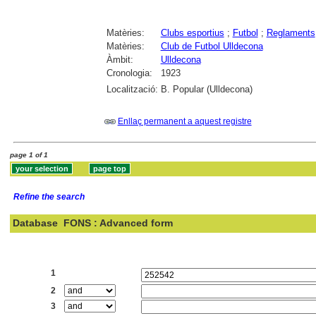
Matèries:
Clubs esportius
;
Futbol
;
Reglaments
Matèries:
Club de Futbol Ulldecona
Àmbit:
Ulldecona
Cronologia:
1923
Localització:
B. Popular (Ulldecona)
Enllaç permanent a aquest registre
page 1 of 1
Refine the search
Database
FONS : Advanced form
Search:
1
2
3