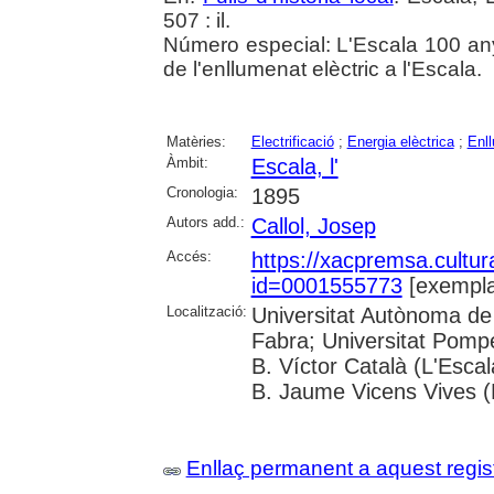
507 : il.
Número especial: L'Escala 100 anys
de l'enllumenat elèctric a l'Escala.
Matèries:
Electrificació
;
Energia elèctrica
;
Enll
Àmbit:
Escala, l'
Cronologia:
1895
Autors add.:
Callol, Josep
Accés:
https://xacpremsa.cultu
id=0001555773
[exempla
Localització:
Universitat Autònoma de
Fabra; Universitat Pomp
B. Víctor Català (L'Esca
B. Jaume Vicens Vives 
Enllaç permanent a aquest regis