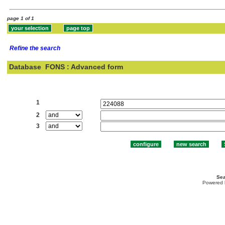
page 1 of 1
Refine the search
Database
FONS : Advanced form
Search:
1
2
3
Sea
Powered