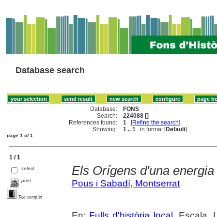
Database search
Database:
FONS
Search:
224088 []
References found:
1
[
Refine the search
]
Showing:
1 .. 1
in format [
Default
]
page 1 of 1
1 / 1
Els Orígens d'una energia 
select
print
Pous i Sabadí, Montserrat
Text complet
En:
Fulls d'història local
. Escala, 