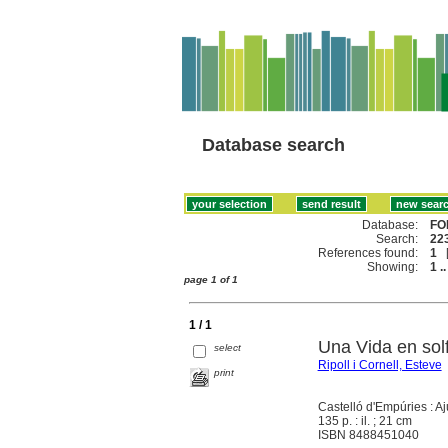
Database search
Database:
FO
Search:
223
References found:
1
Showing:
1 ..
page 1 of 1
1 / 1
Una Vida en sol
select
Ripoll i Cornell, Esteve
print
Castelló d'Empúries : A
135 p. : il. ; 21 cm
ISBN 8488451040