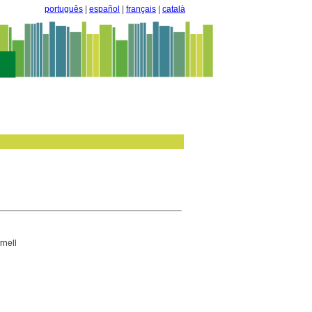
português
|
español
|
français
|
català
rnell