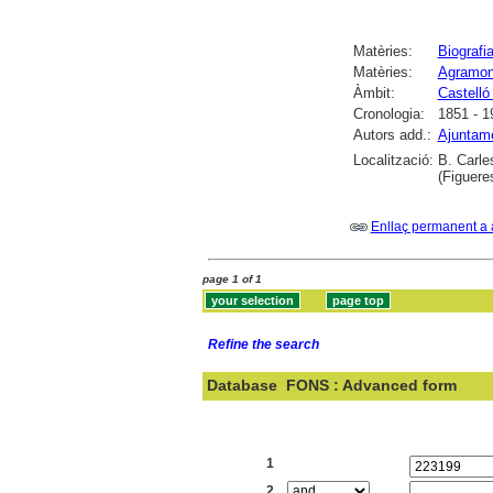
Matèries:
Biografi
Matèries:
Agramont
Àmbit:
Castelló
Cronologia:
1851 - 1
Autors add.:
Ajuntame
Localització:
B. Carle
(Figuere
Enllaç permanent a 
page 1 of 1
Refine the search
Database
FONS : Advanced form
Search:
1
2