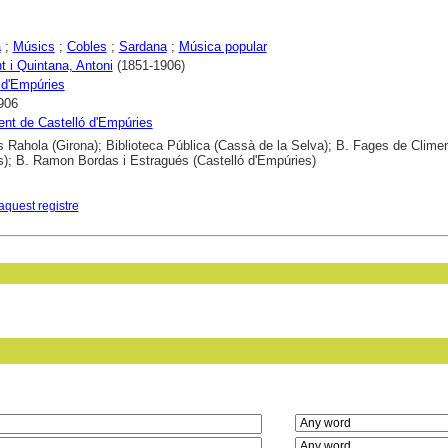
a
;
Músics
;
Cobles
;
Sardana
;
Música popular
 i Quintana, Antoni
(1851-1906)
 d'Empúries
906
nt de Castelló d'Empúries
s Rahola (Girona); Biblioteca Pública (Cassà de la Selva); B. Fages de Clime
s); B. Ramon Bordas i Estragués (Castelló d'Empúries)
aquest registre
in field: