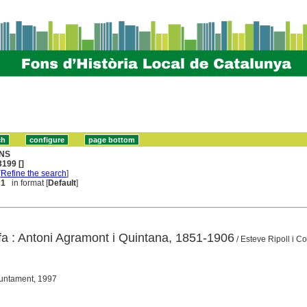
NS
199 []
[
Refine the search
]
 1
in format [
Default
]
fa : Antoni Agramont i Quintana, 1851-1906
/ Esteve Ripoll i Co
juntament, 1997