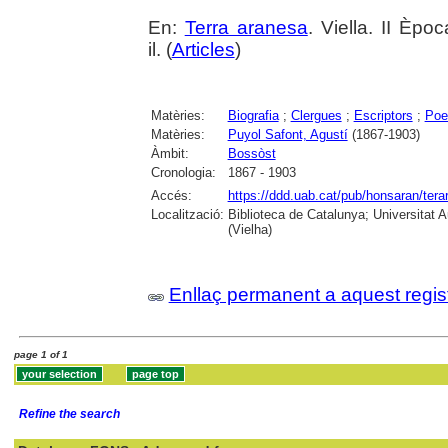
En:
Terra aranesa
. Viella. II Èp
il. (
Articles
)
Matèries:
Biografia
;
Clergues
;
Escriptors
;
Poe
Matèries:
Puyol Safont, Agustí
(1867-1903)
Àmbit:
Bossòst
Cronologia:
1867 - 1903
Accés:
https://ddd.uab.cat/pub/honsaran/ter
Localització:
Biblioteca de Catalunya; Universitat 
(Vielha)
Enllaç permanent a aquest regis
page 1 of 1
Refine the search