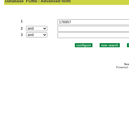
Database
FONS : Advanced form
Search:
1
2
3
Sea
Powered