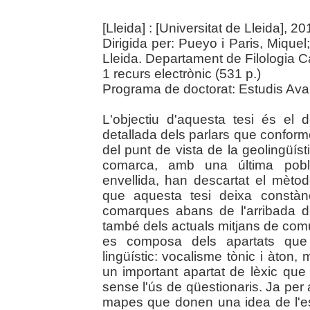
[Lleida] : [Universitat de Lleida], 20
Dirigida per: Pueyo i Paris, Miquel
Lleida. Departament de Filologia C
1 recurs electrònic (531 p.)
Programa de doctorat: Estudis Ava
L'objectiu d'aquesta tesi és el d
detallada dels parlars que conforme
del punt de vista de la geolingüíst
comarca, amb una última pobl
envellida, han descartat el mètod
que aquesta tesi deixa constànc
comarques abans de l'arribada d
també dels actuals mitjans de comu
es composa dels apartats que h
lingüístic: vocalisme tònic i àton, 
un important apartat de lèxic que
sense l'ús de qüestionaris. Ja pe
mapes que donen una idea de l'est