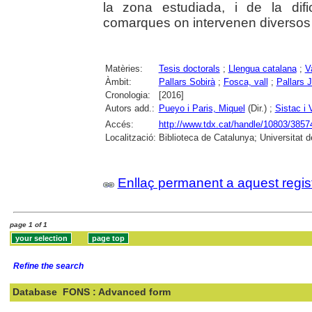
la zona estudiada, i de la difi
comarques on intervenen diversos f
Matèries:
Tesis doctorals
;
Llengua catalana
;
V
Àmbit:
Pallars Sobirà
;
Fosca, vall
;
Pallars 
Cronologia:
[2016]
Autors add.:
Pueyo i Paris, Miquel
(Dir.) ;
Sistac i
Accés:
http://www.tdx.cat/handle/10803/3857
Localització:
Biblioteca de Catalunya; Universitat 
Enllaç permanent a aquest regis
page 1 of 1
Refine the search
Database
FONS : Advanced form