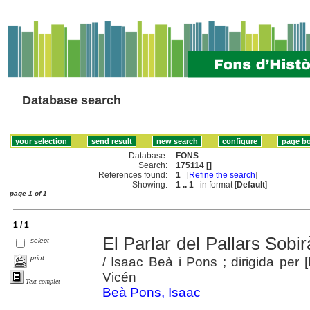
Database search
Database:
FONS
Search:
175114 []
References found:
1
[
Refine the search
]
Showing:
1 .. 1
in format [
Default
]
page 1 of 1
1 / 1
El Parlar del Pallars Sobir
select
print
/ Isaac Beà i Pons ; dirigida per
Vicén
Text complet
Beà Pons, Isaac