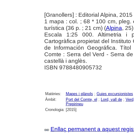
[Granollers] : Editorial Alpina, 2015
1 mapa : col. ; 68 * 100 cm, pleg.
turística (36 p. ; 21 cm) (
Alpina
, 25
Escala 1:25 000. Altimetria i 
Cartogràfica propietat del Institut
de Información Geográfica. Títol
Comte : Serra del Verd - Serra de 
castellà i anglès.
ISBN 9788480905732
Matèries:
Mapes i plànols
;
Guies excursionistes
Àmbit:
Port del Comte, el
;
Lord, vall de
;
Verd,
Prepirineu
Cronologia:
[2015]
Enllaç permanent a aquest regis