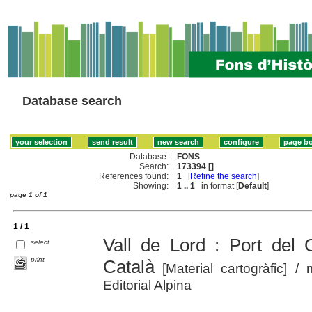
Database search
Database:
FONS
Search:
173394 []
References found:
1
[
Refine the search
]
Showing:
1 .. 1
in format [
Default
]
page 1 of 1
1 / 1
Vall de Lord : Port del 
select
print
Català
[Material cartogràfic]
/ 
Editorial Alpina