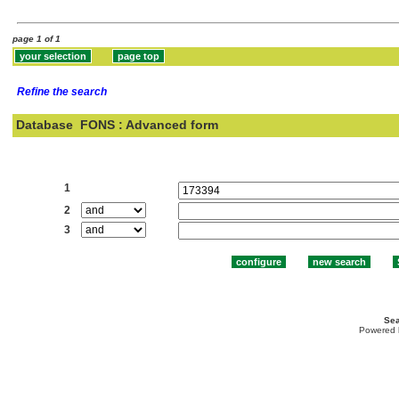
page 1 of 1
Refine the search
Database
FONS : Advanced form
Search:
1
2
3
Sea
Powered