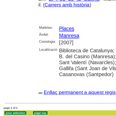
il. (
Carrers amb història
)
Matèries:
Places
Àmbit:
Manresa
Cronologia:
[2007]
Localització:
Biblioteca de Catalunya;
B. del Casino (Manresa)
Sant Valentí (Navarcles)
Gallifa (Sant Joan de Vil
Casanovas (Santpedor)
Enllaç permanent a aquest regis
page 1 of 1