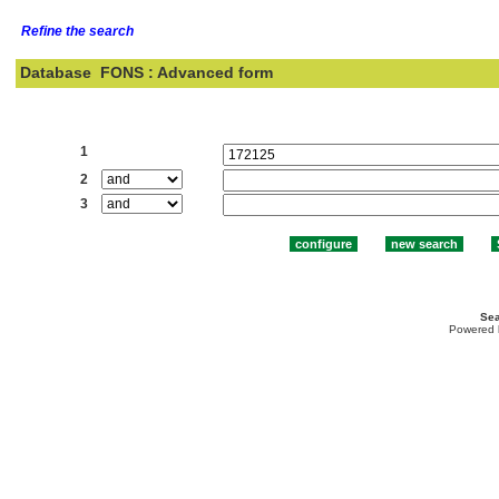
Refine the search
Database
FONS : Advanced form
Search:
1
2
3
Sea
Powered