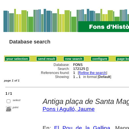
Database search
Database:
FONS
Search:
172125 []
References found:
1
[
Refine the search
]
Showing:
1 .. 1
in format [
Default
]
page 1 of 1
1 / 1
Antiga plaça de Santa Ma
select
print
Pons i Agulló, Jaume
En:
El Pou de la Gallina
. Manr