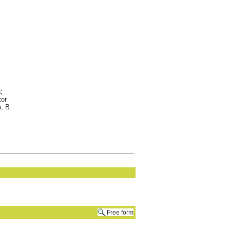
;
tor
; B.
Free form