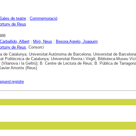
Sales de teatre
;
Commemoració
ortuny de Reus
988
Carballido, Albert
;
Miró, Neus
;
Besora Agrelo, Joaquim
ortuny de Reus
. Consorci
ca de Catalunya; Universitat Autònoma de Barcelona; Universitat de Barcelona
tat Politècnica de Catalunya; Universitat Rovira i Virgili; Biblioteca-Museu Víc
 (Vilanova i la Geltrú); B. Centre de Lectura de Reus; B. Pública de Tarragona
Xavier Amorós (Reus)
aquest registre