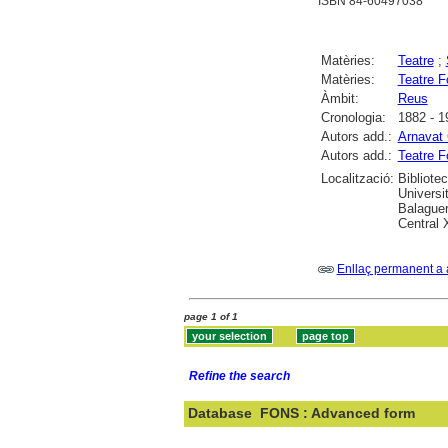
ISBN 84-60497038
Matèries:
Teatre
;
Matèries:
Teatre F
Àmbit:
Reus
Cronologia:
1882 - 1
Autors add.:
Arnavat 
Autors add.:
Teatre F
Localització:
Bibliote
Universi
Balaguer
Central 
Enllaç permanent a 
page 1 of 1
Refine the search
Database
FONS : Advanced form