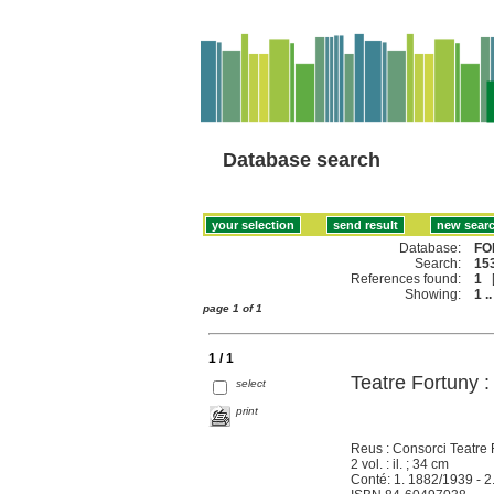
Database search
Database:
FO
Search:
153
References found:
1
Showing:
1 ..
page 1 of 1
1 / 1
Teatre Fortuny :
select
print
Reus : Consorci Teatre
2 vol. : il. ; 34 cm
Conté: 1. 1882/1939 - 2