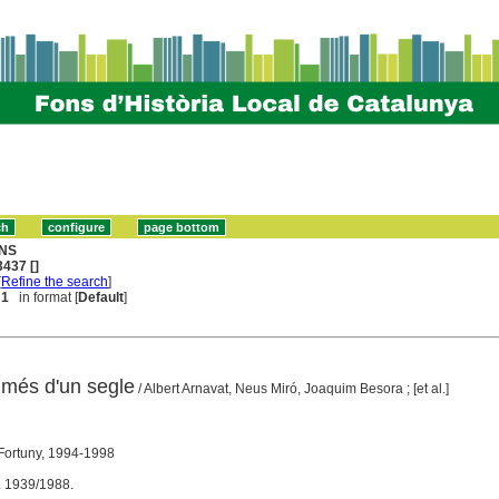
NS
437 []
[
Refine the search
]
 1
in format [
Default
]
 més d'un segle
/ Albert Arnavat, Neus Miró, Joaquim Besora ; [et al.]
 Fortuny, 1994-1998
. 1939/1988.