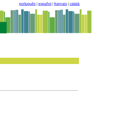
português
|
español
|
français
|
català