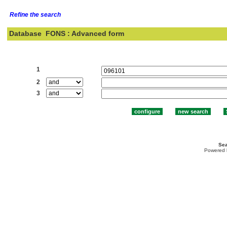
Refine the search
Database
FONS : Advanced form
Search:
1
2
3
Sea
Powered