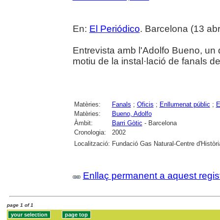
En:
El Periódico
. Barcelona (13 abr
Entrevista amb l'Adolfo Bueno, un 
motiu de la instal·lació de fanals d
Matèries:
Fanals
;
Oficis
;
Enllumenat públic
;
E
Matèries:
Bueno, Adolfo
Àmbit:
Barri Gòtic
- Barcelona
Cronologia:
2002
Localització:
Fundació Gas Natural-Centre d'Històri
Enllaç permanent a aquest regis
page 1 of 1