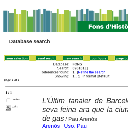
Database search
Database:
FONS
Search:
096101 []
References found:
1
[
Refine the search
]
Showing:
1 .. 1
in format [
Default
]
page 1 of 1
1 / 1
L'Últim fanaler de Barce
select
print
seva feina ara que la ciuta
de gas
/ Pau Arenós
Arenós i Uso, Pau