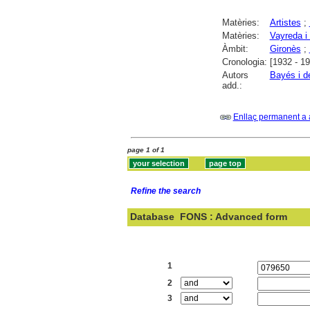
Matèries:
Artistes
;
Matèries:
Vayreda i
Àmbit:
Gironès
;
Cronologia:
[1932 - 1
Autors
Bayés i de
add.:
Enllaç permanent a 
page 1 of 1
Refine the search
Database
FONS : Advanced form
Search:
1
2
3