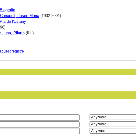
Biografia
 Canadell, Josep Maria
(1932-2001)
Pla de l'Estany
998]
 Luna, Pilarín
(Il·l.)
aquest registre
in field: