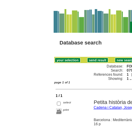
Database search
Database:
FO
Search:
079
References found:
1
Showing:
1 ..
page 1 of 1
1 / 1
Petita història 
select
Cadena i Catalan, Jose
print
Barcelona : Mediterràni
16 p