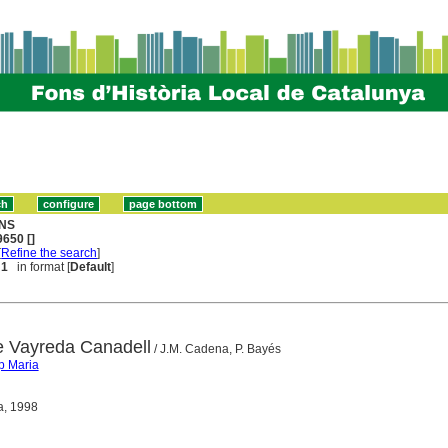
NS
650 []
[
Refine the search
]
 1
in format [
Default
]
de Vayreda Canadell
/ J.M. Cadena, P. Bayés
p Maria
a, 1998