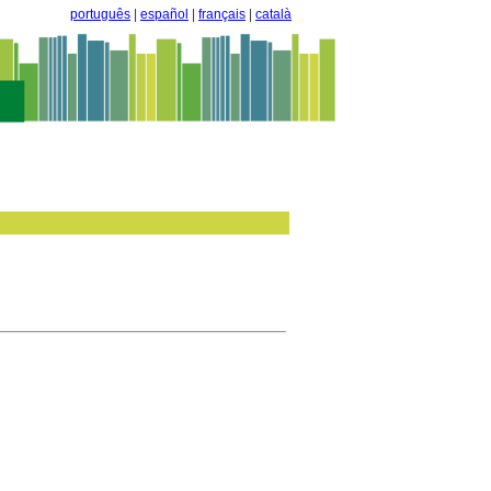
português
|
español
|
français
|
català