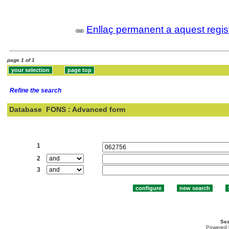
Enllaç permanent a aquest regis
page 1 of 1
Refine the search
Database
FONS : Advanced form
Search:
1
2
3
Sea
Powered