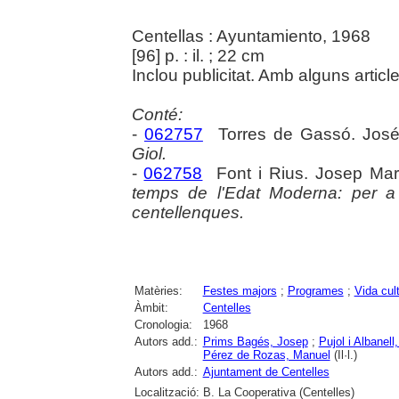
Centellas : Ayuntamiento, 1968
[96] p. : il. ; 22 cm
Inclou publicitat. Amb alguns articl
Conté:
-
062757
Torres de Gassó. Jos
Giol.
-
062758
Font i Rius. Josep Mar
temps de l'Edat Moderna: per a l
centellenques.
Matèries:
Festes majors
;
Programes
;
Vida cult
Àmbit:
Centelles
Cronologia:
1968
Autors add.:
Prims Bagés, Josep
;
Pujol i Albanel
Pérez de Rozas, Manuel
(Il·l.)
Autors add.:
Ajuntament de Centelles
Localització:
B. La Cooperativa (Centelles)