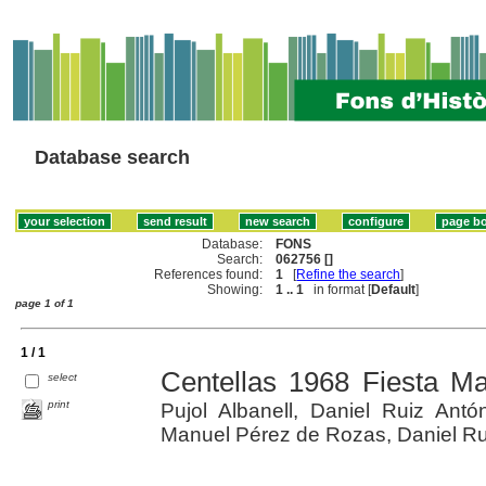
Database search
Database:
FONS
Search:
062756 []
References found:
1
[
Refine the search
]
Showing:
1 .. 1
in format [
Default
]
page 1 of 1
1 / 1
Centellas 1968 Fiesta M
select
print
Pujol Albanell, Daniel Ruiz Antón
Manuel Pérez de Rozas, Daniel Rui