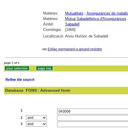
Matèries:
Mutualitats
;
Assegurances de malalti
Matèries:
Mútua Sabadellenca d'Assegurances
Àmbit:
Sabadell
Cronologia:
[1968]
Localització:
Arxiu Històric de Sabadell
Enllaç permanent a aquest registre
page 1 of 1
Refine the search
Database
FONS : Advanced form
Search:
1
2
3