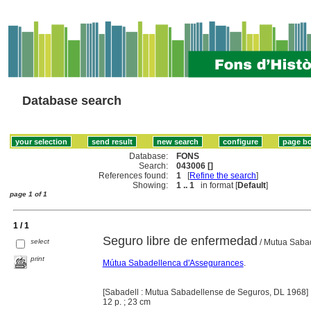
Database search
Database:
FONS
Search:
043006 []
References found:
1
[
Refine the search
]
Showing:
1 .. 1
in format [
Default
]
page 1 of 1
1 / 1
Seguro libre de enfermedad
select
/ Mutua Saba
print
Mútua Sabadellenca d'Assegurances
.
[Sabadell : Mutua Sabadellense de Seguros, DL 1968]
12 p. ; 23 cm