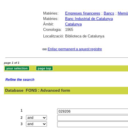
Matèries:
Empreses financeres
;
Bancs
;
Memòr
Matèries:
Banc Industrial de Catalunya
Àmbit:
Catalunya
Cronologia:
1965
Localització:
Biblioteca de Catalunya
Enllaç permanent a aquest registre
page 1 of 1
Refine the search
Database
FONS : Advanced form
Search:
1
2
3