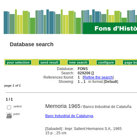
Database search
Database:
FONS
Search:
029206 []
References found:
1
[
Refine the search
]
Showing:
1 .. 1
in format [
Default
]
page 1 of 1
1 / 1
Memoria 1965
select
/ Banco Industrial de Cataluña
print
Banc Industrial de Catalunya
.
[Sabadell] : Impr. Sallent Hermanos S.A., 1965
15 p. ; 25 cm