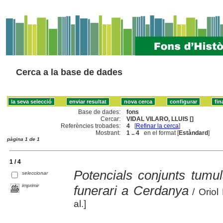
Cerca a la base de dades
Base de dades:
fons
Cercar:
VIDAL VILARO, LLUIS []
Referències trobades:
4
[
Refinar la cerca
]
Mostrant:
1 .. 4
en el format [
Estàndard
]
pàgina 1 de 1
1 / 4
Potencials conjunts tumul
seleccionar
imprimir
funerari a Cerdanya
/ Oriol 
al.]