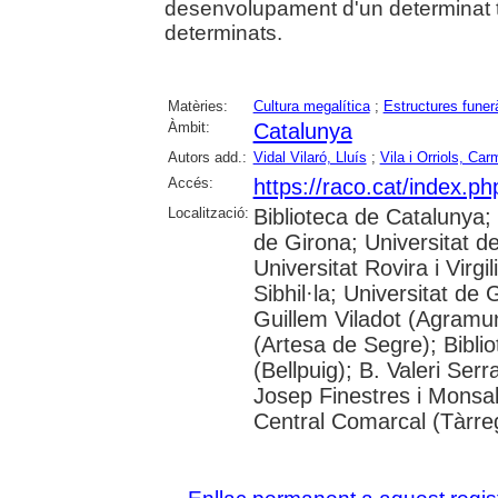
desenvolupament d'un determinat ti
determinats.
Matèries:
Cultura megalítica
;
Estructures funer
Àmbit:
Catalunya
Autors add.:
Vidal Vilaró, Lluís
;
Vila i Orriols, Car
Accés:
https://raco.cat/index.p
Localització:
Biblioteca de Catalunya; 
de Girona; Universitat d
Universitat Rovira i Virg
Sibhil·la; Universitat de G
Guillem Viladot (Agramun
(Artesa de Segre); Biblio
(Bellpuig); B. Valeri Ser
Josep Finestres i Monsal
Central Comarcal (Tàrre