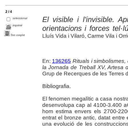
2 / 4
El visible i l'invisible. 
seleccionar
imprimir
orientacions i forces tel·
Lluís Vida i Vilaró, Carme Vila i Orrio
Text complet
En:
136265
Rituals i simbolismes, d
la Jornada de Treball XV, Artesa
Grup de Recerques de les Terres de
Bibliografia.
El fenomen megalític a casa nostra 
desenvolupa cap al 4100-3.400 aC f
hom estima envers els 2700-220
entrat el bronze antic, datat entr
una evolució de les construccions