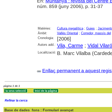
En:
Muntanya : revista del Centre 
núm. 859 (juny 2006), p. 31-37
Matèries:
Cultura megalítica
;
Guies
;
Jaciments
Àmbit:
Vallès Oriental
;
Corredor, massís del
Cronologia:
[2006]
Autors add.:
Vila, Carme
;
Vidal Vilaró
Localització:
B. Marc Vilalba (Carded
Enllaç permanent a aquest regis
pàgina 1 de 1
Refinar la cerca
Base de dades
fons : Formulari avançat