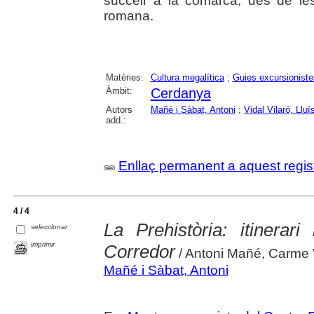
succeir a la comarca, des de le
romana.
Matèries:
Cultura megalítica
;
Guies excursioniste
Àmbit:
Cerdanya
Autors
Mañé i Sàbat, Antoni
;
Vidal Vilaró, Lluí
add.:
Enllaç permanent a aquest regis
4 / 4
La Prehistòria: itinerar
seleccionar
imprimir
Corredor
/ Antoni Mañé, Carme Vi
Mañé i Sàbat, Antoni