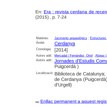
En:
Era : revista cerdana de recer
(2015) , p. 7-24
Matèries:
Jaciments arqueològics
;
Estructures 
Àmbit:
Cerdanya
Cronologia:
[2014]
Autors add.:
Mercadal i Fernàndez, Oriol
;
Aliaga i
Autors add.:
Jornades d'Estudis Com
Puigcerdà )
Localització:
Biblioteca de Catalunya
de Cerdanya (Puigcerdà)
d'Urgell)
Enllaç permanent a aquest regis