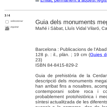
Enllaç permanent a aquest regis
3 / 4
Guia dels monuments mega
seleccionar
imprimir
Mañé i Sàbat, Lluís Vidal Vilaró, Ca
Barcelona : Publicacions de l'Abad
128 p. : il., plàn. ; 19 cm (
Guies d
23)
ISBN 84-8415-829-2
Guia de prehistòria de la Cerdan
descripció dels monuments megal
han arribat fins a nosaltres, aco
contemporani sobre roca i con
probablement protohistòrica i med
síntesi actualitzada de les diferen