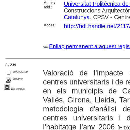
Autors
Universitat Politècnica d
add.:
Construccions Arquitectòn
Catalunya
. CPSV - Centre
Accés:
http://hdl.handle.net/211
Enllaç permanent a aquest regis
8 / 239
Valoració de l'impacte 
seleccionar
imprimir
centres universitaris i de
en els municipis de Cas
Text complet
Vallès, Girona, Lleida, T
metodologia d'anàlisi d
centres universitaris 
l'habitatge l'any 2006
[Fitx