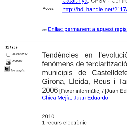
Catalunya
. CPSV - Centre
Accés:
http://hdl.handle.net/211
Enllaç permanent a aquest regis
11 / 239
Tendències en l'evoluc
seleccionar
imprimir
fenòmens de terciarització
municipis de Castelldef
Text complet
Girona, Lleida, Reus i T
2006
[Fitxer informàtic]
/ [Juan E
Chica Mejía, Juan Eduardo
2010
1 recurs electrònic