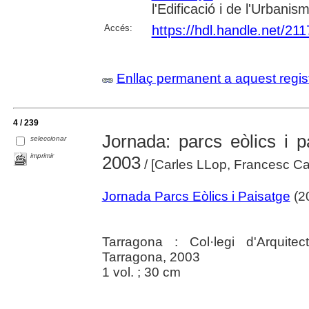
l'Edificació i de l'Urbanis
Accés:
https://hdl.handle.net/21
Enllaç permanent a aquest regis
4 / 239
Jornada: parcs eòlics i p
seleccionar
imprimir
2003
/ [Carles LLop, Francesc Cal
Jornada Parcs Eòlics i Paisatge
(20
Tarragona : Col·legi d'Arquit
Tarragona, 2003
1 vol. ; 30 cm