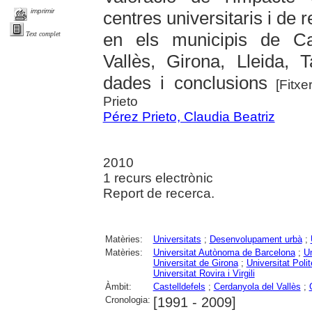
imprimir
centres universitaris i de
en els municipis de Cas
Text complet
Vallès, Girona, Lleida, 
dades i conclusions
[Fitxe
Prieto
Pérez Prieto, Claudia Beatriz
2010
1 recurs electrònic
Report de recerca.
Matèries:
Universitats
;
Desenvolupament urbà
;
Matèries:
Universitat Autònoma de Barcelona
;
Un
Universitat de Girona
;
Universitat Poli
Universitat Rovira i Virgili
Àmbit:
Castelldefels
;
Cerdanyola del Vallès
;
Cronologia:
[1991 - 2009]