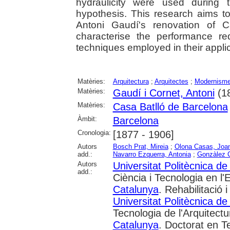
hydraulicity were used during 
hypothesis. This research aims to
Antoni Gaudí's renovation of C
characterise the performance re
techniques employed in their applic
Matèries:
Arquitectura
;
Arquitectes
;
Modernism
Matèries:
Gaudí i Cornet, Antoni
(1
Matèries:
Casa Batlló de Barcelona
Àmbit:
Barcelona
Cronologia:
[1877 - 1906]
Autors
Bosch Prat, Mireia
;
Olona Casas, Joa
add.:
Navarro Ezquerra, Antonia
;
Gonzàlez 
Autors
Universitat Politècnica d
add.:
Ciència i Tecnologia en l'E
Catalunya
. Rehabilitació 
Universitat Politècnica d
Tecnologia de l'Arquitectu
Catalunya
. Doctorat en Te