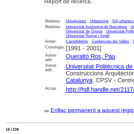
Report de recerca.
Matèries:
Universitats
;
Urbanisme
;
Sòl urbanitz
Matèries:
Universitat Autònoma de Barcelona
;
Un
Universitat de Girona
;
Universitat Poli
Universitat Rovira i Virgili
Àmbit:
Castelldefels
;
Cerdanyola del Vallès
;
Cronologia:
[1991 - 2001]
Autors
Queraltó Ros, Pau
add.:
Autors
Universitat Politècnica d
add.:
Construccions Arquitectòn
Catalunya
. CPSV - Centre
Accés:
http://hdl.handle.net/211
Enllaç permanent a aquest regis
16 / 239