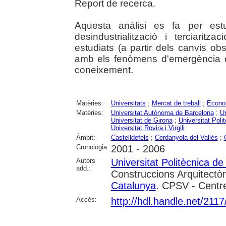
Report de recerca.
Aquesta anàlisi es fa per est
desindustrialització i terciarit
estudiats (a partir dels canvis ob
amb els fenòmens d'emergència d
coneixement.
Matèries:
Universitats
;
Mercat de treball
;
Econo
Matèries:
Universitat Autònoma de Barcelona
;
Un
Universitat de Girona
;
Universitat Poli
Universitat Rovira i Virgili
Àmbit:
Castelldefels
;
Cerdanyola del Vallès
;
Cronologia:
2001 - 2006
Autors
Universitat Politècnica d
add.:
Construccions Arquitectòn
Catalunya
. CPSV - Centre
Accés:
http://hdl.handle.net/211