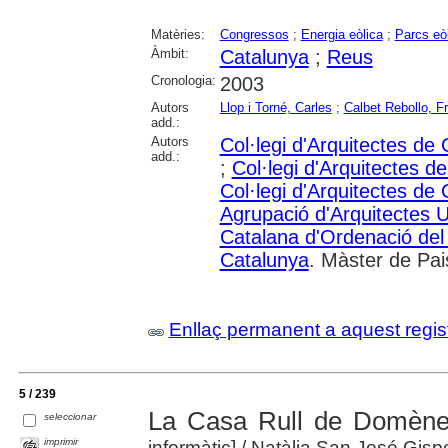
Matèries:
Congressos
;
Energia eòlica
;
Parcs eò
Àmbit:
Catalunya
;
Reus
Cronologia:
2003
Autors
Llop i Torné, Carles
;
Calbet Rebollo, F
add.:
Autors
Col·legi d'Arquitectes de
add.:
;
Col·legi d'Arquitectes d
Col·legi d'Arquitectes de
Agrupació d'Arquitectes 
Catalana d'Ordenació del T
Catalunya
. Màster de Pai
Enllaç permanent a aquest regis
5 / 239
La Casa Rull de Domène
seleccionar
imprimir
informàtic]
/ Natàlia San José Gisp