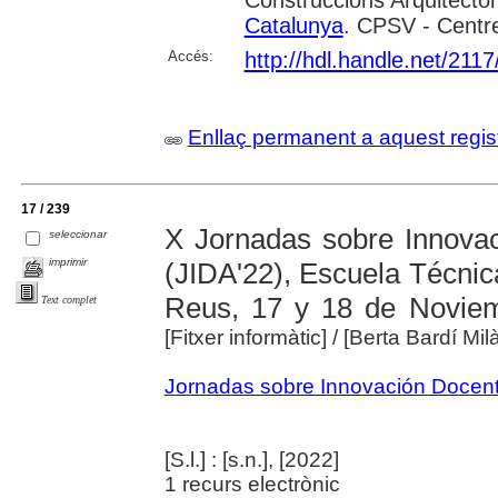
Catalunya
. CPSV - Centre
Accés:
http://hdl.handle.net/211
Enllaç permanent a aquest regis
17 / 239
X Jornadas sobre Innovac
seleccionar
imprimir
(JIDA'22), Escuela Técnic
Reus, 17 y 18 de Noviem
Text complet
[Fitxer informàtic]
/ [Berta Bardí Mi
Jornadas sobre Innovación Docent
[S.l.] : [s.n.], [2022]
1 recurs electrònic