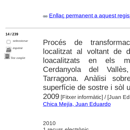
Enllaç permanent a aquest regis
14 / 239
Procés de transformac
seleccionar
imprimir
localitzat al voltant de
loacalitzats en els mu
Text complet
Cerdanyola del Vallès
Tarragona. Anàlisi sob
superfície de sostre i sòl 
2009
[Fitxer informàtic]
/ [Juan E
Chica Mejía, Juan Eduardo
2010
1 recurs electrònic