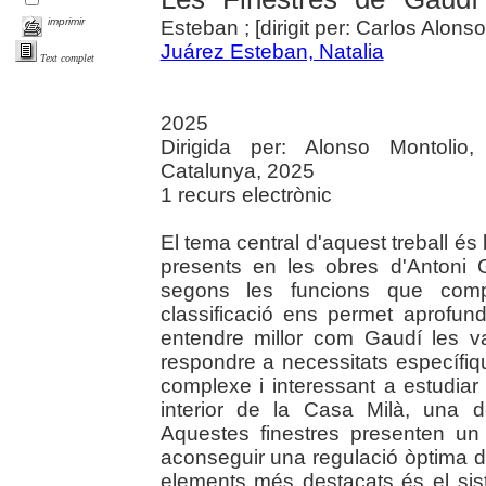
imprimir
Esteban ; [dirigit per: Carlos Alons
Juárez Esteban, Natalia
Text complet
2025
Dirigida per: Alonso Montolio,
Catalunya, 2025
1 recurs electrònic
El tema central d'aquest treball és l
presents en les obres d'Antoni G
segons les funcions que comp
classificació ens permet aprofundi
entendre millor com Gaudí les v
respondre a necessitats específiqu
complexe i interessant a estudiar 
interior de la Casa Milà, una 
Aquestes finestres presenten un 
aconseguir una regulació òptima de l
elements més destacats és el si