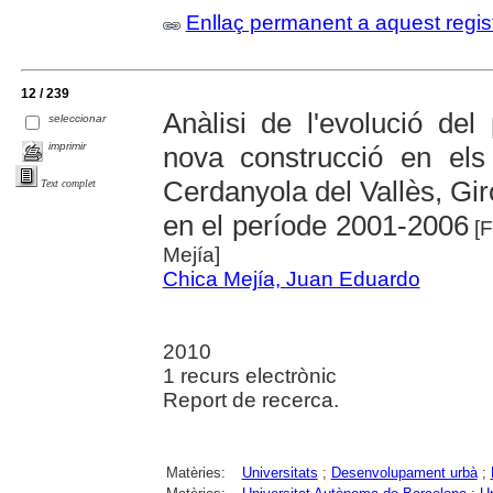
Enllaç permanent a aquest regis
12 / 239
Anàlisi de l'evolució del
seleccionar
imprimir
nova construcció en els 
Cerdanyola del Vallès, Gir
Text complet
en el període 2001-2006
[F
Mejía]
Chica Mejía, Juan Eduardo
2010
1 recurs electrònic
Report de recerca.
Matèries:
Universitats
;
Desenvolupament urbà
;