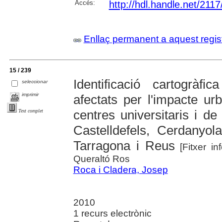
Accés:
http://hdl.handle.net/211
Enllaç permanent a aquest regis
15 / 239
Identificació cartogràf
seleccionar
imprimir
afectats per l'impacte ur
centres universitaris i d
Text complet
Castelldefels, Cerdanyola
Tarragona i Reus
[Fitxer in
Queraltó Ros
Roca i Cladera, Josep
2010
1 recurs electrònic