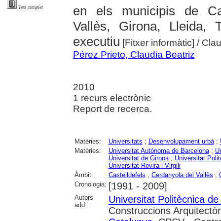
en els municipis de Cas
Text complet
Vallès, Girona, Lleida,
executiu
[Fitxer informàtic]
/ Cla
Pérez Prieto, Claudia Beatriz
2010
1 recurs electrònic
Report de recerca.
Matèries:
Universitats
;
Desenvolupament urbà
;
Matèries:
Universitat Autònoma de Barcelona
;
Un
Universitat de Girona
;
Universitat Poli
Universitat Rovira i Virgili
Àmbit:
Castelldefels
;
Cerdanyola del Vallès
;
Cronologia:
[1991 - 2009]
Autors
Universitat Politècnica d
add.:
Construccions Arquitectòn