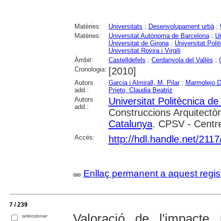
Matèries:
Universitats
;
Desenvolupament urbà
;
Matèries:
Universitat Autònoma de Barcelona
;
Un
Universitat de Girona
;
Universitat Poli
Universitat Rovira i Virgili
Àmbit:
Castelldefels
;
Cerdanyola del Vallès
;
Cronologia:
[2010]
Autors
Garcia i Almirall, M. Pilar
;
Marmolejo D
add.:
Prieto, Claudia Beatriz
Autors
Universitat Politècnica d
add.:
Construccions Arquitectòn
Catalunya
. CPSV - Centre
Accés:
http://hdl.handle.net/211
Enllaç permanent a aquest regis
7 / 239
Valoració de l'impacte 
seleccionar