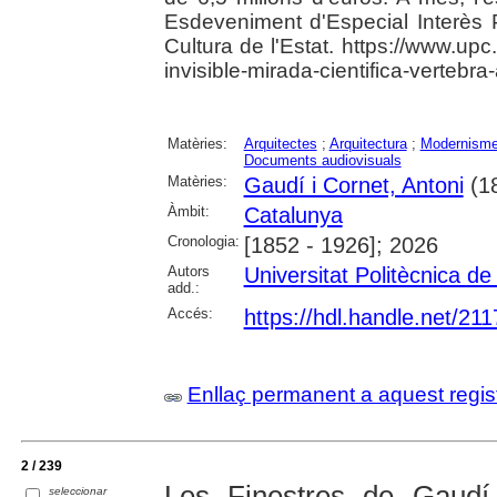
Esdeveniment d'Especial Interès P
Cultura de l'Estat. https://www.upc
invisible-mirada-cientifica-vertebra
Matèries:
Arquitectes
;
Arquitectura
;
Modernism
Documents audiovisuals
Matèries:
Gaudí i Cornet, Antoni
(1
Àmbit:
Catalunya
Cronologia:
[1852 - 1926]; 2026
Autors
Universitat Politècnica d
add.:
Accés:
https://hdl.handle.net/21
Enllaç permanent a aquest regis
2 / 239
Les Finestres de Gaudí
seleccionar