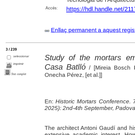
Accés:
https://hdl.handle.net/21
Enllaç permanent a aquest regis
3 / 239
Study of the mortars e
seleccionar
imprimir
Casa Batlló
/ [Mireia Bosch 
Onecha Pérez, [et al.]]
Text complet
En:
Historic Mortars Conference.
2025): 2nd-4th September, Padov
The architect Antoni Gaudí and h
extensive academic interest. Ho