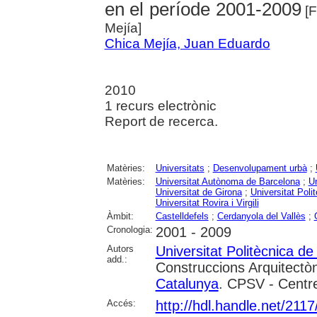
en el període 2001-2009
[F
Mejía]
Chica Mejía, Juan Eduardo
2010
1 recurs electrònic
Report de recerca.
Matèries:
Universitats
;
Desenvolupament urbà
;
Matèries:
Universitat Autònoma de Barcelona
;
Un
Universitat de Girona
;
Universitat Poli
Universitat Rovira i Virgili
Àmbit:
Castelldefels
;
Cerdanyola del Vallès
;
Cronologia:
2001 - 2009
Autors
Universitat Politècnica d
add.:
Construccions Arquitectòn
Catalunya
. CPSV - Centre
Accés:
http://hdl.handle.net/211