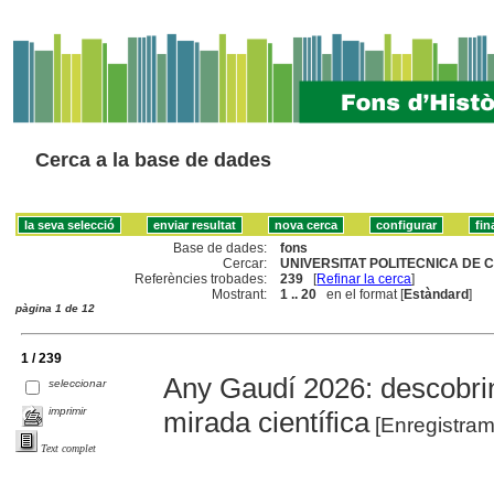
Cerca a la base de dades
Base de dades:
fons
Cercar:
UNIVERSITAT POLITECNICA DE C
Referències trobades:
239
[
Refinar la cerca
]
Mostrant:
1 .. 20
en el format [
Estàndard
]
pàgina 1 de 12
1 / 239
Any Gaudí 2026: descobrint
seleccionar
imprimir
mirada científica
[Enregistram
Text complet