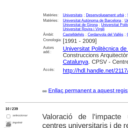
Matèries:
Universitats
;
Desenvolupament urbà
;
Matèries:
Universitat Autònoma de Barcelona
;
Un
Universitat de Girona
;
Universitat Poli
Universitat Rovira i Virgili
Àmbit:
Castelldefels
;
Cerdanyola del Vallès
;
Cronologia:
[1991 - 2009]
Autors
Universitat Politècnica d
add.:
Construccions Arquitectòn
Catalunya
. CPSV - Centre
Accés:
http://hdl.handle.net/211
Enllaç permanent a aquest regis
10 / 239
Valoració de l'impacte 
seleccionar
imprimir
centres universitaris i de