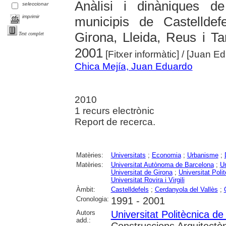
Anàlisi i dinàniques de
seleccionar
imprimir
municipis de Castelldef
Girona, Lleida, Reus i T
Text complet
2001
[Fitxer informàtic]
/ [Juan E
Chica Mejía, Juan Eduardo
2010
1 recurs electrònic
Report de recerca.
Matèries:
Universitats
;
Economia
;
Urbanisme
;
Matèries:
Universitat Autònoma de Barcelona
;
Un
Universitat de Girona
;
Universitat Poli
Universitat Rovira i Virgili
Àmbit:
Castelldefels
;
Cerdanyola del Vallès
;
Cronologia:
1991 - 2001
Autors
Universitat Politècnica d
add.:
Construccions Arquitectòn