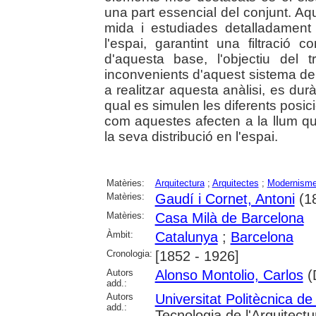
una part essencial del conjunt. A
mida i estudiades detalladament
l'espai, garantint una filtració c
d'aquesta base, l'objectiu del t
inconvenients d'aquest sistema de f
a realitzar aquesta anàlisi, es du
qual es simulen les diferents posi
com aquestes afecten a la llum que e
la seva distribució en l'espai.
Matèries:
Arquitectura
;
Arquitectes
;
Modernism
Matèries:
Gaudí i Cornet, Antoni
(1
Matèries:
Casa Milà de Barcelona
Àmbit:
Catalunya
;
Barcelona
Cronologia:
[1852 - 1926]
Autors
Alonso Montolio, Carlos
(D
add.:
Autors
Universitat Politècnica d
add.:
Tecnologia de l'Arquitectu