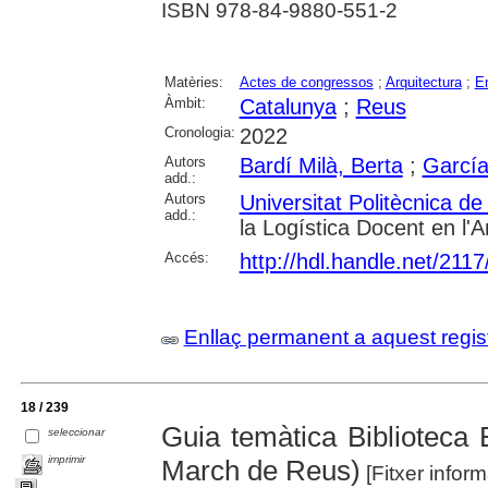
ISBN 978-84-9880-551-2
Matèries:
Actes de congressos
;
Arquitectura
;
E
Àmbit:
Catalunya
;
Reus
Cronologia:
2022
Autors
Bardí Milà, Berta
;
García
add.:
Autors
Universitat Politècnica d
add.:
la Logística Docent en l'A
Accés:
http://hdl.handle.net/211
Enllaç permanent a aquest regis
18 / 239
Guia temàtica Bibliotec
seleccionar
imprimir
March de Reus)
[Fitxer inform