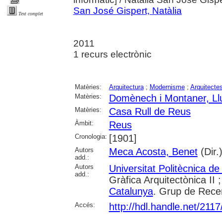
San José Gispert, Natàlia
Text complet
2011
1 recurs electrònic
Matèries:
Arquitectura
;
Modernisme
;
Arquitecte
Matèries:
Domènech i Montaner, Ll
Matèries:
Casa Rull de Reus
Àmbit:
Reus
Cronologia:
[1901]
Autors
Meca Acosta, Benet
(Dir.
add.:
Autors
Universitat Politècnica d
add.:
Gràfica Arquitectònica II 
Catalunya
. Grup de Recer
Accés:
http://hdl.handle.net/211