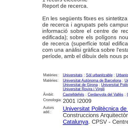
Report de recerca.
En les següents fitxes es sintetitza
de recerca i agrupats pels campus,
informació sobre el centre de rece
edificada); sobre els polígons no
de recerca (superfície total edifica
com una anàlisi gràfica sobre l'estat 
període, amb el dibuix dels nous 
Matèries:
Universitats
;
Sòl urbanitzable
;
Urbani
Matèries:
Universitat Autònoma de Barcelona
;
Un
Universitat de Girona
;
Universitat Poli
Universitat Rovira i Virgili
Àmbit:
Castelldefels
;
Cerdanyola del Vallès
;
Cronologia:
2001 ï2009
Autors
Universitat Politècnica d
add.:
Construccions Arquitectòn
Catalunya
. CPSV - Centre