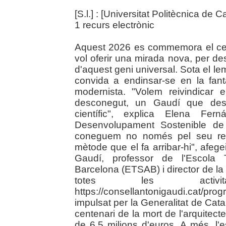
[S.l.] : [Universitat Politècnica de 
1 recurs electrònic
Aquest 2026 es commemora el cent
vol oferir una mirada nova, per d
d'aquest geni universal. Sota el le
convida a endinsar-se en la fantas
modernista. "Volem reivindicar
desconegut, un Gaudí que desv
científic", explica Elena Fern
Desenvolupament Sostenible de
coneguem no només pel seu resul
mètode que el fa arribar-hi", afeg
Gaudí, professor de l'Escola T
Barcelona (ETSAB) i director de l
totes les activi
https://consellantonigaudi.cat/
impulsat per la Generalitat de Ca
centenari de la mort de l'arquitecte
de 6,5 milions d'euros. A més, l