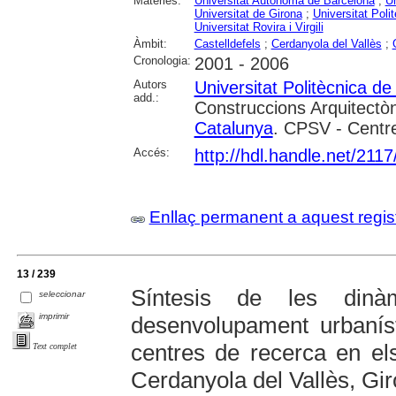
Matèries:
Universitat Autònoma de Barcelona
;
Un
Universitat de Girona
;
Universitat Poli
Universitat Rovira i Virgili
Àmbit:
Castelldefels
;
Cerdanyola del Vallès
;
Cronologia:
2001 - 2006
Autors
Universitat Politècnica d
add.:
Construccions Arquitectòn
Catalunya
. CPSV - Centre
Accés:
http://hdl.handle.net/211
Enllaç permanent a aquest regis
13 / 239
Síntesis de les dinà
seleccionar
imprimir
desenvolupament urbanís
centres de recerca en els
Text complet
Cerdanyola del Vallès, Gir