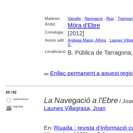
Matèries:
Vaixells
;
Navegació
;
Rius
;
Transport
Àmbit:
Móra d'Ebre
Cronologia:
[2012]
Autors add.:
Argilaga Masip, Alfons
;
Launes Villa
S.
Localització:
B. Pública de Tarragona
Enllaç permanent a aquest regis
20 / 92
La Navegació a l'Ebre
seleccionar
/ Joa
imprimir
Launes Villagrasa, Joan
En:
Riuada : revista d'informació cu