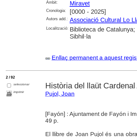
Àmbit:
Miravet
Cronologia:
[0000 - 2025]
Autors add.:
Associació Cultural Lo Ll
Localització:
Biblioteca de Catalunya
Sibhil·la
Enllaç permanent a aquest regis
2 / 92
Història del llaüt Cardenal
seleccionar
imprimir
Pujol, Joan
[Fayón] : Ajuntament de Fayón i I
49 p.
El llibre de Joan Pujol és una obr