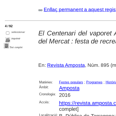
Enllaç permanent a aquest regis
4 / 92
El Centenari del vaporet A
seleccionar
imprimir
del Mercat : festa de recre
Text complet
En:
Revista Amposta
, Núm. 895 (ma
Matèries:
Festes populars
;
Programes
;
Històri
Àmbit:
Amposta
Cronologia:
2016
Accés:
https://revista.amposta.
complet]
Localització: