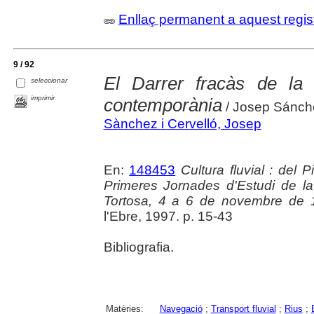
Enllaç permanent a aquest regis
9 / 92
El Darrer fracàs de la 
seleccionar
imprimir
contemporània
/ Josep Sánch
Sànchez i Cervelló, Josep
En:
148453
Cultura fluvial : del 
Primeres Jornades d'Estudi de la 
Tortosa, 4 a 6 de novembre de 
l'Ebre, 1997. p. 15-43
Bibliografia.
Matèries:
Navegació
;
Transport fluvial
;
Rius
;