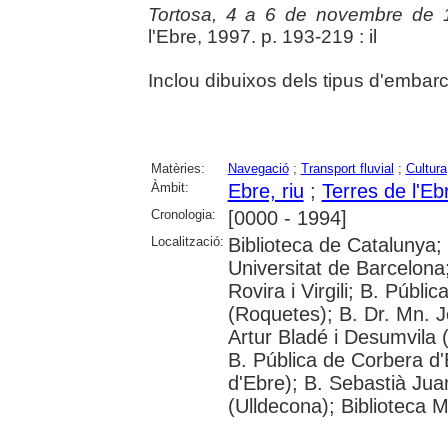
Tortosa, 4 a 6 de novembre de 
l'Ebre, 1997. p. 193-219 : il
Inclou dibuixos dels tipus d'embar
Matèries:
Navegació
;
Transport fluvial
;
Cultura
Àmbit:
Ebre, riu
;
Terres de l'Eb
Cronologia:
[0000 - 1994]
Localització:
Biblioteca de Catalunya;
Universitat de Barcelona;
Rovira i Virgili; B. Públ
(Roquetes); B. Dr. Mn. 
Artur Bladé i Desumvila (
B. Pública de Corbera d
d'Ebre); B. Sebastià Jua
(Ulldecona); Biblioteca 