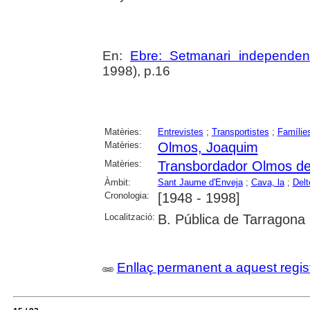
En:
Ebre: Setmanari independen
1998), p.16
Matèries:
Entrevistes
;
Transportistes
;
Famílie
Matèries:
Olmos, Joaquim
Matèries:
Transbordador Olmos de
Àmbit:
Sant Jaume d'Enveja
;
Cava, la
;
Delt
Cronologia:
[1948 - 1998]
Localització:
B. Pública de Tarragona
Enllaç permanent a aquest regis