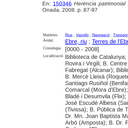
En:
150346
Herència patrimonial
Onada, 2008. p. 87-97
Matèries:
Rius
;
Vaixells
;
Navegació
;
Transport
Àmbit:
Ebre, riu
;
Terres de l'Eb
Cronologia:
[0000 - 2008]
Localització:
Biblioteca de Catalunya; 
Rovira i Virgili; B. Centr
Fabregat (Alcanar); Bibl
B. Mercè Lleixà (Roquetes
Santiago Rusiñol (Benifal
Comarcal (Mora d'Ebre); 
Bladé i Desumvila (Flix)
José Escudé Albesa (San
(Tivissa); B. Pública de 
Dr. Mn. Joan Baptista M
Arbó (Amposta); B. Dr. Fr