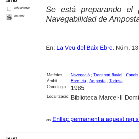
15 / 92
Se está preparando el 
seleccionar
imprimir
Navegabilidad de Amposta
En:
La Veu del Baix Ebre
, Núm. 13
Matèries:
Navegació
;
Transport fluvial
;
Canals
Àmbit:
Ebre, riu
;
Amposta
;
Tortosa
Cronologia:
1985
Localització:
Biblioteca Marcel·lí Dom
Enllaç permanent a aquest regis
16 / 92