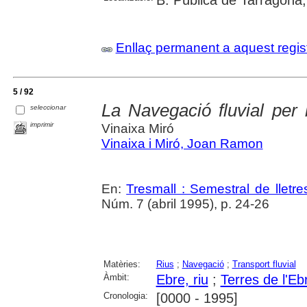
B. Pública de Tarragona;
Enllaç permanent a aquest regis
5 / 92
La Navegació fluvial per l
seleccionar
imprimir
Vinaixa Miró
Vinaixa i Miró, Joan Ramon
En:
Tresmall : Semestral de lletres
Núm. 7 (abril 1995), p. 24-26
Matèries:
Rius
;
Navegació
;
Transport fluvial
Àmbit:
Ebre, riu
;
Terres de l'Eb
Cronologia:
[0000 - 1995]