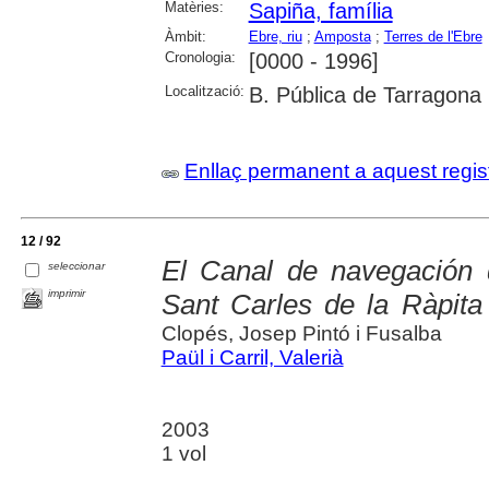
Matèries:
Sapiña, família
Àmbit:
Ebre, riu
;
Amposta
;
Terres de l'Ebre
Cronologia:
[0000 - 1996]
Localització:
B. Pública de Tarragona
Enllaç permanent a aquest regis
12 / 92
El Canal de navegación d
seleccionar
imprimir
Sant Carles de la Ràpita
Clopés, Josep Pintó i Fusalba
Paül i Carril, Valerià
2003
1 vol