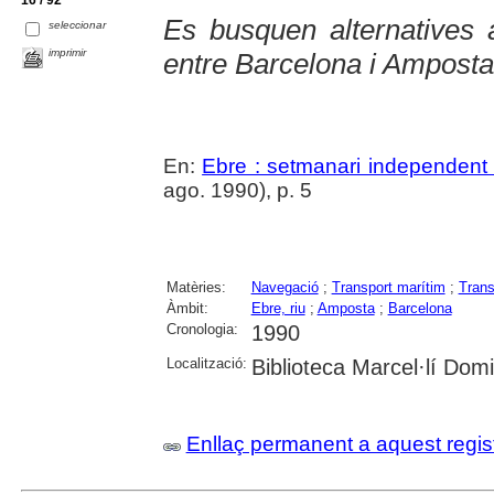
Es busquen alternatives a
seleccionar
imprimir
entre Barcelona i Amposta
En:
Ebre : setmanari independent 
ago. 1990), p. 5
Matèries:
Navegació
;
Transport marítim
;
Trans
Àmbit:
Ebre, riu
;
Amposta
;
Barcelona
Cronologia:
1990
Localització:
Biblioteca Marcel·lí Dom
Enllaç permanent a aquest regis