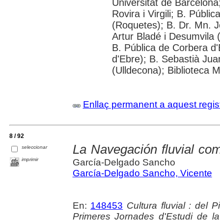
Universitat de Barcelona;
Rovira i Virgili; B. Públ
(Roquetes); B. Dr. Mn. 
Artur Bladé i Desumvila (
B. Pública de Corbera d
d'Ebre); B. Sebastià Jua
(Ulldecona); Biblioteca 
Enllaç permanent a aquest regis
8 / 92
La Navegación fluvial com
seleccionar
imprimir
García-Delgado Sancho
García-Delgado Sancho, Vicente
En:
148453
Cultura fluvial : del 
Primeres Jornades d'Estudi de la 