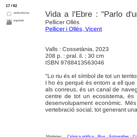
17 / 92
Vida a l'Ebre : "Parlo d'u
seleccionar
imprimir
Pellicer Ollés
Pellicer i Ollés, Vicent
Valls : Cossetània, 2023
208 p. : pral. il. ; 30 cm
ISBN 9788413563046
"Lo riu és el símbol de tot un territ
I ho és perquè és entorn a ell que
als conreus, és un canal de navegac
centre de tot un ecosistema, és 
desenvolupament econòmic. Més en
vertebració social, tot generant una id
Matèries:
Crònica gràfica
;
Rius
;
Fotografies
;
Co