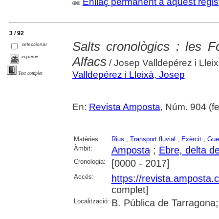
Enllaç permanent a aquest regis
3 / 92
Salts cronològics : les F
seleccionar
imprimir
Alfacs
/ Josep Valldepérez i Llei
Valldepérez i Lleixà, Josep
Text complet
En:
Revista Amposta
, Núm. 904 (fe
Matèries:
Rius
;
Transport fluvial
;
Exèrcit
;
Gue
Àmbit:
Amposta
;
Ebre, delta de 
Cronologia:
[0000 - 2017]
Accés:
https://revista.amposta.
complet]
Localització:
B. Pública de Tarragona;