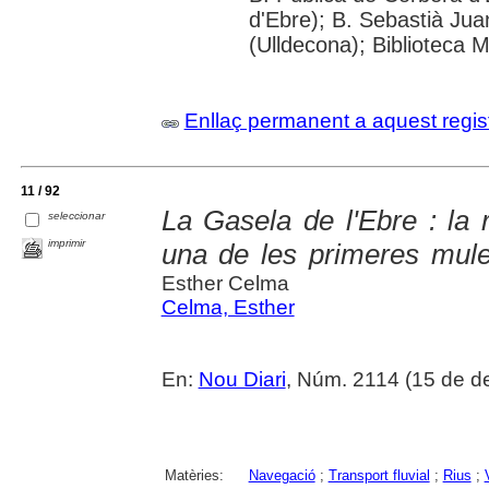
d'Ebre); B. Sebastià Jua
(Ulldecona); Biblioteca 
Enllaç permanent a aquest regis
11 / 92
La Gasela de l'Ebre : la 
seleccionar
imprimir
una de les primeres mule
Esther Celma
Celma, Esther
En:
Nou Diari
, Núm. 2114 (15 de d
Matèries:
Navegació
;
Transport fluvial
;
Rius
;