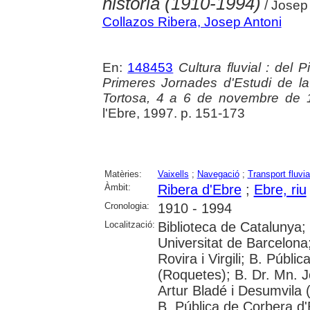
història (1910-1994)
/ Josep 
Collazos Ribera, Josep Antoni
En:
148453
Cultura fluvial : del 
Primeres Jornades d'Estudi de la 
Tortosa, 4 a 6 de novembre de 
l'Ebre, 1997. p. 151-173
Matèries:
Vaixells
;
Navegació
;
Transport fluvia
Àmbit:
Ribera d'Ebre
;
Ebre, riu
Cronologia:
1910 - 1994
Localització:
Biblioteca de Catalunya;
Universitat de Barcelona;
Rovira i Virgili; B. Públ
(Roquetes); B. Dr. Mn. 
Artur Bladé i Desumvila (
B. Pública de Corbera d