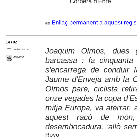
Corbera d'Ebre
Enllaç permanent a aquest regis
14 / 92
Joaquim Olmos, dues 
seleccionar
imprimir
barcassa : fa cinquanta
s'encarrega de conduir 
Jaume d'Enveja amb la C
Olmos pare, ciclista ret
onze vegades la copa d'Es
mitja Europa, va aterrar, 
aquest racó de món
desembocadura, 'allò sembl
Royo