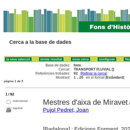
Cerca a la base de dades
Base de dades:
fons
Cercar:
TRANSPORT FLUVIAL []
Referències trobades:
92
[
Refinar la cerca
]
Mostrant:
1 .. 20
en el format [
Estàndard
]
pàgina 1 de 5
1 / 92
Mestres d'aixa de Miravet
seleccionar
imprimir
Pujol Pedret, Joan
[Badalona] : Edicions Forment, 20