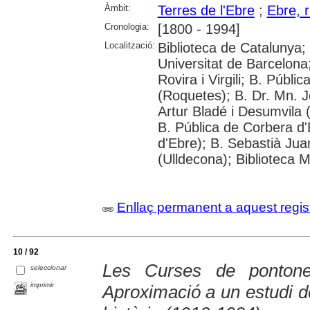
Àmbit:
Terres de l'Ebre
;
Ebre, r
Cronologia:
[1800 - 1994]
Localització:
Biblioteca de Catalunya;
Universitat de Barcelona;
Rovira i Virgili; B. Públ
(Roquetes); B. Dr. Mn. 
Artur Bladé i Desumvila (
B. Pública de Corbera d
d'Ebre); B. Sebastià Jua
(Ulldecona); Biblioteca 
Enllaç permanent a aquest regis
10 / 92
Les Curses de pontone
seleccionar
imprimir
Aproximació a un estudi de