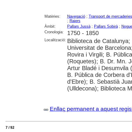
Matèries:
Navegació
;
Transport de mercaderie
;
Raiers
Àmbit:
Pallars Jussà
;
Pallars Sobirà
;
Noguer
Cronologia:
1750 - 1850
Localització:
Biblioteca de Catalunya;
Universitat de Barcelona;
Rovira i Virgili; B. Públ
(Roquetes); B. Dr. Mn. 
Artur Bladé i Desumvila (
B. Pública de Corbera d
d'Ebre); B. Sebastià Jua
(Ulldecona); Biblioteca 
Enllaç permanent a aquest regis
7 / 92