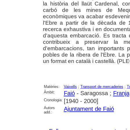
la història del llaüt Cardenal, co
carbó de les mines de Mequi
econòmiques va acabar esdevenint
l'Ebre a partir de la dècada de
recerca exhaustiva i en documentaci
d'aquesta embarcació. Es tracta d
contribueix a preservar la me
d'embarcacions, tan importants p
pobles de la ribera de l'Ebre. La 
un format en català i castellà. (PL
Matèries:
Vaixells
;
Transport de mercaderies
;
T
Àmbit:
Faió
- Saragossa ;
Franja,
Cronologia:
[1940 - 2000]
Autors
Ajuntament de Faió
add.: