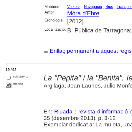
Matèries:
Vaixells
;
Navegació
;
Rius
;
Transport
Àmbit:
Móra d'Ebre
Cronologia:
[2012]
Localització:
B. Pública de Tarragona
Enllaç permanent a aquest regis
19 / 92
La "Pepita" i la "Benita",
seleccionar
imprimir
Argilaga, Joan Launes, Julio Monfo
En:
Riuada : revista d'informació c
35 (desembre 2013), p. 8-12
Exemplar dedicat a: La muleta, una 