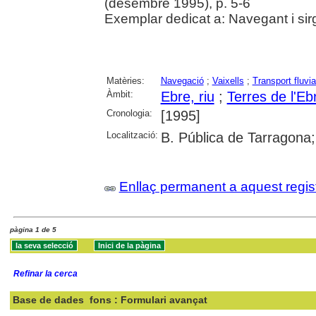
(desembre 1995), p. 5-6
Exemplar dedicat a: Navegant i sir
Matèries:
Navegació
;
Vaixells
;
Transport fluvia
Àmbit:
Ebre, riu
;
Terres de l'Eb
Cronologia:
[1995]
Localització:
B. Pública de Tarragona
Enllaç permanent a aquest regis
pàgina 1 de 5
Refinar la cerca
Base de dades
fons : Formulari avançat