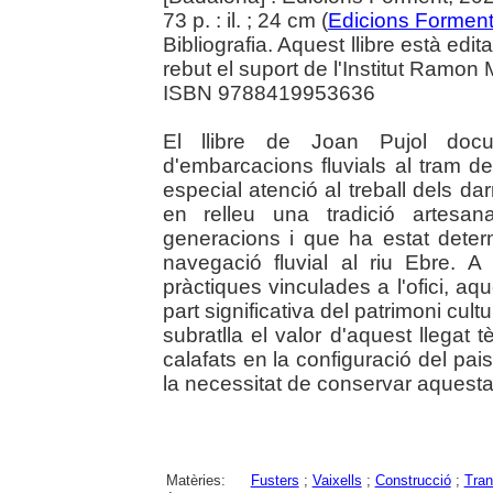
73 p. : il. ; 24 cm (
Edicions Formen
Bibliografia. Aquest llibre està edit
rebut el suport de l'Institut Ramon
ISBN 9788419953636
El llibre de Joan Pujol docu
d'embarcacions fluvials al tram de
especial atenció al treball dels da
en relleu una tradició artesan
generacions i que ha estat dete
navegació fluvial al riu Ebre. A
pràctiques vinculades a l'ofici, a
part significativa del patrimoni cultu
subratlla el valor d'aquest llegat t
calafats en la configuració del pai
la necessitat de conservar aquesta
Matèries:
Fusters
;
Vaixells
;
Construcció
;
Tran