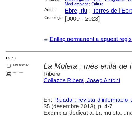
Medi ambient
;
Cultura
Àmbit:
Ebre, riu
;
Terres de l'Ebr
Cronologia:
[0000 - 2023]
Enllaç permanent a aquest regis
18 / 92
La Muleta : més enllà de 
seleccionar
imprimir
Ribera
Collazos Ribera, Josep Antoni
En:
Riuada : revista d'informació c
35 (desembre 2013), p. 4-7
Exemplar dedicat a: La muleta, una 