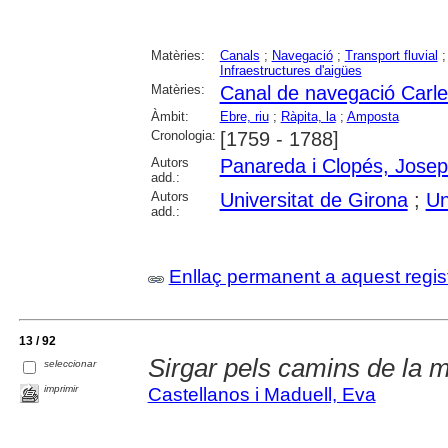
Matèries:
Canals
;
Navegació
;
Transport fluvial
Infraestructures d'aigües
Matèries:
Canal de navegació Carles
Àmbit:
Ebre, riu
;
Ràpita, la
;
Amposta
Cronologia:
[1759 - 1788]
Autors
Panareda i Clopés, Josep
add.:
Autors
Universitat de Girona
;
Un
add.:
Enllaç permanent a aquest regis
13 / 92
Sirgar pels camins de la 
seleccionar
imprimir
Castellanos i Maduell, Eva