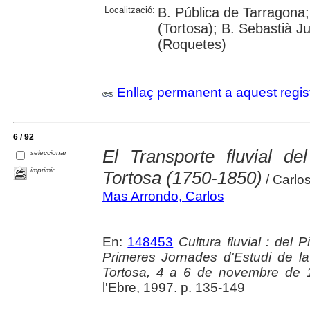
Localització:
B. Pública de Tarragona;
(Tortosa); B. Sebastià J
(Roquetes)
Enllaç permanent a aquest regis
6 / 92
El Transporte fluvial de
seleccionar
imprimir
Tortosa (1750-1850)
/ Carlo
Mas Arrondo, Carlos
En:
148453
Cultura fluvial : del 
Primeres Jornades d'Estudi de la 
Tortosa, 4 a 6 de novembre de 
l'Ebre, 1997. p. 135-149