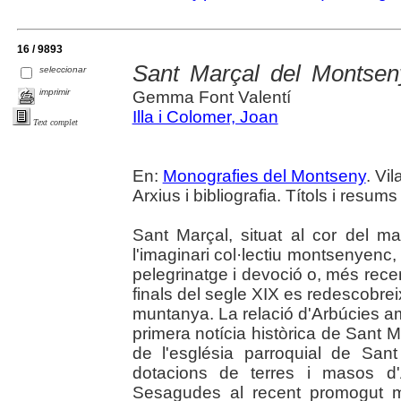
16 / 9893
Sant Marçal del Montsen
seleccionar
imprimir
Gemma Font Valentí
Illa i Colomer, Joan
Text complet
En:
Monografies del Montseny
. Vi
Arxius i bibliografia. Títols i resums
Sant Marçal, situat al cor del m
l'imaginari col·lectiu montsenyenc
pelegrinatge i devoció o, més rece
finals del segle XIX es redescobrei
muntanya. La relació d'Arbúcies am
primera notícia històrica de Sant 
de l'església parroquial de San
dotacions de terres i masos d'
Sesagudes al recent promogut m