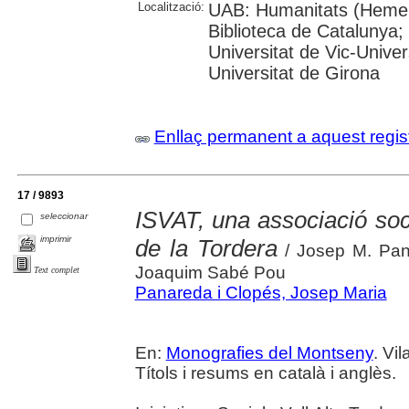
Localització:
UAB: Humanitats (Hemero
Biblioteca de Catalunya;
Universitat de Vic-Univer
Universitat de Girona
Enllaç permanent a aquest regis
17 / 9893
ISVAT, una associació soci
seleccionar
imprimir
de la Tordera
/ Josep M. Pan
Joaquim Sabé Pou
Text complet
Panareda i Clopés, Josep Maria
En:
Monografies del Montseny
. Vi
Títols i resums en català i anglès.