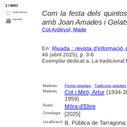
2 / 9893
Com la festa dels quintos
seleccionar
imprimir
amb Joan Amades i Gelat
Cot Ardévol, Maite
En:
Riuada : revista d'informació c
46 (abril 2025), p. 3-6
Exemplar dedicat a: La tradicional 
Matèries:
Festes populars
;
Tradicions populars
Matèries:
Cot i Miró, Artur
(1934-2
1959)
Àmbit:
Móra d'Ebre
Cronologia:
[2025]
Localització:
B. Pública de Tarragona