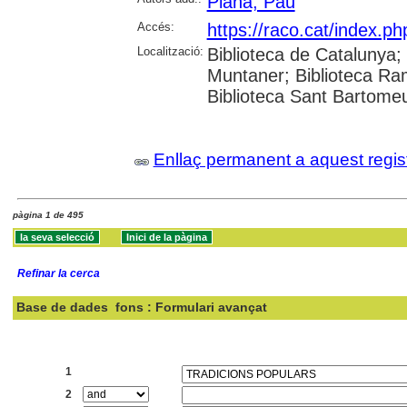
Plana, Pau
Accés:
https://raco.cat/index.p
Localització:
Biblioteca de Catalunya; 
Muntaner; Biblioteca Ra
Biblioteca Sant Bartomeu 
Enllaç permanent a aquest regis
pàgina 1 de 495
Refinar la cerca
Base de dades
fons : Formulari avançat
Cercar:
1
2