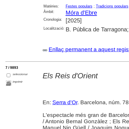
Matèries:
Festes populars
;
Tradicions populars
Àmbit:
Móra d'Ebre
Cronologia:
[2025]
Localització:
B. Pública de Tarragona
Enllaç permanent a aquest regis
7 / 9893
Els Reis d'Orient
seleccionar
imprimir
En:
Serra d'Or
. Barcelona, núm. 7
L'espectacle més gran de Barcelona
/ Antonio Bernal Gonzàlez ; Els 
Manuel Nin Güell / Joaquim Nogue