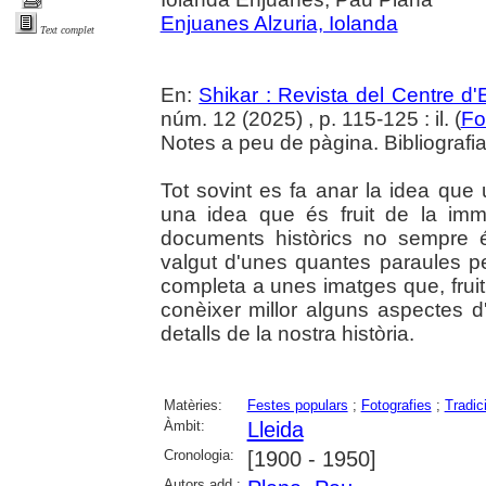
Enjuanes Alzuria, Iolanda
Text complet
En:
Shikar : Revista del Centre d
núm. 12 (2025) , p. 115-125 : il. (
Fo
Notes a peu de pàgina. Bibliografia.
Tot sovint es fa anar la idea que
una idea que és fruit de la im
documents històrics no sempre 
valgut d'unes quantes paraules p
completa a unes imatges que, frui
conèixer millor alguns aspectes d
detalls de la nostra història.
Matèries:
Festes populars
;
Fotografies
;
Tradic
Àmbit:
Lleida
Cronologia:
[1900 - 1950]
Autors add.: