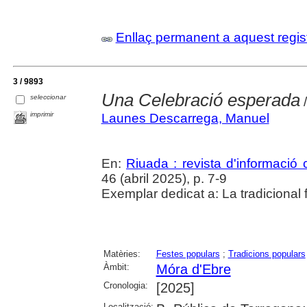
Enllaç permanent a aquest regis
3 / 9893
Una Celebració esperada
seleccionar
/
imprimir
Launes Descarrega, Manuel
En:
Riuada : revista d'informació c
46 (abril 2025), p. 7-9
Exemplar dedicat a: La tradicional 
Matèries:
Festes populars
;
Tradicions populars
Àmbit:
Móra d'Ebre
Cronologia:
[2025]
Localització: