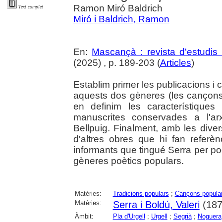
Ramon Miró Baldrich
Text complet
Miró i Baldrich, Ramon
En:
Mascançà : revista d'estudis 
(2025) , p. 189-203 (
Articles
)
Establim primer les publicacions i 
aquests dos gèneres (les cançons
en definim les característiques
manuscrites conservades a l'arx
Bellpuig. Finalment, amb les dive
d'altres obres que hi fan referèn
informants que tingué Serra per pode
gèneres poètics populars.
Matèries:
Tradicions populars
;
Cançons popula
Matèries:
Serra i Boldú, Valeri
(187
Àmbit:
Pla d'Urgell
;
Urgell
;
Segrià
;
Noguera