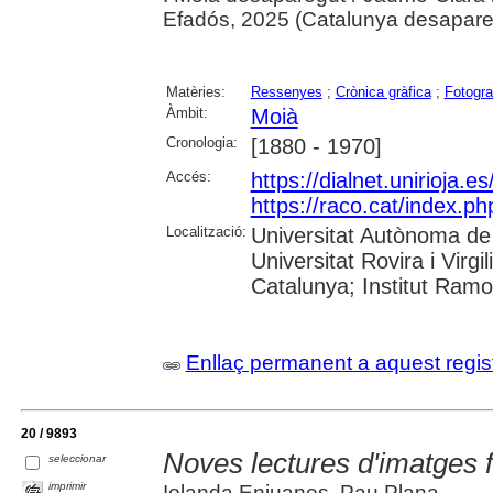
Efadós, 2025 (Catalunya desapar
Matèries:
Ressenyes
;
Crònica gràfica
;
Fotogra
Àmbit:
Moià
Cronologia:
[1880 - 1970]
Accés:
https://dialnet.unirioja.
https://raco.cat/index.p
Localització:
Universitat Autònoma de 
Universitat Rovira i Virgi
Catalunya; Institut Ram
Enllaç permanent a aquest regis
20 / 9893
Noves lectures d'imatges fe
seleccionar
imprimir
Iolanda Enjuanes, Pau Plana