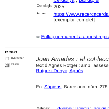
Cerdanya
;
Baridà, el
Cronologia:
2025
Accés:
https://www.recercacerdan
[exemplar complet]
Enllaç permanent a aquest regis
12 / 9893
Joan Amades : el col·lecci
seleccionar
imprimir
text d'Agnès Rotger ; amb l'asse
Rotger i Dunyó, Agnès
En:
Sàpiens
. Barcelona, núm. 278 (
Matèries:
Folkloristes
;
Escriptors
;
Tradicions 