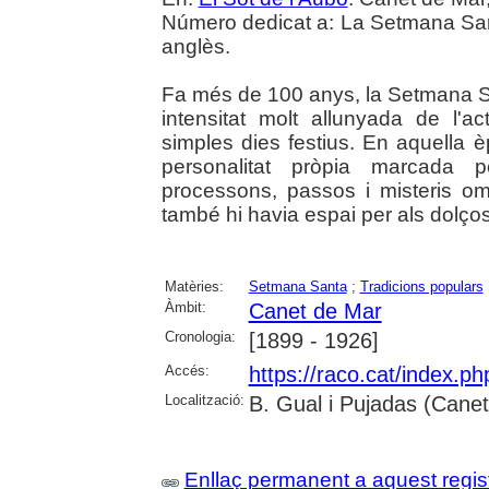
Número dedicat a: La Setmana Sant
anglès.
Fa més de 100 anys, la Setmana S
intensitat molt allunyada de l'a
simples dies festius. En aquella 
personalitat pròpia marcada p
processons, passos i misteris om
també hi havia espai per als dolç
Matèries:
Setmana Santa
;
Tradicions populars
Àmbit:
Canet de Mar
Cronologia:
[1899 - 1926]
Accés:
https://raco.cat/index.p
Localització:
B. Gual i Pujadas (Cane
Enllaç permanent a aquest regis