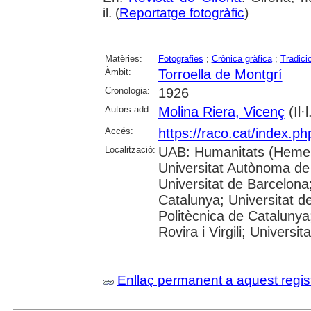
il. (
Reportatge fotogràfic
)
Matèries:
Fotografies
;
Crònica gràfica
;
Tradici
Àmbit:
Torroella de Montgrí
Cronologia:
1926
Autors add.:
Molina Riera, Vicenç
(Il·l
Accés:
https://raco.cat/index.p
Localització:
UAB: Humanitats (Hemer
Universitat Autònoma de
Universitat de Barcelona;
Catalunya; Universitat de
Politècnica de Catalunya
Rovira i Virgili; Universi
Enllaç permanent a aquest regis