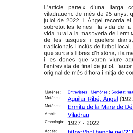
L'article parteix d'una llarga c
viladrauenc de més de 95 anys, qu
juliol de 2022. L'Àngel recorda el
sobretot les feines i la vida de l
vida rural a la masoveria de l'ermit
de les tasques i quefers diaris
tradicionals i inclús de futbol local
que surt als llibres d'història, i l
i les dones que varen viure aq
l'entrevista de final de juliol, l'au
original de més d'hora i mitja de c
Matèries:
Entrevistes
;
Memòries
;
Societat rura
Matèries:
Aguilar Ribé, Àngel
(1927
Matèries:
Ermita de la Mare de Déu
Àmbit:
Viladrau
Cronologia:
1927 - 2022
Accés:
https://hdl.handle.net/2