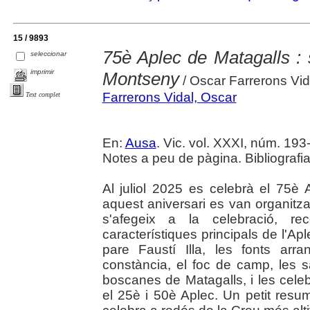
15 / 9893
75è Aplec de Matagalls : 
seleccionar
imprimir
Montseny
/ Oscar Farrerons Vid
Farrerons Vidal, Oscar
Text complet
En:
Ausa
. Vic. vol. XXXI, núm. 193-
Notes a peu de pàgina. Bibliografia
Al juliol 2025 es celebrà el 75
aquest aniversari es van organitzar 
s'afegeix a la celebració, r
característiques principals de l'Ap
pare Faustí Illa, les fonts arr
constància, el foc de camp, les 
boscanes de Matagalls, i les cele
el 25è i 50è Aplec. Un petit resu