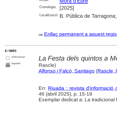
Móra d'Ebre
Cronologia:
[2025]
Localització:
B. Pública de Tarragona
Enllaç permanent a aquest regis
6 / 9893
La Festa dels quintos a M
seleccionar
imprimir
Rascle)
Alfonso i Falcó, Santiago
(
Rascle, 
En:
Riuada : revista d'informació c
46 (abril 2025), p. 15-19
Exemplar dedicat a: La tradicional 