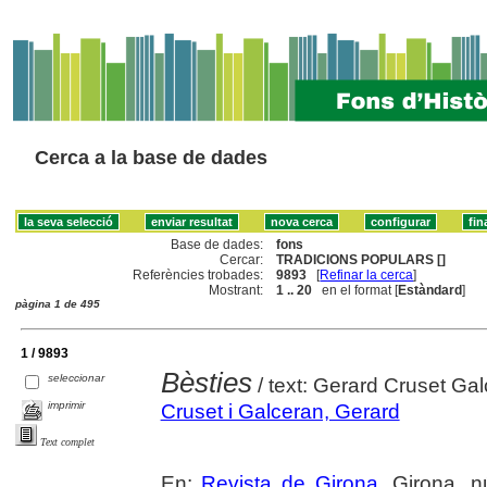
Cerca a la base de dades
Base de dades:
fons
Cercar:
TRADICIONS POPULARS []
Referències trobades:
9893
[
Refinar la cerca
]
Mostrant:
1 .. 20
en el format [
Estàndard
]
pàgina 1 de 495
1 / 9893
Bèsties
seleccionar
/ text: Gerard Cruset Gal
imprimir
Cruset i Galceran, Gerard
Text complet
En:
Revista de Girona
. Girona, n