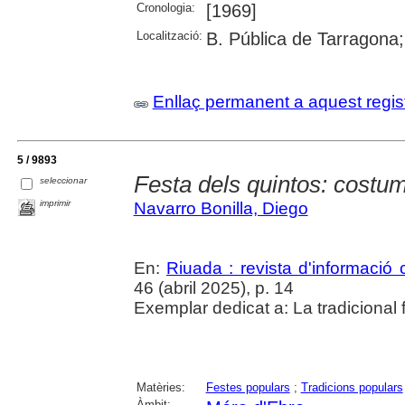
Cronologia:
[1969]
Localització:
B. Pública de Tarragona
Enllaç permanent a aquest regis
5 / 9893
Festa dels quintos: costum
seleccionar
imprimir
Navarro Bonilla, Diego
En:
Riuada : revista d'informació c
46 (abril 2025), p. 14
Exemplar dedicat a: La tradicional 
Matèries:
Festes populars
;
Tradicions populars
Àmbit: