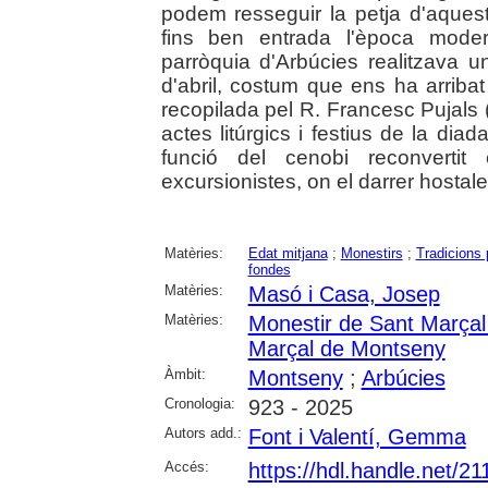
podem resseguir la petja d'aques
fins ben entrada l'època moder
parròquia d'Arbúcies realitzava 
d'abril, costum que ens ha arriba
recopilada pel R. Francesc Pujals 
actes litúrgics i festius de la diada
funció del cenobi reconvertit
excursionistes, on el darrer hostal
Matèries:
Edat mitjana
;
Monestirs
;
Tradicions 
fondes
Matèries:
Masó i Casa, Josep
Matèries:
Monestir de Sant Marça
Marçal de Montseny
Àmbit:
Montseny
;
Arbúcies
Cronologia:
923 - 2025
Autors add.:
Font i Valentí, Gemma
Accés:
https://hdl.handle.net/2