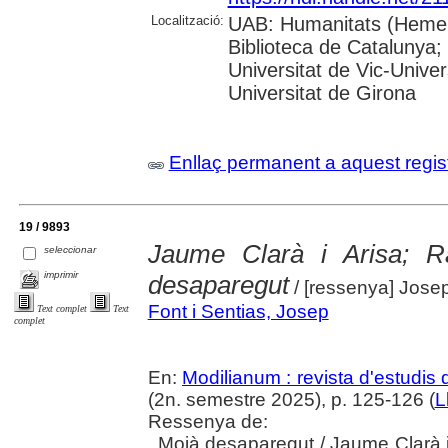
Localització:
UAB: Humanitats (Hemero
Biblioteca de Catalunya;
Universitat de Vic-Univer
Universitat de Girona
Enllaç permanent a aquest regis
19 / 9893
Jaume Clarà i Arisa; R
seleccionar
imprimir
desaparegut
/ [ressenya] Jose
Font i Sentias, Josep
Text complet
Text
complet
En:
Modilianum : revista d'estudis
(2n. semestre 2025), p. 125-126 (
L
Ressenya de:
. Moià desaparegut / Jaume Clarà i