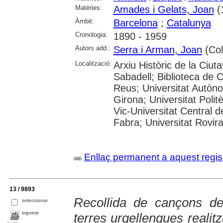
Matèries:
Amades i Gelats, Joan
(
Àmbit:
Barcelona
;
Catalunya
Cronologia:
1890 - 1959
Autors add.:
Serra i Arman, Joan
(Col·
Localització:
Arxiu Històric de la Ciut
Sabadell; Biblioteca de 
Reus; Universitat Autòno
Girona; Universitat Polit
Vic-Universitat Central 
Fabra; Universitat Rovira i
Enllaç permanent a aquest regis
13 / 9893
Recollida de cançons d
seleccionar
imprimir
terres urgellenques realit