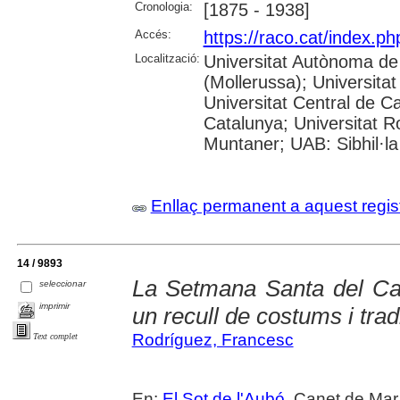
Cronologia:
[1875 - 1938]
Accés:
https://raco.cat/index.
Localització:
Universitat Autònoma de
(Mollerussa); Universitat
Universitat Central de Ca
Catalunya; Universitat Rov
Muntaner; UAB: Sibhil·la
Enllaç permanent a aquest regis
14 / 9893
La Setmana Santa del Ca
seleccionar
imprimir
un recull de costums i trad
Rodríguez, Francesc
Text complet
En:
El Sot de l'Aubó
. Canet de Mar,