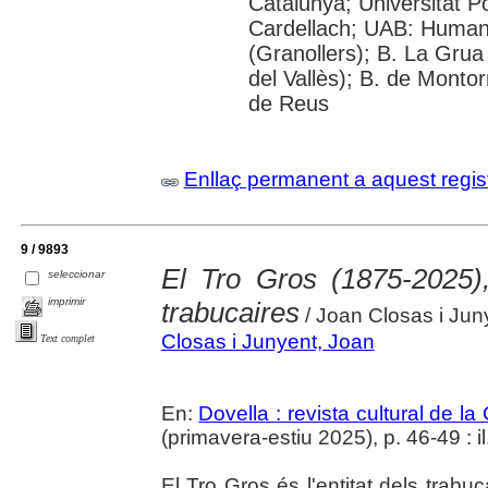
Catalunya; Universitat 
Cardellach; UAB: Humani
(Granollers); B. La Grua
del Vallès); B. de Montor
de Reus
Enllaç permanent a aquest regis
9 / 9893
El Tro Gros (1875-2025)
seleccionar
imprimir
trabucaires
/ Joan Closas i Jun
Closas i Junyent, Joan
Text complet
En:
Dovella : revista cultural de l
(primavera-estiu 2025), p. 46-49 : il.
El Tro Gros és l'entitat dels tra