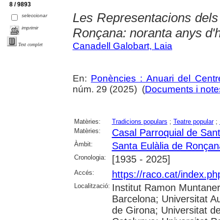
8 / 9893
Les Representacions dels 
seleccionar
imprimir
Ronçana: noranta anys d'h
Canadell Galobart, Laia
Text complet
En:
Ponències : Anuari del Centr
núm. 29 (2025) (
Documents i notes
Matèries:
Tradicions populars
;
Teatre popular
;
Matèries:
Casal Parroquial de San
Àmbit:
Santa Eulàlia de Ronçan
Cronologia:
[1935 - 2025]
Accés:
https://raco.cat/index.p
Localització:
Institut Ramon Muntaner;
Barcelona; Universitat A
de Girona; Universitat de