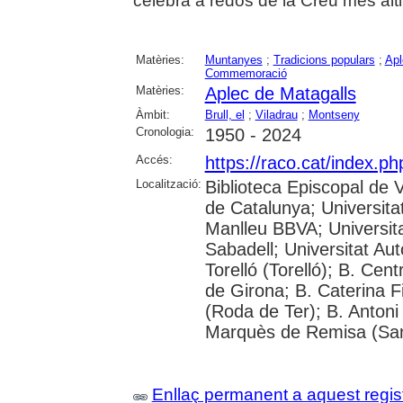
celebra a redós de la Creu més alt
Matèries:
Muntanyes
;
Tradicions populars
;
Apl
Commemoració
Matèries:
Aplec de Matagalls
Àmbit:
Brull, el
;
Viladrau
;
Montseny
Cronologia:
1950 - 2024
Accés:
https://raco.cat/index.p
Localització:
Biblioteca Episcopal de V
de Catalunya; Universita
Manlleu BBVA; Universitat 
Sabadell; Universitat Au
Torelló (Torelló); B. Cen
de Girona; B. Caterina 
(Roda de Ter); B. Antoni 
Marquès de Remisa (Sant
Enllaç permanent a aquest regis