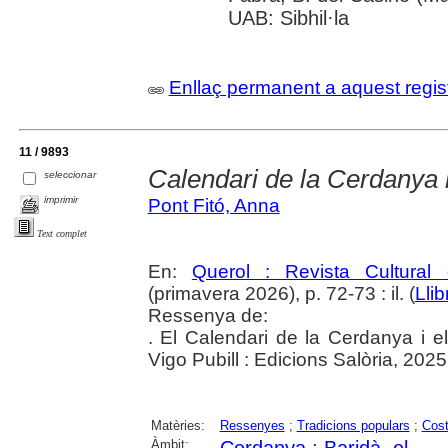
UAB: Sibhil·la
Enllaç permanent a aquest regis
11 / 9893
Calendari de la Cerdanya i
seleccionar
imprimir
Pont Fitó, Anna
Text complet
En:
Querol : Revista Cultural
(primavera 2026), p. 72-73 : il. (
Lli
Ressenya de:
. El Calendari de la Cerdanya i e
Vigo Pubill : Edicions Salòria, 2025
Matèries:
Ressenyes
;
Tradicions populars
;
Cost
Àmbit: