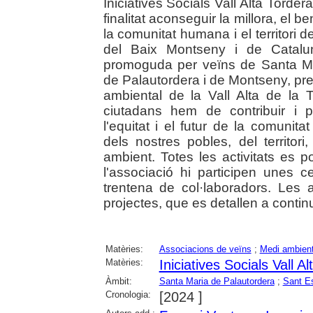
Iniciatives Socials Vall Alta Torde
finalitat aconseguir la millora, el ben
la comunitat humana i el territori d
del Baix Montseny i de Catalun
promoguda per veïns de Santa Ma
de Palautordera i de Montseny, pre
ambiental de la Vall Alta de la
ciutadans hem de contribuir i p
l'equitat i el futur de la comunita
dels nostres pobles, del territo
ambient. Totes les activitats es 
l'associació hi participen unes 
trentena de col·laboradors. Les 
projectes, que es detallen a contin
Matèries:
Associacions de veïns
;
Medi ambien
Matèries:
Iniciatives Socials Vall A
Àmbit:
Santa Maria de Palautordera
;
Sant Es
Cronologia:
[2024 ]