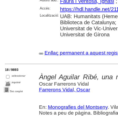
Autors add.:
Faura i Ventosa, Ignasi
Accés:
https://hdl.handle.net/2
Localització:
UAB: Humanitats (Hemero
Biblioteca de Catalunya;
Universitat de Vic-Univer
Universitat de Girona
Enllaç permanent a aquest regis
18 / 9893
Àngel Aguilar Ribé, una 
seleccionar
imprimir
Oscar Farrerons Vidal
Farrerons Vidal, Oscar
Text complet
En:
Monografies del Montseny
. Vil
Notes a peu de pàgina. Bibliografia.