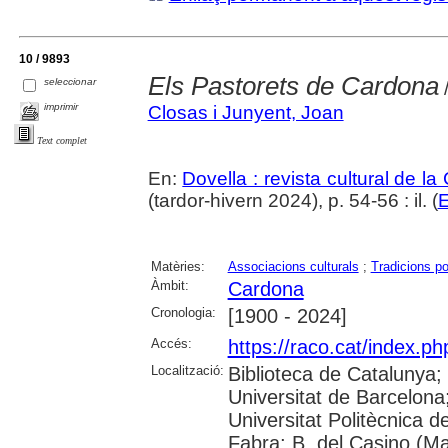
10 / 9893
Els Pastorets de Cardona
seleccionar
/
imprimir
Closas i Junyent, Joan
Text complet
En:
Dovella : revista cultural de l
(tardor-hivern 2024), p. 54-56 : il. (
E
Matèries:
Associacions culturals
;
Tradicions po
Àmbit:
Cardona
Cronologia:
[1900 - 2024]
Accés:
https://raco.cat/index.ph
Localització:
Biblioteca de Catalunya;
Universitat de Barcelona; 
Universitat Politècnica 
Fabra; B. del Casino (M