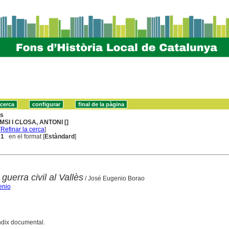
ns
MSI I CLOSA, ANTONI []
[
Refinar la cerca
]
 1
en el format [
Estàndard
]
guerra civil al Vallès
/ José Eugenio Borao
enio
èndix documental.