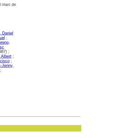
el marc de
, Daniel
uel
;
oreno,
esc
87) ;
 Albert
;
cisco
;
-Jenny,
;