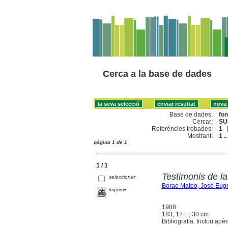
Cerca a la base de dades
Base de dades:
fo
Cercar:
SU
Referències trobades:
1
Mostrant:
1 ..
pàgina 1 de 1
1 / 1
Testimonis de la 
seleccionar
Borao Mateo, José Eug
imprimir
1988
183, 12 f. ; 30 cm
Bibliografia. Inclou ap