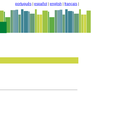
português
|
español
|
english
|
français
|