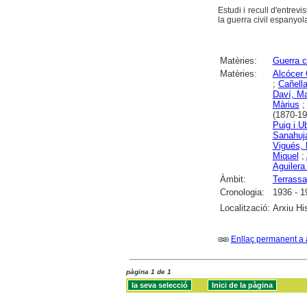
Estudi i recull d'entrev
la guerra civil espanyol
Matèries:
Guerra c
Matèries:
Alcócer 
;
Cañella
Daví, M
Màrius
(1870-19
Puig i U
Sanahuja
Vigués, 
Miquel
;
Aguilera
Àmbit:
Terrassa
Cronologia:
1936 - 1
Localització:
Arxiu Hi
Enllaç permanent a 
pàgina 1 de 1