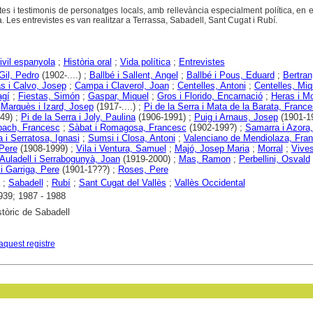
istes i testimonis de personatges locals, amb rellevància especialment política, en 
a. Les entrevistes es van realitzar a Terrassa, Sabadell, Sant Cugat i Rubí.
ivil espanyola
;
Història oral
;
Vida política
;
Entrevistes
Gil, Pedro
(1902-....) ;
Ballbé i Sallent, Angel
;
Ballbé i Pous, Eduard
;
Bertran
s i Calvo, Josep
;
Campa i Claverol, Joan
;
Centelles, Antoni
;
Centelles, Miq
agí
;
Fiestas, Simón
;
Gaspar, Miquel
;
Gros i Florido, Encarnació
;
Heras i M
;
Marquès i Izard, Josep
(1917-....) ;
Pi de la Serra i Mata de la Barata, Franc
49) ;
Pi de la Serra i Joly, Paulina
(1906-1991) ;
Puig i Arnaus, Josep
(1901-19
bach, Francesc
;
Sàbat i Romagosa, Francesc
(1902-199?) ;
Samarra i Azora,
 i Serratosa, Ignasi
;
Sumsi i Closa, Antoni
;
Valenciano de Mendiolaza, Fran
Pere
(1908-1999) ;
Vila i Ventura, Samuel
;
Majó, Josep Maria
;
Morral
;
Vives
Auladell i Serrabogunyà, Joan
(1919-2000) ;
Mas, Ramon
;
Perbellini, Osvald
 i Garriga, Pere
(1901-1???) ;
Roses, Pere
;
Sabadell
;
Rubí
;
Sant Cugat del Vallès
;
Vallès Occidental
939; 1987 - 1988
stòric de Sabadell
aquest registre