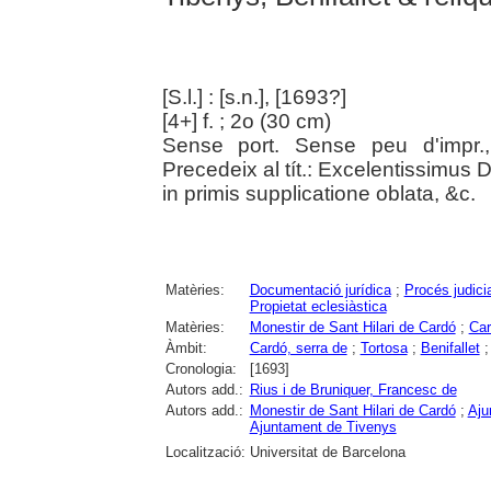
[S.l.] : [s.n.], [1693?]
[4+] f. ; 2o (30 cm)
Sense port. Sense peu d'impr.,
Precedeix al tít.: Excelentissimus
in primis supplicatione oblata, &c.
Matèries:
Documentació jurídica
;
Procés judicia
Propietat eclesiàstica
Matèries:
Monestir de Sant Hilari de Cardó
;
Car
Àmbit:
Cardó, serra de
;
Tortosa
;
Benifallet
Cronologia:
[1693]
Autors add.:
Rius i de Bruniquer, Francesc de
Autors add.:
Monestir de Sant Hilari de Cardó
;
Aju
Ajuntament de Tivenys
Localització:
Universitat de Barcelona