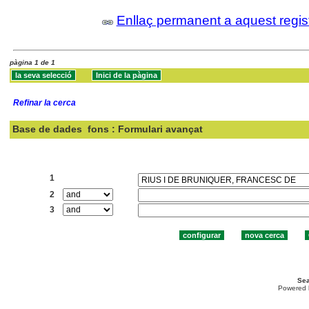
Enllaç permanent a aquest regis
pàgina 1 de 1
Refinar la cerca
Base de dades
fons : Formulari avançat
Cercar:
1
2
3
Sea
Powered