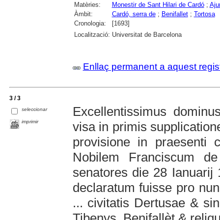
Matèries:
Monestir de Sant Hilari de Cardó
;
Aju
Àmbit:
Cardó, serra de
;
Benifallet
;
Tortosa
Cronologia:
[1693]
Localització:
Universitat de Barcelona
Enllaç permanent a aquest regis
3 / 3
Excellentissimus dominu
seleccionar
imprimir
visa in primis supplicatione
provisione in praesenti 
Nobilem Franciscum de
senatores die 28 Ianuarij 
declaratum fuisse pro nun
... civitatis Dertusae & 
Tibenys, Benifallèt & reliq