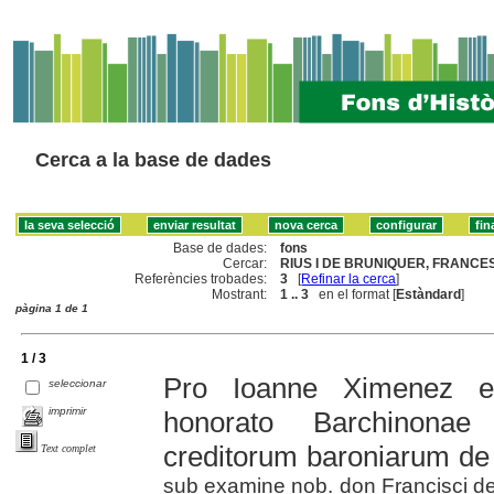
Cerca a la base de dades
Base de dades:
fons
Cercar:
RIUS I DE BRUNIQUER, FRANCES
Referències trobades:
3
[
Refinar la cerca
]
Mostrant:
1 .. 3
en el format [
Estàndard
]
pàgina 1 de 1
1 / 3
Pro Ioanne Ximenez et
seleccionar
imprimir
honorato Barchinonae
creditorum baroniarum de B
Text complet
sub examine nob. don Francisci de 