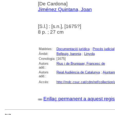
[De Cardona]
Jiménez Quintana, Joan
[S.l.] : [s.n.], [1675?]
8 p. ; 27 cm
Matèries:
Documentació jurídica
;
Procés judicial
Àmbit:
Bellpuig, baronia
;
Linyola
Cronologia:
[1675]
Autors
Rius i de Bruniquer, Francesc de
add.:
Autors
Reial Audiència de Catalunya
;
Ajuntam
add.:
Accés:
http://mdc.csuc.cat/cdm/ref/collection/
Enllaç permanent a aquest regis