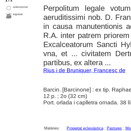
2 / 3
Perpolitum legale votu
seleccionar
imprimir
aeruditissimi nob. D. Fran
in causa manutentionis ad
R.A. inter patrem priore
Excalceatorum Sancti Hyl
vna, et ... civitatem Dert
partibus, ex altera ...
Rius i de Bruniquer, Francesc de
Barcin. [Barcinone] : ex tip. Raphae
12 p. ; 2o (32 cm)
Port. orlada i caplletra ornada. 38 l
Matèries:
Propietat eclesiàstica
;
Pastures
;
Mon