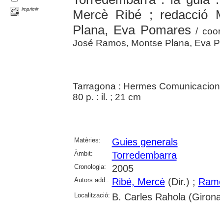
imprimir
Mercè Ribé ; redacció
Plana, Eva Pomares
/ coor
José Ramos, Montse Plana, Eva 
Tarragona : Hermes Comunicacio
80 p. : il. ; 21 cm
Matèries:
Guies generals
Àmbit:
Torredembarra
Cronologia:
2005
Autors add.:
Ribé, Mercè
(Dir.) ;
Ramo
Localització:
B. Carles Rahola (Giron