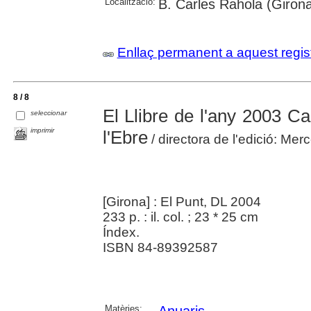
Localització:
B. Carles Rahola (Giron
Enllaç permanent a aquest regis
8 / 8
El Llibre de l'any 2003 C
seleccionar
imprimir
l'Ebre
/ directora de l'edició: Mer
[Girona] : El Punt, DL 2004
233 p. : il. col. ; 23 * 25 cm
Índex.
ISBN 84-89392587
Matèries:
Anuaris