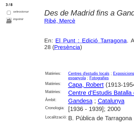
3 / 8
Des de Madrid fins a Gan
seleccionar
imprimir
Ribé, Mercè
En:
El Punt : Edició Tarragona
. 
28 (
Presència
)
Matèries:
Centres d'estudis locals
;
Exposicions
espanyola
;
Fotografies
Matèries:
Capa, Robert
(1913-195
Matèries:
Centre d'Estudis Batalla 
Àmbit:
Gandesa
;
Catalunya
Cronologia:
[1936 - 1939]; 2000
Localització:
B. Pública de Tarragona