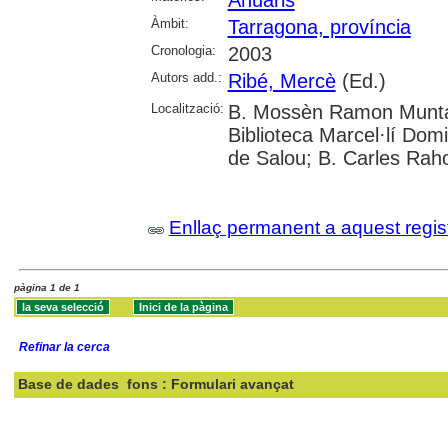
Àmbit:
Tarragona, província
Cronologia:
2003
Autors add.:
Ribé, Mercè
(Ed.)
Localització:
B. Mossèn Ramon Muntany
Biblioteca Marcel·lí Dom
de Salou; B. Carles Raho
Enllaç permanent a aquest regis
pàgina 1 de 1
Refinar la cerca
Base de dades
fons : Formulari avançat
Cercar: