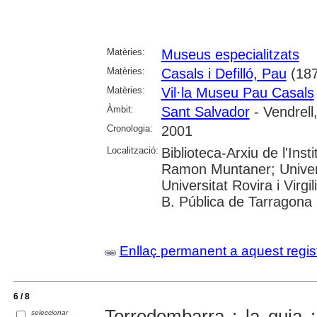
Matèries:
Museus especialitzats
Matèries:
Casals i Defilló, Pau
(187
Matèries:
Vil·la Museu Pau Casals
Àmbit:
Sant Salvador
- Vendrell,
Cronologia:
2001
Localització:
Biblioteca-Arxiu de l'Inst
Ramon Muntaner; Univer
Universitat Rovira i Virgil
B. Pública de Tarragona
Enllaç permanent a aquest regis
6 / 8
Torredembarra : la guia :
seleccionar