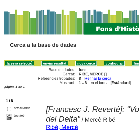
Cerca a la base de dades
Base de dades:
fons
Cercar:
RIBE, MERCE []
Referències trobades:
8
[
Refinar la cerca
]
Mostrant:
1 .. 8
en el format [
Estàndard
]
pàgina 1 de 1
1 / 8
[Francesc J. Reverté]: "V
seleccionar
imprimir
del Delta"
/ Mercè Ribé
Ribé, Mercè