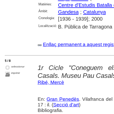
Matèries:
Centre d'Estudis Batalla 
Àmbit:
Gandesa
;
Catalunya
Cronologia:
[1936 - 1939]; 2000
Localització:
B. Pública de Tarragona
Enllaç permanent a aquest regis
5 / 8
1r Cicle "Coneguem els
seleccionar
imprimir
Casals. Museu Pau Casal
Ribé, Mercè
En:
Gran Penedès
. Vilafranca de
17 : il. (
Secció d'art
)
Bibliografia.