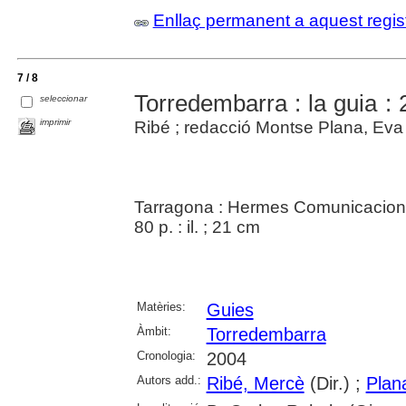
Enllaç permanent a aquest regis
7 / 8
Torredembarra : la guia : 
seleccionar
imprimir
Ribé ; redacció Montse Plana, Ev
Tarragona : Hermes Comunicacion
80 p. : il. ; 21 cm
Matèries:
Guies
Àmbit:
Torredembarra
Cronologia:
2004
Autors add.:
Ribé, Mercè
(Dir.) ;
Plan