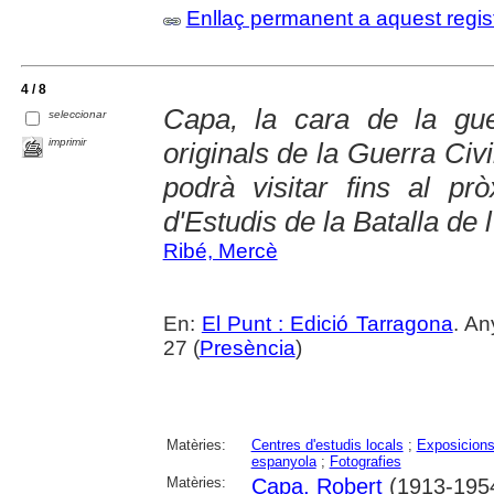
Enllaç permanent a aquest regis
4 / 8
Capa, la cara de la gue
seleccionar
imprimir
originals de la Guerra Civ
podrà visitar fins al p
d'Estudis de la Batalla de 
Ribé, Mercè
En:
El Punt : Edició Tarragona
. An
27 (
Presència
)
Matèries:
Centres d'estudis locals
;
Exposicions
espanyola
;
Fotografies
Matèries:
Capa, Robert
(1913-195