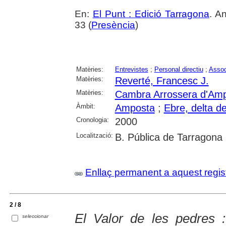
En:
El Punt : Edició Tarragona
. A
33 (
Presència
)
Matèries:
Entrevistes
;
Personal directiu
;
Assoc
Matèries:
Reverté, Francesc J.
Matèries:
Cambra Arrossera d'Am
Àmbit:
Amposta
;
Ebre, delta de 
Cronologia:
2000
Localització:
B. Pública de Tarragona
Enllaç permanent a aquest regis
2 / 8
El Valor de les pedres 
seleccionar