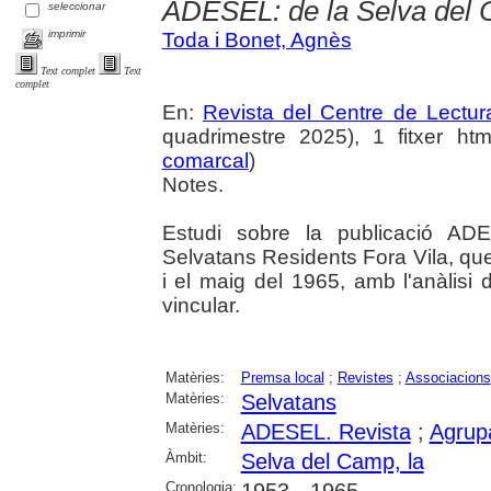
ADESEL: de la Selva del
seleccionar
imprimir
Toda i Bonet, Agnès
Text complet
Text
complet
En:
Revista del Centre de Lectu
quadrimestre 2025), 1 fitxer html
comarcal
)
Notes.
Estudi sobre la publicació ADE
Selvatans Residents Fora Vila, que
i el maig del 1965, amb l'anàlisi d
vincular.
Matèries:
Premsa local
;
Revistes
;
Associacions
Matèries:
Selvatans
Matèries:
ADESEL. Revista
;
Agrupa
Àmbit:
Selva del Camp, la
Cronologia: