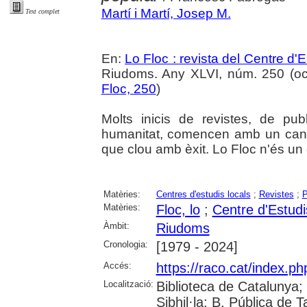
Martí i Martí, Josep M.
Text complet
En:
Lo Floc : revista del Centre 
Riudoms. Any XLVI, núm. 250 (octu
Floc, 250
)
Molts inicis de revistes, de publ
humanitat, comencen amb un canv
que clou amb èxit. Lo Floc n'és un
Matèries:
Centres d'estudis locals
;
Revistes
;
P
Matèries:
Floc, lo
;
Centre d'Estud
Àmbit:
Riudoms
Cronologia:
[1979 - 2024]
Accés:
https://raco.cat/index.p
Localització:
Biblioteca de Catalunya
Sibhil·la; B. Pública de