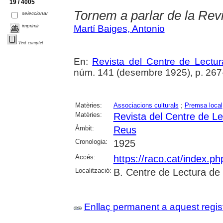
19 / 4005
Tornem a parlar de la Rev
seleccionar
imprimir
Martí Baiges, Antonio
Text complet
En:
Revista del Centre de Lectu
núm. 141 (desembre 1925), p. 267
Matèries:
Associacions culturals
;
Premsa local
Matèries:
Revista del Centre de L
Àmbit:
Reus
Cronologia:
1925
Accés:
https://raco.cat/index.p
Localització:
B. Centre de Lectura de
Enllaç permanent a aquest regis