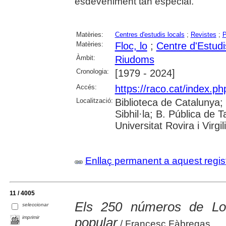
esdeveniment tan especial.
Matèries:
Centres d'estudis locals
;
Revistes
;
P
Matèries:
Floc, lo
;
Centre d'Estud
Àmbit:
Riudoms
Cronologia:
[1979 - 2024]
Accés:
https://raco.cat/index.p
Localització:
Biblioteca de Catalunya
Sibhil·la; B. Pública de
Universitat Rovira i Virgili
Enllaç permanent a aquest regis
11 / 4005
Els 250 números de Lo 
seleccionar
imprimir
popular
/ Francesc Fàbregas