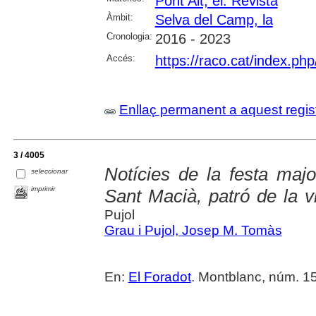
Pont Alt, el. Revista
Àmbit:
Selva del Camp, la
Cronologia:
2016 - 2023
Accés:
https://raco.cat/index.ph
Enllaç permanent a aquest regis
3 / 4005
Notícies de la festa maj
seleccionar
imprimir
Sant Macià, patró de la v
Pujol
Grau i Pujol, Josep M. Tomàs
En:
El Foradot
. Montblanc, núm. 153