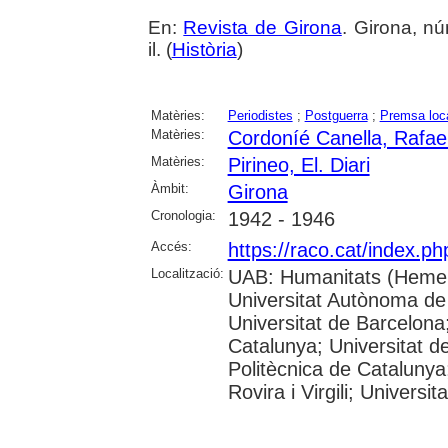
En:
Revista de Girona
. Girona, nú
il. (
Història
)
Matèries:
Periodistes
;
Postguerra
;
Premsa loc
Matèries:
Cordoníé Canella, Rafae
Matèries:
Pirineo, El. Diari
Àmbit:
Girona
Cronologia:
1942 - 1946
Accés:
https://raco.cat/index.p
Localització:
UAB: Humanitats (Hemer
Universitat Autònoma de
Universitat de Barcelona;
Catalunya; Universitat de
Politècnica de Catalunya
Rovira i Virgili; Universi