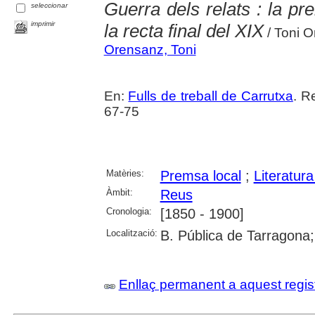
Guerra dels relats : la p
seleccionar
imprimir
la recta final del XIX
/ Toni 
Orensanz, Toni
En:
Fulls de treball de Carrutxa
. R
67-75
Matèries:
Premsa local
;
Literatura
Àmbit:
Reus
Cronologia:
[1850 - 1900]
Localització:
B. Pública de Tarragona
Enllaç permanent a aquest regis