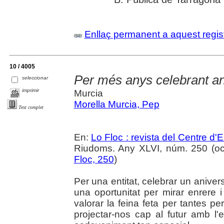
Enllaç permanent a aquest regis
10 / 4005
Per més anys celebrant an
seleccionar
imprimir
Murcia
Morella Murcia, Pep
Text complet
En:
Lo Floc : revista del Centre 
Riudoms. Any XLVI, núm. 250 (octu
Floc, 250
)
Per una entitat, celebrar un anive
una oportunitat per mirar enrere i
valorar la feina feta per tantes pe
projectar-nos cap al futur amb l