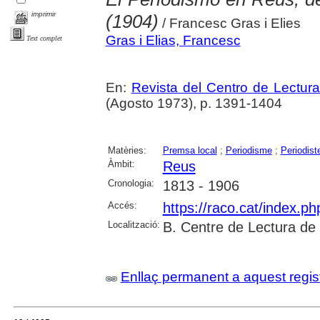
imprimir
(1904)
/ Francesc Gras i Elies
Gras i Elias, Francesc
Text complet
En:
Revista del Centro de Lectur
(Agosto 1973), p. 1391-1404
Matèries:
Premsa local
;
Periodisme
;
Periodist
Àmbit:
Reus
Cronologia:
1813 - 1906
Accés:
https://raco.cat/index.p
Localització:
B. Centre de Lectura de
Enllaç permanent a aquest regis