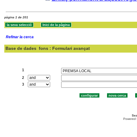
pàgina 1 de 201
Refinar la cerca
Base de dades
fons : Formulari avançat
Cercar:
1
2
3
Sea
Powered