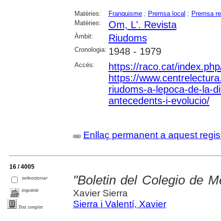
Matèries:
Franquisme
;
Premsa local
;
Premsa re
Matèries:
Om, L'. Revista
Àmbit:
Riudoms
Cronologia:
1948 - 1979
Accés:
https://raco.cat/index.p
https://www.centrelectura.
riudoms-a-lepoca-de-la-d
antecedents-i-evolucio/
Enllaç permanent a aquest regis
16 / 4005
"Boletin del Colegio de M
seleccionar
imprimir
Xavier Sierra
Sierra i Valentí, Xavier
Text complet