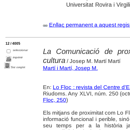
Universitat Rovira i Virgili
Enllaç permanent a aquest regis
12 / 4005
La Comunicació de proxi
seleccionar
imprimir
cultura
/ Josep M. Martí Martí
Martí i Martí, Josep M.
Text complet
En:
Lo Floc : revista del Centre 
Riudoms. Any XLVI, núm. 250 (octub
Floc, 250
)
Els mitjans de proximitat com Lo Fl
informació funcional i perible, si
seu temps per a la història ja