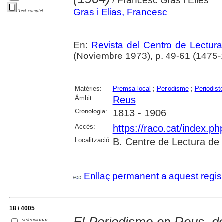
/ Francesc Gras i Elies
Gras i Elias, Francesc
Text complet
En:
Revista del Centro de Lectur
(Noviembre 1973), p. 49-61 (1475
Matèries:
Premsa local
;
Periodisme
;
Periodist
Àmbit:
Reus
Cronologia:
1813 - 1906
Accés:
https://raco.cat/index.p
Localització:
B. Centre de Lectura de
Enllaç permanent a aquest regis
18 / 4005
El Periodismo en Reus, d
seleccionar