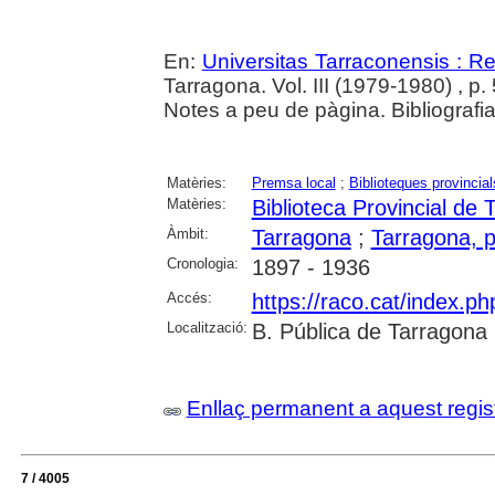
En:
Universitas Tarraconensis : Rev
Tarragona. Vol. III (1979-1980) , p.
Notes a peu de pàgina. Bibliografia
Matèries:
Premsa local
;
Biblioteques provincial
Matèries:
Biblioteca Provincial de
Àmbit:
Tarragona
;
Tarragona, p
Cronologia:
1897 - 1936
Accés:
https://raco.cat/index.p
Localització:
B. Pública de Tarragona
Enllaç permanent a aquest regis
7 / 4005