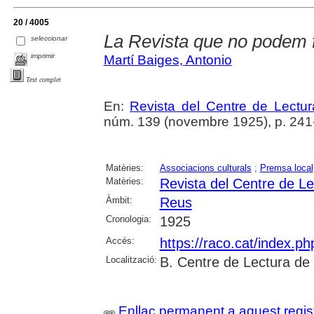
20 / 4005
La Revista que no podem 
seleccionar
imprimir
Martí Baiges, Antonio
Text complet
En:
Revista del Centre de Lectu
núm. 139 (novembre 1925), p. 241
Matèries:
Associacions culturals
;
Premsa local
Matèries:
Revista del Centre de L
Àmbit:
Reus
Cronologia:
1925
Accés:
https://raco.cat/index.p
Localització:
B. Centre de Lectura de
Enllaç permanent a aquest regis