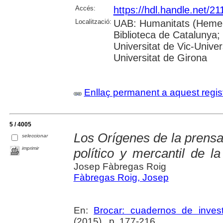
Accés:
https://hdl.handle.net/2
Localització:
UAB: Humanitats (Hemero
Biblioteca de Catalunya;
Universitat de Vic-Univer
Universitat de Girona
Enllaç permanent a aquest regis
5 / 4005
Los Orígenes de la prensa 
seleccionar
imprimir
político y mercantil de l
Josep Fàbregas Roig
Fàbregas Roig, Josep
En:
Brocar: cuadernos de investi
(2015) , p. 177-216