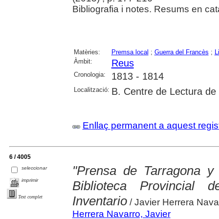
Bibliografia i notes. Resums en cata
Matèries:
Premsa local
;
Guerra del Francès
;
L
Àmbit:
Reus
Cronologia:
1813 - 1814
Localització:
B. Centre de Lectura de
Enllaç permanent a aquest regis
6 / 4005
"Prensa de Tarragona y 
seleccionar
imprimir
Biblioteca Provincial 
Inventario
Text complet
/ Javier Herrera Nava
Herrera Navarro, Javier