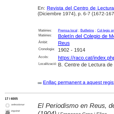
En:
Revista del Centro de Lectur
(Diciembre 1974), p. 6-7 (1672-167
Matèries:
Premsa local
;
Butlletins
;
Col·legis p
Matèries:
Boletín del Colegio de M
Àmbit:
Reus
Cronologia:
1902 - 1914
Accés:
https://raco.cat/index.p
Localització:
B. Centre de Lectura de
Enllaç permanent a aquest regis
17 / 4005
El Periodismo en Reus, d
seleccionar
imprimir
(1904)