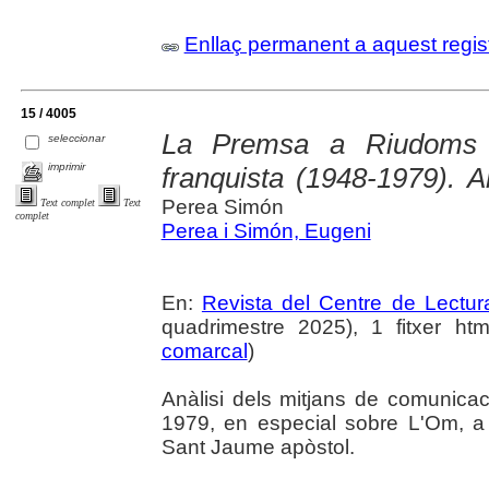
Enllaç permanent a aquest regis
15 / 4005
La Premsa a Riudoms a
seleccionar
imprimir
franquista (1948-1979). A
Perea Simón
Text complet
Text
complet
Perea i Simón, Eugeni
En:
Revista del Centre de Lectu
quadrimestre 2025), 1 fitxer html
comarcal
)
Anàlisi dels mitjans de comunica
1979, en especial sobre L'Om, a 
Sant Jaume apòstol.