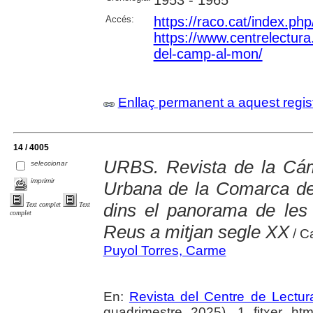
1953 - 1965
Accés:
https://raco.cat/index.p
https://www.centrelectura.
del-camp-al-mon/
Enllaç permanent a aquest regis
14 / 4005
URBS. Revista de la Cám
seleccionar
imprimir
Urbana de la Comarca de
dins el panorama de les 
Text complet
Text
complet
Reus a mitjan segle XX
/ C
Puyol Torres, Carme
En:
Revista del Centre de Lectu
quadrimestre 2025), 1 fitxer html