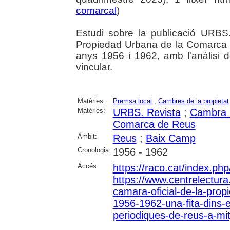
comarcal
)
Estudi sobre la publicació URBS
Propiedad Urbana de la Comarca d
anys 1956 i 1962, amb l'anàlisi de
vincular.
Matèries:
Premsa local
;
Cambres de la propietat
Matèries:
URBS. Revista
;
Cambra O
Comarca de Reus
Àmbit:
Reus
;
Baix Camp
Cronologia:
1956 - 1962
Accés:
https://raco.cat/index.p
https://www.centrelectura.
camara-oficial-de-la-pro
1956-1962-una-fita-dins-
periodiques-de-reus-a-mit