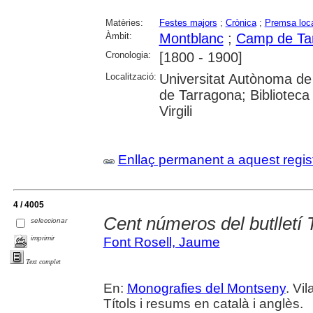
Matèries:
Festes majors
;
Crònica
;
Premsa loc
Àmbit:
Montblanc
;
Camp de Ta
Cronologia:
[1800 - 1900]
Localització:
Universitat Autònoma de 
de Tarragona; Biblioteca 
Virgili
Enllaç permanent a aquest regis
4 / 4005
Cent números del butlletí
seleccionar
imprimir
Font Rosell, Jaume
Text complet
En:
Monografies del Montseny
. Vi
Títols i resums en català i anglès.