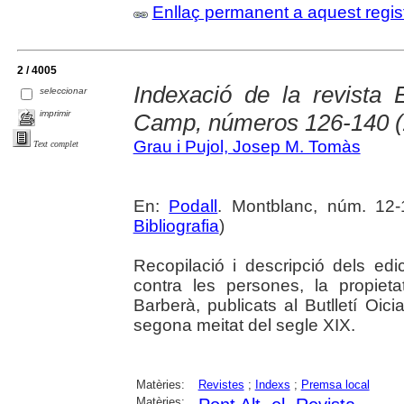
Enllaç permanent a aquest regis
2 / 4005
Indexació de la revista 
seleccionar
imprimir
Camp, números 126-140 (
Grau i Pujol, Josep M. Tomàs
Text complet
En:
Podall
. Montblanc, núm. 12-
Bibliografia
)
Recopilació i descripció dels edi
contra les persones, la propieta
Barberà, publicats al Butlletí Oici
segona meitat del segle XIX.
Matèries:
Revistes
;
Indexs
;
Premsa local
Matèries: