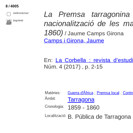
8 / 4005
La Premsa tarragonina 
seleccionar
imprimir
nacionalització de les ma
1860)
/ Jaume Camps Girona
Camps i Girona, Jaume
En:
La Corbella : revista d'estud
Núm. 4 (2017) , p. 2-15
Matèries:
Guerra d'Àfrica
;
Premsa local
;
Contro
Àmbit:
Tarragona
Cronologia:
1859 - 1860
Localització:
B. Pública de Tarragona