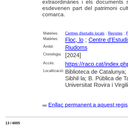
extraordinàries i els documents
esdevenen part del patrimoni cult
comarca.
Matèries:
Centres d'estudis locals
;
Revistes
;
P
Matèries:
Floc, lo
;
Centre d'Estud
Àmbit:
Riudoms
Cronologia:
[2024]
Accés:
https://raco.cat/index.p
Localització:
Biblioteca de Catalunya
Sibhil·la; B. Pública de
Universitat Rovira i Virgili
Enllaç permanent a aquest regis
13 / 4005