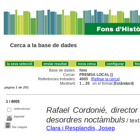
Cerca a la base de dades
Base de dades:
fons
Cercar:
PREMSA LOCAL []
Referències trobades:
4005
[
Refinar la cerca
]
Mostrant:
1 .. 20
en el format [
Estàndard
]
pàgina 1 de 201
1 / 4005
Rafael Cordonié, director
seleccionar
imprimir
desordres noctàmbuls
/ tex
Clara i Resplandis, Josep
Text complet