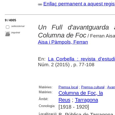
Enllaç permanent a aquest regis
9 / 4005
Un Full d'avantguarda
seleccionar
imprimir
Columna de Foc
/ Ferran Ais
Aisa i Pàmpols, Ferran
En:
La Corbella : revista d'estud
Núm. 2 (2015) , p. 77-108
Matèries:
Premsa local
;
Premsa cultural
;
Avan
Matèries:
Columna de Foc, la
Àmbit:
Reus
;
Tarragona
Cronologia:
[1918 - 1920]
Localització:
B. Pública de Tarragona