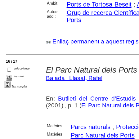
Àmbit:
Ports de Tortosa-Beseit
;
Autors
Grup de recerca Científica
add.:
Ports
Enllaç permanent a aquest regis
16 / 17
El Parc Natural dels Ports
seleccionar
imprimir
Balada i Llasat, Rafel
Text complet
En:
Butlletí del Centre d'Estudis
(2001) , p. 1 (
El Parc Natural dels P
Matèries:
Parcs naturals
;
Protecci
Matèries:
Parc Natural dels Ports