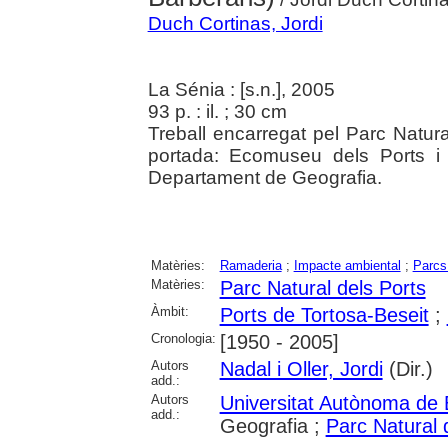
Duch Cortinas, Jordi
La Sénia : [s.n.], 2005
93 p. : il. ; 30 cm
Treball encarregat pel Parc Natural
portada: Ecomuseu dels Ports i
Departament de Geografia.
Matèries:
Ramaderia
;
Impacte ambiental
;
Parcs
Matèries:
Parc Natural dels Ports
Àmbit:
Ports de Tortosa-Beseit
;
Cronologia:
[1950 - 2005]
Autors
Nadal i Oller, Jordi
(Dir.)
add.:
Autors
Universitat Autònoma de 
add.:
Geografia ;
Parc Natural 