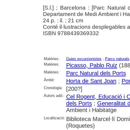
[S.l.] ; Barcelona : [Parc Natural
Departament de Medi Ambient i Hab
24 p. : il. ; 21 cm
Conté il·lustracions desplegables al l
ISBN 9788439369332
Matèries:
Guies excursionistes
;
Parcs naturals
Matèries:
Picasso, Pablo Ruiz
(188
Matèries:
Parc Natural dels Ports
Àmbit:
Horta de Sant Joan
;
Por
Cronologia:
[200?]
Autors add.:
Cel Rogent, Educació i 
dels Ports
;
Generalitat 
Ambient i Habitatge
Localització:
Biblioteca Marcel·lí Dom
(Roquetes)