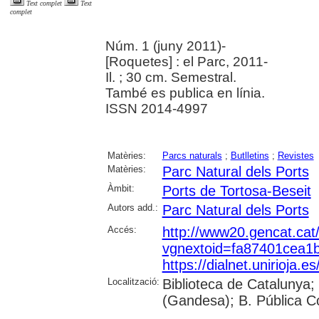
Text complet
Text
complet
Núm. 1 (juny 2011)-
[Roquetes] : el Parc, 2011-
Il. ; 30 cm. Semestral.
També es publica en línia.
ISSN 2014-4997
Matèries:
Parcs naturals
;
Butlletins
;
Revistes
Matèries:
Parc Natural dels Ports
Àmbit:
Ports de Tortosa-Beseit
Autors add.:
Parc Natural dels Ports
Accés:
http://www20.gencat.cat
vgnextoid=fa87401cea
https://dialnet.unirioja.
Localització:
Biblioteca de Catalunya; 
(Gandesa); B. Pública Co