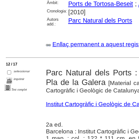
Àmbit:
Ports de Tortosa-Beseit
;
Cronologia:
[2010]
Autors
Parc Natural dels Ports
add.:
Enllaç permanent a aquest regis
12 / 17
Parc Natural dels Ports :
seleccionar
imprimir
Pla de la Galera
[Material ca
Cartogràfic i Geològic de Cataluny
Text complet
Institut Cartogràfic i Geològic de C
2a ed.
Barcelona : Institut Cartogràfic i 
1 map. : col. ; 122 * 111 cm, en 