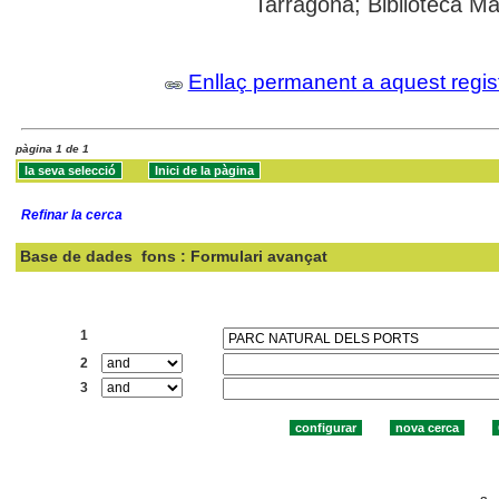
Tarragona; Biblioteca Ma
Enllaç permanent a aquest regis
pàgina 1 de 1
Refinar la cerca
Base de dades
fons : Formulari avançat
Cercar:
1
2
3