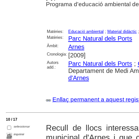
Programa d'educació ambiental de 
Matèries:
Educació ambiental
;
Material didàctic
Matèries:
Parc Natural dels Ports
Àmbit:
Arnes
Cronologia:
[2009]
Autors
Parc Natural dels Ports
;
add.:
Departament de Medi Ambi
d'Arnes
Enllaç permanent a aquest regis
10 / 17
Recull de llocs interess
seleccionar
imprimir
municipal d'Arnes i que c