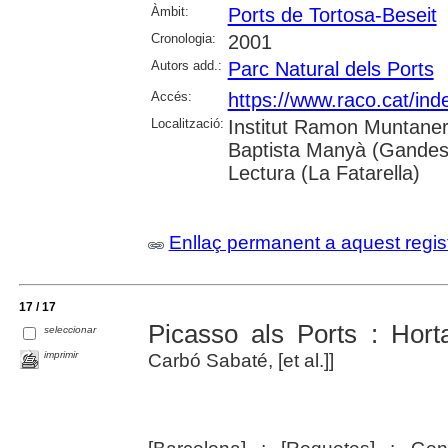
Àmbit:
Ports de Tortosa-Beseit
Cronologia:
2001
Autors add.:
Parc Natural dels Ports
Accés:
https://www.raco.cat/ind
Localització:
Institut Ramon Muntaner; 
Baptista Manyà (Gandesa
Lectura (La Fatarella)
Enllaç permanent a aquest regis
17 / 17
Picasso als Ports : Hort
seleccionar
imprimir
Carbó Sabaté, [et al.]]