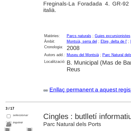
Freginals-La Foradada 4. GR-92 
italià.
Matèries:
Parcs naturals
;
Guies excursionistes
Àmbit:
Montsià, serra del
;
Ebre, delta de l'
;
Cronologia:
2008
Autors add.:
Museu del Montsià
;
Parc Natural del
Localització:
B. Municipal (Mas de Ba
Reus
Enllaç permanent a aquest regis
3 / 17
Cingles : butlletí informat
seleccionar
imprimir
Parc Natural dels Ports