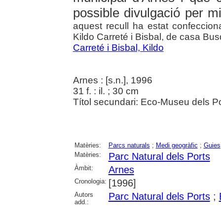
possible divulgació per m
aquest recull ha estat confecciona
Kildo Carreté i Bisbal, de casa Bu
Carreté i Bisbal, Kildo
Arnes : [s.n.], 1996
31 f. : il. ; 30 cm
Títol secundari: Eco-Museu dels Po
Matèries:
Parcs naturals
;
Medi geogràfic
;
Guies
Matèries:
Parc Natural dels Ports
Àmbit:
Arnes
Cronologia:
[1996]
Autors
Parc Natural dels Ports
;
add.: