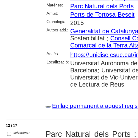
Matèries:
Parc Natural dels Ports
Àmbit:
Ports de Tortosa-Beseit
Cronologia:
2015
Autors add.:
Generalitat de Cataluny
Sostenibilitat ;
Consell C
Comarcal de la Terra Alt
Accés:
https://unidisc.csuc.ca
Localització:
Universitat Autònoma de 
Barcelona; Universitat de
Universitat de Vic-Univer
de Lectura de Reus
Enllaç permanent a aquest regis
13 / 17
Parc Natural dels Ports :
seleccionar