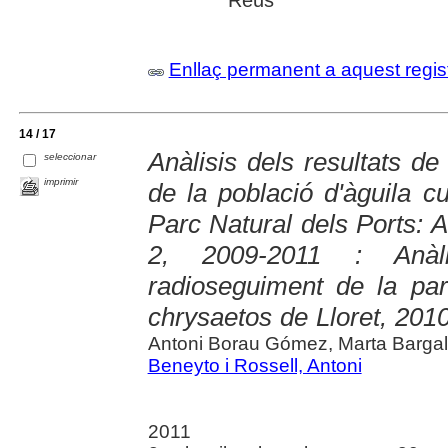
Reus
Enllaç permanent a aquest regis
14 / 17
Anàlisis dels resultats d
seleccionar
imprimir
de la població d'àguila c
Parc Natural dels Ports: 
2, 2009-2011 : Anàli
radioseguiment de la par
chrysaetos de Lloret, 201
Antoni Borau Gómez, Marta Bargal
Beneyto i Rossell, Antoni
2011