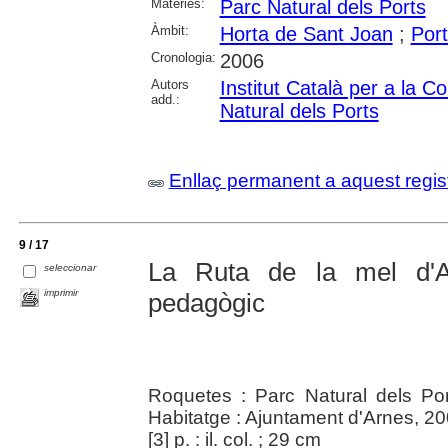
Matèries:
Parc Natural dels Ports
Àmbit:
Horta de Sant Joan
;
Port
Cronologia:
2006
Autors
Institut Català per a la C
add.:
Natural dels Ports
Enllaç permanent a aquest regis
9 / 17
La Ruta de la mel d'A
seleccionar
imprimir
pedagògic
Roquetes : Parc Natural dels Po
Habitatge : Ajuntament d'Arnes, 2
[3] p. : il. col. ; 29 cm