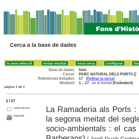
Cerca a la base de dades
Base de dades:
fons
Cercar:
PARC NATURAL DELS PORTS []
Referències trobades:
17
[
Refinar la cerca
]
Mostrant:
1 .. 17
en el format [
Estàndard
]
pàgina 1 de 1
1 / 17
La Ramaderia als Ports :
seleccionar
imprimir
la segona meitat del segl
socio-ambientals : el ca
Barberans)
/ Jordi Duch Cortinas