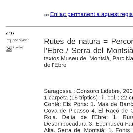
Enllaç permanent a aquest regis
2 / 17
Rutes de natura = Percor
seleccionar
imprimir
l'Ebre / Serra del Montsi
textos Museu del Montsià, Parc Nat
de l'Ebre
Saragossa : Consorci Lidebre, 20
1 carpeta (15 tríptics) : il. col. ; 22 
Conté: Els Ports: 1. Mas de Barr
Cova de Picasso 4. El Racó de Co
Roja. Delta de l'Ebre: 1. Ru
Desembocadura 3. Ecomuseu-Fanga
Alta. Serra del Montsià: 1. Font