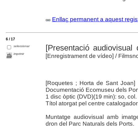
Enllaç permanent a aquest regis
6 / 17
[Presentació audiovisual 
seleccionar
imprimir
[Enregistrament de vídeo]
/ Films
[Roquetes ; Horta de Sant Joan] 
Documentació Ecomuseu dels Port
1 disc òptic (DVD)(19 min): so, col. 
Títol atorgat pel centre catalogador
Muntatge audiovisual amb imatge
dron del Parc Naturals dels Ports.