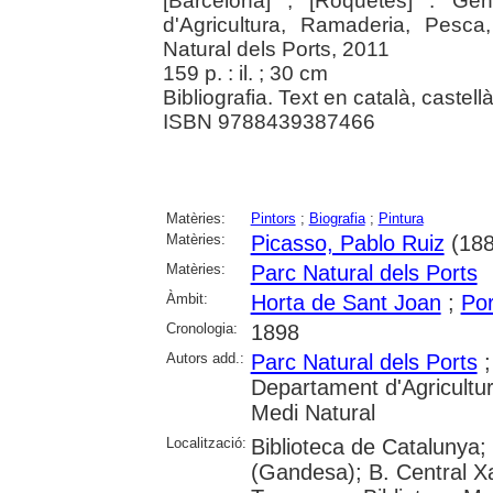
[Barcelona] ; [Roquetes] : Gen
d'Agricultura, Ramaderia, Pesca
Natural dels Ports, 2011
159 p. : il. ; 30 cm
Bibliografia. Text en català, castellà
ISBN 9788439387466
Matèries:
Pintors
;
Biografia
;
Pintura
Matèries:
Picasso, Pablo Ruiz
(188
Matèries:
Parc Natural dels Ports
Àmbit:
Horta de Sant Joan
;
Por
Cronologia:
1898
Autors add.:
Parc Natural dels Ports
Departament d'Agricultur
Medi Natural
Localització:
Biblioteca de Catalunya;
(Gandesa); B. Central X