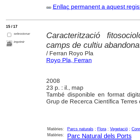
Enllaç permanent a aquest regis
15 / 17
Caracterització fitosoc
seleccionar
imprimir
camps de cultiu abandonat
/ Ferran Royo Pla
Royo Pla, Ferran
2008
23 p. : il., map
També disponible en format digita
Grup de Recerca Científica Terres 
Matèries:
Parcs naturals
;
Flora
;
Vegetació
;
Con
Matèries:
Parc Natural dels Ports