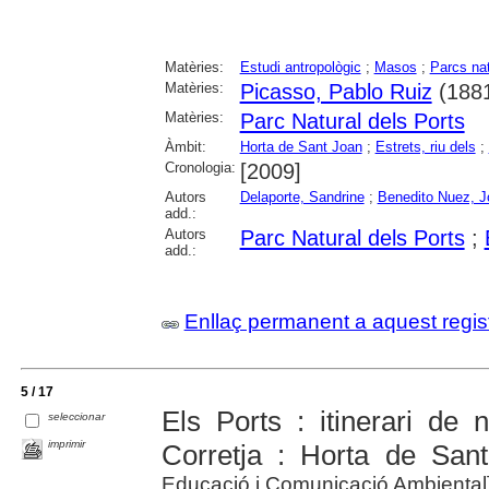
Matèries:
Estudi antropològic
;
Masos
;
Parcs nat
Matèries:
Picasso, Pablo Ruiz
(1881
Matèries:
Parc Natural dels Ports
Àmbit:
Horta de Sant Joan
;
Estrets, riu dels
;
Cronologia:
[2009]
Autors
Delaporte, Sandrine
;
Benedito Nuez, J
add.:
Autors
Parc Natural dels Ports
;
add.:
Enllaç permanent a aquest regis
5 / 17
Els Ports : itinerari de
seleccionar
imprimir
Corretja : Horta de San
Educació i Comunicació Ambiental