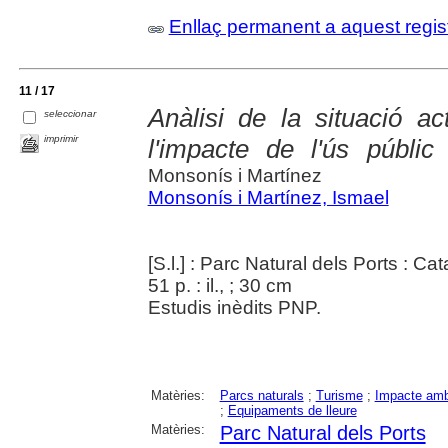
Enllaç permanent a aquest regis
11 / 17
Anàlisi de la situació ac
seleccionar
imprimir
l'impacte de l'ús públic
Monsonís i Martínez
Monsonís i Martínez, Ismael
[S.l.] : Parc Natural dels Ports : C
51 p. : il., ; 30 cm
Estudis inèdits PNP.
Matèries:
Parcs naturals
;
Turisme
;
Impacte amb
;
Equipaments de lleure
Matèries:
Parc Natural dels Ports