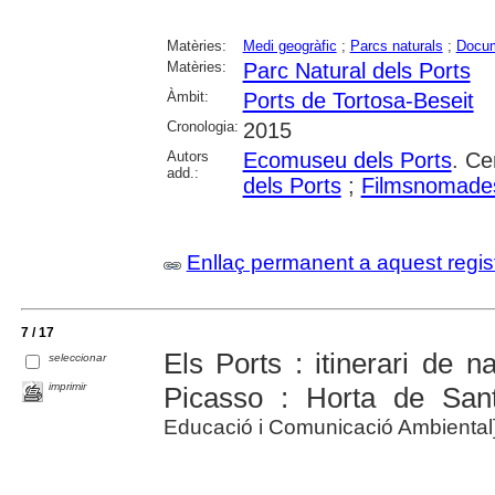
Matèries:
Medi geogràfic
;
Parcs naturals
;
Docum
Matèries:
Parc Natural dels Ports
Àmbit:
Ports de Tortosa-Beseit
Cronologia:
2015
Autors
Ecomuseu dels Ports
. Ce
add.:
dels Ports
;
Filmsnomade
Enllaç permanent a aquest regis
7 / 17
Els Ports : itinerari de 
seleccionar
imprimir
Picasso : Horta de San
Educació i Comunicació Ambiental