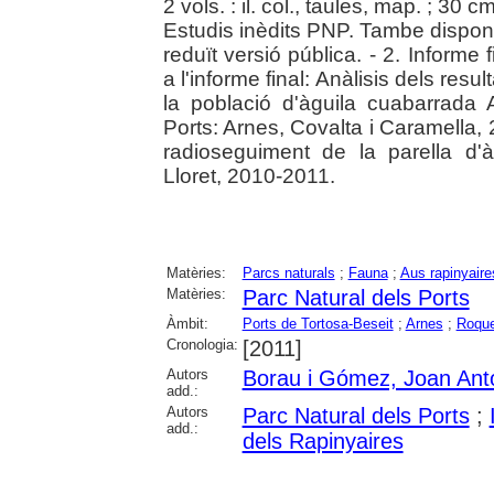
2 vols. : il. col., taules, map. ; 3
Estudis inèdits PNP. Tambe disponib
reduït versió pública. - 2. Informe 
a l'informe final: Anàlisis dels re
la població d'àguila cuabarrada 
Ports: Arnes, Covalta i Caramella, 2
radioseguiment de la parella d'
Lloret, 2010-2011.
Matèries:
Parcs naturals
;
Fauna
;
Aus rapinyaire
Matèries:
Parc Natural dels Ports
Àmbit:
Ports de Tortosa-Beseit
;
Arnes
;
Roque
Cronologia:
[2011]
Autors
Borau i Gómez, Joan Ant
add.:
Autors
Parc Natural dels Ports
;
add.:
dels Rapinyaires