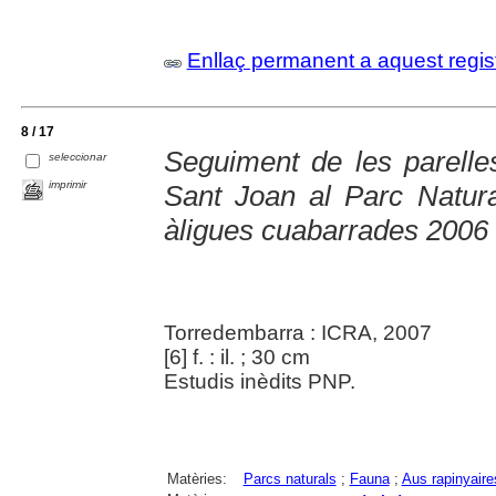
Enllaç permanent a aquest regis
8 / 17
Seguiment de les parelle
seleccionar
imprimir
Sant Joan al Parc Natura
àligues cuabarrades 2006
Torredembarra : ICRA, 2007
[6] f. : il. ; 30 cm
Estudis inèdits PNP.
Matèries:
Parcs naturals
;
Fauna
;
Aus rapinyaire