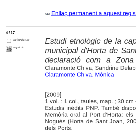
Enllaç permanent a aquest regis
4 / 17
Estudi etnològic de la cap
seleccionar
imprimir
municipal d'Horta de San
declaració com a Zona d
Claramonte Chiva, Sandrine Delap
Claramonte Chiva, Mónica
[2009]
1 vol. : il. col., taules, map. ; 30 c
Estudis inèdits PNP. També dispo
Memòria oral al Port d'Horta: els
Nogués (Horta de Sant Joan, 200
dels Ports.