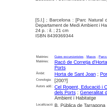
[S.l.] ; Barcelona : [Parc Natural
Departament de Medi Ambient i Hab
24 p. : il. ; 21 cm
ISBN 8439369344
Matèries:
Guies excursionistes
;
Masos
;
Parcs
Matèries:
Racó de Corretja d'Hort
Ports
Àmbit:
Horta de Sant Joan
;
Por
Cronologia:
[200?]
Autors add.:
Cel Rogent, Educació i 
dels Ports
;
Generalitat 
Ambient i Habitatge
Localització:
B. Pública de Tarragona