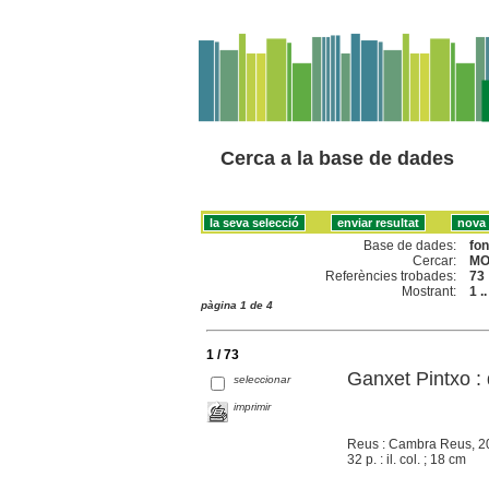
Cerca a la base de dades
Base de dades:
fo
Cercar:
MO
Referències trobades:
73
Mostrant:
1 .
pàgina 1 de 4
1 / 73
Ganxet Pintxo :
seleccionar
imprimir
Reus : Cambra Reus, 2
32 p. : il. col. ; 18 cm