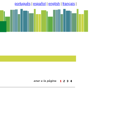
português
|
español
|
english
|
français
|
anar a la pàgina