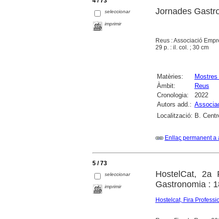
4 / 73
Jornades Gastro
seleccionar
imprimir
Reus : Associació Empre
29 p. : il. col. ; 30 cm
Matèries:
Mostres
Àmbit:
Reus
Cronologia:
2022
Autors add.:
Associac
Localització:
B. Centr
Enllaç permanent a 
5 / 73
HostelCat, 2a 
seleccionar
Gastronomia : 18
imprimir
Hostelcat, Fira Professi