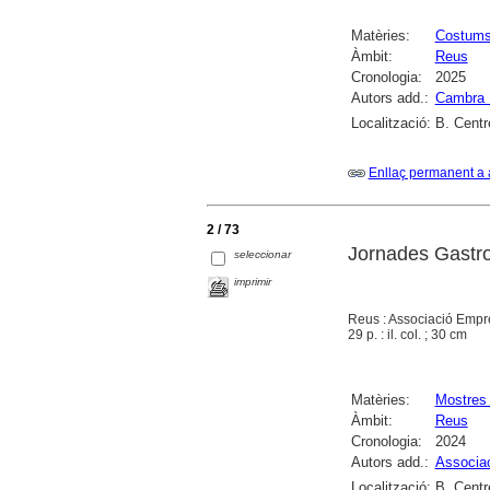
Matèries:
Costums 
Àmbit:
Reus
Cronologia:
2025
Autors add.:
Cambra 
Localització:
B. Centr
Enllaç permanent a 
2 / 73
Jornades Gastro
seleccionar
imprimir
Reus : Associació Empre
29 p. : il. col. ; 30 cm
Matèries:
Mostres
Àmbit:
Reus
Cronologia:
2024
Autors add.:
Associac
Localització:
B. Centr