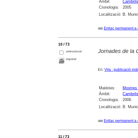
Àmbit:
Cambril
Cronologia:
2005
Localització:
B. Munic
Enllaç permanent a 
10 / 73
Jornades de la G
seleccionar
imprimir
En:
Vila : publicació i
Matèries:
Mostres
Àmbit:
Cambril
Cronologia:
2006
Localització:
B. Munic
Enllaç permanent a 
11 / 73