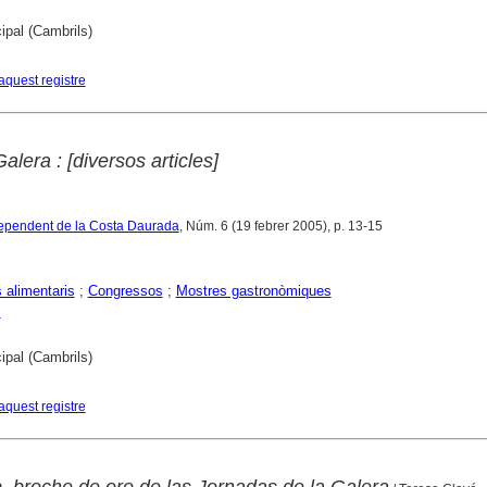
ipal (Cambrils)
aquest registre
alera : [diversos articles]
ndependent de la Costa Daurada
, Núm. 6 (19 febrer 2005), p. 13-15
alimentaris
;
Congressos
;
Mostres gastronòmiques
s
ipal (Cambrils)
aquest registre
, broche de oro de las Jornadas de la Galera