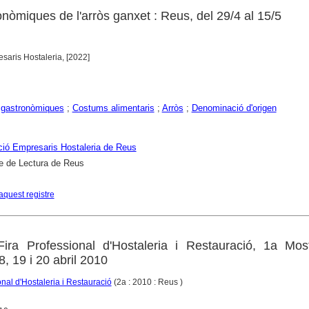
nòmiques de l'arròs ganxet : Reus, del 29/4 al 15/5
saris Hostaleria, [2022]
 gastronòmiques
;
Costums alimentaris
;
Arròs
;
Denominació d'origen
ió Empresaris Hostaleria de Reus
e de Lectura de Reus
aquest registre
Fira Professional d'Hostaleria i Restauració, 1a Mos
, 19 i 20 abril 2010
onal d'Hostaleria i Restauració
(2a : 2010 : Reus )