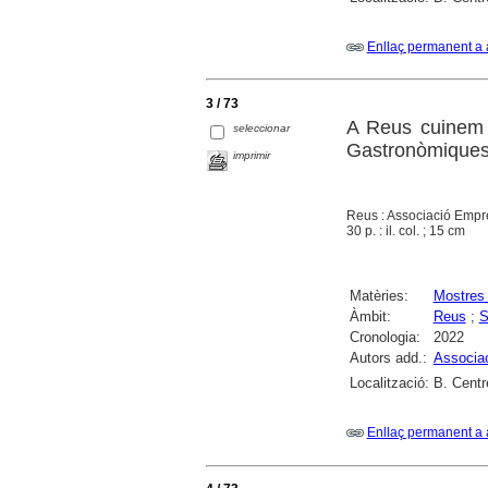
Enllaç permanent a 
3 / 73
A Reus cuinem 
seleccionar
Gastronòmique
imprimir
Reus : Associació Empre
30 p. : il. col. ; 15 cm
Matèries:
Mostres
Àmbit:
Reus
;
S
Cronologia:
2022
Autors add.:
Associac
Localització:
B. Centr
Enllaç permanent a 