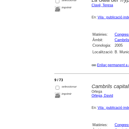
seleccionar
Clavé, Teresa
imprimir
En:
Vila : publicació i
Matèries:
Congres
Àmbit:
Cambril
Cronologia:
2005
Localització:
B. Munic
Enllaç permanent a 
9 / 73
Cambrils capita
seleccionar
Ortega
imprimir
Ortega, David
En:
Vila : publicació i
Matèries:
Congres