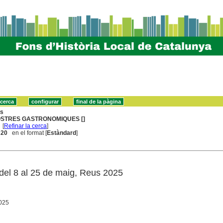
ns
STRES GASTRONOMIQUES []
[
Refinar la cerca
]
. 20
en el format [
Estàndard
]
 del 8 al 25 de maig, Reus 2025
025