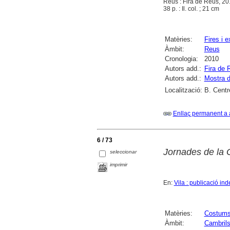
Reus : Fira de Reus, 2
38 p. : Il. col. ; 21 cm
Matèries:
Fires i 
Àmbit:
Reus
Cronologia:
2010
Autors add.:
Fira de 
Autors add.:
Mostra 
Localització:
B. Centr
Enllaç permanent a 
6 / 73
Jornades de la G
seleccionar
imprimir
En:
Vila : publicació i
Matèries:
Costums 
Àmbit:
Cambril