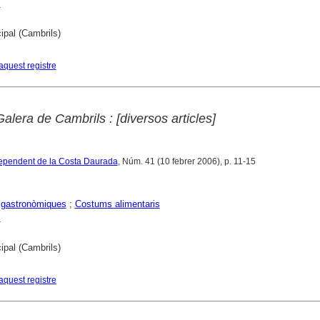
s
ipal (Cambrils)
aquest registre
alera de Cambrils : [diversos articles]
ndependent de la Costa Daurada
, Núm. 41 (10 febrer 2006), p. 11-15
 gastronòmiques
;
Costums alimentaris
s
ipal (Cambrils)
aquest registre