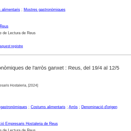
alimentaris
;
Mostres gastronòmiques
Reus
e de Lectura de Reus
aquest registre
nòmiques de l'arròs ganxet : Reus, del 19/4 al 12/5
saris Hostaleria, [2024]
 gastronòmiques
;
Costums alimentaris
;
Arròs
;
Denominació d'origen
ió Empresaris Hostaleria de Reus
e de Lectura de Reus