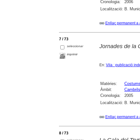
Cronologia:
2006
Localització:
B. Munic
Enllaç permanent a 
7 / 73
Jornades de la G
seleccionar
imprimir
En:
Vila : publicació i
Matèries:
Costums 
Àmbit:
Cambril
Cronologia:
2005
Localització:
B. Munic
Enllaç permanent a 
8 / 73
La Gala del Tryp