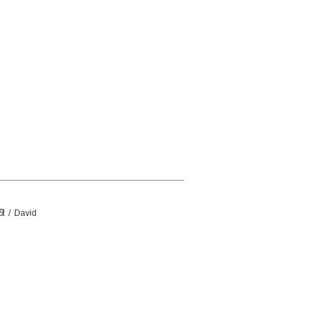
a
/ David