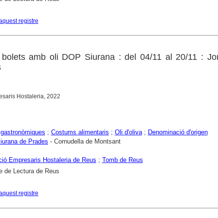
aquest registre
bolets amb oli DOP Siurana : del 04/11 al 20/11 : Jo
s
saris Hostaleria, 2022
 gastronòmiques
;
Costums alimentaris
;
Oli d'oliva
;
Denominació d'origen
iurana de Prades
- Cornudella de Montsant
ió Empresaris Hostaleria de Reus
;
Tomb de Reus
e de Lectura de Reus
aquest registre