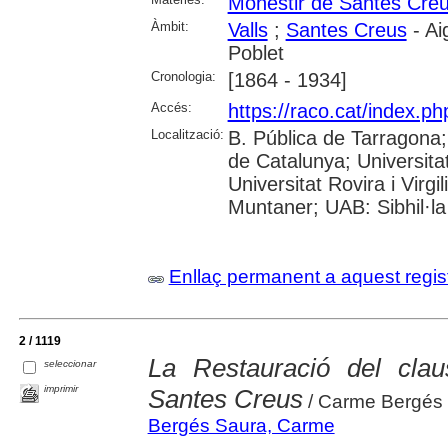
Monestir de Santes Cre
Àmbit:
Valls
;
Santes Creus
- Ai
Poblet
Cronologia:
[1864 - 1934]
Accés:
https://raco.cat/index.p
Localització:
B. Pública de Tarragona
de Catalunya; Universita
Universitat Rovira i Virgi
Muntaner; UAB: Sibhil·la
Enllaç permanent a aquest regis
2 / 1119
La Restauració del clau
seleccionar
imprimir
Santes Creus
/ Carme Bergés
Bergés Saura, Carme