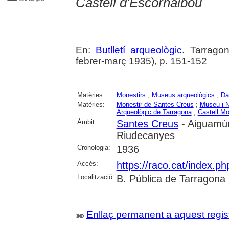
Castell d'Escornalbou
En:
Butlletí arqueològic
. Tarragon
febrer-març 1935), p. 151-152
Matèries:
Monestirs
;
Museus arqueològics
;
Da
Matèries:
Monestir de Santes Creus
;
Museu i N
Arqueològic de Tarragona
;
Castell Mo
Àmbit:
Santes Creus
- Aiguamúr
Riudecanyes
Cronologia:
1936
Accés:
https://raco.cat/index.ph
Localització:
B. Pública de Tarragona
Enllaç permanent a aquest regis