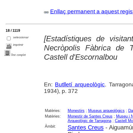
Enllaç permanent a aquest regis
18 / 1119
[Estadístiques de visita
seleccionar
imprimir
Necròpolis Fàbrica de 
Castell d'Escornalbou
Text complet
En:
Butlletí arqueològic
. Tarragon
1934), p. 372
Matèries:
Monestirs
;
Museus arqueològics
;
Da
Matèries:
Monestir de Santes Creus
;
Museu i N
Arqueològic de Tarragona
;
Castell Mo
Àmbit:
Santes Creus
- Aiguamúr