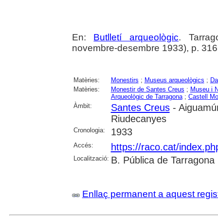
En:
Butlletí arqueològic
. Tarrag
novembre-desembre 1933), p. 316
Matèries:
Monestirs
;
Museus arqueològics
;
Da
Matèries:
Monestir de Santes Creus
;
Museu i N
Arqueològic de Tarragona
;
Castell Mo
Àmbit:
Santes Creus
- Aiguamúr
Riudecanyes
Cronologia:
1933
Accés:
https://raco.cat/index.ph
Localització:
B. Pública de Tarragona
Enllaç permanent a aquest regis