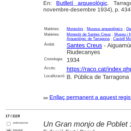
En:
Butlletí arqueològic
. Tarrag
novembre-desembre 1934), p. 434
Matèries:
Monestirs
;
Museus arqueològics
;
Da
Matèries:
Monestir de Santes Creus
;
Museu i N
Arqueològic de Tarragona
;
Castell Mo
Àmbit:
Santes Creus
- Aiguamúr
Riudecanyes
Cronologia:
1934
Accés:
https://raco.cat/index.ph
Localització:
B. Pública de Tarragona
Enllaç permanent a aquest regis
17 / 1119
Un Gran monjo de Poblet :
seleccionar
imprimir