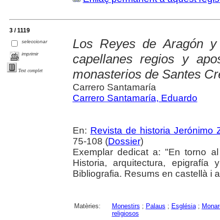
3 / 1119
Los Reyes de Aragón y 
seleccionar
imprimir
capellanes regios y apo
monasterios de Santes Cr
Text complet
Carrero Santamaría
Carrero Santamaría, Eduardo
En:
Revista de historia Jerónimo Z
75-108 (
Dossier
)
Exemplar dedicat a: "En torno al
Historia, arquitectura, epigraf
Bibliografia. Resums en castellà i 
Matèries:
Monestirs
;
Palaus
;
Església
;
Monar
religiosos