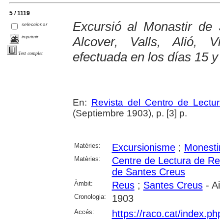
5 / 1119
Excursió al Monastir de
seleccionar
imprimir
Alcover, Valls, Alió, 
efectuada en los días 15 y
Text complet
En:
Revista del Centro de Lectu
(Septiembre 1903), p. [3] p.
Matèries:
Excursionisme
;
Monesti
Matèries:
Centre de Lectura de R
de Santes Creus
Àmbit:
Reus
;
Santes Creus
- A
Cronologia:
1903
Accés:
https://raco.cat/index.p