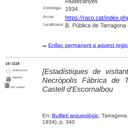
Riudecanyes
Cronologia:
1934
Accés:
https://raco.cat/index.ph
Localització:
B. Pública de Tarragona
Enllaç permanent a aquest regis
19 / 1119
[Estadístiques de visita
seleccionar
imprimir
Necròpolis Fàbrica de 
Castell d'Escornalbou
Text complet
En:
Butlletí arqueològic
. Tarragona
1934), p. 340