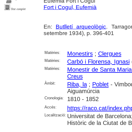
Eufemià Fort i Cogul
Fort i Cogul, Eufemià
Text complet
En:
Butlletí arqueològic
. Tarrago
setembre 1934), p. 396-401
Matèries:
Monestirs
;
Clergues
Matèries:
Carbó i Florensa, Ignasi
Matèries:
Monestir de Santa Maria
Creus
Àmbit:
Riba, la
;
Poblet
- Vimbod
Aiguamúrcia
Cronologia:
1810 - 1852
Accés:
https://raco.cat/index.ph
Localització:
Universitat de Barcelona; 
Històric de la Ciutat de