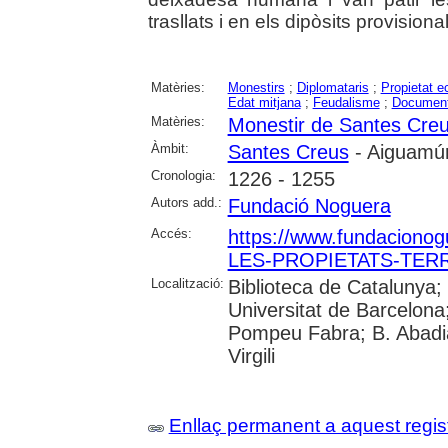
trasllats i en els dipòsits provision
Matèries:
Monestirs
;
Diplomataris
;
Propietat e
Edat mitjana
;
Feudalisme
;
Documenta
Matèries:
Monestir de Santes Cre
Àmbit:
Santes Creus
- Aiguamúr
Cronologia:
1226 - 1255
Autors add.:
Fundació Noguera
Accés:
https://www.fundacionog
LES-PROPIETATS-TERR
Localització:
Biblioteca de Catalunya;
Universitat de Barcelona;
Pompeu Fabra; B. Abadia 
Virgili
Enllaç permanent a aquest regis