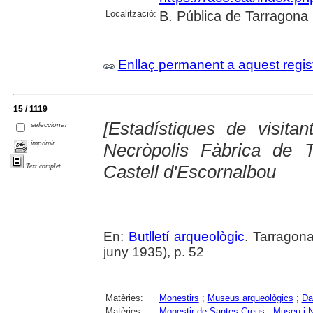
Localització:
B. Pública de Tarragona
Enllaç permanent a aquest regis
15 / 1119
[Estadístiques de visita
seleccionar
imprimir
Necròpolis Fàbrica de 
Castell d'Escornalbou
Text complet
En:
Butlletí arqueològic
. Tarragona
juny 1935), p. 52
Matèries:
Monestirs
;
Museus arqueològics
;
Da
Matèries:
Monestir de Santes Creus
;
Museu i N