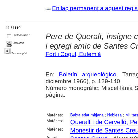
Enllaç permanent a aquest regis
11 / 1119
Pere de Queralt, insigne 
seleccionar
imprimir
i egregi amic de Santes C
Fort i Cogul, Eufemià
Text complet
En:
Boletín arqueológico
. Tarr
diciembre 1966), p. 129-140
Número monogràfic: Miscel·lània 
pàgina.
Matèries:
Baixa edat mitjana
;
Noblesa
;
Militar
Matèries:
Queralt i de Cervelló, Pe
Matèries:
Monestir de Santes Cre
Àmbit: