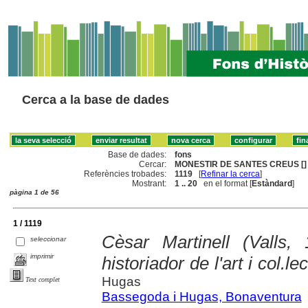
Cerca a la base de dades
Base de dades:
fons
Cercar:
MONESTIR DE SANTES CREUS []
Referències trobades:
1119
[
Refinar la cerca
]
Mostrant:
1 .. 20
en el format [
Estàndard
]
pàgina 1 de 56
1 / 1119
Cèsar Martinell (Valls,
seleccionar
imprimir
historiador de l'art i col.le
Hugas
Text complet
Bassegoda i Hugas, Bonaventura