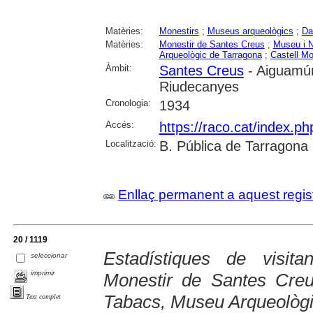
Matèries:
Monestirs
;
Museus arqueològics
;
Da
Matèries:
Monestir de Santes Creus
;
Museu i N
Arqueològic de Tarragona
;
Castell Mo
Àmbit:
Santes Creus
- Aiguamúr
Riudecanyes
Cronologia:
1934
Accés:
https://raco.cat/index.ph
Localització:
B. Pública de Tarragona
Enllaç permanent a aquest regis
20 / 1119
Estadístiques de visit
seleccionar
imprimir
Monestir de Santes Cre
Tabacs, Museu Arqueològic
Text complet