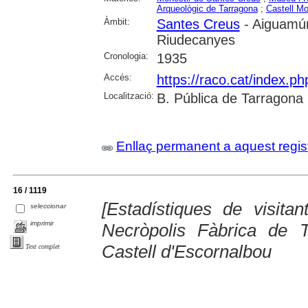
Arqueològic de Tarragona
;
Castell Mo
Àmbit:
Santes Creus
- Aiguamúr
Riudecanyes
Cronologia:
1935
Accés:
https://raco.cat/index.ph
Localització:
B. Pública de Tarragona
Enllaç permanent a aquest regis
16 / 1119
[Estadístiques de visita
seleccionar
imprimir
Necròpolis Fàbrica de 
Castell d'Escornalbou
Text complet