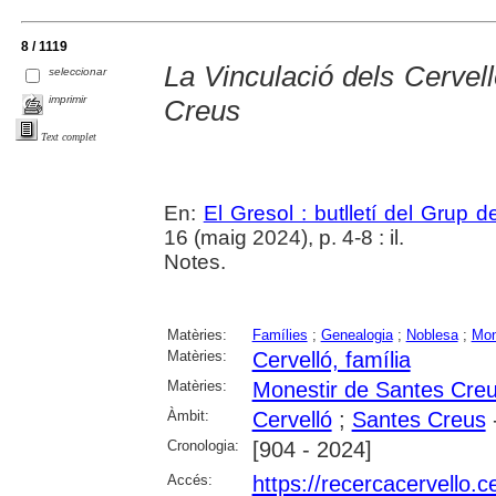
8 / 1119
La Vinculació dels Cervel
seleccionar
imprimir
Creus
Text complet
En:
El Gresol : butlletí del Grup 
16 (maig 2024), p. 4-8 : il.
Notes.
Matèries:
Famílies
;
Genealogia
;
Noblesa
;
Mon
Matèries:
Cervelló, família
Matèries:
Monestir de Santes Cre
Àmbit:
Cervelló
;
Santes Creus
Cronologia:
[904 - 2024]
Accés:
https://recercacervello.