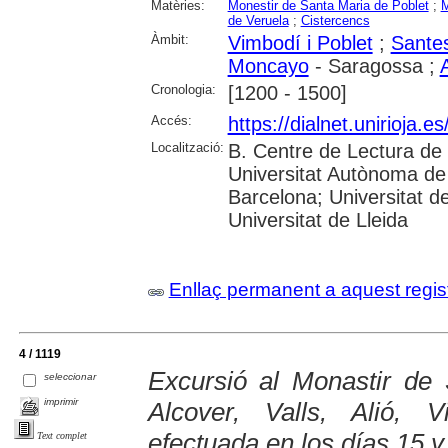
Matèries:
Monestir de Santa Maria de Poblet
;
M
de Veruela
;
Cistercencs
Àmbit:
Vimbodí i Poblet
;
Sante
Moncayo
- Saragossa ;
Cronologia:
[1200 - 1500]
Accés:
https://dialnet.unirioja.
Localització:
B. Centre de Lectura de 
Universitat Autònoma de 
Barcelona; Universitat d
Universitat de Lleida
Enllaç permanent a aquest regis
4 / 1119
Excursió al Monastir de
seleccionar
imprimir
Alcover, Valls, Alió, 
efectuada en los días 15 y
Text complet