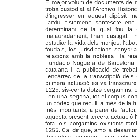
El major volum de documents del m
troba custodiat al l'Archivo Hist
d'ingressar en aquest dipòsit m
l'arxiu cistercenc santescreuenc
determinant de la qual fou la 
malauradament, l'han castigat i
estudiar la vida dels monjos, l'abast
feudals, les jurisdiccions senyori
relacions amb la noblesa i la re
Fundació Noguera de Barcelona, d
catalana i la publicació de trebal
l'encàrrec de la transcripció de
primera actuació es va transcriure
1225, sis-cents dotze pergamins, c
i en una segona, tot el corpus c
un còdex que recull, a més de la 
més importants, a parer de l'auto
aquesta present tercera actuació l'
feta, els pergamins existents ta
1255. Cal dir que, amb la desamort
deixadesa humana i van patir le