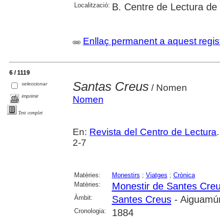
Localització:
B. Centre de Lectura de
Enllaç permanent a aquest regis
6 / 1119
Santas Creus
seleccionar
/ Nomen
imprimir
Nomen
Text complet
En:
Revista del Centro de Lectura
2-7
Matèries:
Monestirs
;
Viatges
;
Crònica
Matèries:
Monestir de Santes Cre
Àmbit:
Santes Creus
- Aiguamúr
Cronologia:
1884