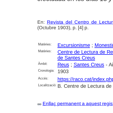
En:
Revista del Centro de Lectu
(Octubre 1903), p. [4] p.
Matèries:
Excursionisme
;
Monesti
Matèries:
Centre de Lectura de R
de Santes Creus
Àmbit:
Reus
;
Santes Creus
- A
Cronologia:
1903
Accés:
https://raco.cat/index.p
Localització:
B. Centre de Lectura de
Enllaç permanent a aquest regis