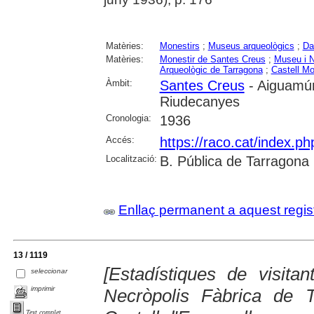
Matèries:
Monestirs
;
Museus arqueològics
;
Da
Matèries:
Monestir de Santes Creus
;
Museu i N
Arqueològic de Tarragona
;
Castell Mo
Àmbit:
Santes Creus
- Aiguamúr
Riudecanyes
Cronologia:
1936
Accés:
https://raco.cat/index.ph
Localització:
B. Pública de Tarragona
Enllaç permanent a aquest regis
13 / 1119
[Estadístiques de visita
seleccionar
imprimir
Necròpolis Fàbrica de 
Text complet