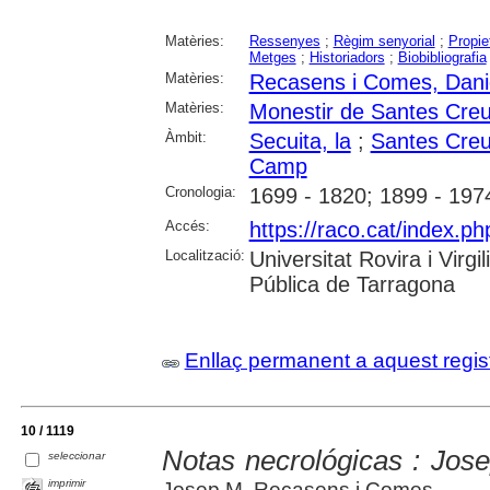
Matèries:
Ressenyes
;
Règim senyorial
;
Propie
Metges
;
Historiadors
;
Biobibliografia
Matèries:
Recasens i Comes, Dani
Matèries:
Monestir de Santes Cre
Àmbit:
Secuita, la
;
Santes Cre
Camp
Cronologia:
1699 - 1820; 1899 - 197
Accés:
https://raco.cat/index.ph
Localització:
Universitat Rovira i Virg
Pública de Tarragona
Enllaç permanent a aquest regis
10 / 1119
Notas necrológicas : Jose
seleccionar
imprimir
Josep M. Recasens i Comes