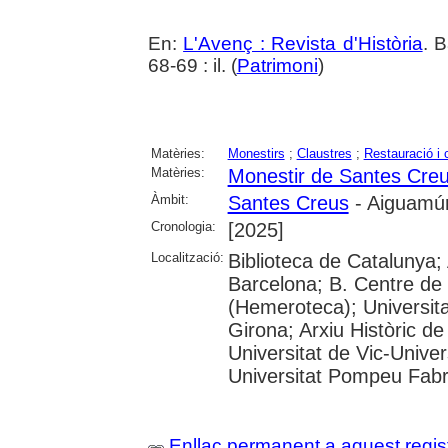
En:
L'Avenç : Revista d'Història
. 
68-69 : il. (
Patrimoni
)
Matèries:
Monestirs
;
Claustres
;
Restauració i 
Matèries:
Monestir de Santes Cre
Àmbit:
Santes Creus
- Aiguamúr
Cronologia:
[2025]
Localització:
Biblioteca de Catalunya; 
Barcelona; B. Centre de
(Hemeroteca); Universita
Girona; Arxiu Històric de
Universitat de Vic-Univer
Universitat Pompeu Fabra;
Enllaç permanent a aquest regis