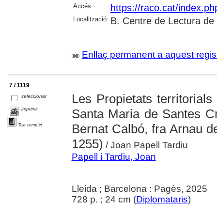
Accés:
https://raco.cat/index.p
Localització:
B. Centre de Lectura de
Enllaç permanent a aquest regis
7 / 1119
Les Propietats territorial
seleccionar
imprimir
Santa Maria de Santes Cr
Bernat Calbó, fra Arnau de
Text complet
1255)
/ Joan Papell Tardiu
Papell i Tardiu, Joan
Lleida ; Barcelona : Pagès, 2025
728 p. ; 24 cm (
Diplomataris
)