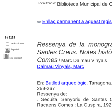
Localització:
Biblioteca Municipal de 
Enllaç permanent a aquest regis
9 / 1119
Ressenya de la monograf
seleccionar
imprimir
Santes Creus. Notes histò
Comes
Text complet
/ Marc Dalmau Vinyals
Dalmau Vinyals, Marc
En:
Butlletí arqueològic
. Tarragona
259-267
Ressenya de:
. Secuita, Senyoriu de Santes C
Racaens Comes : La Guspira, 192