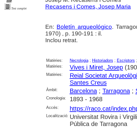
Recasens i Comes, Josep Maria
Text complet
En:
Boletín arqueológico
. Tarrag
1970) , p. 190-191 : il.
Inclou retrat.
Matèries:
Necrologia
;
Historiadors
;
Escriptors
Matèries:
Vives i Miret, Josep
(190
Matèries:
Reial Societat Arqueolò
Santes Creus
Àmbit:
Barcelona
;
Tarragona
;
Cronologia:
1893 - 1968
Accés:
https://raco.cat/index.ph
Localització:
Universitat Rovira i Virg
Pública de Tarragona