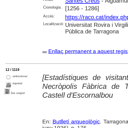
Santes Creus
- Aiguamúr
Cronologia:
[1256 - 1286]
Accés:
https://raco.cat/index.ph
Localització:
Universitat Rovira i Virg
Pública de Tarragona
Enllaç permanent a aquest regis
12 / 1119
[Estadístiques de visita
seleccionar
imprimir
Necròpolis Fàbrica de 
Castell d'Escornalbou
Text complet
En:
Butlletí arqueològic
. Tarragona
juny 1936), p. 176