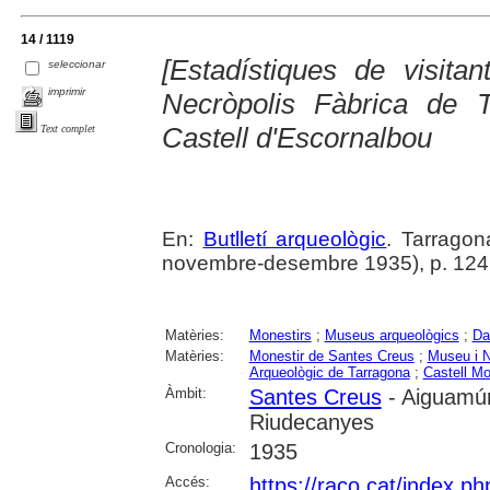
14 / 1119
[Estadístiques de visita
seleccionar
imprimir
Necròpolis Fàbrica de 
Castell d'Escornalbou
Text complet
En:
Butlletí arqueològic
. Tarragon
novembre-desembre 1935), p. 124
Matèries:
Monestirs
;
Museus arqueològics
;
Da
Matèries:
Monestir de Santes Creus
;
Museu i N
Arqueològic de Tarragona
;
Castell Mo
Àmbit:
Santes Creus
- Aiguamúr
Riudecanyes
Cronologia:
1935
Accés:
https://raco.cat/index.ph