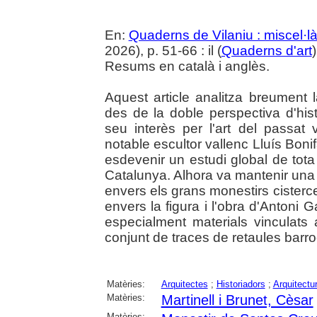
En:
Quaderns de Vilaniu : miscel·là
2026), p. 51-66 : il (
Quaderns d'art
Resums en català i anglès.
Aquest article analitza breument la
des de la doble perspectiva d'histo
seu interès per l'art del passat 
notable escultor vallenc Lluís Boni
esdevenir un estudi global de tota 
Catalunya. Alhora va mantenir una 
envers els grans monestirs cisterc
envers la figura i l'obra d'Antoni 
especialment materials vinculats
conjunt de traces de retaules bar
Matèries:
Arquitectes
;
Historiadors
;
Arquitectu
Matèries:
Martinell i Brunet, Cèsar
Matèries: