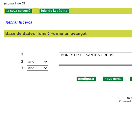
pàgina 1 de 56
Refinar la cerca
Base de dades
fons : Formulari avançat
Cercar:
1
2
3
Sea
Powered