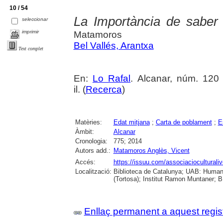
10 / 54
La Importància de saber
seleccionar
imprimir
Matamoros
Bel Vallés, Arantxa
Text complet
En:
Lo Rafal
. Alcanar, núm. 120 
il. (
Recerca
)
Matèries:
Edat mitjana
;
Carta de poblament
;
E
Àmbit:
Alcanar
Cronologia:
775; 2014
Autors add.:
Matamoros Anglès, Vicent
Accés:
https://issuu.com/associacioculturaliv
Localització:
Biblioteca de Catalunya; UAB: Humani
(Tortosa); Institut Ramon Muntaner; B.
Enllaç permanent a aquest regis