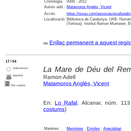
Cronologia:
0000 - 2012
Autors add.:
Matamoros Anglès, Vicent
Accés:
https://issuu.com/associacioculturaliv
Localització:
Biblioteca de Catalunya; UAB: Humani
(Tortosa); Institut Ramon Muntaner; B.
Enllaç permanent a aquest regis
17 / 54
La Mare de Déu del Reme
seleccionar
imprimir
Ramon Adell
Matamoros Anglès, Vicent
Text complet
En:
Lo Rafal
. Alcanar, núm. 113 
costums
)
Matèries:
Memòries
;
Ermites
;
Anecdotari