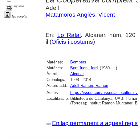
imprimir
Adell
Matamoros Anglès, Vicent
Text complet
En:
Lo Rafal
. Alcanar, núm. 120 
il (
Oficis i costums
)
Matèries:
Bombers
Matèries:
Bort Juan, Jordi
(1980-....)
Àmbit:
Alcanar
Cronologia:
1998 - 2014
Autors add.:
Adell Ramon, Ramon
Accés:
https://issuu.com/associacioculturaliv
Localització:
Biblioteca de Catalunya; UAB: Humani
(Tortosa); Institut Ramon Muntaner; B.
Enllaç permanent a aquest regis