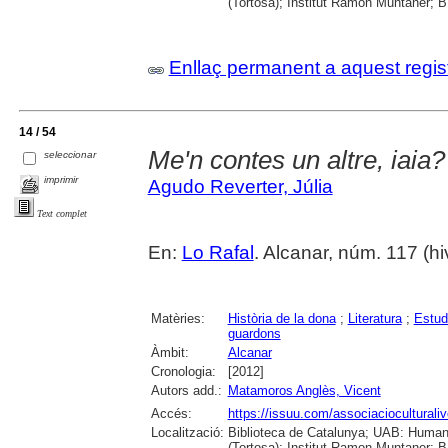
(Tortosa); Institut Ramon Muntaner; B.
Enllaç permanent a aquest regis
14 / 54
Me'n contes un altre, iaia?
seleccionar
imprimir
Agudo Reverter, Júlia
Text complet
En:
Lo Rafal
. Alcanar, núm. 117 (hiv
Matèries:
Història de la dona
;
Literatura
;
Estud
guardons
Àmbit:
Alcanar
Cronologia:
[2012]
Autors add.:
Matamoros Anglès, Vicent
Accés:
https://issuu.com/associacioculturaliv
Localització:
Biblioteca de Catalunya; UAB: Humani
(Tortosa); Institut Ramon Muntaner; B.