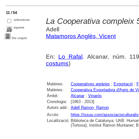
11 / 54
La Cooperativa compleix 
seleccionar
imprimir
Adell
Matamoros Anglès, Vicent
Text complet
En:
Lo Rafal
. Alcanar, núm. 119
costums
)
Matèries:
Cooperatives agràries
;
Exportació
;
F
Matèries:
Cooperativa Exportadora d'Agris de V
Àmbit:
Alcanar
;
Vinarós
Cronologia:
[1963 - 2013]
Autors add.:
Adell Ramon, Ramon
Accés:
https://issuu.com/associacioculturaliv
Localització:
Biblioteca de Catalunya; UAB: Humani
(Tortosa); Institut Ramon Muntaner; B.