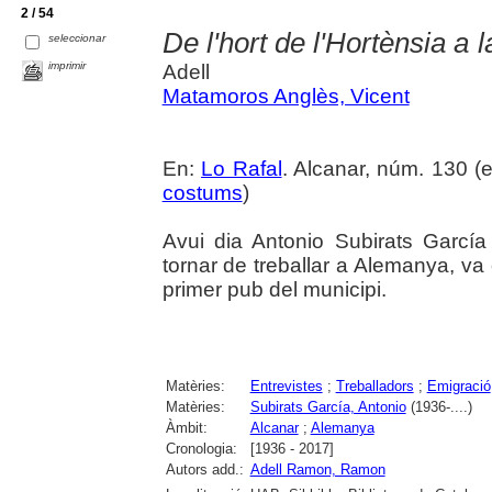
2 / 54
De l'hort de l'Hortènsia a 
seleccionar
imprimir
Adell
Matamoros Anglès, Vicent
En:
Lo Rafal
. Alcanar, núm. 130 (es
costums
)
Avui dia Antonio Subirats Garcí
tornar de treballar a Alemanya, va o
primer pub del municipi.
Matèries:
Entrevistes
;
Treballadors
;
Emigració
Matèries:
Subirats García, Antonio
(1936-....)
Àmbit:
Alcanar
;
Alemanya
Cronologia:
[1936 - 2017]
Autors add.:
Adell Ramon, Ramon