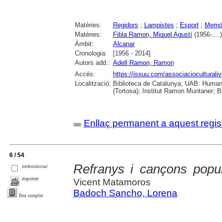
Matèries:
Regidors
;
Lampistes
;
Esport
;
Memò
Matèries:
Fibla Ramon, Miquel Agustí
(1956-....)
Àmbit:
Alcanar
Cronologia:
[1956 - 2014]
Autors add.:
Adell Ramon, Ramon
Accés:
https://issuu.com/associacioculturaliv
Localització:
Biblioteca de Catalunya; UAB: Humani
(Tortosa); Institut Ramon Muntaner; B.
Enllaç permanent a aquest regis
6 / 54
Refranys i cançons popul
seleccionar
imprimir
Vicent Matamoros
Badoch Sancho, Lorena
Text complet