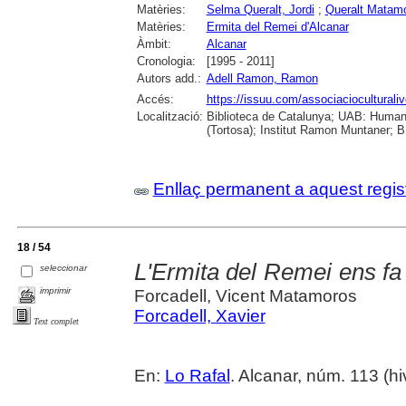
Matèries:
Selma Queralt, Jordi
;
Queralt Matamo
Matèries:
Ermita del Remei d'Alcanar
Àmbit:
Alcanar
Cronologia:
[1995 - 2011]
Autors add.:
Adell Ramon, Ramon
Accés:
https://issuu.com/associacioculturaliv
Localització:
Biblioteca de Catalunya; UAB: Humani
(Tortosa); Institut Ramon Muntaner; B.
Enllaç permanent a aquest regis
18 / 54
L'Ermita del Remei ens fa s
seleccionar
imprimir
Forcadell, Vicent Matamoros
Forcadell, Xavier
Text complet
En:
Lo Rafal
. Alcanar, núm. 113 (hiv