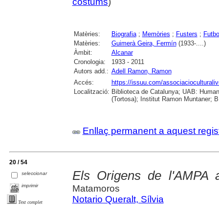
costums
)
Matèries:
Biografia
;
Memòries
;
Fusters
;
Futbo
Matèries:
Guimerà Geira, Fermín
(1933-....)
Àmbit:
Alcanar
Cronologia:
1933 - 2011
Autors add.:
Adell Ramon, Ramon
Accés:
https://issuu.com/associacioculturaliv
Localització:
Biblioteca de Catalunya; UAB: Humani
(Tortosa); Institut Ramon Muntaner; B.
Enllaç permanent a aquest regis
20 / 54
Els Origens de l'AMPA 
seleccionar
imprimir
Matamoros
Notario Queralt, Sílvia
Text complet