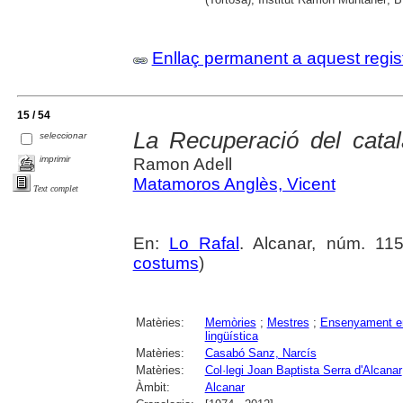
Enllaç permanent a aquest regis
15 / 54
La Recuperació del catal
seleccionar
imprimir
Ramon Adell
Matamoros Anglès, Vicent
Text complet
En:
Lo Rafal
. Alcanar, núm. 115
costums
)
Matèries:
Memòries
;
Mestres
;
Ensenyament en
lingüística
Matèries:
Casabó Sanz, Narcís
Matèries:
Col·legi Joan Baptista Serra d'Alcanar
Àmbit:
Alcanar