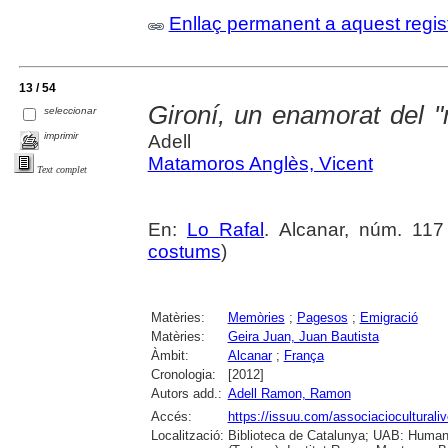
Enllaç permanent a aquest regis
13 / 54
Gironí, un enamorat del 
seleccionar
imprimir
Adell
Matamoros Anglès, Vicent
Text complet
En:
Lo Rafal
. Alcanar, núm. 117 
costums
)
Matèries:
Memòries
;
Pagesos
;
Emigració
Matèries:
Geira Juan, Juan Bautista
Àmbit:
Alcanar
;
França
Cronologia:
[2012]
Autors add.:
Adell Ramon, Ramon
Accés:
https://issuu.com/associacioculturaliv
Localització:
Biblioteca de Catalunya; UAB: Humani