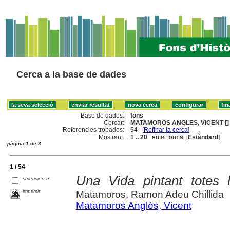
Cerca a la base de dades
Base de dades:
fons
Cercar:
MATAMOROS ANGLES, VICENT []
Referències trobades:
54
[
Refinar la cerca
]
Mostrant:
1 .. 20
en el format [
Estàndard
]
pàgina 1 de 3
1 / 54
Una Vida pintant totes 
seleccionar
imprimir
Matamoros, Ramon Adeu Chillida
Matamoros Anglès, Vicent