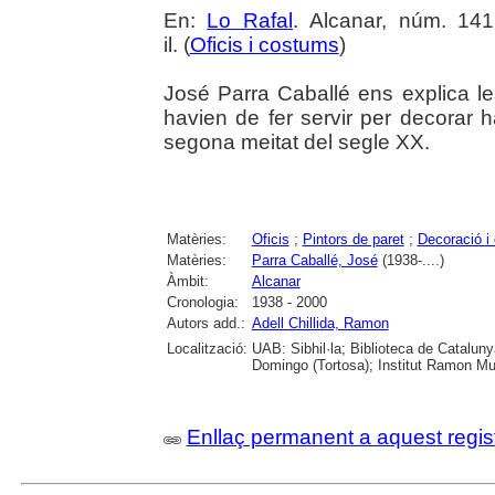
En:
Lo Rafal
. Alcanar, núm. 141
il. (
Oficis i costums
)
José Parra Caballé ens explica le
havien de fer servir per decorar h
segona meitat del segle XX.
Matèries:
Oficis
;
Pintors de paret
;
Decoració i
Matèries:
Parra Caballé, José
(1938-....)
Àmbit:
Alcanar
Cronologia:
1938 - 2000
Autors add.:
Adell Chillida, Ramon
Localització:
UAB: Sibhil·la; Biblioteca de Catalun
Domingo (Tortosa); Institut Ramon Mun
Enllaç permanent a aquest regis