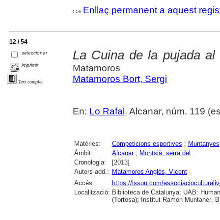
Enllaç permanent a aquest regis
12 / 54
La Cuina de la pujada al
seleccionar
imprimir
Matamoros
Matamoros Bort, Sergi
Text complet
En:
Lo Rafal
. Alcanar, núm. 119 (est
Matèries:
Competicions esportives
;
Muntanyes
Àmbit:
Alcanar
;
Montsià, serra del
Cronologia:
[2013]
Autors add.:
Matamoros Anglès, Vicent
Accés:
https://issuu.com/associacioculturaliv
Localització:
Biblioteca de Catalunya; UAB: Humani
(Tortosa); Institut Ramon Muntaner; B.