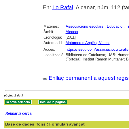
En:
Lo Rafal
. Alcanar, núm. 112 (tar
Matèries:
Associacions escolars
;
Educació
;
T
Àmbit:
Alcanar
Cronologia:
[2011]
Autors add.:
Matamoros Anglès, Vicent
Accés:
https://issuu.com/associacioculturaliv
Localització:
Biblioteca de Catalunya; UAB: Humani
(Tortosa); Institut Ramon Muntaner; B.
Enllaç permanent a aquest regis
pàgina 1 de 3
Refinar la cerca
Base de dades
fons : Formulari avançat