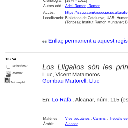
Cronologia:
[1974 - 2012]
Autors add.:
Adell Ramon, Ramon
Accés:
https://issuu.com/associacioculturaliv
Localització:
Biblioteca de Catalunya; UAB: Humani
(Tortosa); Institut Ramon Muntaner; B.
Enllaç permanent a aquest regis
16 / 54
Los Lligallos són les pr
seleccionar
imprimir
Lluc, Vicent Matamoros
Gombau Martorell, Lluc
Text complet
En:
Lo Rafal
. Alcanar, núm. 115 (est
Matèries:
Vies pecuàries
;
Camins
;
Treballs es
Àmbit:
Alcanar