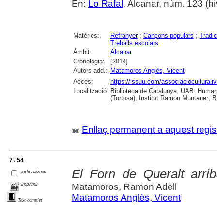
En:
Lo Rafal
. Alcanar, núm. 123 (hiv
Matèries:
Refranyer
;
Cançons populars
;
Tradic
Treballs escolars
Àmbit:
Alcanar
Cronologia:
[2014]
Autors add.:
Matamoros Anglès, Vicent
Accés:
https://issuu.com/associacioculturaliv
Localització:
Biblioteca de Catalunya; UAB: Humani
(Tortosa); Institut Ramon Muntaner; B.
Enllaç permanent a aquest regis
7 / 54
El Forn de Queralt arri
seleccionar
imprimir
Matamoros, Ramon Adell
Matamoros Anglès, Vicent
Text complet