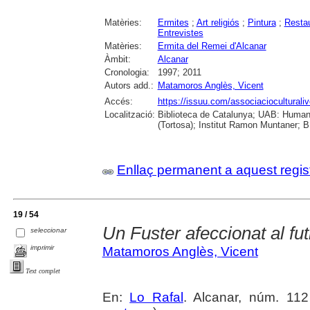
Matèries:
Ermites
;
Art religiós
;
Pintura
;
Restau
Entrevistes
Matèries:
Ermita del Remei d'Alcanar
Àmbit:
Alcanar
Cronologia:
1997; 2011
Autors add.:
Matamoros Anglès, Vicent
Accés:
https://issuu.com/associacioculturaliv
Localització:
Biblioteca de Catalunya; UAB: Humani
(Tortosa); Institut Ramon Muntaner; B.
Enllaç permanent a aquest regis
19 / 54
Un Fuster afeccionat al fut
seleccionar
imprimir
Matamoros Anglès, Vicent
Text complet
En:
Lo Rafal
. Alcanar, núm. 112 