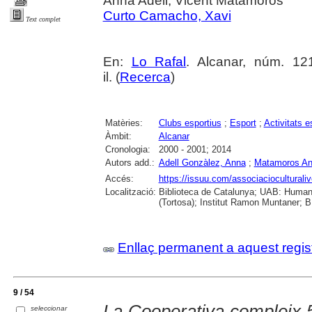
Anna Adell, Vicent Matamoros
Curto Camacho, Xavi
Text complet
En:
Lo Rafal
. Alcanar, núm. 121
il. (
Recerca
)
Matèries:
Clubs esportius
;
Esport
;
Activitats e
Àmbit:
Alcanar
Cronologia:
2000 - 2001; 2014
Autors add.:
Adell Gonzàlez, Anna
;
Matamoros Ang
Accés:
https://issuu.com/associacioculturaliv
Localització:
Biblioteca de Catalunya; UAB: Humani
(Tortosa); Institut Ramon Muntaner; B.
Enllaç permanent a aquest regis
9 / 54
La Cooperativa compleix 
seleccionar