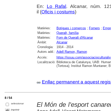
En:
Lo Rafal
. Alcanar, núm. 121
il (
Oficis i costums
)
Matèries:
Botigues i comerços
;
Forners
;
Empre
Matèries:
Queralt, família
Matèries:
Forn de Queralt d'Alcanar
Àmbit:
Alcanar
Cronologia:
1914 - 2014
Autors add.:
Adell Ramon, Ramon
Accés:
https://issuu.com/associacioculturaliv
Localització:
Biblioteca de Catalunya; UAB: Humani
(Tortosa); Institut Ramon Muntaner; B.
Enllaç permanent a aquest regis
8 / 54
El Món de l'esport canare
seleccionar
imprimir