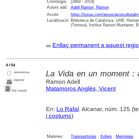
Cronologia:
[1869 - 2014]
Autors add.:
Adell Ramon, Ramon
Accés:
https://issuu.com/associacioculturaliv
Localització:
Biblioteca de Catalunya; UAB: Humani
(Tortosa); Institut Ramon Muntaner; B.
Enllaç permanent a aquest regis
4 / 54
La Vida en un moment : a
seleccionar
imprimir
Ramon Adell
Matamoros Anglès, Vicent
Text complet
En:
Lo Rafal
. Alcanar, núm. 125 (ter
i costums
)
Matèries:
Transportistes
;
Xofers
;
Memòries