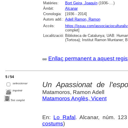
Matèries:
Bort Geira, Joaquín
(1936-....)
Àmbit:
Alcanar
Cronologia:
[1936 - 2014]
Autors add.:
Adell Ramon, Ramon
Accés:
https://issuu.com/associacioculturali
complet]
Localització:
Biblioteca de Catalunya; UAB: Humani
(Tortosa); Institut Ramon Muntaner; B.
Enllaç permanent a aquest regis
5 / 54
Un Apassionat de l'espor
seleccionar
imprimir
Matamoros, Ramon Adell
Matamoros Anglès, Vicent
Text complet
En:
Lo Rafal
. Alcanar, núm. 123 
costums
)