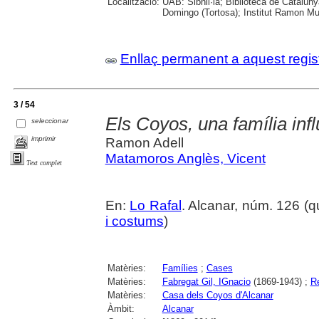
Localització:
UAB: Sibhil·la; Biblioteca de Catalun
Domingo (Tortosa); Institut Ramon Mun
Enllaç permanent a aquest regis
3 / 54
Els Coyos, una família infl
seleccionar
imprimir
Ramon Adell
Matamoros Anglès, Vicent
Text complet
En:
Lo Rafal
. Alcanar, núm. 126 (qua
i costums
)
Matèries:
Famílies
;
Cases
Matèries:
Fabregat Gil, IGnacio
(1869-1943) ;
Re
Matèries:
Casa dels Coyos d'Alcanar
Àmbit:
Alcanar