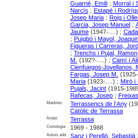
Guarné, Emili
;
Morral i 
Narcís
;
Estapé i Rodrígu
Josep Maria
;
Roig i Olle
Garcia, Josep Manuel
;
Jaume
(1947-....) ;
Cadaf
;
Puigbó i Mayol, Joaqui
Figueras i Carreras, Jord
;
Trenchs i Pujal, Ramon
M.
(192?-....) ;
Camí i Ali
Cienfuegos-Jovellanos, 
Fargas, Josep M.
(1925-.
Maria
(1923-....) ;
Miró i
Pujals, Jacint
(1915-1989
Rafecas, Josep
;
Freixas
Matèries:
Terrassencs de l'Any
(19
Catòlic de Terrassa
Àmbit:
Terrassa
Cronologia:
1969 - 1988
Autors add.:
Sanz i Perelló, Sebastià