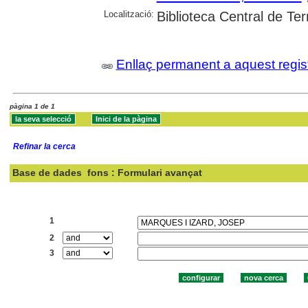
Localització:
Biblioteca Central de Te
Enllaç permanent a aquest regis
pàgina 1 de 1
Refinar la cerca
Base de dades
fons : Formulari avançat
Cercar:
1
2
3