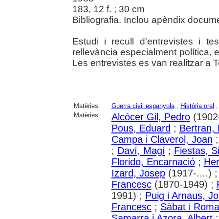
183, 12 f. ; 30 cm
Bibliografia. Inclou apèndix docume
Estudi i recull d'entrevistes i 
rellevància especialment política, 
Les entrevistes es van realitzar a 
Matèries:
Guerra civil espanyola
;
Història oral
Matèries:
Alcócer Gil, Pedro
(1902-
Pous, Eduard
;
Bertran, 
Campa i Claverol, Joan
;
Daví, Magí
;
Fiestas, 
Florido, Encarnació
;
Her
Izard, Josep
(1917-....) 
Francesc
(1870-1949) ;
1991) ;
Puig i Arnaus, J
Francesc
;
Sàbat i Roma
Samarra i Azora, Albert