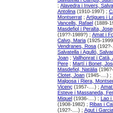
;
Alavedra i Invers, Salv
Antolina
(1910-1997) ;
C
Montserrat
;
Artigues i 
Vancells, Rafael
(1889-1
Masdefiol i Peralta, Jos
(19??-1989?) ;
Amat i F
Calvo, Maria
(1925-1999
Vendranes, Rosa
(192?-.
Salvatella i Agulló, Salva
Joan
;
Vallhonrat i Catà,
Pere
;
Martí i Bonet, Jo
Masdefiol, Natàlia
(196?-.
Clotet, Joan
(1945-....) ;
Malgosa i Riera, Montser
Vicenç
(1957-....) ;
Amat 
Esteve i Massaneda, Fe
Miquel
(1936-....) ;
Lao i
(1908-1982) ;
Ribas i C
(192?-....) ;
Agut i Garci