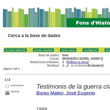
Cerca a la base de dades
Base de dades:
fons
Cercar:
MARQUES I IZARD, JOSEP []
Referències trobades:
2
[
Refinar la cerca
]
Mostrant:
1 .. 2
en el format [
Estàndard
]
pàgina 1 de 1
1 / 2
Testimonis de la guerra civ
seleccionar
imprimir
Borao Mateo, José Eugenio
1988