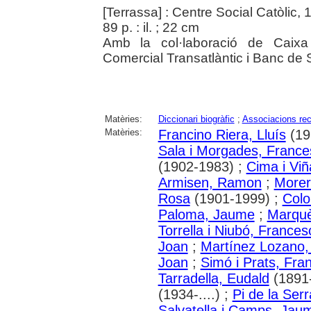
[Terrassa] : Centre Social Catòlic,
89 p. : il. ; 22 cm
Amb la col·laboració de Caixa
Comercial Transatlàntic i Banc de 
Matèries:
Diccionari biogràfic
;
Associacions rec
Matèries:
Francino Riera, Lluís
(19?
Sala i Morgades, France
(1902-1983) ;
Cima i Viñ
Armisen, Ramon
;
Morer
Rosa
(1901-1999) ;
Colo
Paloma, Jaume
;
Marquè
Torrella i Niubó, Frances
Joan
;
Martínez Lozano,
Joan
;
Simó i Prats, Fra
Tarradella, Eudald
(1891
(1934-....) ;
Pi de la Serr
Salvatella i Camps, Jau