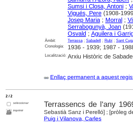
Sumsi i Closa, Antoni
;
V
Vigués, Pere
(1908-1999
Josep Maria
;
Morral
;
V
Serrabogunyà, Joan
(19
Osvald
;
Aguilera i Garri
Àmbit:
Terrassa
;
Sabadell
;
Rubí
;
Sant Cuga
Cronologia:
1936 - 1939; 1987 - 198
Localització:
Arxiu Històric de Sabadel
Enllaç permanent a aquest regis
2 / 2
Terrassencs de l'any 196
seleccionar
imprimir
Sebastià Sanz i Perelló] ; [pròleg 
Puig i Vilanova, Carles