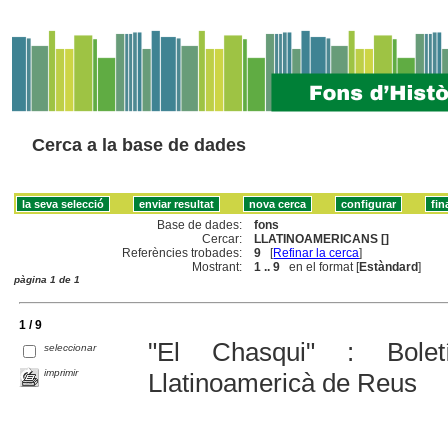
Cerca a la base de dades
Base de dades:
fons
Cercar:
LLATINOAMERICANS []
Referències trobades:
9
[
Refinar la cerca
]
Mostrant:
1 .. 9
en el format [
Estàndard
]
pàgina 1 de 1
1 / 9
"El Chasqui" : Bolet
seleccionar
imprimir
Llatinoamericà de Reus