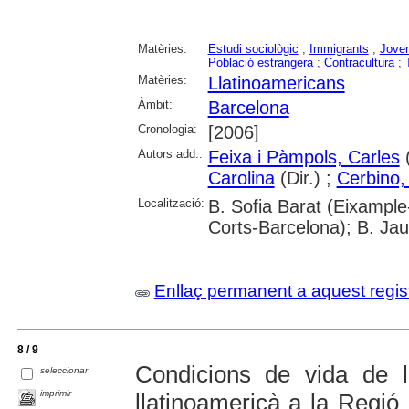
Matèries:
Estudi sociològic
;
Immigrants
;
Joven
Població estrangera
;
Contracultura
;
Matèries:
Llatinoamericans
Àmbit:
Barcelona
Cronologia:
[2006]
Autors add.:
Feixa i Pàmpols, Carles
(
Carolina
(Dir.) ;
Cerbino,
Localització:
B. Sofia Barat (Eixampl
Corts-Barcelona); B. Ja
Enllaç permanent a aquest regis
8 / 9
Condicions de vida de la
seleccionar
imprimir
llatinoamericà a la Regió