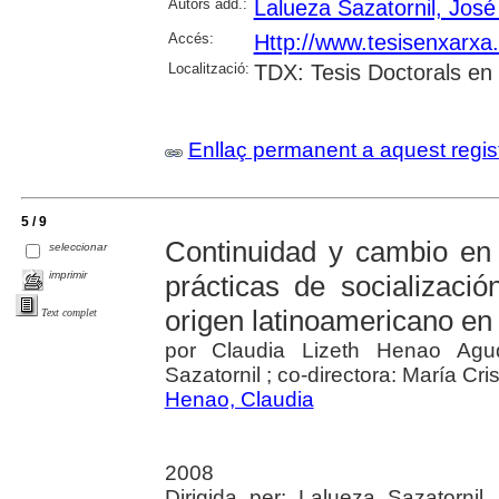
Autors add.:
Lalueza Sazatornil, José
Accés:
Http://www.tesisenxarx
Localització:
TDX: Tesis Doctorals en
Enllaç permanent a aquest regis
5 / 9
Continuidad y cambio en 
seleccionar
imprimir
prácticas de socializaci
origen latinoamericano en
Text complet
por Claudia Lizeth Henao Agud
Sazatornil ; co-directora: María C
Henao, Claudia
2008
Dirigida per: Lalueza Sazatornil