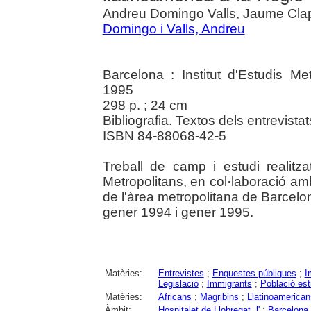
Andreu Domingo Valls, Jaume Clapé
Domingo i Valls, Andreu
Barcelona : Institut d'Estudis Me
1995
298 p. ; 24 cm
Bibliografia. Textos dels entrevistat
ISBN 84-88068-42-5
Treball de camp i estudi realitza
Metropolitans, en col·laboració am
de l'àrea metropolitana de Barcelon
gener 1994 i gener 1995.
Matèries:
Entrevistes
;
Enquestes públiques
;
I
Legislació
;
Immigrants
;
Població est
Matèries:
Africans
;
Magribins
;
Llatinoamerican
Àmbit:
Hospitalet de Llobregat, l'
;
Barcelona,