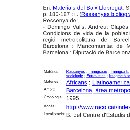
En:
Materials del Baix Llobregat
. S
p. 185-187 : il. (
Ressenyes bibliogr
Ressenya de:
- Domingo Valls, Andreu; Clapés 
Condicions de vida de la població
regió metropolitana de Barcel
Barcelona : Mancomunitat de Mu
Barcelona : Diputació de Barcelon
Matèries:
Ressenyes
;
Immigració
;
Immigrants
sociològic
;
Entrevistes
;
Integració s
Matèries:
Africans
;
Llatinoameric
Àmbit:
Barcelona, àrea metropo
Cronologia:
1995
Accés:
http://www.raco.cat/inde
Localització:
B. del Centre d'Estudis d