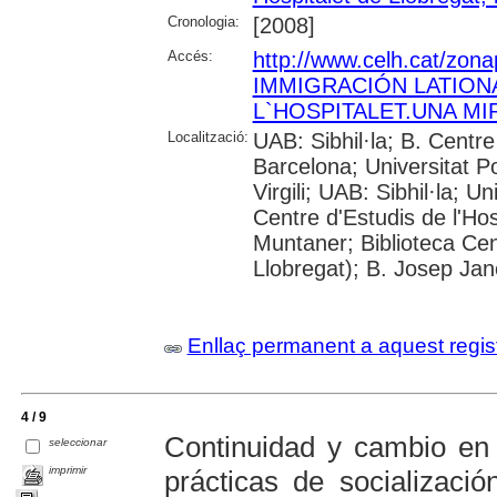
Cronologia:
[2008]
Accés:
http://www.celh.cat/zon
IMMIGRACIÓN LATION
L`HOSPITALET.UNA MI
Localització:
UAB: Sibhil·la; B. Centr
Barcelona; Universitat P
Virgili; UAB: Sibhil·la; 
Centre d'Estudis de l'Hos
Muntaner; Biblioteca Cent
Llobregat); B. Josep Jané
Enllaç permanent a aquest regis
4 / 9
Continuidad y cambio en 
seleccionar
imprimir
prácticas de socializaci