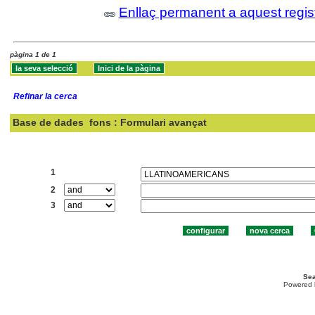
Enllaç permanent a aquest regis
pàgina 1 de 1
Refinar la cerca
Base de dades
fons : Formulari avançat
Cercar:
1
2
3
Sea
Powered