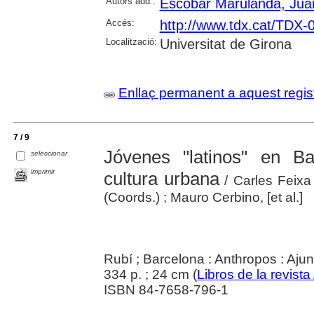
Autors add.:
Escobar Marulanda, Jua
Accés:
http://www.tdx.cat/TDX
Localització:
Universitat de Girona
Enllaç permanent a aquest regis
7 / 9
Jóvenes "latinos" en Ba
seleccionar
imprimir
cultura urbana
/ Carles Feixa 
(Coords.) ; Mauro Cerbino, [et al.]
Rubí ; Barcelona : Anthropos : Aj
334 p. ; 24 cm (
Libros de la revist
ISBN 84-7658-796-1