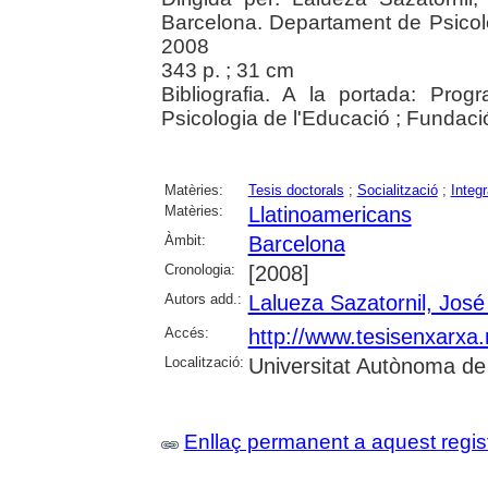
Barcelona. Departament de Psicolo
2008
343 p. ; 31 cm
Bibliografia. A la portada: Prog
Psicologia de l'Educació ; Fundaci
Matèries:
Tesis doctorals
;
Socialització
;
Integr
Matèries:
Llatinoamericans
Àmbit:
Barcelona
Cronologia:
[2008]
Autors add.:
Lalueza Sazatornil, José
Accés:
http://www.tesisenxarx
Localització:
Universitat Autònoma de
Enllaç permanent a aquest regis