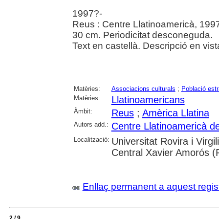
1997?-
Reus : Centre Llatinoamericà, 199
30 cm. Periodicitat desconeguda.
Text en castellà. Descripció en vis
Matèries:
Associacions culturals
;
Població est
Matèries:
Llatinoamericans
Àmbit:
Reus
;
Amèrica Llatina
Autors add.:
Centre Llatinoamericà d
Localització:
Universitat Rovira i Virg
Central Xavier Amorós (
Enllaç permanent a aquest regis
2 / 9