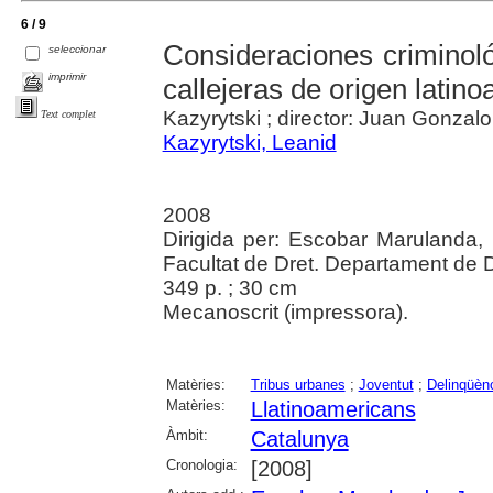
6 / 9
Consideraciones criminol
seleccionar
imprimir
callejeras de origen lati
Kazyrytski ; director: Juan Gonza
Text complet
Kazyrytski, Leanid
2008
Dirigida per: Escobar Marulanda,
Facultat de Dret. Departament de D
349 p. ; 30 cm
Mecanoscrit (impressora).
Matèries:
Tribus urbanes
;
Joventut
;
Delinqüèn
Matèries:
Llatinoamericans
Àmbit:
Catalunya
Cronologia:
[2008]