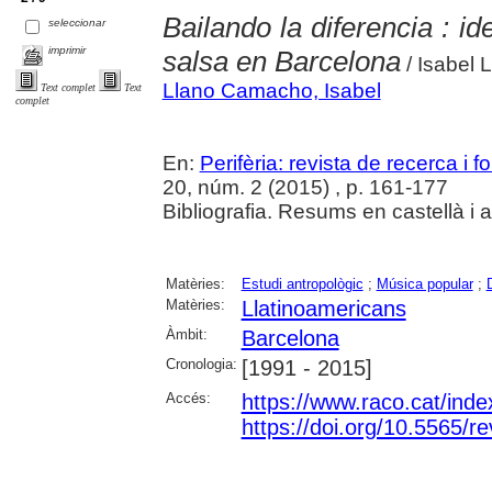
Bailando la diferencia : i
seleccionar
imprimir
salsa en Barcelona
/ Isabel
Llano Camacho, Isabel
Text complet
Text
complet
En:
Perifèria: revista de recerca i 
20, núm. 2 (2015) , p. 161-177
Bibliografia. Resums en castellà i 
Matèries:
Estudi antropològic
;
Música popular
;
Matèries:
Llatinoamericans
Àmbit:
Barcelona
Cronologia:
[1991 - 2015]
Accés:
https://www.raco.cat/inde
https://doi.org/10.5565/re