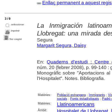
Enllaç permanent a aquest regis
3 / 9
La Inmigración latinoam
seleccionar
imprimir
Llobregat: una mirada des
Segura
Text complet
Margarit Segura, Daisy
En:
Quaderns d'estudi : Centre d
núm. 20 (febrer 2008), p. 99-140 : g
Monogràfic sobre "Aportacions al 
l'Hospitalet". Notes. Bibliografia.
Matèries:
Població estrangera
;
Immigrants
;
Vi
socials
;
Fonts estadístiques
;
Padró 
Matèries:
Llatinoamericans
Àmbit:
Hospitalet de Llobregat, l