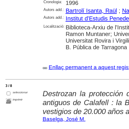
Cronologia:
1996
Autors add.:
Bartrolí Isanta, Raül
;
Na
Autors add.:
Institut d'Estudis Pened
Localització:
Biblioteca-Arxiu de l'Inst
Ramon Muntaner; Univer
Universitat Rovira i Virgil
B. Pública de Tarragona
Enllaç permanent a aquest regis
3 / 8
Destrozan la protección 
seleccionar
imprimir
antiguos de Calafell : la
vestigios de 20.000 años a
Baselga, José M.