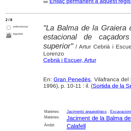
Enllaç permanent a aquest regis
2 / 8
"La Balma de la Graiera 
seleccionar
imprimir
estacional de caçadors
superior"
/ Artur Cebrià i Escuer
Lorenzo
Cebrià i Escuer, Artur
En:
Gran Penedès
. Vilafranca de
1996), p. 10-11 : il. (
Sortida de la S
Matèries:
Jaciments arqueològics
;
Excavacions
Matèries:
Jaciment de la Balma de 
Àmbit:
Calafell