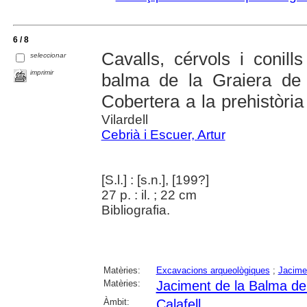
6 / 8
Cavalls, cérvols i conil
seleccionar
imprimir
balma de la Graiera de 
Cobertera a la prehistòria
Vilardell
Cebrià i Escuer, Artur
[S.l.] : [s.n.], [199?]
27 p. : il. ; 22 cm
Bibliografia.
Matèries:
Excavacions arqueològiques
;
Jacime
Matèries:
Jaciment de la Balma de 
Àmbit:
Calafell