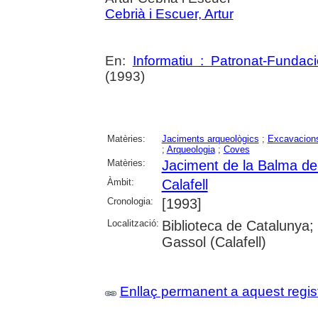
Cebrià i Escuer, Artur
En:
Informatiu : Patronat-Fundaci
(1993)
Matèries:
Jaciments arqueològics
;
Excavacions
;
Arqueologia
;
Coves
Matèries:
Jaciment de la Balma de 
Àmbit:
Calafell
Cronologia:
[1993]
Localització:
Biblioteca de Catalunya;
Gassol (Calafell)
Enllaç permanent a aquest regis