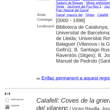
Sadurní de Begues
;
Mines prehistòr
Verda
;
Jaciment del Pou Nou 1
;
Jac
Parc Natural del Garraf
Àmbit:
Garraf, massís del
;
Sitges
;
Calafell
Cronologia:
[0000 - 1998]
Localització:
Biblioteca de Catalunya;
Universitat de Barcelona;
de Lleida; Universitat Rov
Balaguer (Vilanova i la Ge
Geltrú); B. Santiago Rusi
Raventós (Sitges); B. Jo
Manuel de Pedrolo (Sant
Enllaç permanent a aquest regis
8 / 8
Calafell: Coves de la grie
seleccionar
imprimir
del vilarenc
/ Victor Revilla, Jo