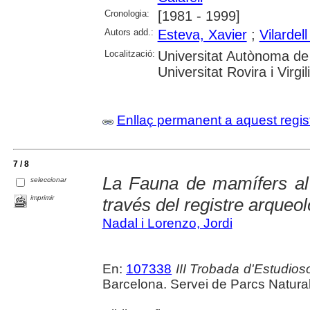
Cronologia:
[1981 - 1999]
Autors add.:
Esteva, Xavier
;
Vilardel
Localització:
Universitat Autònoma de 
Universitat Rovira i Virgi
Enllaç permanent a aquest regis
7 / 8
La Fauna de mamífers al 
seleccionar
imprimir
través del registre arqueol
Nadal i Lorenzo, Jordi
En:
107338
III Trobada d'Estudios
Barcelona. Servei de Parcs Natura