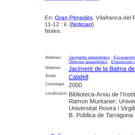
En:
Gran Penedès
. Vilafranca de
11-12 : il. (
Noticiari
)
Notes.
Matèries:
Jaciments arqueològics
;
Excavacions
Objectes arqueològics
;
Exposicions c
Matèries:
Jaciment de la Balma de 
Àmbit:
Calafell
Cronologia:
2000
Localització:
Biblioteca-Arxiu de l'Inst
Ramon Muntaner; Univer
Universitat Rovira i Virgil
B. Pública de Tarragona