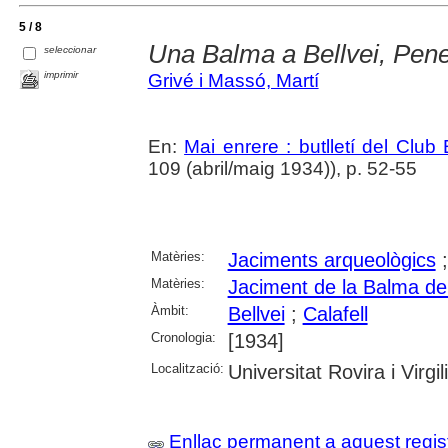
5 / 8
Una Balma a Bellvei, Pen
seleccionar
imprimir
Grivé i Massó, Martí
En:
Mai enrere : butlletí del Club
109 (abril/maig 1934)), p. 52-55
Matèries:
Jaciments arqueològics
Matèries:
Jaciment de la Balma de 
Àmbit:
Bellvei
;
Calafell
Cronologia:
[1934]
Localització:
Universitat Rovira i Virgili
Enllaç permanent a aquest regis