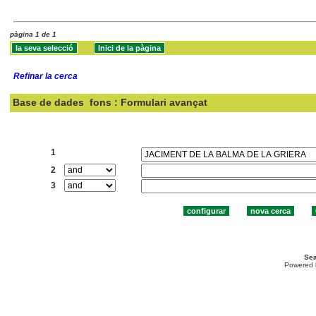
pàgina 1 de 1
Refinar la cerca
Base de dades
fons : Formulari avançat
Cercar:
1
2
3
Sea
Powered