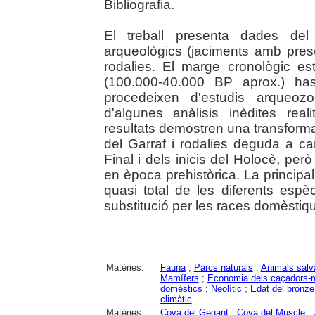
Bibliografia.
El treball presenta dades del
arqueològics (jaciments amb pres
rodalies. El marge cronològic est
(100.000-40.000 BP aprox.) has
procedeixen d'estudis arqueozo
d'algunes anàlisis inèdites rea
resultats demostren una transform
del Garraf i rodalies deguda a can
Final i dels inicis del Holocè, per
en època prehistòrica. La principa
quasi total de les diferents esp
substitució per les races domèstiq
Matèries:
Fauna
;
Parcs naturals
;
Animals salv
Mamífers
;
Economia dels caçadors-re
domèstics
;
Neolític
;
Edat del bronze
climàtic
Matèries:
Cova del Gegant
;
Cova del Muscle
;