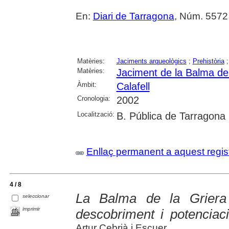
En:
Diari de Tarragona
, Núm. 5572
Matèries:
Jaciments arqueològics
;
Prehistòria
Matèries:
Jaciment de la Balma de 
Àmbit:
Calafell
Cronologia:
2002
Localització:
B. Pública de Tarragona
Enllaç permanent a aquest regis
4 / 8
La Balma de la Griera 
seleccionar
imprimir
descobriment i potenciaci
Artur Cebrià i Escuer