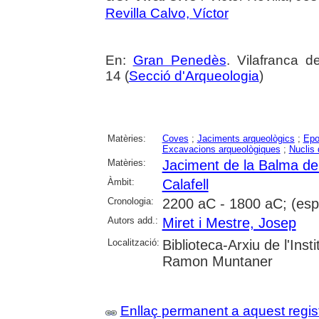
Revilla Calvo, Víctor
En:
Gran Penedès
. Vilafranca 
14 (
Secció d'Arqueologia
)
Matèries:
Coves
;
Jaciments arqueològics
;
Epo
Excavacions arqueològiques
;
Nuclis 
Matèries:
Jaciment de la Balma de 
Àmbit:
Calafell
Cronologia:
2200 aC - 1800 aC; (esp
Autors add.:
Miret i Mestre, Josep
Localització:
Biblioteca-Arxiu de l'Inst
Ramon Muntaner
Enllaç permanent a aquest regis