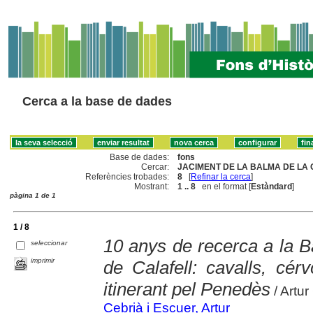
Cerca a la base de dades
Base de dades:
fons
Cercar:
JACIMENT DE LA BALMA DE LA G
Referències trobades:
8
[
Refinar la cerca
]
Mostrant:
1 .. 8
en el format [
Estàndard
]
pàgina 1 de 1
1 / 8
10 anys de recerca a la B
seleccionar
imprimir
de Calafell: cavalls, cérv
itinerant pel Penedès
/ Artur
Cebrià i Escuer, Artur