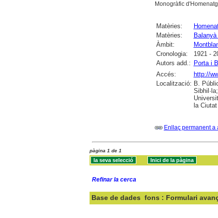
Monogràfic d'Homenatge
Matèries:
Homena
Matèries:
Balanyà 
Àmbit:
Montbla
Cronologia:
1921 - 2
Autors add.:
Porta i 
Accés:
http://w
Localització:
B. Públi
Sibhil·l
Universi
la Ciuta
Enllaç permanent a 
pàgina 1 de 1
Refinar la cerca
Base de dades
fons : Formulari avan