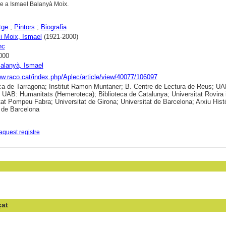
 a Ismael Balanyà Moix.
tge
;
Pintors
;
Biografia
i Moix, Ismael
(1921-2000)
nc
000
Balanyà, Ismael
ww.raco.cat/index.php/Aplec/article/view/40077/106097
ca de Tarragona; Institut Ramon Muntaner; B. Centre de Lectura de Reus; UA
a; UAB: Humanitats (Hemeroteca); Biblioteca de Catalunya; Universitat Rovira i 
tat Pompeu Fabra; Universitat de Girona; Universitat de Barcelona; Arxiu Hist
t de Barcelona
aquest registre
çat