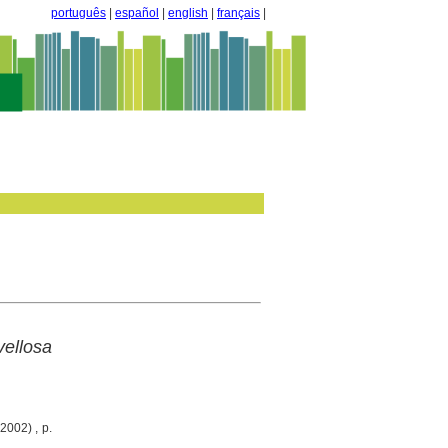
português
|
español
|
english
|
français
|
ellosa
2002) , p.