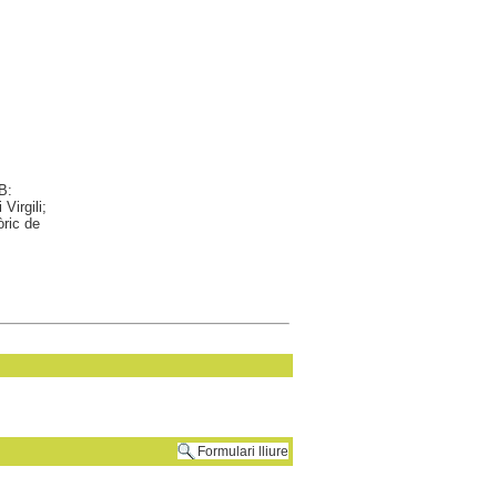
B:
Virgili;
òric de
Formulari lliure