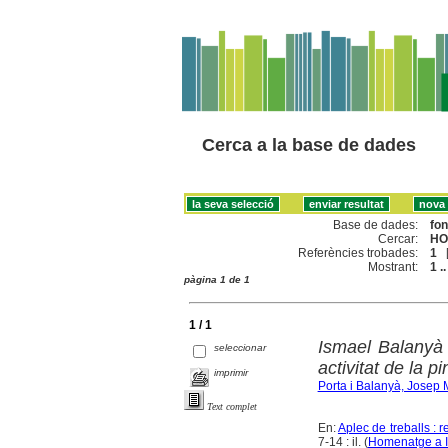
Cerca a la base de dades
Base de dades:
fo
Cercar:
HO
Referències trobades:
1
Mostrant:
1 ..
pàgina 1 de 1
1 / 1
Ismael Balanyà
seleccionar
activitat de la pi
imprimir
Porta i Balanyà, Josep 
Text complet
En:
Aplec de treballs : 
7-14 : il. (
Homenatge a I