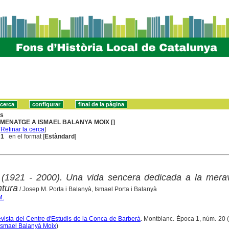
ns
MENATGE A ISMAEL BALANYA MOIX []
[
Refinar la cerca
]
 1
en el format [
Estàndard
]
 (1921 - 2000). Una vida sencera dedicada a la merav
ntura
/ Josep M. Porta i Balanyà, Ismael Porta i Balanyà
M.
revista del Centre d'Estudis de la Conca de Barberà
. Montblanc. Època 1, núm. 20 (
smael Balanyà Moix
)