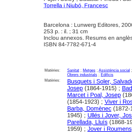
Torrella i Niubó, Francesc
Barcelona : Lunwerg Editores, 200
253 p. : il. ; 31 cm
Inclou annexos. Resums en anglès
ISBN 84-7782-671-4
Matèries:
Sanitat
;
Metges
;
Assistència social
Obrers industrials
;
Edificis
Matèries:
Busquets i Soler, Salvad
Josep
(1864-1915) ;
Bad
Marcet i Poal, Josep
(18
(1854-1923) ;
Viver i R
Barba, Domènec
(1872-
1945) ;
Ullés i Jover, Jo
Parellada, Lluís
(1868-19
1959) ;
Jover i Roumens