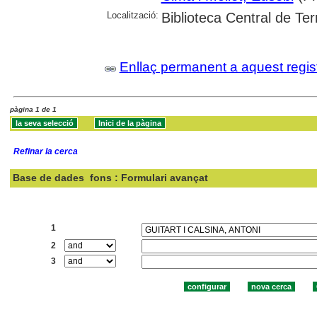
Localització:
Biblioteca Central de Te
Enllaç permanent a aquest regis
pàgina 1 de 1
Refinar la cerca
Base de dades
fons : Formulari avançat
Cercar:
1
2
3