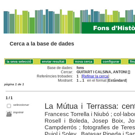
Cerca a la base de dades
Base de dades:
fons
Cercar:
GUITART I CALSINA, ANTONI []
Referències trobades:
1
[
Refinar la cerca
]
Mostrant:
1 .. 1
en el format [
Estàndard
]
pàgina 1 de 1
1 / 1
La Mútua i Terrassa: cen
seleccionar
imprimir
Francesc Torrella i Niubó ; col·la
Rosell i Boleda, Josep Boix, J
Campderrós ; fotografies de Teres
Pujol i Soley , Batasar Pineda i Sa