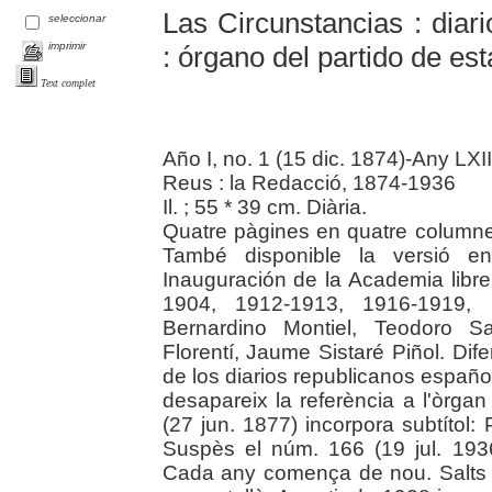
Las Circunstancias : diar
seleccionar
imprimir
: órgano del partido de est
Text complet
Año I, no. 1 (15 dic. 1874)-Any LXI
Reus : la Redacció, 1874-1936
Il. ; 55 * 39 cm. Diària.
Quatre pàgines en quatre columnes
També disponible la versió en 
Inauguración de la Academia libr
1904, 1912-1913, 1916-1919, 
Bernardino Montiel, Teodoro Sa
Florentí, Jaume Sistaré Piñol. Dif
de los diarios republicanos españo
desapareix la referència a l'òrgan 
(27 jun. 1877) incorpora subtítol: 
Suspès el núm. 166 (19 jul. 1936
Cada any comença de nou. Salts e