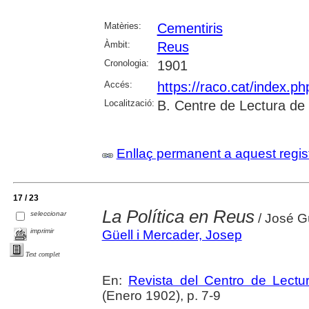
Matèries:
Cementiris
Àmbit:
Reus
Cronologia:
1901
Accés:
https://raco.cat/index.p
Localització:
B. Centre de Lectura de
Enllaç permanent a aquest regis
17 / 23
La Política en Reus
seleccionar
/ José G
imprimir
Güell i Mercader, Josep
Text complet
En:
Revista del Centro de Lectu
(Enero 1902), p. 7-9