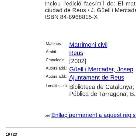
Inclou l'edició facsímil de: El ma
ciudad de Reus / J. Güell i Mercade
ISBN 84-8968815-X
Matèries:
Matrimoni civil
Àmbit:
Reus
Cronologia:
[2002]
Autors add.:
Güell i Mercader, Josep
Autors add.:
Ajuntament de Reus
Localització:
Biblioteca de Catalunya;
Pública de Tarragona; B
Enllaç permanent a aquest regis
19 / 23