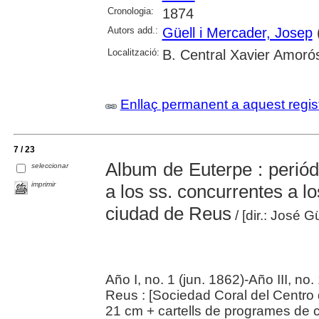
Cronologia:
1874
Autors add.:
Güell i Mercader, Josep
(
Localització:
B. Central Xavier Amoró
Enllaç permanent a aquest regis
7 / 23
Album de Euterpe : perió
seleccionar
imprimir
a los ss. concurrentes a l
ciudad de Reus
/ [dir.: José G
Año I, no. 1 (jun. 1862)-Año III, no.
Reus : [Sociedad Coral del Centro
21 cm + cartells de programes de c