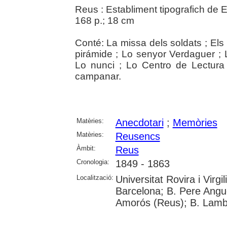
Reus : Establiment tipografich de
168 p.; 18 cm
Conté: La missa dels soldats ; Els 
pirámide ; Lo senyor Verdaguer ; L
Lo nunci ; Lo Centro de Lectura ;
campanar.
Matèries:
Anecdotari
;
Memòries
Matèries:
Reusencs
Àmbit:
Reus
Cronologia:
1849 - 1863
Localització:
Universitat Rovira i Virgil
Barcelona; B. Pere Angue
Amorós (Reus); B. Lambe