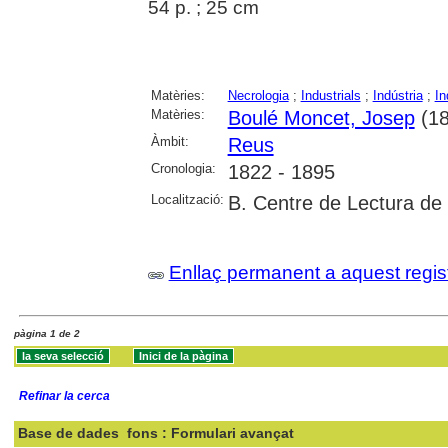
54 p. ; 25 cm
Matèries:
Necrologia
;
Industrials
;
Indústria
;
In
Matèries:
Boulé Moncet, Josep
(18
Àmbit:
Reus
Cronologia:
1822 - 1895
Localització:
B. Centre de Lectura de
Enllaç permanent a aquest regis
pàgina 1 de 2
Refinar la cerca
Base de dades
fons : Formulari avançat