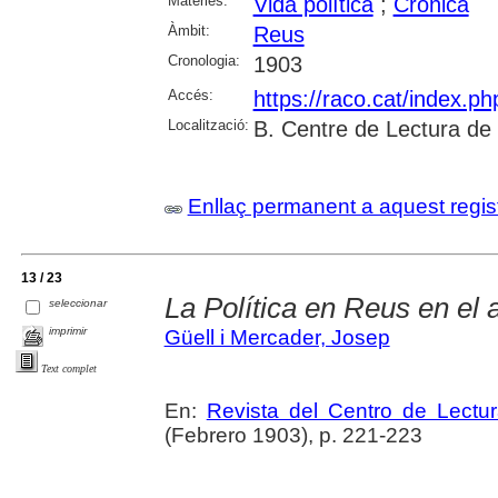
Matèries:
Vida política
;
Crònica
Àmbit:
Reus
Cronologia:
1903
Accés:
https://raco.cat/index.p
Localització:
B. Centre de Lectura de
Enllaç permanent a aquest regis
13 / 23
La Política en Reus en el
seleccionar
imprimir
Güell i Mercader, Josep
Text complet
En:
Revista del Centro de Lectu
(Febrero 1903), p. 221-223