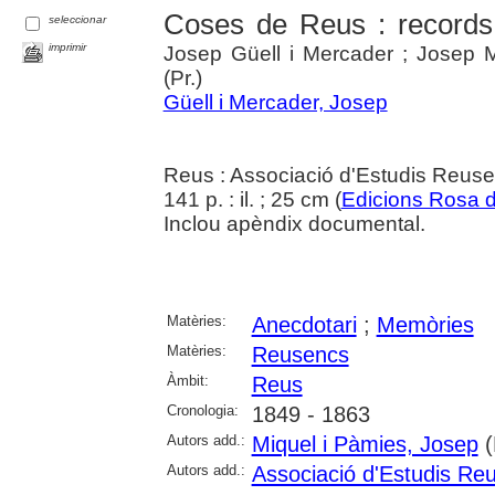
Coses de Reus : records
seleccionar
imprimir
Josep Güell i Mercader ; Josep M
(Pr.)
Güell i Mercader, Josep
Reus : Associació d'Estudis Reus
141 p. : il. ; 25 cm (
Edicions Rosa 
Inclou apèndix documental.
Matèries:
Anecdotari
;
Memòries
Matèries:
Reusencs
Àmbit:
Reus
Cronologia:
1849 - 1863
Autors add.:
Miquel i Pàmies, Josep
(
Autors add.:
Associació d'Estudis Re