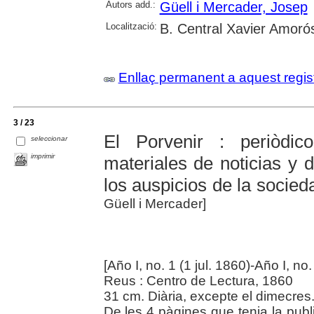
Autors add.:
Güell i Mercader, Josep
Localització:
B. Central Xavier Amoró
Enllaç permanent a aquest regis
3 / 23
El Porvenir : periòdi
seleccionar
imprimir
materiales de noticias y d
los auspicios de la socied
Güell i Mercader]
[Año I, no. 1 (1 jul. 1860)-Año I, no
Reus : Centro de Lectura, 1860
31 cm. Diària, excepte el dimecres
De les 4 pàgines que tenia la public