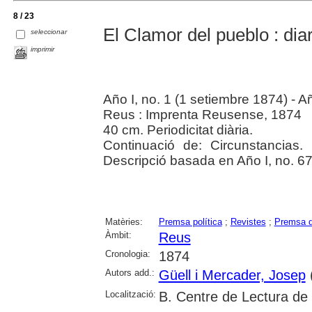
8 / 23
El Clamor del pueblo : dia
seleccionar
imprimir
Año I, no. 1 (1 setiembre 1874) - A
Reus : Imprenta Reusense, 1874
40 cm. Periodicitat diària.
Continuació de: Circunstancias.
Descripció basada en Año I, no. 6
Matèries:
Premsa política
;
Revistes
;
Premsa d
Àmbit:
Reus
Cronologia:
1874
Autors add.:
Güell i Mercader, Josep
(
Localització:
B. Centre de Lectura de