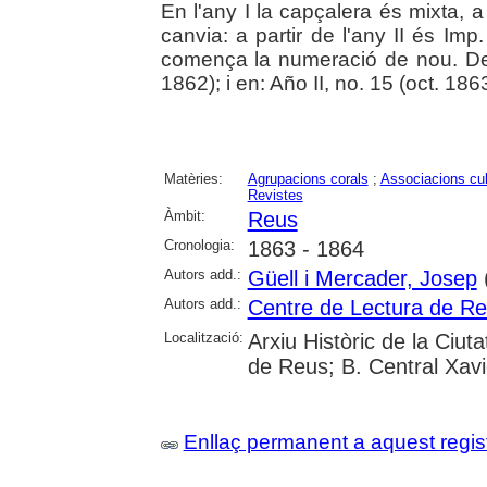
En l'any I la capçalera és mixta, a 
canvia: a partir de l'any II és Im
comença la numeració de nou. Des
1862); i en: Año II, no. 15 (oct. 1863
Matèries:
Agrupacions corals
;
Associacions cul
Revistes
Àmbit:
Reus
Cronologia:
1863 - 1864
Autors add.:
Güell i Mercader, Josep
(
Autors add.:
Centre de Lectura de R
Localització:
Arxiu Històric de la Ciut
de Reus; B. Central Xav
Enllaç permanent a aquest regis