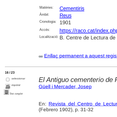
Matèries:
Cementiris
Àmbit:
Reus
Cronologia:
1901
Accés:
https://raco.cat/index.p
Localització:
B. Centre de Lectura de
Enllaç permanent a aquest regis
16 / 23
El Antiguo cementerio de
seleccionar
imprimir
Güell i Mercader, Josep
Text complet
En:
Revista del Centro de Lectu
(Febrero 1902), p. 31-32