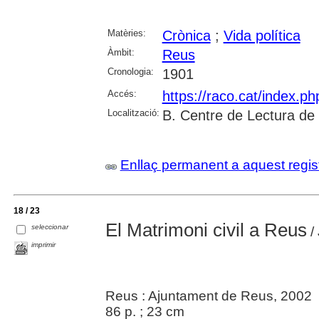
Matèries:
Crònica
;
Vida política
Àmbit:
Reus
Cronologia:
1901
Accés:
https://raco.cat/index.p
Localització:
B. Centre de Lectura de
Enllaç permanent a aquest regis
18 / 23
El Matrimoni civil a Reus
seleccionar
/
imprimir
Reus : Ajuntament de Reus, 2002
86 p. ; 23 cm