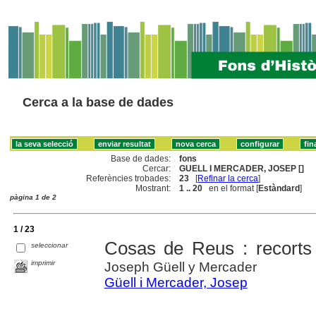
Cerca a la base de dades
Base de dades:
fons
Cercar:
GUELL I MERCADER, JOSEP []
Referències trobades:
23
[
Refinar la cerca
]
Mostrant:
1 .. 20
en el format [
Estàndard
]
pàgina 1 de 2
1 / 23
Cosas de Reus : recorts
seleccionar
imprimir
Joseph Güell y Mercader
Güell i Mercader, Josep