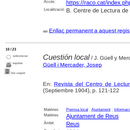
Accés:
https://raco.cat/index.p
Localització:
B. Centre de Lectura de
Enllaç permanent a aquest regis
10 / 23
Cuestión local
seleccionar
/ J. Güell y Mer
imprimir
Güell i Mercader, Josep
Text complet
En:
Revista del Centro de Lectu
(Septiembre 1904), p. 121-122
Matèries:
Premsa local
;
Ajuntament
;
Informaci
Matèries:
Ajuntament de Reus
Àmbit:
Reus