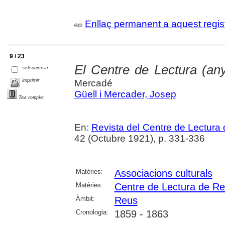
Enllaç permanent a aquest regis
9 / 23
El Centre de Lectura (an
seleccionar
imprimir
Mercadé
Güell i Mercader, Josep
Text complet
En:
Revista del Centre de Lectura
42 (Octubre 1921), p. 331-336
Matèries:
Associacions culturals
Matèries:
Centre de Lectura de R
Àmbit:
Reus
Cronologia:
1859 - 1863