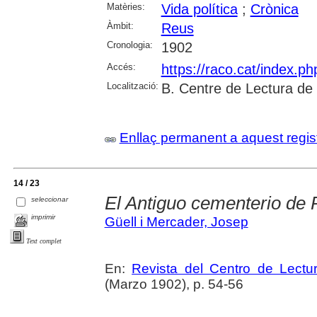
Matèries:
Vida política
;
Crònica
Àmbit:
Reus
Cronologia:
1902
Accés:
https://raco.cat/index.p
Localització:
B. Centre de Lectura de
Enllaç permanent a aquest regis
14 / 23
El Antiguo cementerio de
seleccionar
imprimir
Güell i Mercader, Josep
Text complet
En:
Revista del Centro de Lectu
(Marzo 1902), p. 54-56