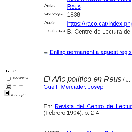
Àmbit:
Reus
Cronologia:
1838
Accés:
https://raco.cat/index.p
Localització:
B. Centre de Lectura de
Enllaç permanent a aquest regis
12 / 23
El Año político en Reus
seleccionar
/ J.
imprimir
Güell i Mercader, Josep
Text complet
En:
Revista del Centro de Lectu
(Febrero 1904), p. 2-4