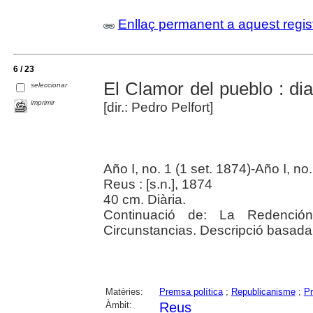
Enllaç permanent a aquest regis
6 / 23
El Clamor del pueblo : di
seleccionar
imprimir
[dir.: Pedro Pelfort]
Año I, no. 1 (1 set. 1874)-Año I, no
Reus : [s.n.], 1874
40 cm. Diària.
Continuació de: La Redención
Circunstancias. Descripció basada e
Matèries:
Premsa política
;
Republicanisme
;
Pr
Àmbit:
Reus