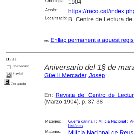
Cronologia:
1904
Accés:
https://raco.cat/index.p
Localització:
B. Centre de Lectura de
Enllaç permanent a aquest regis
11 / 23
Aniversario del 1§ de mar
seleccionar
imprimir
Güell i Mercader, Josep
Text complet
En:
Revista del Centro de Lectu
(Marzo 1904), p. 37-38
Matèries:
Guerra carlina I
;
Milícia Nacional
;
Ví
històrics
Matèries:
Milícia Nacional de Reus