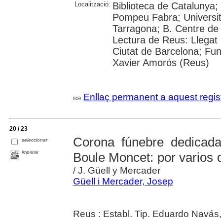
Localització:
Biblioteca de Catalunya; 
Pompeu Fabra; Universitat
Tarragona; B. Centre de
Lectura de Reus: Llegat 
Ciutat de Barcelona; Fun
Xavier Amorós (Reus)
Enllaç permanent a aquest regis
20 / 23
Corona fúnebre dedicad
seleccionar
imprimir
Boule Moncet: por varios
/ J. Güell y Mercader
Güell i Mercader, Josep
Reus : Establ. Tip. Eduardo Navás