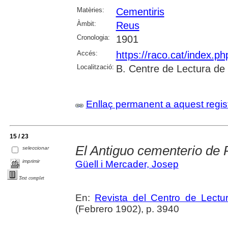
Matèries:
Cementiris
Àmbit:
Reus
Cronologia:
1901
Accés:
https://raco.cat/index.p
Localització:
B. Centre de Lectura de
Enllaç permanent a aquest regis
15 / 23
El Antiguo cementerio de
seleccionar
imprimir
Güell i Mercader, Josep
Text complet
En:
Revista del Centro de Lectu
(Febrero 1902), p. 3940