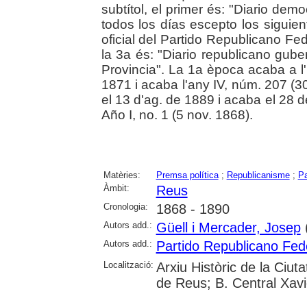
subtítol, el primer és: "Diario dem
todos los días escepto los siguien
oficial del Partido Republicano Fe
la 3a és: "Diario republicano gub
Provincia". La 1a època acaba a l'1
1871 i acaba l'any IV, núm. 207 (
el 13 d'ag. de 1889 i acaba el 28 
Año I, no. 1 (5 nov. 1868).
Matèries:
Premsa política
;
Republicanisme
;
Pa
Àmbit:
Reus
Cronologia:
1868 - 1890
Autors add.:
Güell i Mercader, Josep
(
Autors add.:
Partido Republicano Fed
Localització:
Arxiu Històric de la Ciut
de Reus; B. Central Xav