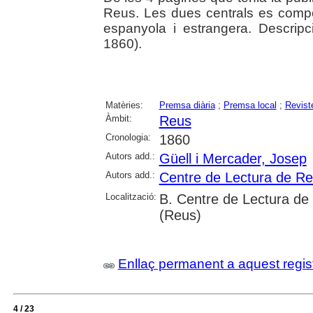
Reus. Les dues centrals es compo
espanyola i estrangera. Descripc
1860).
Matèries:
Premsa diària
;
Premsa local
;
Revist
Àmbit:
Reus
Cronologia:
1860
Autors add.:
Güell i Mercader, Josep
Autors add.:
Centre de Lectura de R
Localització:
B. Centre de Lectura de
(Reus)
Enllaç permanent a aquest regis
4 / 23