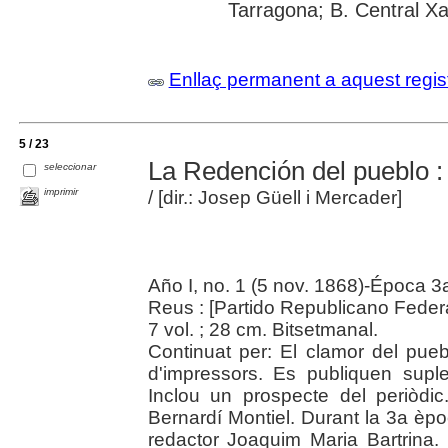
Tarragona; B. Central X
Enllaç permanent a aquest regis
5 / 23
La Redención del pueblo : 
seleccionar
imprimir
/ [dir.: Josep Güell i Mercader]
Año I, no. 1 (5 nov. 1868)-Época 3a
Reus : [Partido Republicano Feder
7 vol. ; 28 cm. Bitsetmanal.
Continuat per: El clamor del pueb
d'impressors. Es publiquen supl
Inclou un prospecte del periòdic
Bernardí Montiel. Durant la 3a èpoc
redactor Joaquim Maria Bartrina