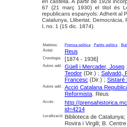
en castellà. A partir de 1928 incor
67 (21 març 1930) el títol és L
republicans espanyols: Adherit al P
Catalunya, Llibertat, Democrácia,
I, no. 1 (15 dic. 1874).
Matèries:
Premsa política
;
Partits polítics
;
But
Àmbit:
Reus
Cronologia:
[1874 - 1936]
Autors add.:
Güell i Mercader, Josep
Teodor
(Dir.) ;
Salvadó, 
Francesc
(Dir.) ;
Sistaré
Autors add.:
Acció Catalana Republic
Reformista
. Reus
Accés:
http://prensahistorica.m
id=4214
Localització:
Biblioteca de Catalunya; 
Rovira i Virgili; B. Cent