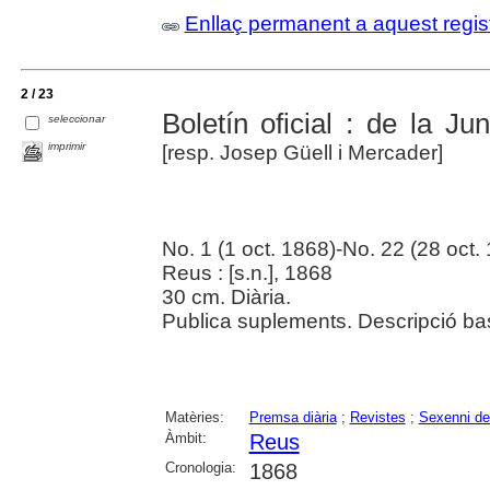
Enllaç permanent a aquest regis
2 / 23
Boletín oficial : de la J
seleccionar
imprimir
[resp. Josep Güell i Mercader]
No. 1 (1 oct. 1868)-No. 22 (28 oct.
Reus : [s.n.], 1868
30 cm. Diària.
Publica suplements. Descripció bas
Matèries:
Premsa diària
;
Revistes
;
Sexenni de
Àmbit:
Reus
Cronologia:
1868