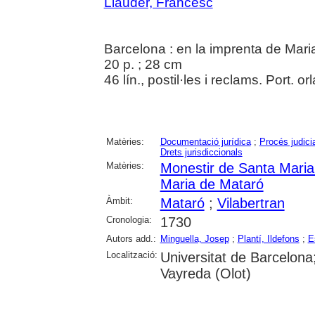
Llauder, Francesc
Barcelona : en la imprenta de Maria
20 p. ; 28 cm
46 lín., postil·les i reclams. Port. orl
Matèries:
Documentació jurídica
;
Procés judicia
Drets jurisdiccionals
Matèries:
Monestir de Santa Maria
Maria de Mataró
Àmbit:
Mataró
;
Vilabertran
Cronologia:
1730
Autors add.:
Minguella, Josep
;
Plantí, Ildefons
;
E
Localització:
Universitat de Barcelona
Vayreda (Olot)