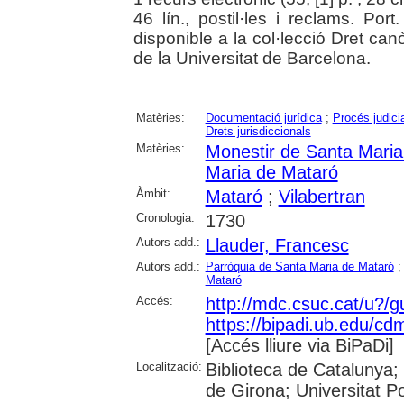
46 lín., postil·les i reclams. Port
disponible a la col·lecció Dret canò
de la Universitat de Barcelona.
Matèries:
Documentació jurídica
;
Procés judicia
Drets jurisdiccionals
Matèries:
Monestir de Santa Maria
Maria de Mataró
Àmbit:
Mataró
;
Vilabertran
Cronologia:
1730
Autors add.:
Llauder, Francesc
Autors add.:
Parròquia de Santa Maria de Mataró
Mataró
Accés:
http://mdc.csuc.cat/u?/
https://bipadi.ub.edu/cdm
[Accés lliure via BiPaDi]
Localització:
Biblioteca de Catalunya; 
de Girona; Universitat 