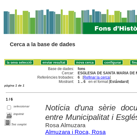
Cerca a la base de dades
Base de dades:
fons
Cercar:
ESGLESIA DE SANTA MARIA DE 
Referències trobades:
6
[
Refinar la cerca
]
Mostrant:
1 .. 6
en el format [
Estàndard
]
pàgina 1 de 1
1 / 6
Notícia d'una sèrie doc
seleccionar
imprimir
entre Municipalitat i Esgl
Rosa Almuzara
Text complet
Almuzara i Roca, Rosa