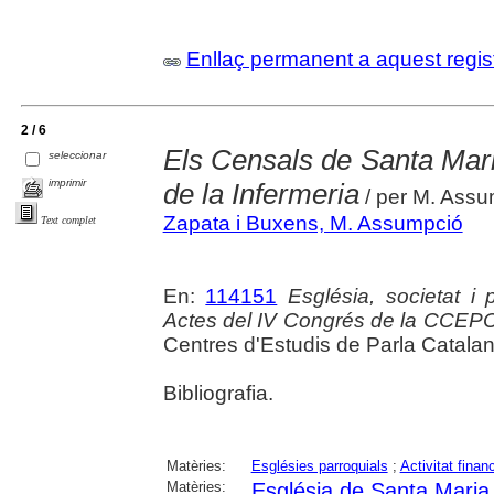
Enllaç permanent a aquest regis
2 / 6
Els Censals de Santa Mari
seleccionar
imprimir
de la Infermeria
/ per M. Ass
Zapata i Buxens, M. Assumpció
Text complet
En:
114151
Església, societat i
Actes del IV Congrés de la CCEP
Centres d'Estudis de Parla Catala
Bibliografia.
Matèries:
Esglésies parroquials
;
Activitat finan
Matèries:
Església de Santa Maria