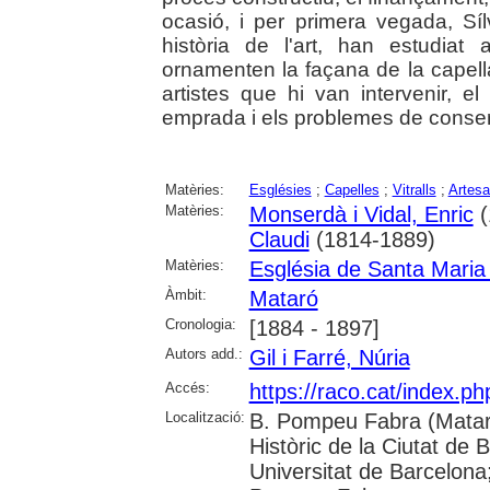
ocasió, i per primera vegada, Síl
història de l'art, han estudiat
ornamenten la façana de la capella: 
artistes que hi van intervenir, el 
emprada i els problemes de conserva
Matèries:
Esglésies
;
Capelles
;
Vitralls
;
Artes
Matèries:
Monserdà i Vidal, Enric
(
Claudi
(1814-1889)
Matèries:
Església de Santa Maria
Àmbit:
Mataró
Cronologia:
[1884 - 1897]
Autors add.:
Gil i Farré, Núria
Accés:
https://raco.cat/index.
Localització:
B. Pompeu Fabra (Mataró
Històric de la Ciutat de 
Universitat de Barcelona;