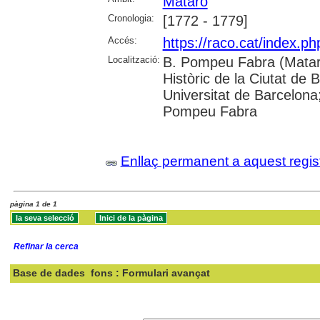
Mataró
Cronologia:
[1772 - 1779]
Accés:
https://raco.cat/index.
Localització:
B. Pompeu Fabra (Mataró
Històric de la Ciutat de 
Universitat de Barcelona;
Pompeu Fabra
Enllaç permanent a aquest regis
pàgina 1 de 1
Refinar la cerca
Base de dades
fons : Formulari avançat
Cercar: