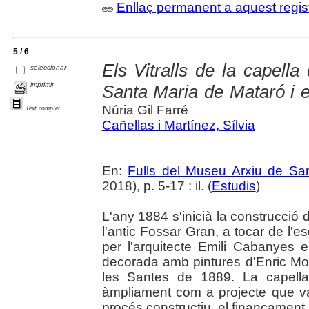
Enllaç permanent a aquest regis
5 / 6
Els Vitralls de la capell
seleccionar
imprimir
Santa Maria de Mataró i e
Núria Gil Farré
Text complet
Cañellas i Martínez, Sílvia
En:
Fulls del Museu Arxiu de Sa
2018), p. 5-17 : il. (
Estudis
)
L'any 1884 s'inicià la construcció 
l'antic Fossar Gran, a tocar de l'
per l'arquitecte Emili Cabanyes en
decorada amb pintures d'Enric Mo
les Santes de 1889. La capella
àmpliament com a projecte que va 
procés constructiu, el finançament,