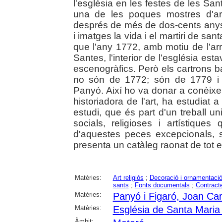
l'església en les festes de les San
una de les poques mostres d'ar
després de més de dos-cents anys
i imatges la vida i el martiri de s
que l'any 1772, amb motiu de l'arr
Santes, l'interior de l'església e
escenogràfics. Però els cartrons b
no són de 1772; són de 1779 i 
Panyó. Així ho va donar a conèixer
historiadora de l'art, ha estudiat 
estudi, que és part d'un treball un
socials, religioses i artístiqu
d'aquestes peces excepcionals, s'
presenta un catàleg raonat de tot e
Matèries:
Art religiós
;
Decoració i ornamentaci
sants
;
Fonts documentals
;
Contract
Matèries:
Panyó i Figaró, Joan Car
Matèries:
Església de Santa Maria
Àmbit: