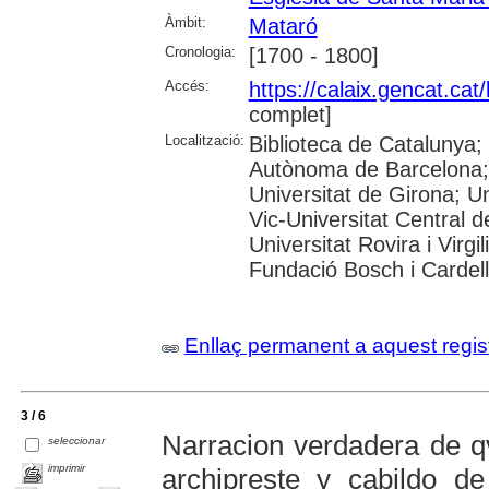
Àmbit:
Mataró
Cronologia:
[1700 - 1800]
Accés:
https://calaix.gencat.ca
complet]
Localització:
Biblioteca de Catalunya;
Autònoma de Barcelona; 
Universitat de Girona; Un
Vic-Universitat Central d
Universitat Rovira i Virg
Fundació Bosch i Cardell
Enllaç permanent a aquest regis
3 / 6
Narracion verdadera de qv
seleccionar
imprimir
archipreste y cabildo de