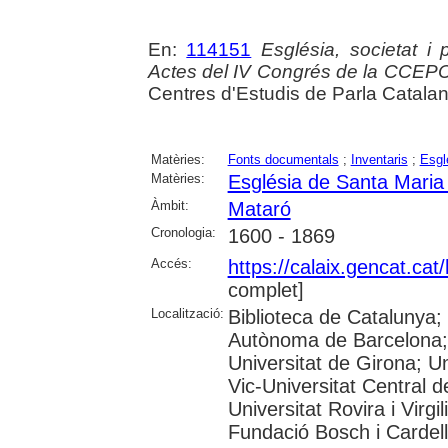
En:
114151
Església, societat i
Actes del IV Congrés de la CCEP
Centres d'Estudis de Parla Catala
Matèries:
Fonts documentals
;
Inventaris
;
Esgl
Matèries:
Església de Santa Maria
Àmbit:
Mataró
Cronologia:
1600 - 1869
Accés:
https://calaix.gencat.ca
complet]
Localització:
Biblioteca de Catalunya;
Autònoma de Barcelona; 
Universitat de Girona; Un
Vic-Universitat Central d
Universitat Rovira i Virg
Fundació Bosch i Cardell