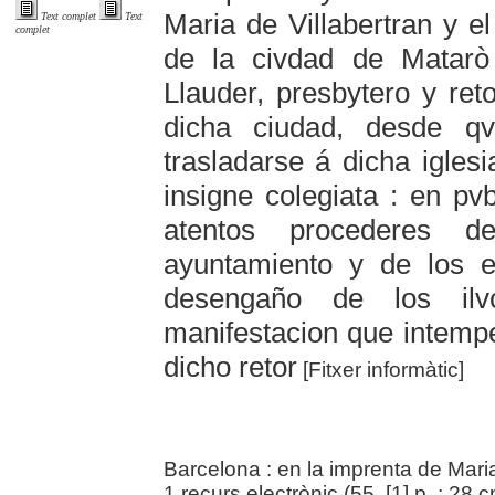
Maria de Villabertran y el
Text complet
Text
complet
de la civdad de Matarò 
Llauder, presbytero y reto
dicha ciudad, desde 
trasladarse á dicha iglesi
insigne colegiata : en pvb
atentos procederes de
ayuntamiento y de los e
desengaño de los ilv
manifestacion que intempe
dicho retor
[Fitxer informàtic]
Barcelona : en la imprenta de Maria
1 recurs electrònic (55, [1] p. ; 28 