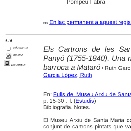
Pompeu Fabra
Enllaç permanent a aquest regis
6 / 6
Els Cartrons de les San
seleccionar
imprimir
Panyó (1755-1840). Una mo
barroca a Mataró
Text complet
/ Ruth Garc
Garcia López, Ruth
En:
Fulls del Museu Arxiu de Sant
p. 15-30 : il. (
Estudis
)
Bibliografia. Notes.
El Museu Arxiu de Santa Maria c
conjunt de cartrons pintats que va