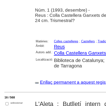
Núm. 1 (1993, desembre) -
Reus : Colla Castellera Ganxets d
24 cm. Trismestral?
Matèries:
Colles castelleres
;
Castellers
;
Tradi
Àmbit:
Reus
Autors add.:
Colla Castellera Ganxet
Localització:
Biblioteca de Catalunya; U
de Tarragona
Enllaç permanent a aquest regis
16 / 568
L'Aleta : Butlletí intern
seleccionar