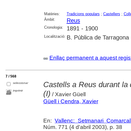
Matèries:
Tradicions populars
;
Castellers
;
Coll
Àmbit:
Reus
Cronologia:
1891 - 1900
Localització:
B. Pública de Tarragona
Enllaç permanent a aquest regis
7 / 568
Castells a Reus durant la
seleccionar
imprimir
(I)
/ Xavier Güell
Güell i Cendra, Xavier
En:
Vallenc: Setmanari Comarcal
Núm. 771 (4 d'abril 2003), p. 38