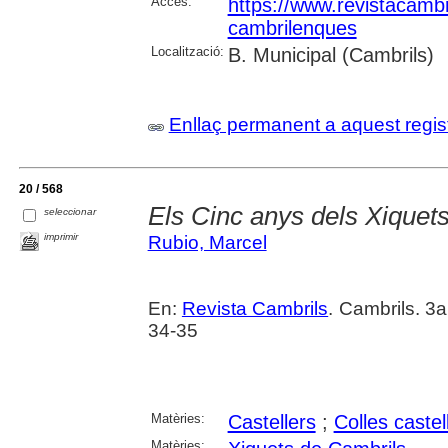
Accés:
https://www.revistacambr
cambrilenques
Localització:
B. Municipal (Cambrils)
Enllaç permanent a aquest regis
20 / 568
Els Cinc anys dels Xiquet
seleccionar
imprimir
Rubio, Marcel
En:
Revista Cambrils
. Cambrils. 3
34-35
Matèries:
Castellers
;
Colles castel
Matèries: