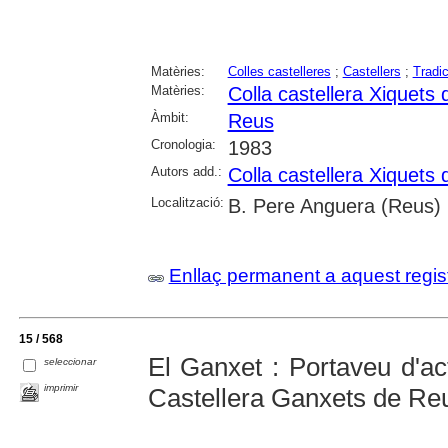
Matèries:
Colles castelleres
;
Castellers
;
Tradi
Matèries:
Colla castellera Xiquets
Àmbit:
Reus
Cronologia:
1983
Autors add.:
Colla castellera Xiquets
Localització:
B. Pere Anguera (Reus)
Enllaç permanent a aquest regis
15 / 568
El Ganxet : Portaveu d'act
seleccionar
imprimir
Castellera Ganxets de Re