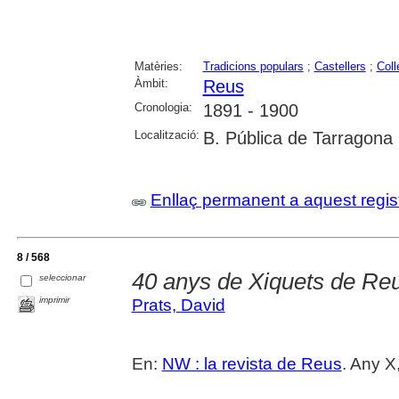
Matèries:
Tradicions populars
;
Castellers
;
Coll
Àmbit:
Reus
Cronologia:
1891 - 1900
Localització:
B. Pública de Tarragona
Enllaç permanent a aquest regis
8 / 568
40 anys de Xiquets de Re
seleccionar
imprimir
Prats, David
En:
NW : la revista de Reus
. Any X