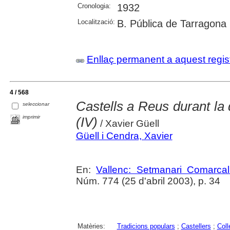
Cronologia:
1932
Localització:
B. Pública de Tarragona
Enllaç permanent a aquest regis
4 / 568
Castells a Reus durant la
seleccionar
imprimir
(IV)
/ Xavier Güell
Güell i Cendra, Xavier
En:
Vallenc: Setmanari Comarcal
Núm. 774 (25 d'abril 2003), p. 34
Matèries:
Tradicions populars
;
Castellers
;
Coll