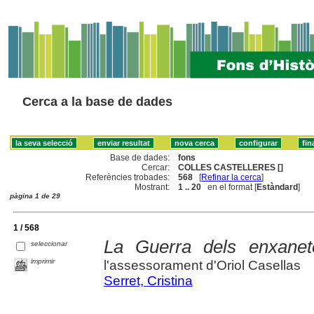
Cerca a la base de dades
Base de dades:
fons
Cercar:
COLLES CASTELLERES []
Referències trobades:
568
[
Refinar la cerca
]
Mostrant:
1 .. 20
en el format [
Estàndard
]
pàgina 1 de 29
1 / 568
La Guerra dels enxanet
seleccionar
imprimir
l'assessorament d'Oriol Casellas
Serret, Cristina