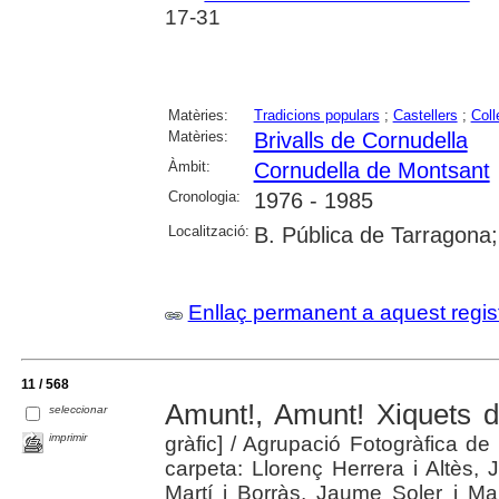
17-31
Matèries:
Tradicions populars
;
Castellers
;
Coll
Matèries:
Brivalls de Cornudella
Àmbit:
Cornudella de Montsant
Cronologia:
1976 - 1985
Localització:
B. Pública de Tarragona
Enllaç permanent a aquest regis
11 / 568
Amunt!, Amunt! Xiquets 
seleccionar
imprimir
gràfic]
/ Agrupació Fotogràfica de 
carpeta: Llorenç Herrera i Altès,
Martí i Borràs, Jaume Soler i Ma