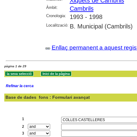
Xiquets de Cambrils
Àmbit:
Cambrils
Cronologia:
1993 - 1998
Localització:
B. Municipal (Cambrils)
Enllaç permanent a aquest regis
pàgina 1 de 29
Refinar la cerca
Base de dades
fons : Formulari avançat
Cercar:
1
2
3