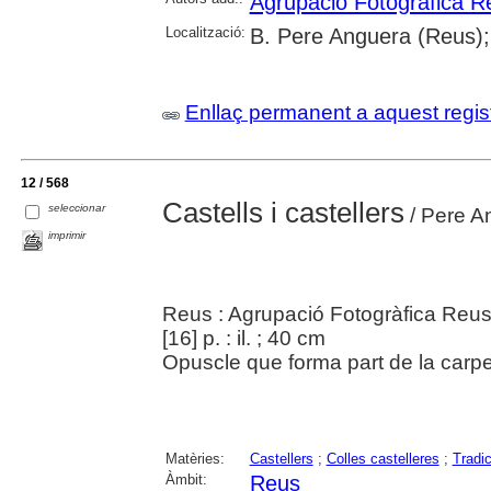
Agrupació Fotogràfica R
Localització:
B. Pere Anguera (Reus);
Enllaç permanent a aquest regis
12 / 568
Castells i castellers
seleccionar
/ Pere Ang
imprimir
Reus : Agrupació Fotogràfica Reus
[16] p. : il. ; 40 cm
Opuscle que forma part de la carp
Matèries:
Castellers
;
Colles castelleres
;
Tradi
Àmbit:
Reus