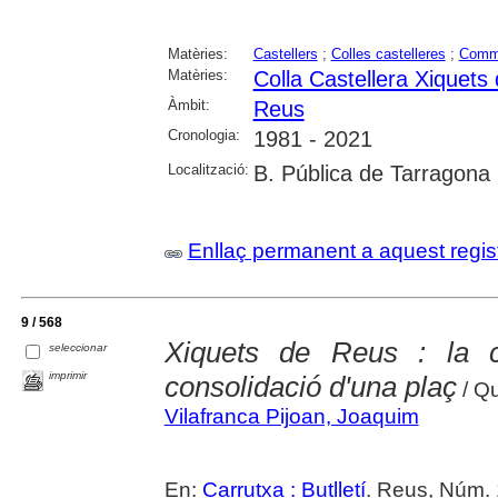
Matèries:
Castellers
;
Colles castelleres
;
Comm
Matèries:
Colla Castellera Xiquets
Àmbit:
Reus
Cronologia:
1981 - 2021
Localització:
B. Pública de Tarragona
Enllaç permanent a aquest regis
9 / 568
Xiquets de Reus : la co
seleccionar
imprimir
consolidació d'una plaç
/ Qu
Vilafranca Pijoan, Joaquim
En:
Carrutxa : Butlletí
. Reus, Núm. 