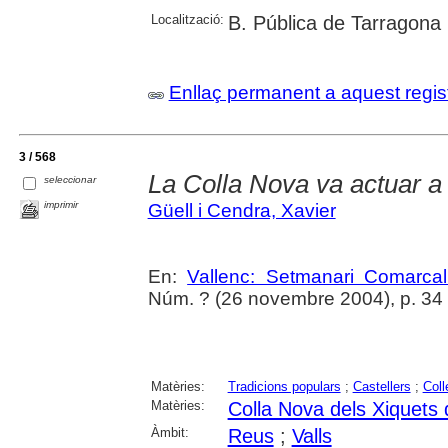
Localització:
B. Pública de Tarragona
Enllaç permanent a aquest regis
3 / 568
La Colla Nova va actuar a
seleccionar
imprimir
Güell i Cendra, Xavier
En:
Vallenc: Setmanari Comarcal
Núm. ? (26 novembre 2004), p. 34
Matèries:
Tradicions populars
;
Castellers
;
Coll
Matèries:
Colla Nova dels Xiquets 
Àmbit:
Reus
;
Valls