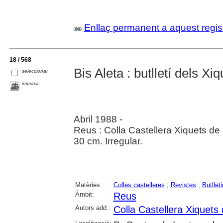
Enllaç permanent a aquest regis
18 / 568
Bis Aleta : butlletí dels X
seleccionar
imprimir
Abril 1988 -
Reus : Colla Castellera Xiquets de
30 cm. Irregular.
Matèries:
Colles castelleres
;
Revistes
;
Butllet
Àmbit:
Reus
Autors add.:
Colla Castellera Xiquets