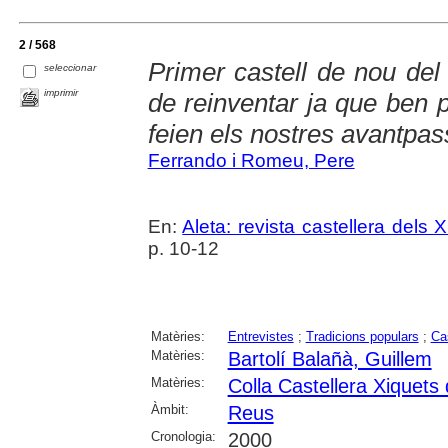
2 / 568
Primer castell de nou del 
seleccionar
imprimir
de reinventar ja que ben
feien els nostres avantpas
Ferrando i Romeu, Pere
En:
Aleta: revista castellera dels
p. 10-12
Matèries:
Entrevistes
;
Tradicions populars
;
Cas
Matèries:
Bartolí Balañà, Guillem
Matèries:
Colla Castellera Xiquets
Àmbit:
Reus
Cronologia:
2000