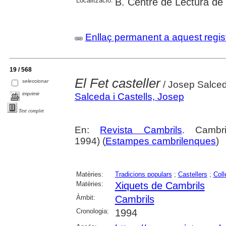
Localització:
B. Centre de Lectura de
Enllaç permanent a aquest regis
19 / 568
El Fet casteller
seleccionar
/ Josep Salced
imprimir
Salceda i Castells, Josep
Text complet
En:
Revista Cambrils
. Cambr
1994) (
Estampes cambrilenques
)
Matèries:
Tradicions populars
;
Castellers
;
Coll
Matèries:
Xiquets de Cambrils
Àmbit:
Cambrils
Cronologia:
1994