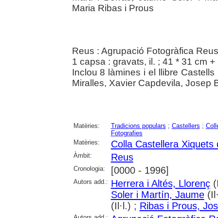
Maria Ribas i Prous
Reus : Agrupació Fotogràfica Reus
1 capsa : gravats, il. ; 41 * 31 cm + 
Inclou 8 làmines i el llibre Castells
Miralles, Xavier Capdevila, Josep B
Matèries:
Tradicions populars
;
Castellers
;
Coll
Fotografies
Matèries:
Colla Castellera Xiquets
Àmbit:
Reus
Cronologia:
[0000 - 1996]
Autors add.:
Herrera i Altés, Llorenç
(I
Soler i Martín, Jaume
(Il
(Il·l.) ;
Ribas i Prous, Jo
Autors add.: