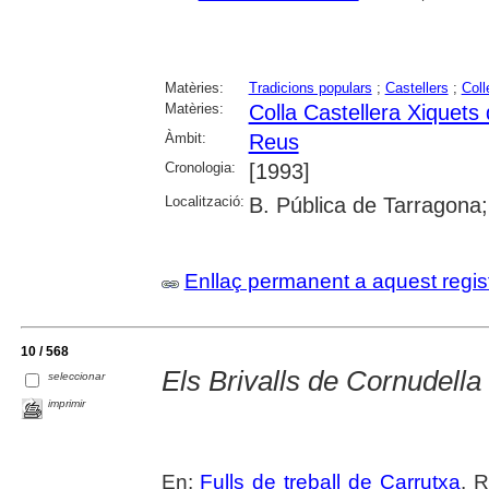
Matèries:
Tradicions populars
;
Castellers
;
Coll
Matèries:
Colla Castellera Xiquets
Àmbit:
Reus
Cronologia:
[1993]
Localització:
B. Pública de Tarragona
Enllaç permanent a aquest regis
10 / 568
Els Brivalls de Cornudella
seleccionar
imprimir
En:
Fulls de treball de Carrutxa
. 