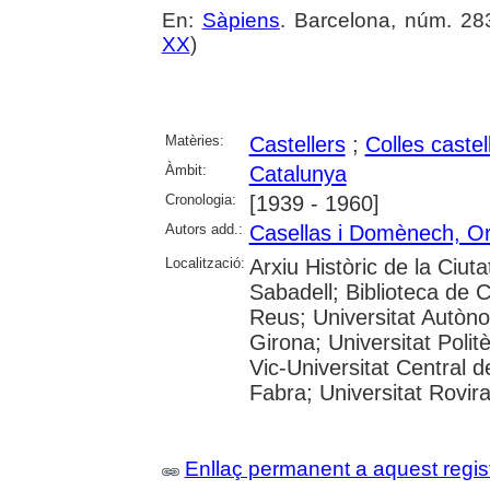
En:
Sàpiens
. Barcelona, núm. 283
XX
)
Matèries:
Castellers
;
Colles castel
Àmbit:
Catalunya
Cronologia:
[1939 - 1960]
Autors add.:
Casellas i Domènech, Or
Localització:
Arxiu Històric de la Ciut
Sabadell; Biblioteca de 
Reus; Universitat Autòno
Girona; Universitat Polit
Vic-Universitat Central 
Fabra; Universitat Rovira i
Enllaç permanent a aquest regis