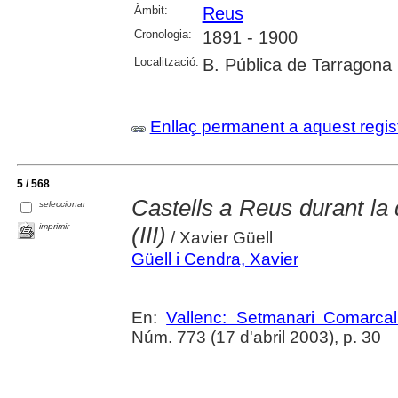
Àmbit:
Reus
Cronologia:
1891 - 1900
Localització:
B. Pública de Tarragona
Enllaç permanent a aquest regis
5 / 568
Castells a Reus durant la
seleccionar
imprimir
(III)
/ Xavier Güell
Güell i Cendra, Xavier
En:
Vallenc: Setmanari Comarcal
Núm. 773 (17 d'abril 2003), p. 30