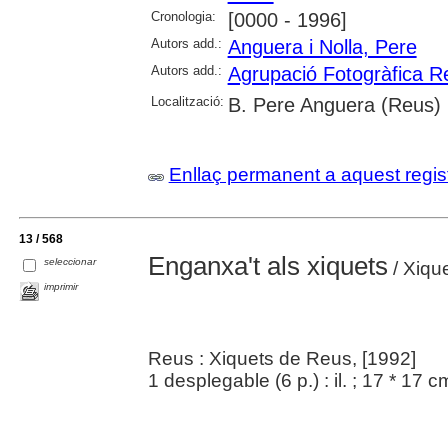
Cronologia:
[0000 - 1996]
Autors add.:
Anguera i Nolla, Pere
Autors add.:
Agrupació Fotogràfica R
Localització:
B. Pere Anguera (Reus)
Enllaç permanent a aquest regis
13 / 568
Enganxa't als xiquets
seleccionar
/ Xiqu
imprimir
Reus : Xiquets de Reus, [1992]
1 desplegable (6 p.) : il. ; 17 * 17 c