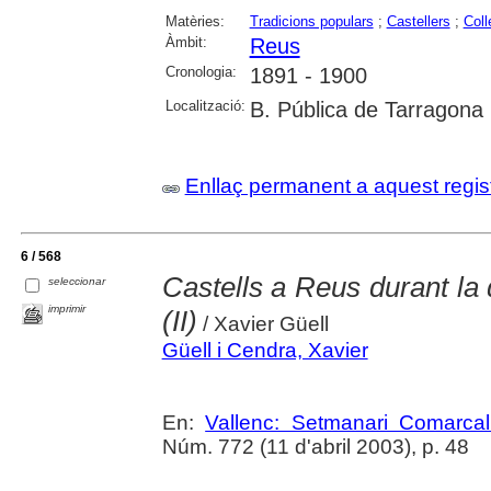
Matèries:
Tradicions populars
;
Castellers
;
Coll
Àmbit:
Reus
Cronologia:
1891 - 1900
Localització:
B. Pública de Tarragona
Enllaç permanent a aquest regis
6 / 568
Castells a Reus durant la
seleccionar
imprimir
(II)
/ Xavier Güell
Güell i Cendra, Xavier
En:
Vallenc: Setmanari Comarcal
Núm. 772 (11 d'abril 2003), p. 48