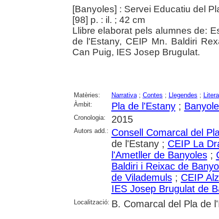
[Banyoles] : Servei Educatiu del Pl
[98] p. : il. ; 42 cm
Llibre elaborat pels alumnes de: 
de l'Estany, CEIP Mn. Baldiri R
Can Puig, IES Josep Brugulat.
Matèries:
Narrativa
;
Contes
;
Llegendes
;
Liter
Àmbit:
Pla de l'Estany
;
Banyole
Cronologia:
2015
Autors add.:
Consell Comarcal del Pla
de l'Estany ;
CEIP La Dr
l'Ametller de Banyoles
;
Baldiri i Reixac de Banyo
de Vilademuls
;
CEIP Alz
IES Josep Brugulat de B
Localització:
B. Comarcal del Pla de l