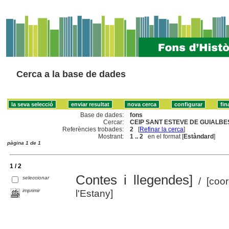
Cerca a la base de dades
Base de dades:
fons
Cercar:
CEIP SANT ESTEVE DE GUIALBES
Referències trobades:
2
[
Refinar la cerca
]
Mostrant:
1 .. 2
en el format [
Estàndard
]
pàgina 1 de 1
1 / 2
Contes i llegendes]
seleccionar
/ [coor
imprimir
l'Estany]