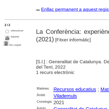
Enllaç permanent a aquest regis
2 / 2
La Conferència: experiènci
seleccionar
imprimir
(2021)
[Fitxer informàtic]
Text complet
[S.l.] : Generalitat de Catalunya. 
del Terri, 2022
1 recurs electrònic
Matèries:
Recursos educatius
;
Mate
Àmbit:
Vilademuls
Cronologia:
2021
Autors