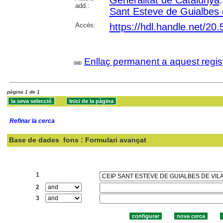
Generalitat de Catalunya
add.:
Sant Esteve de Guialbes 
Accés:
https://hdl.handle.net/20
Enllaç permanent a aquest regis
pàgina 1 de 1
Refinar la cerca
Base de dades
fons : Formulari avançat
Cercar:
1
2
3