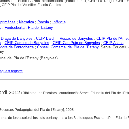
alumnes de: Escola Alzina Reclamadora (Fontcoberta), CEIP La Draga, CEIP Mn
CEIP Pla de l'Ametller, Escola Camins.
primàries
;
Narrativa
;
Poesia
;
Infància
s
;
Fontcoberta
;
Pla de l'Estany
 Draga de Banyoles
;
CEIP Baldiri i Reixac de Banyoles
;
CEIP Pla de l'Ametl
s
;
CEIP Camins de Banyoles
;
CEIP Can Puig de Banyoles
;
CEIP Alzina
dora de Fontcoberta
;
Consell Comarcal del Pla de l'Estany
. Servei Educatiu 
any
cal del Pla de l'Estany (Banyoles)
aquest registre
ordi 2012
/ Biblioteques Escolars ; coordinació: Servei Educatiu del Pla de l'Es
 Recursos Pedagògics del Pla de l'Estany], 2008
mnes de les escoles i instituts pertanyents a les Biblioteques Escolars PuntEdu de 