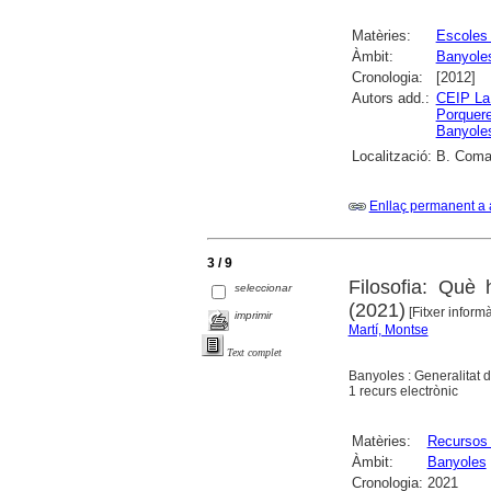
Matèries:
Escoles 
Àmbit:
Banyole
Cronologia:
[2012]
Autors add.:
CEIP La
Porquer
Banyole
Localització:
B. Comar
Enllaç permanent a 
3 / 9
Filosofia: Què 
seleccionar
(2021)
[Fitxer informà
imprimir
Martí, Montse
Text complet
Banyoles : Generalitat 
1 recurs electrònic
Matèries:
Recursos 
Àmbit:
Banyoles
Cronologia:
2021