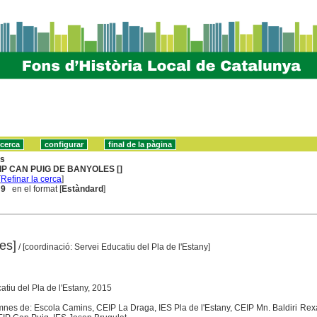
ns
IP CAN PUIG DE BANYOLES []
[
Refinar la cerca
]
 9
en el format [
Estàndard
]
es]
/ [coordinació: Servei Educatiu del Pla de l'Estany]
atiu del Pla de l'Estany, 2015
umnes de: Escola Camins, CEIP La Draga, IES Pla de l'Estany, CEIP Mn. Baldiri Re