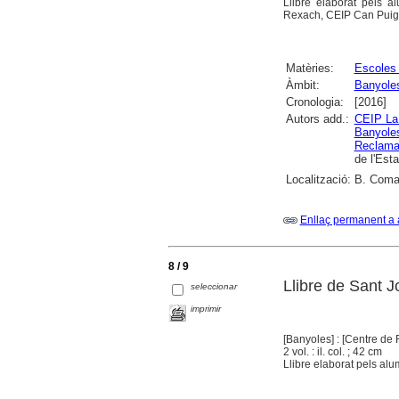
Llibre elaborat pels 
Rexach, CEIP Can Puig, 
Matèries:
Escoles 
Àmbit:
Banyole
Cronologia:
[2016]
Autors add.:
CEIP La
Banyole
Reclama
de l'Est
Localització:
B. Comar
Enllaç permanent a 
8 / 9
Llibre de Sant J
seleccionar
imprimir
[Banyoles] : [Centre de
2 vol. : il. col. ; 42 cm
Llibre elaborat pels alu