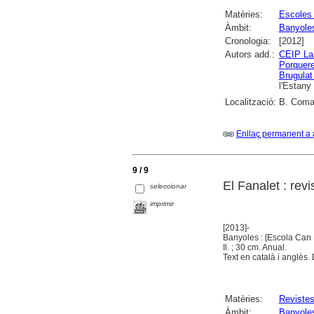
Matèries:
Escoles 
Àmbit:
Banyole
Cronologia:
[2012]
Autors add.:
CEIP La
Porquer
Brugulat
l'Estany
Localització:
B. Comar
Enllaç permanent a 
9 / 9
El Fanalet : rev
seleccionar
imprimir
[2013]-
Banyoles : [Escola Can P
Il. ; 30 cm. Anual.
Text en català i anglès
Matèries:
Reviste
Àmbit:
Banyole