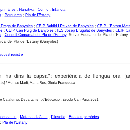
primàries
;
Narrativa
;
Còmic
;
Infància
s
;
Porqueres
;
Pla de l'Estany
 Draga de Banyoles
;
CEIP Baldiri i Reixac de Banyoles
;
CEIP L'Entorn Mata
es
;
CEIP Can Puig de Banyoles
;
IES Josep Brugulat de Banyoles
;
CEIP Ca
s
;
Consell Comarcal del Pla de l'Estany
. Servei Educatiu del Pla de l'Estany
cal del Pla de l'Estany (Banyoles)
aquest registre
hi ha dins la capsa?: experiència de llengua oral [act
tic]
/ Montse Martí, Maria Ros, Glòria Franquesa
de Catalunya. Departament d'Educació : Escola Can Puig, 2021
educatius
;
Material didàctic
;
Filosofia
;
Escoles primàries
;
Pla de l'Estany