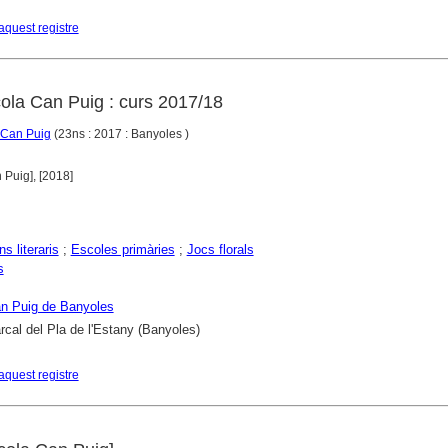
aquest registre
cola Can Puig : curs 2017/18
a Can Puig
(23ns : 2017 : Banyoles )
 Puig], [2018]
s literaris
;
Escoles primàries
;
Jocs florals
s
n Puig de Banyoles
cal del Pla de l'Estany (Banyoles)
aquest registre