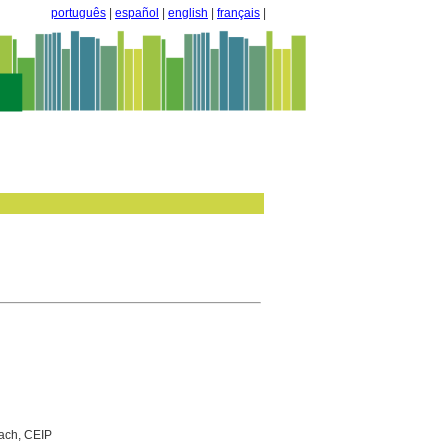
português
|
español
|
english
|
français
|
xach, CEIP