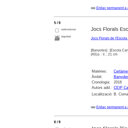
Enllaç permanent a 
5 / 9
Jocs Florals Es
seleccionar
imprimir
Jocs Florals de l'Escol
[Banyoles] : [Escola Can
[40] p. : il. ; 21 cm
Matèries:
Certàmen
Àmbit:
Banyole
Cronologia:
2018
Autors add.:
CEIP Ca
Localització:
B. Comar
Enllaç permanent a 
6 / 9