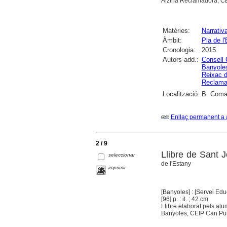
Alzina Reclamadora, CE
Matèries:
Narrativ
Àmbit:
Pla de l
Cronologia:
2015
Autors add.:
Consell 
Banyole
Reixac 
Reclama
Localització:
B. Comar
Enllaç permanent a 
2 / 9
Llibre de Sant J
seleccionar
de l'Estany
imprimir
[Banyoles] : [Servei Edu
[96] p. : il. ; 42 cm
Llibre elaborat pels al
Banyoles, CEIP Can Puig