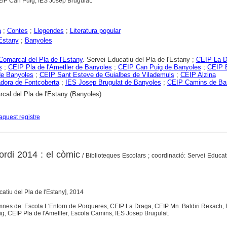
IP Can Puig, IES Josep Brugulat.
a
;
Contes
;
Llegendes
;
Literatura popular
'Estany
;
Banyoles
Comarcal del Pla de l'Estany
. Servei Educatiu del Pla de l'Estany ;
CEIP La D
s
;
CEIP Pla de l'Ametller de Banyoles
;
CEIP Can Puig de Banyoles
;
CEIP Ba
de Banyoles
;
CEIP Sant Esteve de Guialbes de Vilademuls
;
CEIP Alzina
dora de Fontcoberta
;
IES Josep Brugulat de Banyoles
;
CEIP Camins de Ba
cal del Pla de l'Estany (Banyoles)
aquest registre
ordi 2014 : el còmic
/ Biblioteques Escolars ; coordinació: Servei Educat
catiu del Pla de l'Estany], 2014
umnes de: Escola L'Entorn de Porqueres, CEIP La Draga, CEIP Mn. Baldiri Rexach,
, CEIP Pla de l'Ametller, Escola Camins, IES Josep Brugulat.