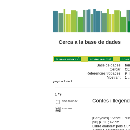
Cerca a la base de dades
Base de dades:
fo
Cercar:
CE
Referències trobades:
9
Mostrant:
1 ..
pàgina 1 de 1
1 / 9
Contes i llegend
seleccionar
imprimir
[Banyoles] : Servei Educ
[98] p. : il. ; 42 cm
Llibre elaborat pels al