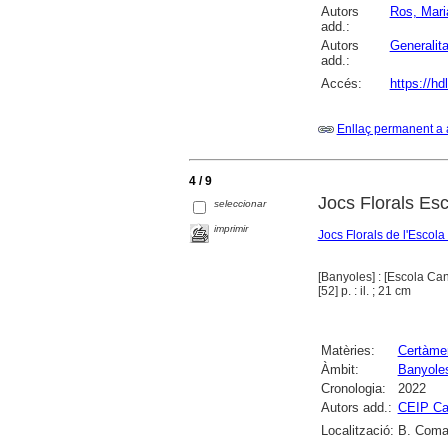
Autors
Ros, Mari
add.:
Autors
Generalit
add.:
Accés:
https://h
Enllaç permanent a 
4 / 9
Jocs Florals Es
seleccionar
imprimir
Jocs Florals de l'Escol
[Banyoles] : [Escola Ca
[52] p. : il. ; 21 cm
Matèries:
Certàmen
Àmbit:
Banyole
Cronologia:
2022
Autors add.:
CEIP Ca
Localització:
B. Comar