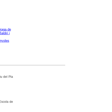
raga de
ldiri i
nyoles
iu del Pla
 Escola de