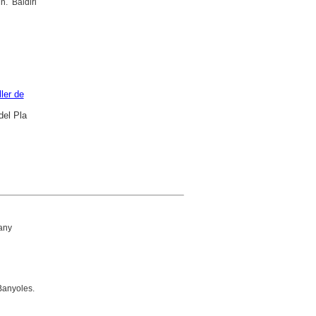
. Baldiri
ler de
del Pla
tany
Banyoles.