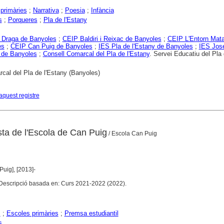
primàries
;
Narrativa
;
Poesia
;
Infància
s
;
Porqueres
;
Pla de l'Estany
 Draga de Banyoles
;
CEIP Baldiri i Reixac de Banyoles
;
CEIP L'Entorn Mata
es
;
CEIP Can Puig de Banyoles
;
IES Pla de l'Estany de Banyoles
;
IES Jos
 de Banyoles
;
Consell Comarcal del Pla de l'Estany
. Servei Educatiu del Pla
cal del Pla de l'Estany (Banyoles)
aquest registre
ista de l'Escola de Can Puig
/ Escola Can Puig
uig], [2013]-
. Descripció basada en: Curs 2021-2022 (2022).
s
;
Escoles primàries
;
Premsa estudiantil
s