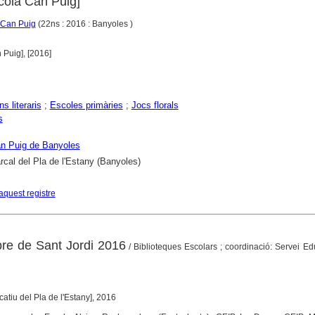
cola Can Puig]
a Can Puig
(22ns : 2016 : Banyoles )
 Puig], [2016]
s literaris
;
Escoles primàries
;
Jocs florals
s
n Puig de Banyoles
cal del Pla de l'Estany (Banyoles)
aquest registre
libre de Sant Jordi 2016
/ Biblioteques Escolars ; coordinació: Servei Ed
catiu del Pla de l'Estany], 2016