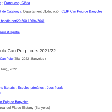
a
;
Franquesa, Glòria
at de Catalunya
. Departament d'Educació ;
CEIP Can Puig de Banyoles
dl.handle.net/20.500.12694/3041
aquest registre
cola Can Puig : curs 2021/22
a Can Puig
(25a : 2022 : Banyoles )
n Puig], 2022
s literaris
;
Escoles primàries
;
Jocs florals
s
n Puig de Banyoles
cal del Pla de l'Estany (Banyoles)