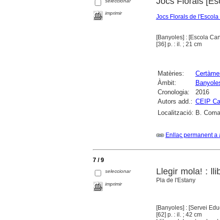
Jocs Florals [Es
seleccionar
imprimir
Jocs Florals de l'Escol
[Banyoles] : [Escola Can
[36] p. : il. ; 21 cm
Matèries:
Certàmen
Àmbit:
Banyole
Cronologia:
2016
Autors add.:
CEIP Ca
Localització:
B. Comar
Enllaç permanent a 
7 / 9
Llegir mola! : l
seleccionar
Pla de l'Estany
imprimir
[Banyoles] : [Servei Edu
[62] p. : il. ; 42 cm