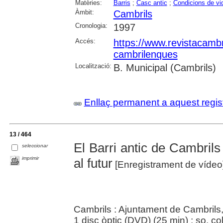
Matèries:
Barris
;
Casc antic
;
Condicions de vi
Àmbit:
Cambrils
Cronologia:
1997
Accés:
https://www.revistacambr
cambrilenques
Localització:
B. Municipal (Cambrils)
Enllaç permanent a aquest regis
13 / 464
El Barri antic de Cambrils 
seleccionar
imprimir
al futur
[Enregistrament de vídeo
Cambrils : Ajuntament de Cambrils
1 disc òptic (DVD) (25 min) : so, col