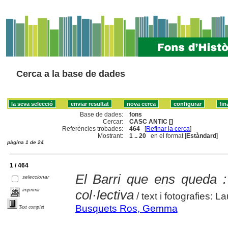
Cerca a la base de dades
Base de dades:
fons
Cercar:
CASC ANTIC []
Referències trobades:
464
[
Refinar la cerca
]
Mostrant:
1 .. 20
en el format [
Estàndard
]
pàgina 1 de 24
1 / 464
El Barri que ens queda 
seleccionar
imprimir
col·lectiva
/ text i fotografies:
Busquets Ros, Gemma
Text complet