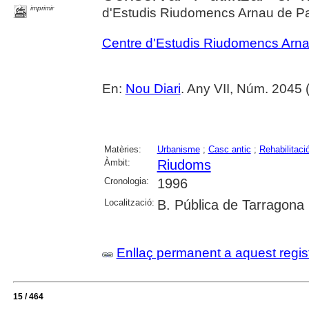
imprimir
d'Estudis Riudomencs Arnau de P
Centre d'Estudis Riudomencs Arn
En:
Nou Diari
. Any VII, Núm. 2045 
Matèries:
Urbanisme
;
Casc antic
;
Rehabilitació
Àmbit:
Riudoms
Cronologia:
1996
Localització:
B. Pública de Tarragona
Enllaç permanent a aquest regis
15 / 464