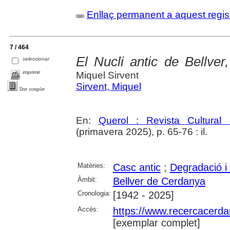
Enllaç permanent a aquest regis
7 / 464
El Nucli antic de Bellve
seleccionar
imprimir
Miquel Sirvent
Sirvent, Miquel
Text complet
En:
Querol : Revista Cultural
(primavera 2025), p. 65-76 : il.
Matèries:
Casc antic
;
Degradació i
Àmbit:
Bellver de Cerdanya
Cronologia:
[1942 - 2025]
Accés:
https://www.recercacerdan
[exemplar complet]