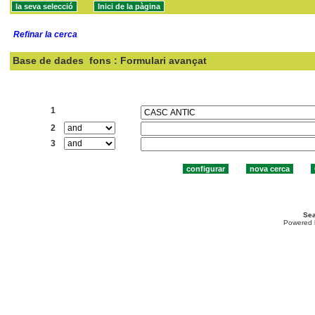
Refinar la cerca
Base de dades
fons : Formulari avançat
Cercar:
1
2
3
Sea
Powered