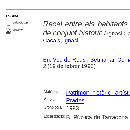
16 / 464
Recel entre els habitants
seleccionar
imprimir
de conjunt històric
/ Ignasi C
Casals, Ignasi
En:
Veu de Reus : Setmanari Com
2 (19 de febrer 1993)
Matèries:
Patrimoni històric i artíst
Àmbit:
Prades
Cronologia:
1993
Localització:
B. Pública de Tarragona