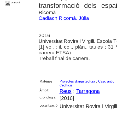
imprimir
transformació dels espa
Ricomà
Cadiach Ricomà, Júlia
2016
Universitat Rovira i Virgili. Escola
[1] vol. : il. col., plàn., taules ; 31
carrera ETSA)
Treball final de carrera.
Matèries:
Projectes d'arquitectura
;
Casc antic
d'edificis
Àmbit:
Reus
;
Tarragona
Cronologia:
[2016]
Localització:
Universitat Rovira i Virgili