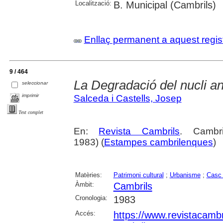
Localització:
B. Municipal (Cambrils)
Enllaç permanent a aquest regis
9 / 464
La Degradació del nucli an
seleccionar
imprimir
Salceda i Castells, Josep
Text complet
En:
Revista Cambrils
. Cambr
1983) (
Estampes cambrilenques
)
Matèries:
Patrimoni cultural
;
Urbanisme
;
Casc 
Àmbit:
Cambrils
Cronologia:
1983
Accés:
https://www.revistacambr