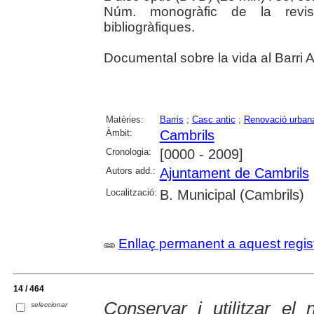
Núm. monogràfic de la revis
bibliogràfiques.
Documental sobre la vida al Barri A
Matèries:
Barris
;
Casc antic
;
Renovació urban
Àmbit:
Cambrils
Cronologia:
[0000 - 2009]
Autors add.:
Ajuntament de Cambrils
Localització:
B. Municipal (Cambrils)
Enllaç permanent a aquest regis
14 / 464
Conservar i utilitzar el 
seleccionar