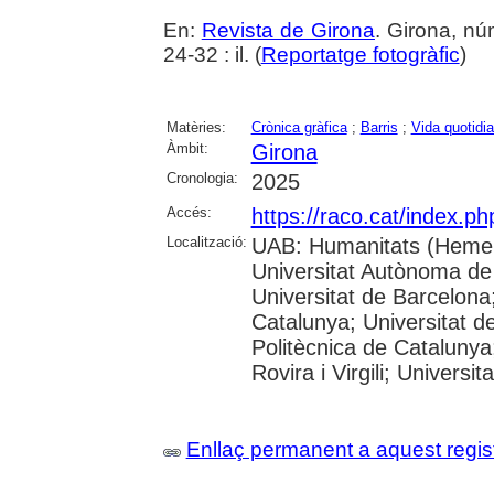
En:
Revista de Girona
. Girona, n
24-32 : il. (
Reportatge fotogràfic
)
Matèries:
Crònica gràfica
;
Barris
;
Vida quotidi
Àmbit:
Girona
Cronologia:
2025
Accés:
https://raco.cat/index.p
Localització:
UAB: Humanitats (Hemer
Universitat Autònoma de
Universitat de Barcelona;
Catalunya; Universitat de
Politècnica de Catalunya
Rovira i Virgili; Universi
Enllaç permanent a aquest regis