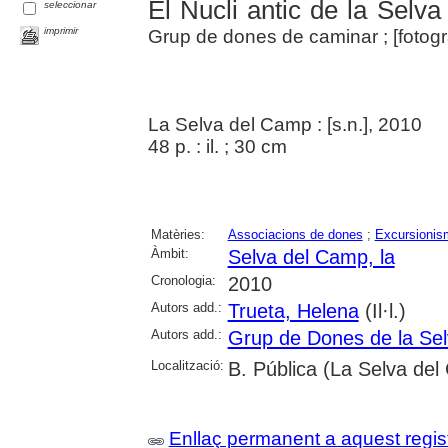
El Nucli antic de la Selv
seleccionar
imprimir
Grup de dones de caminar ; [fotogr
La Selva del Camp : [s.n.], 2010
48 p. : il. ; 30 cm
Matèries:
Associacions de dones
;
Excursionis
Àmbit:
Selva del Camp, la
Cronologia:
2010
Autors add.:
Trueta, Helena
(Il·l.)
Autors add.:
Grup de Dones de la Se
Localització:
B. Pública (La Selva de
Enllaç permanent a aquest regis