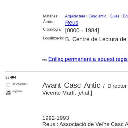
Matèries:
Arquitectura
;
Casc antic
;
Guies
;
Edi
Àmbit:
Reus
Cronologia:
[0000 - 1984]
Localització:
B. Centre de Lectura de
Enllaç permanent a aquest regis
5 / 464
Avant Casc Antic
seleccionar
/ Director
imprimir
Vicente Martí, [et al.]
1992-1993
Reus : Associació de Veïns Casc A