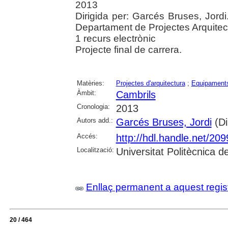
2013
Dirigida per: Garcés Bruses, Jordi
Departament de Projectes Arquitec
1 recurs electrònic
Projecte final de carrera.
Matèries:
Projectes d'arquitectura
;
Equipaments
Àmbit:
Cambrils
Cronologia:
2013
Autors add.:
Garcés Bruses, Jordi
(Di
Accés:
http://hdl.handle.net/20
Localització:
Universitat Politècnica 
Enllaç permanent a aquest regis
20 / 464