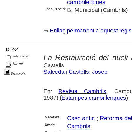
cambrilenques
Localització:
B. Municipal (Cambrils)
Enllaç permanent a aquest regis
10 / 464
La Restauració del nucli a
seleccionar
imprimir
Castells
Salceda i Castells, Josep
Text complet
En:
Revista Cambrils
. Cambr
1987) (
Estampes cambrilenques
)
Matèries:
Casc antic
;
Reforma del
Àmbit:
Cambrils