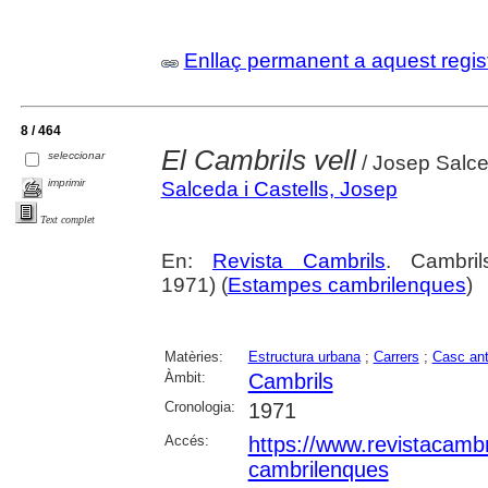
Enllaç permanent a aquest regis
8 / 464
El Cambrils vell
seleccionar
/ Josep Salce
imprimir
Salceda i Castells, Josep
Text complet
En:
Revista Cambrils
. Cambri
1971) (
Estampes cambrilenques
)
Matèries:
Estructura urbana
;
Carrers
;
Casc ant
Àmbit:
Cambrils
Cronologia:
1971
Accés:
https://www.revistacambr
cambrilenques