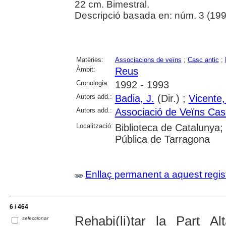
22 cm. Bimestral.
Descripció basada en: núm. 3 (19
Matèries:
Associacions de veïns
;
Casc antic
;
Àmbit:
Reus
Cronologia:
1992 - 1993
Autors add.:
Badia, J.
(Dir.) ;
Vicente,
Autors add.:
Associació de Veïns Cas
Localització:
Biblioteca de Catalunya;
Pública de Tarragona
Enllaç permanent a aquest regis
6 / 464
Rehabi(li)tar la Part Al
seleccionar