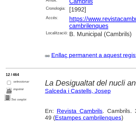
Àmbit:
Cambrils
Cronologia:
[1992]
Accés:
https://www.revistacambr
cambrilenques
Localització:
B. Municipal (Cambrils)
Enllaç permanent a aquest regis
12 / 464
La Desigualtat del nucli an
seleccionar
imprimir
Salceda i Castells, Josep
Text complet
En:
Revista Cambrils
. Cambrils. 
49 (
Estampes cambrilenques
)