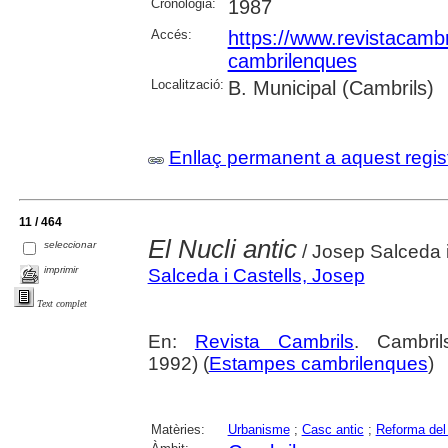
Cronologia:
1987
Accés:
https://www.revistacambr
cambrilenques
Localització:
B. Municipal (Cambrils)
Enllaç permanent a aquest regis
11 / 464
El Nucli antic
seleccionar
/ Josep Salceda i
imprimir
Salceda i Castells, Josep
Text complet
En:
Revista Cambrils
. Cambri
1992) (
Estampes cambrilenques
)
Matèries:
Urbanisme
;
Casc antic
;
Reforma del