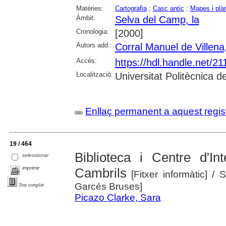
Matèries:
Cartografia
;
Casc antic
;
Mapes i plà
Àmbit:
Selva del Camp, la
Cronologia:
[2000]
Autors add.:
Corral Manuel de Villena
Accés:
https://hdl.handle.net/2
Localització:
Universitat Politècnica 
Enllaç permanent a aquest regis
19 / 464
Biblioteca i Centre d'In
seleccionar
imprimir
Cambrils
[Fitxer informàtic]
/ S
Garcés Bruses]
Text complet
Picazo Clarke, Sara