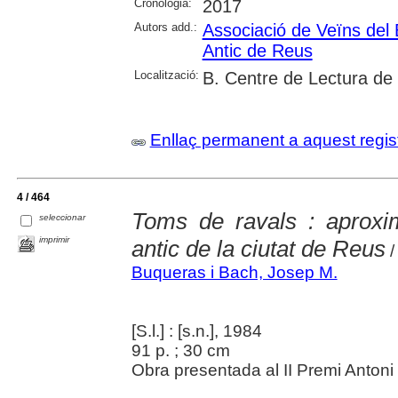
Cronologia:
2017
Autors add.:
Associació de Veïns del 
Antic de Reus
Localització:
B. Centre de Lectura de
Enllaç permanent a aquest regis
4 / 464
Toms de ravals : aproxim
seleccionar
imprimir
antic de la ciutat de Reus
/
Buqueras i Bach, Josep M.
[S.l.] : [s.n.], 1984
91 p. ; 30 cm
Obra presentada al II Premi Antoni