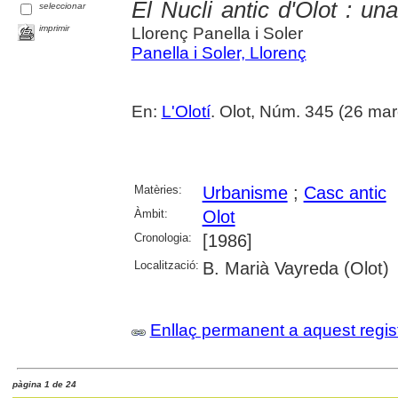
El Nucli antic d'Olot : un
seleccionar
imprimir
Llorenç Panella i Soler
Panella i Soler, Llorenç
En:
L'Olotí
. Olot, Núm. 345 (26 mar
Matèries:
Urbanisme
;
Casc antic
Àmbit:
Olot
Cronologia:
[1986]
Localització:
B. Marià Vayreda (Olot)
Enllaç permanent a aquest regis
pàgina 1 de 24