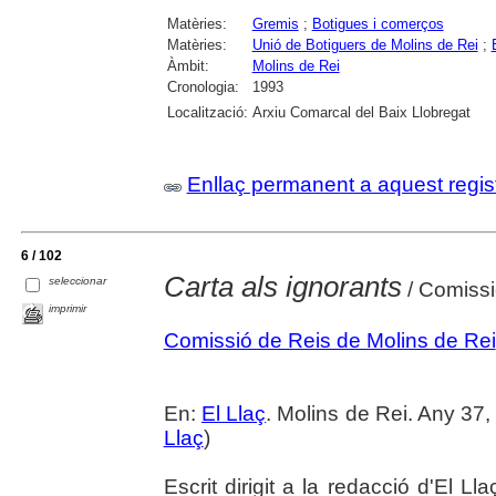
Matèries:
Gremis
;
Botigues i comerços
Matèries:
Unió de Botiguers de Molins de Rei
;
Àmbit:
Molins de Rei
Cronologia:
1993
Localització:
Arxiu Comarcal del Baix Llobregat
Enllaç permanent a aquest regis
6 / 102
Carta als ignorants
seleccionar
/ Comissi
imprimir
Comissió de Reis de Molins de Rei
En:
El Llaç
. Molins de Rei. Any 37,
Llaç
)
Escrit dirigit a la redacció d'El L