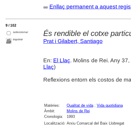
Enllaç permanent a aquest regis
9 / 102
És rendible el cotxe partic
seleccionar
imprimir
Prat i Gilabert, Santiago
En:
El Llaç
. Molins de Rei. Any 37,
Llaç
)
Reflexions entorn els costos de mant
Matèries:
Qualitat de vida
;
Vida quotidiana
Àmbit:
Molins de Rei
Cronologia:
1993
Localització:
Arxiu Comarcal del Baix Llobregat