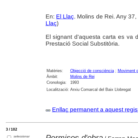
En:
El Llaç
. Molins de Rei. Any 37,
Llaç
)
El signant d'aquesta carta es va d
Prestació Social Substitòria.
Matèries:
Objecció de consciència
;
Moviment p
Àmbit:
Molins de Rei
Cronologia:
1993
Localització:
Arxiu Comarcal del Baix Llobregat
Enllaç permanent a aquest regis
3 / 102
Permisos d'obra
seleccionar