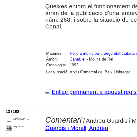
Queixes entorn el funcionament d
arran de la publicació d'una entr
núm. 268, i sobre la situació de c
Canal.
Matèries:
Policia municipal
;
Seguretat ciutadan
Àmbit:
Canal, el
- Molins de Rei
Cronologia:
1992
Localització:
Arxiu Comarcal del Baix Llobregat
Enllaç permanent a aquest regis
13 / 102
Comentari
seleccionar
/ Andreu Guardis i M
imprimir
Guardis i Morell, Andreu