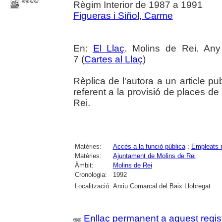
imprimir
Règim Interior de 1987 a 1991
Figueras i Siñol, Carme
En:
El Llaç
. Molins de Rei. An
7 (
Cartes al Llaç
)
Rèplica de l'autora a un article pu
referent a la provisió de places de
Rei.
Matèries:
Accés a la funció pública
;
Empleats 
Matèries:
Ajuntament de Molins de Rei
Àmbit:
Molins de Rei
Cronologia:
1992
Localització:
Arxiu Comarcal del Baix Llobregat
Enllaç permanent a aquest regis