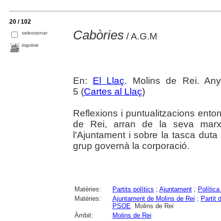
20 / 102
Cabòries
seleccionar
/ A.G.M
imprimir
En:
El Llaç
. Molins de Rei. An
5 (
Cartes al Llaç
)
Reflexions i puntualitzacions ento
de Rei, arran de la seva marxa
l'Ajuntament i sobre la tasca dut
grup governà la corporació.
Matèries:
Partits polítics
;
Ajuntament
;
Política
Matèries:
Ajuntament de Molins de Rei
;
Partit
PSOE
. Molins de Rei
Àmbit:
Molins de Rei