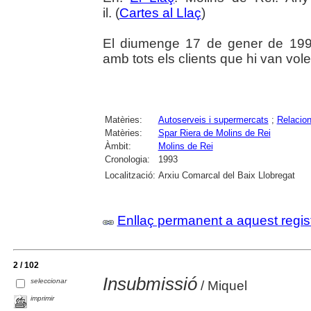
il. (
Cartes al Llaç
)
El diumenge 17 de gener de 1993
amb tots els clients que hi van voler
Matèries:
Autoserveis i supermercats
;
Relacion
Matèries:
Spar Riera de Molins de Rei
Àmbit:
Molins de Rei
Cronologia:
1993
Localització:
Arxiu Comarcal del Baix Llobregat
Enllaç permanent a aquest regis
2 / 102
Insubmissió
seleccionar
/ Miquel
imprimir