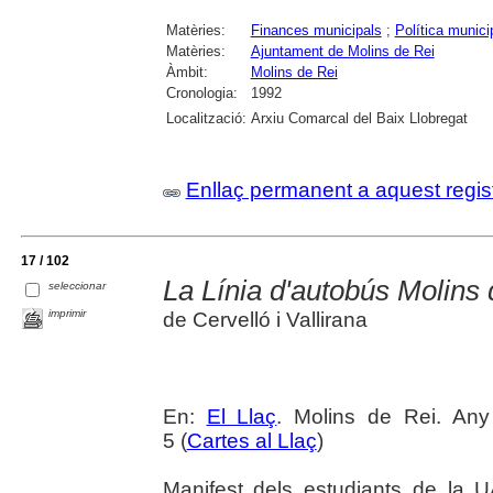
Matèries:
Finances municipals
;
Política munici
Matèries:
Ajuntament de Molins de Rei
Àmbit:
Molins de Rei
Cronologia:
1992
Localització:
Arxiu Comarcal del Baix Llobregat
Enllaç permanent a aquest regis
17 / 102
La Línia d'autobús Molins
seleccionar
imprimir
de Cervelló i Vallirana
En:
El Llaç
. Molins de Rei. An
5 (
Cartes al Llaç
)
Manifest dels estudiants de la U