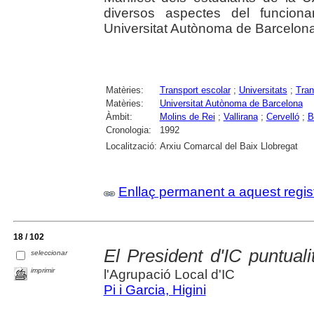
diversos aspectes del funcion
Universitat Autònoma de Barcelona (h
Matèries:
Transport escolar
;
Universitats
;
Tran
Matèries:
Universitat Autònoma de Barcelona
Àmbit:
Molins de Rei
;
Vallirana
;
Cervelló
;
B
Cronologia:
1992
Localització:
Arxiu Comarcal del Baix Llobregat
Enllaç permanent a aquest regis
18 / 102
El President d'IC puntuali
seleccionar
imprimir
l'Agrupació Local d'IC
Pi i Garcia, Higini