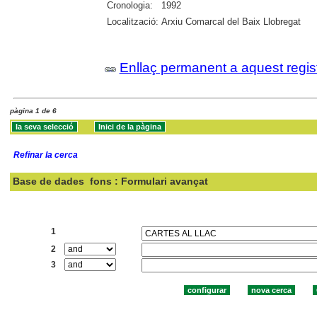
Cronologia:
1992
Localització:
Arxiu Comarcal del Baix Llobregat
Enllaç permanent a aquest regis
pàgina 1 de 6
Refinar la cerca
Base de dades
fons : Formulari avançat
Cercar:
1
2
3