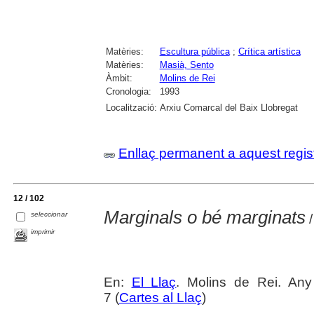
Matèries:
Escultura pública
;
Crítica artística
Matèries:
Masià, Sento
Àmbit:
Molins de Rei
Cronologia:
1993
Localització:
Arxiu Comarcal del Baix Llobregat
Enllaç permanent a aquest regis
12 / 102
Marginals o bé marginats
seleccionar
/
imprimir
En:
El Llaç
. Molins de Rei. An
7 (
Cartes al Llaç
)