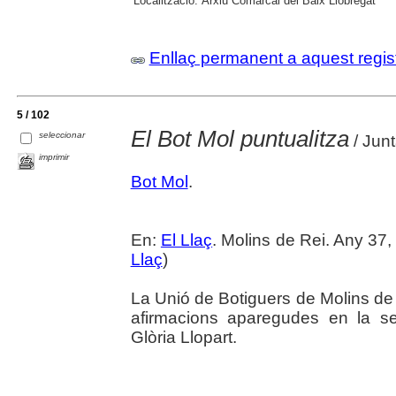
Localització:
Arxiu Comarcal del Baix Llobregat
Enllaç permanent a aquest regis
5 / 102
El Bot Mol puntualitza
seleccionar
/ Junt
imprimir
Bot Mol
.
En:
El Llaç
. Molins de Rei. Any 37,
Llaç
)
La Unió de Botiguers de Molins de
afirmacions aparegudes en la s
Glòria Llopart.