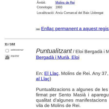
Àmbit:
Molins de Rei
Cronologia:
1993
Localització:
Arxiu Comarcal del Baix Llobregat
Enllaç permanent a aquest regis
11 / 102
Puntualitzant
seleccionar
/ Eloi Bergadà i 
imprimir
Bergadà i Murià, Eloi
En:
El Llaç
. Molins de Rei. Any 37,
al Llaç
)
Puntualitzacions a algunes de les
firmat per Sento Masià i aparegut 
qualitat d'algunes manifestacions 
vila de Molins de Rei.