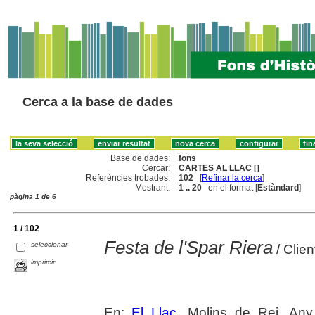
Cerca a la base de dades
Base de dades:
fons
Cercar:
CARTES AL LLAC []
Referències trobades:
102
[
Refinar la cerca
]
Mostrant:
1 .. 20
en el format [
Estàndard
]
pàgina 1 de 6
1 / 102
Festa de l'Spar Riera
seleccionar
/ Clien
imprimir
En:
El Llaç
. Molins de Rei. Any