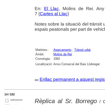
En:
El Llaç
. Molins de Rei. An
7 (
Cartes al Llaç
)
Notes sobre la situació del trànsit u
espais peatonals per part de vehicl
Matèries:
Aparcaments
;
Trànsit urbà
Àmbit:
Molins de Rei
Cronologia:
1992
Localització:
Arxiu Comarcal del Baix Llobregat
Enllaç permanent a aquest regis
14 / 102
Rèplica al Sr. Borrego
seleccionar
/ C