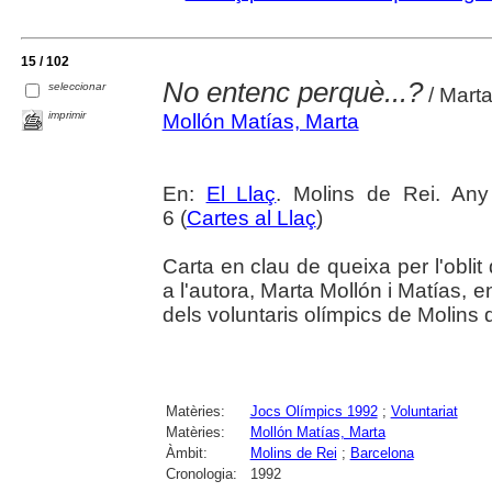
15 / 102
No entenc perquè...?
seleccionar
/ Marta
imprimir
Mollón Matías, Marta
En:
El Llaç
. Molins de Rei. An
6 (
Cartes al Llaç
)
Carta en clau de queixa per l'oblit
a l'autora, Marta Mollón i Matías, e
dels voluntaris olímpics de Molins 
Matèries:
Jocs Olímpics 1992
;
Voluntariat
Matèries:
Mollón Matías, Marta
Àmbit:
Molins de Rei
;
Barcelona
Cronologia:
1992