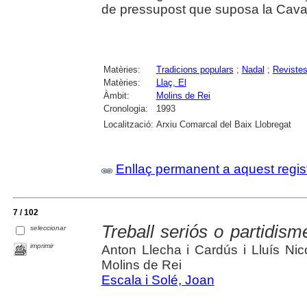
de pressupost que suposa la Cava
Matèries:
Tradicions populars
;
Nadal
;
Reviste
Matèries:
Llaç, El
Àmbit:
Molins de Rei
Cronologia:
1993
Localització:
Arxiu Comarcal del Baix Llobregat
Enllaç permanent a aquest regis
7 / 102
Treball seriós o partidism
seleccionar
imprimir
Anton Llecha i Cardús i Lluís Nic
Molins de Rei
Escala i Solé, Joan