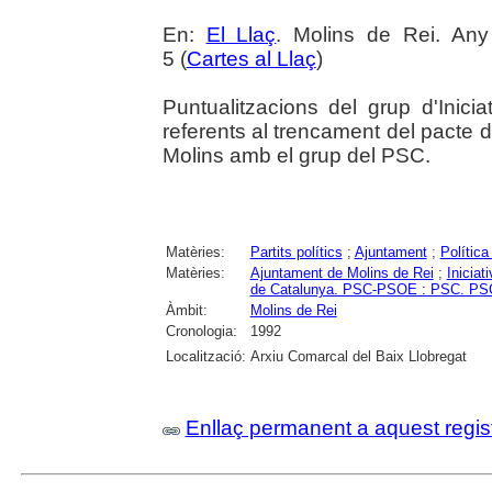
En:
El Llaç
. Molins de Rei. An
5 (
Cartes al Llaç
)
Puntualitzacions del grup d'Inic
referents al trencament del pacte 
Molins amb el grup del PSC.
Matèries:
Partits polítics
;
Ajuntament
;
Política
Matèries:
Ajuntament de Molins de Rei
;
Iniciat
de Catalunya. PSC-PSOE : PSC. P
Àmbit:
Molins de Rei
Cronologia:
1992
Localització:
Arxiu Comarcal del Baix Llobregat
Enllaç permanent a aquest regis