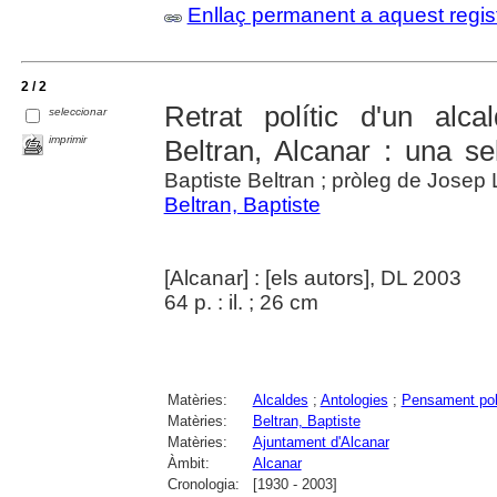
Enllaç permanent a aquest regis
2 / 2
Retrat polític d'un alc
seleccionar
imprimir
Beltran, Alcanar : una se
Baptiste Beltran ; pròleg de Josep L
Beltran, Baptiste
[Alcanar] : [els autors], DL 2003
64 p. : il. ; 26 cm
Matèries:
Alcaldes
;
Antologies
;
Pensament pol
Matèries:
Beltran, Baptiste
Matèries:
Ajuntament d'Alcanar
Àmbit:
Alcanar
Cronologia:
[1930 - 2003]