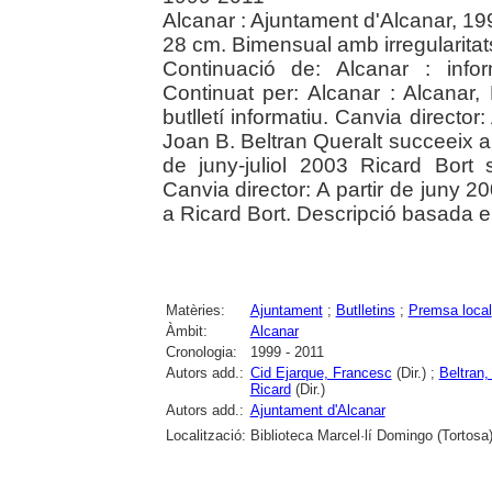
Alcanar : Ajuntament d'Alcanar, 1
28 cm. Bimensual amb irregularitat
Continuació de: Alcanar : info
Continuat per: Alcanar : Alcanar,
butlletí informatiu. Canvia directo
Joan B. Beltran Queralt succeeix a 
de juny-juliol 2003 Ricard Bort
Canvia director: A partir de juny 2
a Ricard Bort. Descripció basada e
Matèries:
Ajuntament
;
Butlletins
;
Premsa local
Àmbit:
Alcanar
Cronologia:
1999 - 2011
Autors add.:
Cid Ejarque, Francesc
(Dir.) ;
Beltran,
Ricard
(Dir.)
Autors add.:
Ajuntament d'Alcanar
Localització:
Biblioteca Marcel·lí Domingo (Tortosa