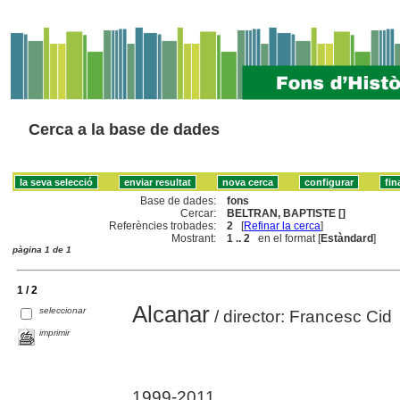
Cerca a la base de dades
Base de dades:
fons
Cercar:
BELTRAN, BAPTISTE []
Referències trobades:
2
[
Refinar la cerca
]
Mostrant:
1 .. 2
en el format [
Estàndard
]
pàgina 1 de 1
1 / 2
Alcanar
seleccionar
/ director: Francesc Cid
imprimir
1999-2011