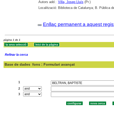
Autors add.:
Villa, Josep Lluís
(Pr.)
Localització:
Biblioteca de Catalunya; B. Pública d
Enllaç permanent a aquest regis
pàgina 1 de 1
Refinar la cerca
Base de dades
fons : Formulari avançat
Cercar:
1
2
3