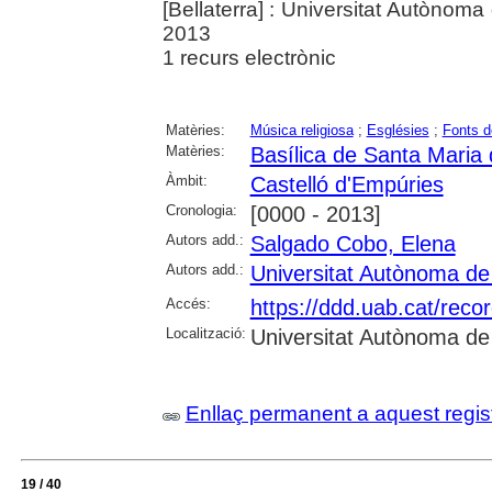
[Bellaterra] : Universitat Autònom
2013
1 recurs electrònic
Matèries:
Música religiosa
;
Esglésies
;
Fonts 
Matèries:
Basílica de Santa Maria 
Àmbit:
Castelló d'Empúries
Cronologia:
[0000 - 2013]
Autors add.:
Salgado Cobo, Elena
Autors add.:
Universitat Autònoma de
Accés:
https://ddd.uab.cat/reco
Localització:
Universitat Autònoma de
Enllaç permanent a aquest regis
19 / 40