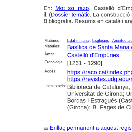
En:
Mot so razo
. Castelló d'Em
il. (
Dossier temàtic
. La construcció
Bibliografia. Resums en català i an
Matèries:
Edat mitjana
;
Esglésies
;
Arquitectura
Matèries:
Basílica de Santa Maria 
Àmbit:
Castelló d'Empúries
Cronologia:
[1261 - 1290]
Accés:
https://raco.cat/index.p
https://revistes.udg.edu
Localització:
Biblioteca de Catalunya;
Universitat de Girona; Un
Bordas i Estragués (Cast
(Girona); B. Fages de Cl
Enllaç permanent a aquest regis