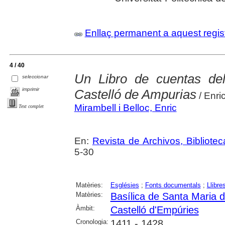
Enllaç permanent a aquest regis
4 / 40
Un Libro de cuentas del
seleccionar
imprimir
Castelló de Ampurias
/ Enri
Mirambell i Belloc, Enric
Text complet
En:
Revista de Archivos, Bibliot
5-30
Matèries:
Esglésies
;
Fonts documentals
;
Llibr
Matèries:
Basílica de Santa Maria 
Àmbit:
Castelló d'Empúries
Cronologia:
1411 - 1428