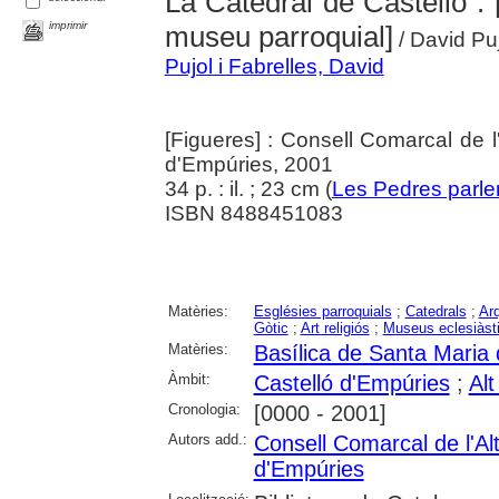
La Catedral de Castelló : [g
imprimir
museu parroquial]
/ David Puj
Pujol i Fabrelles, David
[Figueres] : Consell Comarcal de 
d'Empúries, 2001
34 p. : il. ; 23 cm (
Les Pedres parle
ISBN 8488451083
Matèries:
Esglésies parroquials
;
Catedrals
;
Arq
Gòtic
;
Art religiós
;
Museus eclesiàst
Matèries:
Basílica de Santa Maria 
Àmbit:
Castelló d'Empúries
;
Al
Cronologia:
[0000 - 2001]
Autors add.:
Consell Comarcal de l'A
d'Empúries