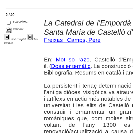
2 / 40
La Catedral de l'Empordà :
seleccionar
imprimir
Santa Maria de Castelló d
Freixas i Camps, Pere
Text complet
Text
complet
En:
Mot so razo
. Castelló d'Em
il. (
Dossier temàtic
. La construcció
Bibliografia. Resums en català i an
La persistent i tenaç determinaci
l'antiga diòcesi visigòtica va atrau
i artífexs en actiu més notables de
universitat i les elits de Castell
construir i ornamentar un gran
romàniques que, com moltes altr
voltant de l'any 1300 e
renovació/actualització a causa de