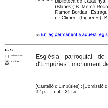
Localització:
Biblioteca de Catalunya;
(Blanes); B. Mercè Rodor
Ramon Bordas i Estragué
de Climent (Figueres); B
Enllaç permanent a aquest regis
11 / 40
Església parroquial d
seleccionar
imprimir
d'Empúries : monument de f
[Castelló d'Empúries] : [Comissió 
32 p. : il. col. ; 21 cm