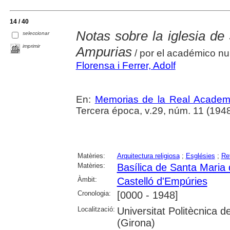
14 / 40
Notas sobre la iglesia de
seleccionar
imprimir
Ampurias
/ por el académico nu
Florensa i Ferrer, Adolf
En:
Memorias de la Real Academi
Tercera época, v.29, núm. 11 (1948) , 
Matèries:
Arquitectura religiosa
;
Esglésies
;
Re
Matèries:
Basílica de Santa Maria 
Àmbit:
Castelló d'Empúries
Cronologia:
[0000 - 1948]
Localització:
Universitat Politècnica 
(Girona)