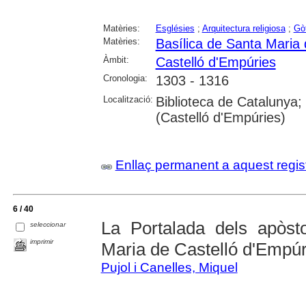
Matèries:
Esglésies
;
Arquitectura religiosa
;
Gò
Matèries:
Basílica de Santa Maria 
Àmbit:
Castelló d'Empúries
Cronologia:
1303 - 1316
Localització:
Biblioteca de Catalunya
(Castelló d'Empúries)
Enllaç permanent a aquest regis
6 / 40
La Portalada dels apòst
seleccionar
imprimir
Maria de Castelló d'Empúr
Pujol i Canelles, Miquel