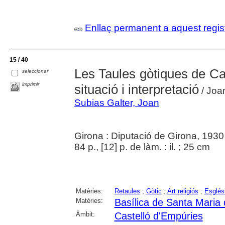
Enllaç permanent a aquest regis
15 / 40
Les Taules gòtiques de Ca
seleccionar
imprimir
situació i interpretació
/ Joa
Subias Galter, Joan
Girona : Diputació de Girona, 1930
84 p., [12] p. de làm. : il. ; 25 cm
Matèries:
Retaules
;
Gòtic
;
Art religiós
;
Esglés
Matèries:
Basílica de Santa Maria 
Àmbit:
Castelló d'Empúries