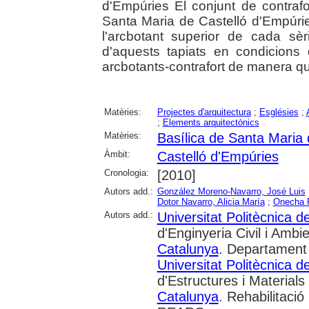
d'Empúries El conjunt de contraf
Santa Maria de Castelló d'Empúries
l'arcbotant superior de cada sèr
d'aquests tapiats en condicions 
arcbotants-contrafort de manera que
Matèries:
Projectes d'arquitectura
;
Esglésies
;
;
Elements arquitectònics
Matèries:
Basílica de Santa Maria 
Àmbit:
Castelló d'Empúries
Cronologia:
[2010]
Autors add.:
González Moreno-Navarro, José Luis
Dotor Navarro, Alicia María
;
Onecha P
Autors add.:
Universitat Politècnica 
d'Enginyeria Civil i Ambie
Catalunya
. Departament 
Universitat Politècnica 
d'Estructures i Material
Catalunya
. Rehabilitació