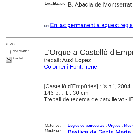
Localització:
B. Abadia de Montserrat
Enllaç permanent a aquest regis
8 / 40
L'Orgue a Castelló d'Emp
seleccionar
imprimir
treball: Auxí López
Colomer i Font, Irene
[Castelló d'Empúries] : [s.n.], 2004
146 p. : il. ; 30 cm
Treball de recerca de batxillerat - 
Matèries:
Esglésies parroquials
;
Orgues
;
Músic
Matèries:
Basílica de Santa María