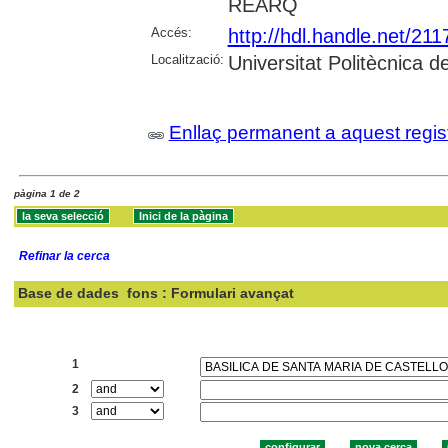
REARQ
Accés:
http://hdl.handle.net/21
Localització:
Universitat Politècnica 
Enllaç permanent a aquest regis
pàgina 1 de 2
Refinar la cerca
Base de dades
fons : Formulari avançat
Cercar:
1
2
3