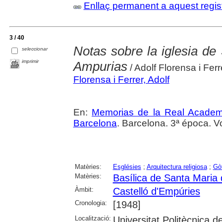
Enllaç permanent a aquest regis
3 / 40
Notas sobre la iglesia de
seleccionar
imprimir
Ampurias
/ Adolf Florensa i Ferr
Florensa i Ferrer, Adolf
En:
Memorias de la Real Academi
Barcelona
. Barcelona. 3ª época. Vo
Matèries:
Esglésies
;
Arquitectura religiosa
;
Gò
Matèries:
Basílica de Santa Maria 
Àmbit:
Castelló d'Empúries
Cronologia:
[1948]
Localització:
Universitat Politècnica 