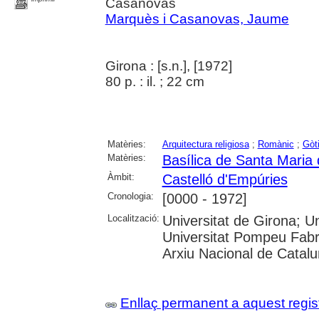
Casanovas
Marquès i Casanovas, Jaume
Girona : [s.n.], [1972]
80 p. : il. ; 22 cm
Matèries:
Arquitectura religiosa
;
Romànic
;
Gòt
Matèries:
Basílica de Santa Maria 
Àmbit:
Castelló d'Empúries
Cronologia:
[0000 - 1972]
Localització:
Universitat de Girona; Un
Universitat Pompeu Fabr
Arxiu Nacional de Catalu
Enllaç permanent a aquest regis