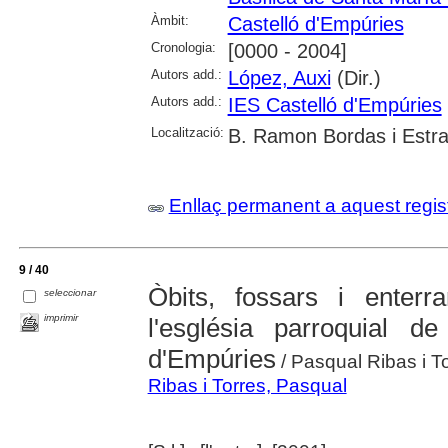
Àmbit:
Castelló d'Empúries
Cronologia:
[0000 - 2004]
Autors add.:
López, Auxi
(Dir.)
Autors add.:
IES Castelló d'Empúries
Localització:
B. Ramon Bordas i Estra
Enllaç permanent a aquest regis
9 / 40
Òbits, fossars i enter
seleccionar
imprimir
l'església parroquial 
d'Empúries
/ Pasqual Ribas i T
Ribas i Torres, Pasqual