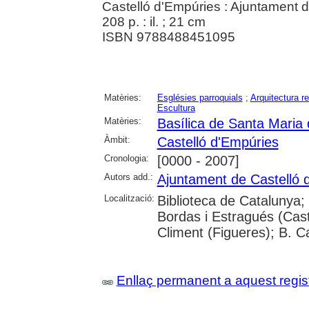
Castelló d'Empúries : Ajuntament 
208 p. : il. ; 21 cm
ISBN 9788488451095
Matèries:
Esglésies parroquials
;
Arquitectura re
Escultura
Matèries:
Basílica de Santa Maria 
Àmbit:
Castelló d'Empúries
Cronologia:
[0000 - 2007]
Autors add.:
Ajuntament de Castelló 
Localització:
Biblioteca de Catalunya;
Bordas i Estragués (Cast
Climent (Figueres); B. C
Enllaç permanent a aquest regis