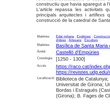
constructiu que havia aparegut a l'I
L'article repassa les activitats
principals arquitectes i artífexs
construcció de la catedral de Sant
Matèries:
Edat mitjana
;
Esglésies
;
Construcció
d'obres
;
Artesans
;
Escultors
Matèries:
Basílica de Santa Maria 
Àmbit:
Castelló d'Empúries
Cronologia:
[1250 - 1300]
Accés:
https://raco.cat/index.p
https://revistes.udg.edu
Localització:
Biblioteca de Catalunya;
Universitat de Girona; Un
Bordas i Estragués (Cast
(Girona); B. Fages de Cl