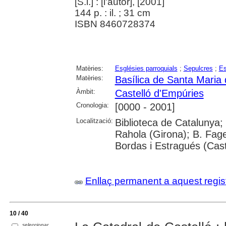
[S.l.] : [l'autor], [2001]
144 p. : il. ; 31 cm
ISBN 8460728374
Matèries:
Esglésies parroquials
;
Sepulcres
;
Es
Matèries:
Basílica de Santa Maria 
Àmbit:
Castelló d'Empúries
Cronologia:
[0000 - 2001]
Localització:
Biblioteca de Catalunya; 
Rahola (Girona); B. Fag
Bordas i Estragués (Cast
Enllaç permanent a aquest regis
10 / 40
seleccionar