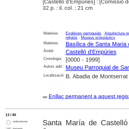
[Castelló d'Empúries] : [Comissió 
32 p. : il. col. ; 21 cm
Matèries:
Esglésies parroquials
;
Arquitectura re
religiós
;
Museus eclesiàstics
Matèries:
Basílica de Santa Maria 
Àmbit:
Castelló d'Empúries
Cronologia:
[0000 - 1999]
Autors add.:
Museu Parroquial de San
Localització:
B. Abadia de Montserrat
Enllaç permanent a aquest regis
13 / 40
Santa María de Castell
seleccionar
imprimir