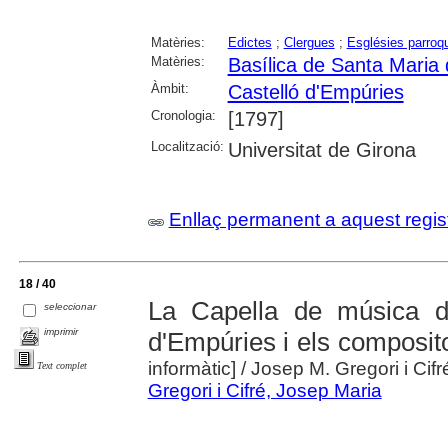
Matèries:
Edictes
;
Clergues
;
Esglésies parroqu
Matèries:
Basílica de Santa Maria 
Àmbit:
Castelló d'Empúries
Cronologia:
[1797]
Localització:
Universitat de Girona
Enllaç permanent a aquest regis
18 / 40
La Capella de música d
seleccionar
imprimir
d'Empúries i els composit
informàtic]
/ Josep M. Gregori i Ci
Text complet
Gregori i Cifré, Josep Maria