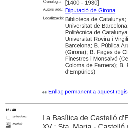
Cronologia:
[1400 - 1930]
Autors add.:
Diputació de Girona
Localització:
Biblioteca de Catalunya;
Universitat de Barcelona;
Politècnica de Catalunya
Universitat Rovira i Virgil
Barcelona; B. Pública Ar
(Girona); B. Fages de C
Finestres i Monsalvó (Ce
Coloma de Farners); B. 
d'Empúries)
Enllaç permanent a aquest regis
16 / 40
La Basílica de Castelló d'E
seleccionar
imprimir
XV : Sta. Maria - Castelló