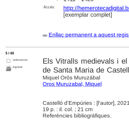
Accés:
http://hemerotecadigital
[exemplar complet]
Enllaç permanent a aquest regis
5 / 40
Els Vitralls medievals i el
seleccionar
imprimir
de Santa Maria de Castel
Miquel Orós Muruzábal
Oros Muruzabal, Miquel
Castelló d'Empúries : [l'autor], 202
19 p. : il. col. ; 21 cm
Referències bibliogràfiques.