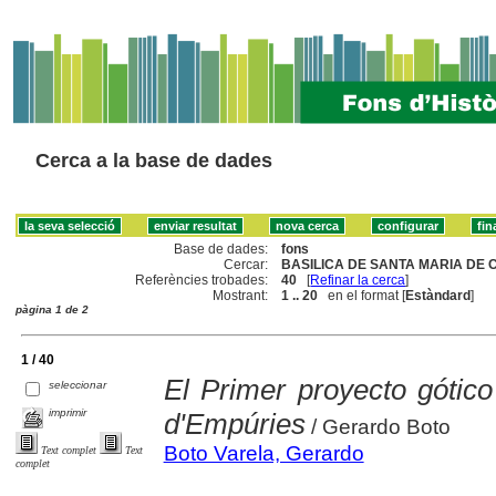
Cerca a la base de dades
Base de dades:
fons
Cercar:
BASILICA DE SANTA MARIA DE 
Referències trobades:
40
[
Refinar la cerca
]
Mostrant:
1 .. 20
en el format [
Estàndard
]
pàgina 1 de 2
1 / 40
El Primer proyecto gótic
seleccionar
imprimir
d'Empúries
/ Gerardo Boto
Boto Varela, Gerardo
Text complet
Text
complet