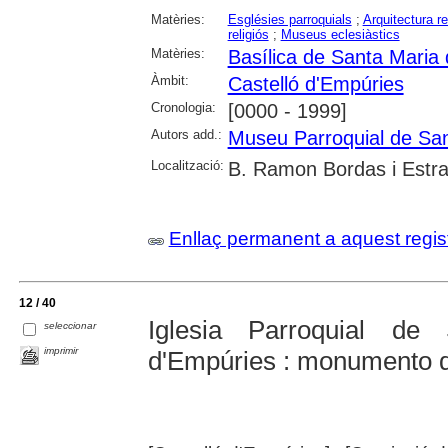
Matèries:
Esglésies parroquials
;
Arquitectura re
religiós
;
Museus eclesiàstics
Matèries:
Basílica de Santa Maria 
Àmbit:
Castelló d'Empúries
Cronologia:
[0000 - 1999]
Autors add.:
Museu Parroquial de San
Localització:
B. Ramon Bordas i Estra
Enllaç permanent a aquest regis
12 / 40
Iglesia Parroquial de
seleccionar
imprimir
d'Empúries : monumento de 