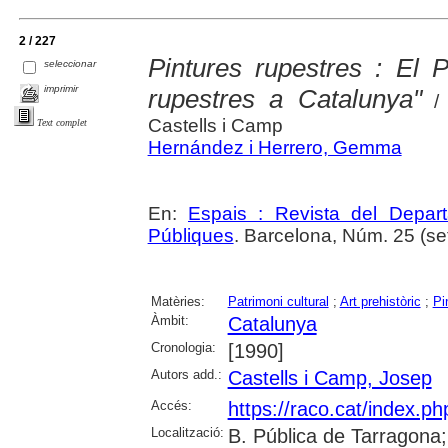
2 / 227
Pintures rupestres : El 
seleccionar
imprimir
rupestres a Catalunya"
/ 
Castells i Camp
Text complet
Hernández i Herrero, Gemma
En:
Espais : Revista del Departa
Públiques
. Barcelona, Núm. 25 (se
Matèries:
Patrimoni cultural
;
Art prehistòric
;
Pi
Àmbit:
Catalunya
Cronologia:
[1990]
Autors add.:
Castells i Camp, Josep
Accés:
https://raco.cat/index.ph
Localització:
B. Pública de Tarragona