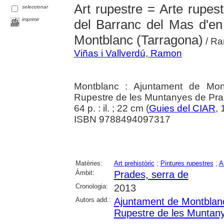
Art rupestre = Arte rupes
seleccionar
imprimir
del Barranc del Mas d'en
Montblanc (Tarragona)
/ Ra
Viñas i Vallverdú, Ramon
Montblanc : Ajuntament de Montb
Rupestre de les Muntanyes de Pra
64 p. : il. ; 22 cm (
Guies del CIAR
, 
ISBN 9788494097317
Matèries:
Art prehistòric
;
Pintures rupestres
;
A
Àmbit:
Prades, serra de
Cronologia:
2013
Autors add.:
Ajuntament de Montblan
Rupestre de les Muntan