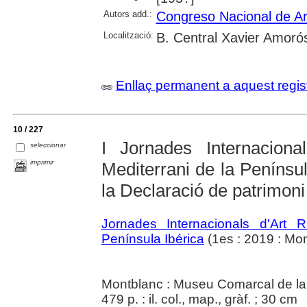
Autors add.:
Congreso Nacional de A
Localització:
B. Central Xavier Amoró
Enllaç permanent a aquest regis
10 / 227
I Jornades Internaciona
seleccionar
imprimir
Mediterrani de la Penínsul
la Declaració de patrimon
Jornades Internacionals d'Art 
Península Ibérica
(1es : 2019 : Mon
Montblanc : Museu Comarcal de la
479 p. : il. col., map., gràf. ; 30 cm