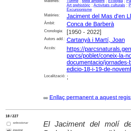
Matèries:
Turime
;
Medi ambient
;
Ecologia
;
Pa
Art prehistòric
;
Activitats culturals
;
P
Excursionisme
Matèries:
Jaciment del Mas d'en Ll
Àmbit:
Conca de Barberà
Cronologia:
[1950 - 2022]
Autors add.:
Cartanyà i Martí, Joan
Accés:
https://parcsnaturals.ge
parcs/poblet/coneix-la-no
documentacio/jornades-
edicio-18-i-19-de-novem
Localització:
;
Enllaç permanent a aquest regis
18 / 227
El Jaciment del molí d
seleccionar
imprimir