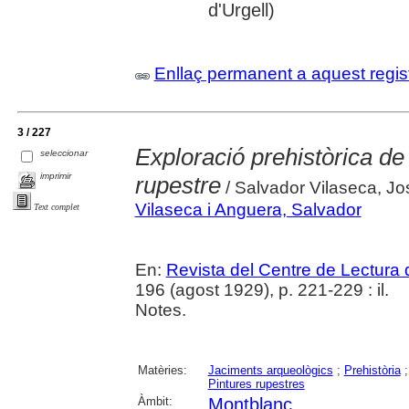
d'Urgell)
Enllaç permanent a aquest regis
3 / 227
Exploració prehistòrica de l
seleccionar
imprimir
rupestre
/ Salvador Vilaseca, Jo
Vilaseca i Anguera, Salvador
Text complet
En:
Revista del Centre de Lectura
196 (agost 1929), p. 221-229 : il.
Notes.
Matèries:
Jaciments arqueològics
;
Prehistòria
Pintures rupestres
Àmbit:
Montblanc