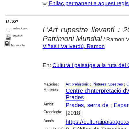
Enllaç permanent a aquest regis
13 / 227
L'Art rupestre llevantí : 
seleccionar
imprimir
Patrimoni Mundial
/ Ramon Vi
Viñas i Vallverdú, Ramon
Text complet
En:
Cultura i paisatge a la ruta del 
Matèries:
Art prehistòric
;
Pintures rupestres
;
C
Matèries:
Centre d'Interpretació d
Prades
Àmbit:
Prades, serra de
;
Espa
Cronologia:
[2018]
Accés:
https://culturaipaisatge.c
Localització: