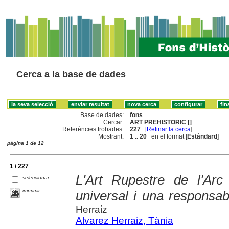
Cerca a la base de dades
Base de dades:
fons
Cercar:
ART PREHISTORIC []
Referències trobades:
227
[
Refinar la cerca
]
Mostrant:
1 .. 20
en el format [
Estàndard
]
pàgina 1 de 12
1 / 227
L'Art Rupestre de l'Arc
seleccionar
imprimir
universal i una responsab
Herraiz
Alvarez Herraiz, Tània