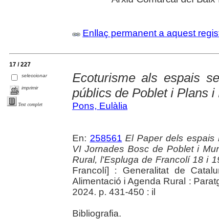
Enllaç permanent a aquest regis
17 / 227
Ecoturisme als espais se
seleccionar
imprimir
públics de Poblet i Plans i
Pons, Eulàlia
Text complet
En:
258561
El Paper dels espais 
VI Jornades Bosc de Poblet i Mu
Rural, l'Espluga de Francolí 18 i
Francolí] : Generalitat de Catal
Alimentació i Agenda Rural : Paratg
2024. p. 431-450 : il
Bibliografia.