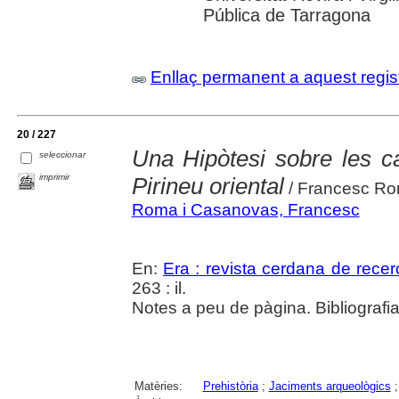
Pública de Tarragona
Enllaç permanent a aquest regis
20 / 227
Una Hipòtesi sobre les ca
seleccionar
imprimir
Pirineu oriental
/ Francesc Ro
Roma i Casanovas, Francesc
En:
Era : revista cerdana de recer
263 : il.
Notes a peu de pàgina. Bibliografia
Matèries:
Prehistòria
;
Jaciments arqueològics