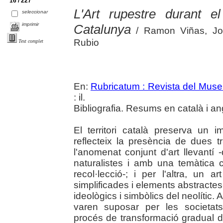
16 / 227
L'Art rupestre durant e
seleccionar
imprimir
Catalunya
/ Ramon Viñas, Jos
Rubio
Text complet
En:
Rubricatum : Revista del Mus
: il.
Bibliografia. Resums en català i an
El territori català preserva un i
reflecteix la presència de dues t
l'anomenat conjunt d'art llevantí -
naturalistes i amb una temàtica 
recol·lecció-; i per l'altra, un 
simplificades i elements abstracte
ideològics i simbòlics del neolític. 
varen suposar per les societats 
procés de transformació gradual 