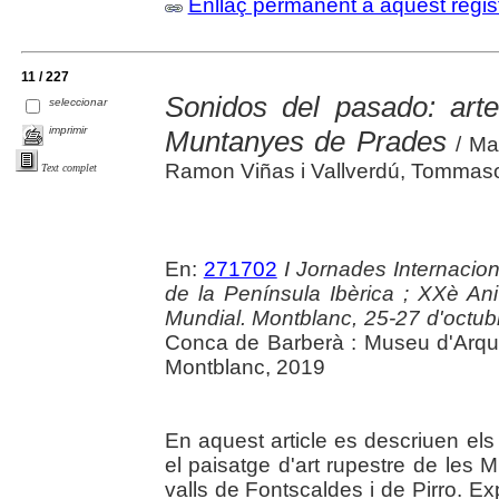
Enllaç permanent a aquest regis
11 / 227
Sonidos del pasado: arte
seleccionar
imprimir
Muntanyes de Prades
/ Mar
Ramon Viñas i Vallverdú, Tommaso 
Text complet
En:
271702
I Jornades Internacion
de la Península Ibèrica ; XXè Ani
Mundial. Montblanc, 25-27 d'octub
Conca de Barberà : Museu d'Arqu
Montblanc, 2019
En aquest article es descriuen els 
el paisatge d'art rupestre de les
valls de Fontscaldes i de Pirro. E