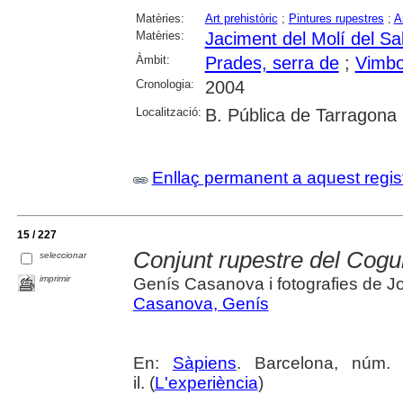
Matèries:
Art prehistòric
;
Pintures rupestres
;
A
Matèries:
Jaciment del Molí del Sa
Àmbit:
Prades, serra de
;
Vimbo
Cronologia:
2004
Localització:
B. Pública de Tarragona
Enllaç permanent a aquest regis
15 / 227
Conjunt rupestre del Cogul 
seleccionar
imprimir
Genís Casanova i fotografies de J
Casanova, Genís
En:
Sàpiens
. Barcelona, núm.
il. (
L'experiència
)