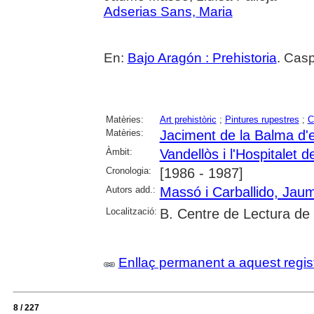
Adserias Sans, Maria
En:
Bajo Aragón : Prehistoria
. Casp
Matèries:
Art prehistòric
;
Pintures rupestres
;
C
Matèries:
Jaciment de la Balma d'
Àmbit:
Vandellòs i l'Hospitalet de
Cronologia:
[1986 - 1987]
Autors add.:
Massó i Carballido, Jau
Localització:
B. Centre de Lectura de
Enllaç permanent a aquest regis
8 / 227