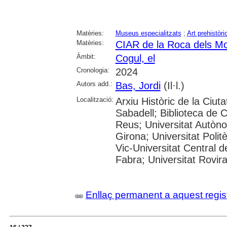
Matèries:
Museus especialitzats
;
Art prehistòri
Matèries:
CIAR de la Roca dels Mo
Àmbit:
Cogul, el
Cronologia:
2024
Autors add.:
Bas, Jordi
(Il·l.)
Localització:
Arxiu Històric de la Ciut
Sabadell; Biblioteca de 
Reus; Universitat Autòno
Girona; Universitat Polit
Vic-Universitat Central 
Fabra; Universitat Rovira i
Enllaç permanent a aquest regis