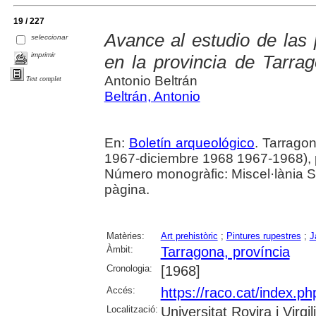
19 / 227
Avance al estudio de las 
seleccionar
imprimir
en la provincia de Tarra
Antonio Beltrán
Text complet
Beltrán, Antonio
En:
Boletín arqueológico
. Tarrago
1967-diciembre 1968 1967-1968), p. 
Número monogràfic: Miscel·lània S
pàgina.
Matèries:
Art prehistòric
;
Pintures rupestres
;
J
Àmbit:
Tarragona, província
Cronologia:
[1968]
Accés:
https://raco.cat/index.ph
Localització:
Universitat Rovira i Virg