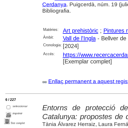
Cerdanya
. Puigcerdà, núm. 19 (julio
Bibliografia.
Matèries:
Art prehistòric
;
Pintures 
Àmbit:
Vall de l'Ingla
- Bellver d
Cronologia:
[2024]
Accés:
https://www.recercacerdan
[Exemplar complet]
Enllaç permanent a aquest regis
6 / 227
Entorns de protecció de
seleccionar
imprimir
Catalunya: propostes de de
Tània Álvarez Herraiz, Laura Fer
Text complet