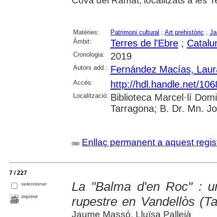
Cova del Ramat, localitzats a les Te
Matèries:
Patrimoni cultural
;
Art prehistòric
;
Ja
Àmbit:
Terres de l'Ebre
;
Catalu
Cronologia:
2019
Autors add.:
Fernández Macías, Laur
Accés:
http://hdl.handle.net/10
Localització:
Biblioteca Marcel·lí Dom
Tarragona; B. Dr. Mn. J
Enllaç permanent a aquest regis
7 / 227
La "Balma d'en Roc" : u
seleccionar
imprimir
rupestre en Vandellòs (T
Jaume Massó, Lluïsa Pallejà