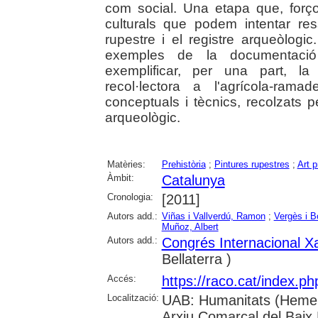
com social. Una etapa que, forç
culturals que podem intentar re
rupestre i el registre arqueòlogi
exemples de la documentació
exemplificar, per una part, la
recol·lectora a l'agrícola-rama
conceptuals i tècnics, recolzats pe
arqueològic.
Matèries:
Prehistòria
;
Pintures rupestres
;
Art p
Àmbit:
Catalunya
Cronologia:
[2011]
Autors add.:
Viñas i Vallverdú, Ramon
;
Vergès i 
Muñoz, Albert
Autors add.:
Congrés Internacional Xa
Bellaterra )
Accés:
https://raco.cat/index.p
Localització:
UAB: Humanitats (Hemero
Arxiu Comarcal del Baix