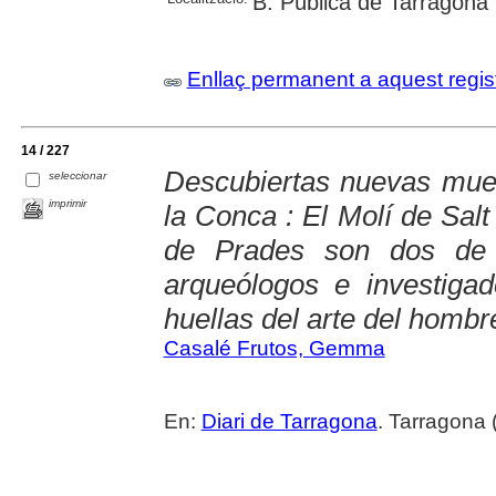
B. Pública de Tarragona
Enllaç permanent a aquest regis
14 / 227
Descubiertas nuevas mues
seleccionar
imprimir
la Conca : El Molí de Sal
de Prades son dos de 
arqueólogos e investiga
huellas del arte del hombr
Casalé Frutos, Gemma
En:
Diari de Tarragona
. Tarragona 