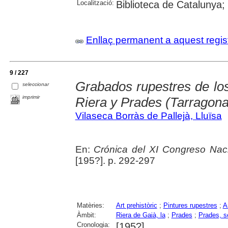
Localització:
Biblioteca de Catalunya;
Enllaç permanent a aquest regis
9 / 227
Grabados rupestres de lo
seleccionar
imprimir
Riera y Prades (Tarragona
Vilaseca Borràs de Pallejà, Lluïsa
En:
Crónica del XI Congreso Nac
[195?]. p. 292-297
Matèries:
Art prehistòric
;
Pintures rupestres
;
A
Àmbit:
Riera de Gaià, la
;
Prades
;
Prades, s
Cronologia:
[195?]