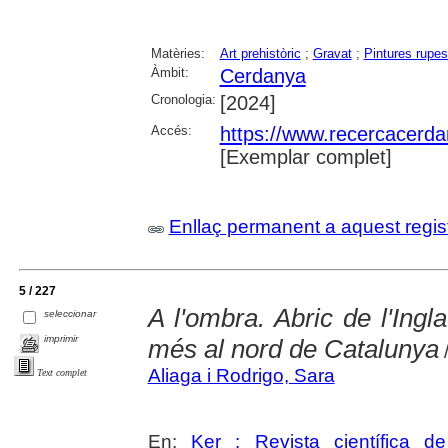
Matèries:
Art prehistòric
;
Gravat
;
Pintures rupes
Àmbit:
Cerdanya
Cronologia:
[2024]
Accés:
https://www.recercacerdan
[Exemplar complet]
Enllaç permanent a aquest regis
5 / 227
A l'ombra. Abric de l'Ingl
seleccionar
imprimir
més al nord de Catalunya
/
Aliaga i Rodrigo, Sara
Text complet
En:
Ker : Revista científica 