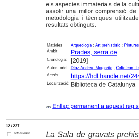
els aspectes immaterials de la cultur
assolir una millor comprensió de 
metodologia i tècniques utilitzad
resultats obtinguts.
Matèries:
Arqueologia
;
Art prehistòric
;
Pintures
Àmbit:
Prades, serra de
Cronologia:
[2019]
Autors add.:
Díaz-Andreu, Margarita
;
Coltofean, L
Accés:
https://hdl.handle.net/2
Localització:
Biblioteca de Catalunya
Enllaç permanent a aquest regis
12 / 227
La Sala de gravats prehis
seleccionar