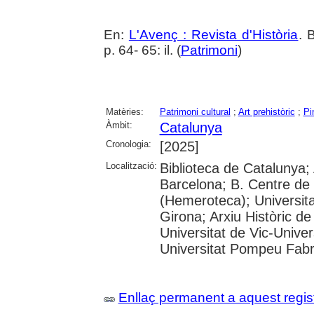
En:
L'Avenç : Revista d'Història
. 
p. 64- 65: il. (
Patrimoni
)
Matèries:
Patrimoni cultural
;
Art prehistòric
;
Pi
Àmbit:
Catalunya
Cronologia:
[2025]
Localització:
Biblioteca de Catalunya; 
Barcelona; B. Centre de
(Hemeroteca); Universita
Girona; Arxiu Històric de
Universitat de Vic-Univer
Universitat Pompeu Fabra;
Enllaç permanent a aquest regis