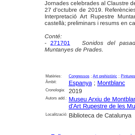
Jornades celebrades al Claustre d
27 d'octubre de 2019. Referències 
Interpretació Art Rupestre Munt
castellà; preliminars i resums en cat
Conté:
-
271701
Sonidos del pasado
Muntanyes de Prades.
Matèries:
Congressos
;
Art prehistòric
;
Pintures
Àmbit:
Espanya
;
Montblanc
Cronologia:
2019
Autors add.:
Museu Arxiu de Montbla
d'Art Rupestre de les M
Localització:
Biblioteca de Catalunya