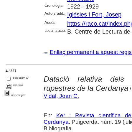
Cronologia:
1922 - 1929
Autors add.:
Iglésies i Fort, Josep
Accés:
https://raco.cat/index.p
Localització:
B. Centre de Lectura de
Enllaç permanent a aquest regis
4 / 227
Datació relativa dels
seleccionar
imprimir
rupestres de la Cerdanya
/
Vidal, Joan C.
Text complet
En:
Ker : Revista científica 
Cerdanya
. Puigcerdà, núm. 19 (julio
Bibliografia.