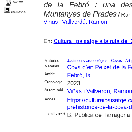
imprimir
de la Febró : una des
Muntanyes de Prades
Text complet
/ Ramo
Viñas i Vallverdú, Ramon
En:
Cultura i paisatge a la ruta del 
Matèries:
Jaciments arqueològics
;
Coves
;
Art 
Matèries:
Cova d'en Peixet de la F
Àmbit:
Febró, la
Cronologia:
2023
Autors add.:
Viñas i Vallverdú, Ramo
Accés:
https://culturaipaisatge.c
prehistorics-de-la-cova-d
Localització:
B. Pública de Tarragona