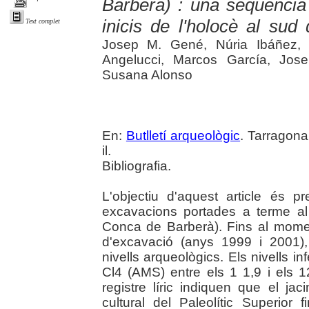
Barberà) : una seqüència d
inicis de l'holocè al sud
Text complet
Josep M. Gené, Núria Ibáñez, P
Angelucci, Marcos García, Jose
Susana Alonso
En:
Butlletí arqueològic
. Tarragona
il.
Bibliografia.
L'objectiu d'aquest article és p
excavacions portades a terme al 
Conca de Barberà). Fins al mome
d'excavació (anys 1999 i 2001)
nivells arqueològics. Els nivells i
Cl4 (AMS) entre els 1 1,9 i els 
registre líric indiquen que el ja
cultural del Paleolític Superior fi