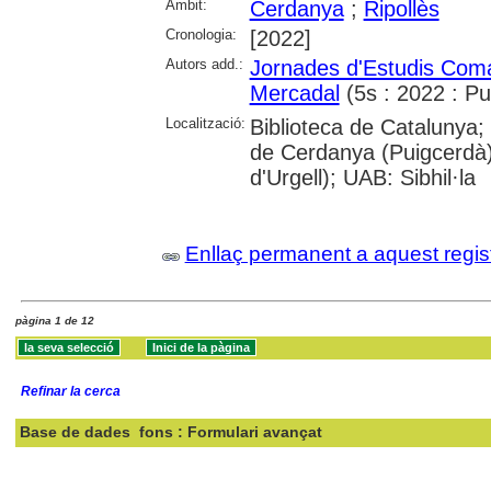
Àmbit:
Cerdanya
;
Ripollès
Cronologia:
[2022]
Autors add.:
Jornades d'Estudis Coma
Mercadal
(5s : 2022 : Pu
Localització:
Biblioteca de Catalunya
de Cerdanya (Puigcerdà)
d'Urgell); UAB: Sibhil·la
Enllaç permanent a aquest regis
pàgina 1 de 12
Refinar la cerca
Base de dades
fons : Formulari avançat
Cercar: