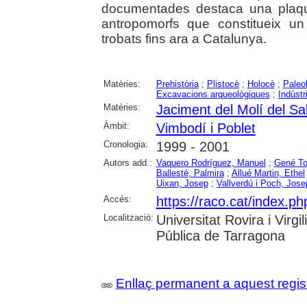
documentades destaca una plaqu
antropomorfs que constitueix un
trobats fins ara a Catalunya.
Matèries:
Prehistòria
;
Plistocè
;
Holocè
;
Paleol
Excavacions arqueològiques
;
Indústri
Matèries:
Jaciment del Molí del Sa
Àmbit:
Vimbodí i Poblet
Cronologia:
1999 - 2001
Autors add.:
Vaquero Rodríguez, Manuel
;
Gené Tor
Ballesté, Palmira
;
Allué Martin, Ethel
Uixan, Josep
;
Vallverdú i Poch, Jose
Accés:
https://raco.cat/index.ph
Localització:
Universitat Rovira i Virg
Pública de Tarragona
Enllaç permanent a aquest regis