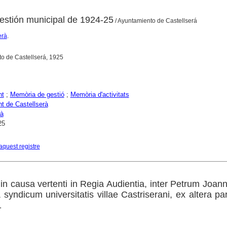
estión municipal de 1924-25
/ Ayuntamiento de Castellserá
erà
.
o de Castellserá, 1925
nt
;
Memòria de gestió
;
Memòria d'activitats
t de Castellserà
rà
25
aquest registre
 in causa vertenti in Regia Audientia, inter Petrum Joa
 syndicum universitatis villae Castriserani, ex altera par
1