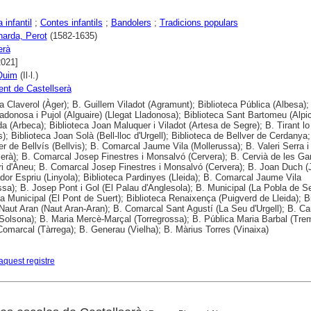
a infantil
;
Contes infantils
;
Bandolers
;
Tradicions populars
arda, Perot
(1582-1635)
erà
2021]
Quim
(Il·l.)
nt de Castellserà
a Claverol (Àger); B. Guillem Viladot (Agramunt); Biblioteca Pública (Albesa);
adonosa i Pujol (Alguaire) (Llegat Lladonosa); Biblioteca Sant Bartomeu (Alpic
ida (Arbeca); Biblioteca Joan Maluquer i Viladot (Artesa de Segre); B. Tirant l
); Biblioteca Joan Solà (Bell-lloc d'Urgell); Biblioteca de Bellver de Cerdanya;
r de Bellvís (Bellvis); B. Comarcal Jaume Vila (Mollerussa); B. Valeri Serra i
serà); B. Comarcal Josep Finestres i Monsalvó (Cervera); B. Cervià de les Gar
ri d'Àneu; B. Comarcal Josep Finestres i Monsalvó (Cervera); B. Joan Duch (
dor Espriu (Linyola); Biblioteca Pardinyes (Lleida); B. Comarcal Jaume Vila
ssa); B. Josep Pont i Gol (El Palau d'Anglesola); B. Municipal (La Pobla de Se
ca Municipal (El Pont de Suert); Biblioteca Renaixença (Puigverd de Lleida); B
Naut Aran (Naut Aran-Aran); B. Comarcal Sant Agustí (La Seu d'Urgell); B. Ca
Solsona); B. Maria Mercè-Marçal (Torregrossa); B. Pública Maria Barbal (Trem
Comarcal (Tàrrega); B. Generau (Vielha); B. Màrius Torres (Vinaixa)
aquest registre