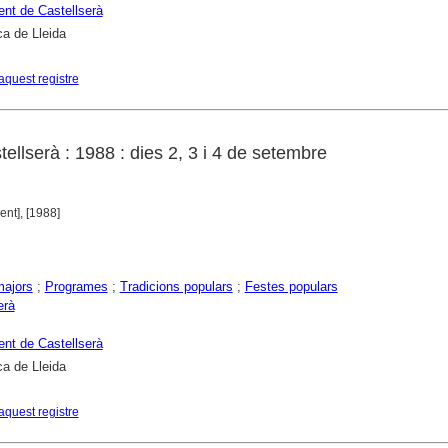
nt de Castellserà
ca de Lleida
aquest registre
ellserà : 1988 : dies 2, 3 i 4 de setembre
ent], [1988]
majors
;
Programes
;
Tradicions populars
;
Festes populars
erà
nt de Castellserà
ca de Lleida
aquest registre