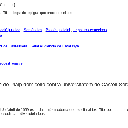
81 o post.]
 Tít. obtingut de l'epígraf que precedeix el text.
ció jurídica
;
Sentències
;
Procés judicial
;
Impostos-exaccions
rà
t de Castellserà
;
Reial Audiència de Catalunya
aquest registre
 de Rialp domicello contra universitatem de Castell-Ser
El 3 d'abril de 1659 és la data més moderna que se cita al text. Títol obtingut de l'e
 Ioseph, cum divis tutelaribus.