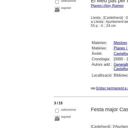
El Meu pas per 
seleccionar
Planes i Aloy, Ramon
imprimir
Lleida ; [Castellserà] 
a Lleida : Ajuntament d
55 p. : il. ; 24 cm
Matèries:
Mestres
Matèries:
Planes i
Àmbit:
Castells
Cronologia:
[0000 - 
Autors add.:
Generali
Castells
Localització:
Bibliote
Enllaç permanent a 
3 / 15
Festa major Cast
seleccionar
imprimir
[Castellserà] : [l'Ajuntam