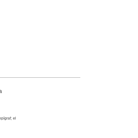
a
pígraf; el