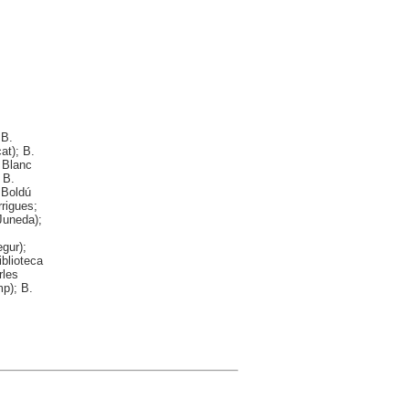
 B.
at); B.
o Blanc
 B.
 Boldú
rigues;
Juneda);
gur);
iblioteca
rles
p); B.