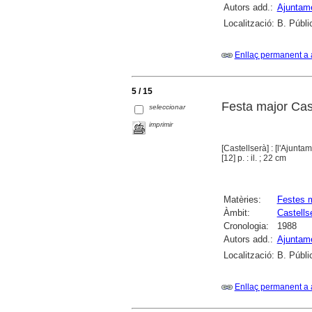
Autors add.:
Ajuntame
Localització:
B. Públi
Enllaç permanent a 
5 / 15
Festa major Cast
seleccionar
imprimir
[Castellserà] : [l'Ajuntam
[12] p. : il. ; 22 cm
Matèries:
Festes 
Àmbit:
Castells
Cronologia:
1988
Autors add.:
Ajuntame
Localització:
B. Públi
Enllaç permanent a 