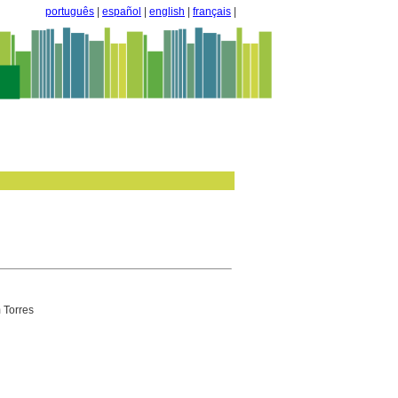
português
|
español
|
english
|
français
|
m Torres