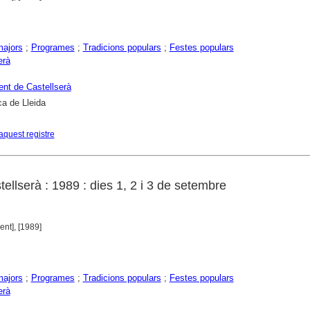
majors
;
Programes
;
Tradicions populars
;
Festes populars
erà
nt de Castellserà
ca de Lleida
aquest registre
ellserà : 1989 : dies 1, 2 i 3 de setembre
ent], [1989]
majors
;
Programes
;
Tradicions populars
;
Festes populars
erà