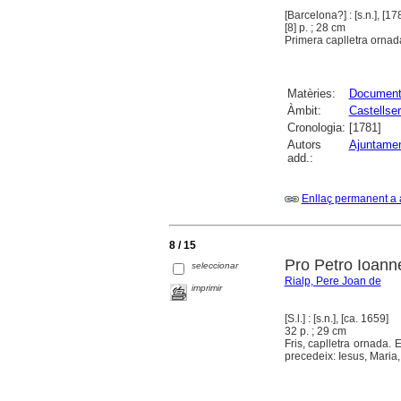
[Barcelona?] : [s.n.], [17
[8] p. ; 28 cm
Primera caplletra ornada.
Matèries:
Documenta
Àmbit:
Castellse
Cronologia:
[1781]
Autors
Ajuntamen
add.:
Enllaç permanent a 
8 / 15
Pro Petro Ioanne
seleccionar
Rialp, Pere Joan de
imprimir
[S.l.] : [s.n.], [ca. 1659]
32 p. ; 29 cm
Fris, caplletra ornada. 
precedeix: Iesus, Maria,