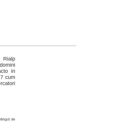
 Rialp
domini
acto in
637 cum
rcatori
btingut de