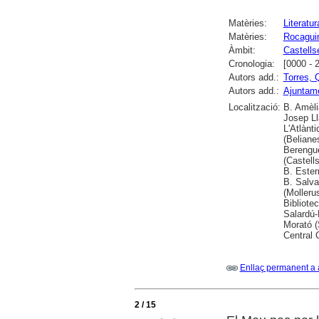
Matèries:
Literatur
Matèries:
Rocaguin
Àmbit:
Castells
Cronologia:
[0000 - 
Autors add.:
Torres, 
Autors add.:
Ajuntame
Localització:
B. Amèli
Josep Ll
L'Atlànt
(Belianes
Berengue
(Castell
B. Ester
B. Salva
(Molleru
Bibliote
Salardú-
Morató (
Central 
Enllaç permanent a 
2 / 15