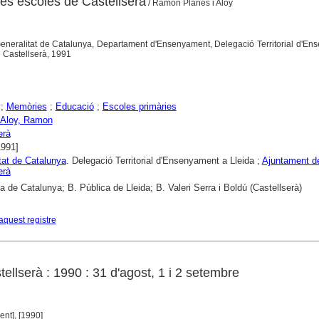
les escoles de Castellserà
/ Ramon Planes i Aloy
: Generalitat de Catalunya, Departament d'Ensenyament, Delegació Territorial d'E
e Castellserà, 1991
;
Memòries
;
Educació
;
Escoles primàries
 Aloy, Ramon
erà
1991]
tat de Catalunya
. Delegació Territorial d'Ensenyament a Lleida ;
Ajuntament d
erà
ca de Catalunya; B. Pública de Lleida; B. Valeri Serra i Boldú (Castellserà)
aquest registre
ellserà : 1990 : 31 d'agost, 1 i 2 setembre
ent], [1990]