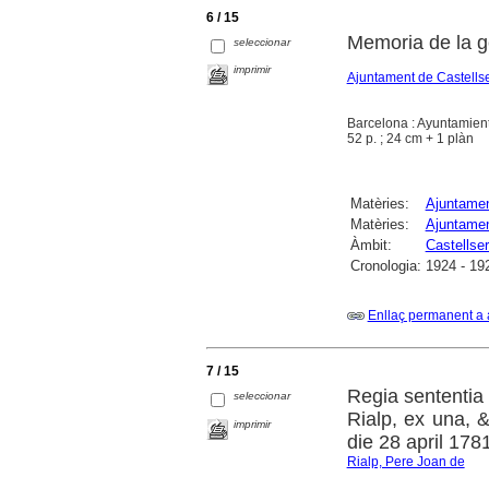
6 / 15
Memoria de la g
seleccionar
imprimir
Ajuntament de Castells
Barcelona : Ayuntamient
52 p. ; 24 cm + 1 plàn
Matèries:
Ajuntame
Matèries:
Ajuntamen
Àmbit:
Castellse
Cronologia:
1924 - 19
Enllaç permanent a 
7 / 15
Regia sententia
seleccionar
Rialp, ex una, &
imprimir
die 28 april 178
Rialp, Pere Joan de