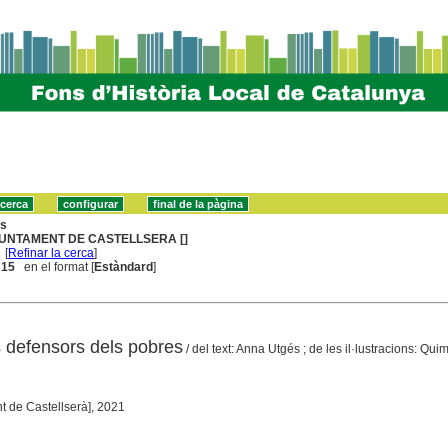
ns
UNTAMENT DE CASTELLSERA []
[
Refinar la cerca
]
. 15
en el format [
Estàndard
]
ls defensors dels pobres
/ del text: Anna Utgés ; de les il·lustracions: Qui
t de Castellserà], 2021