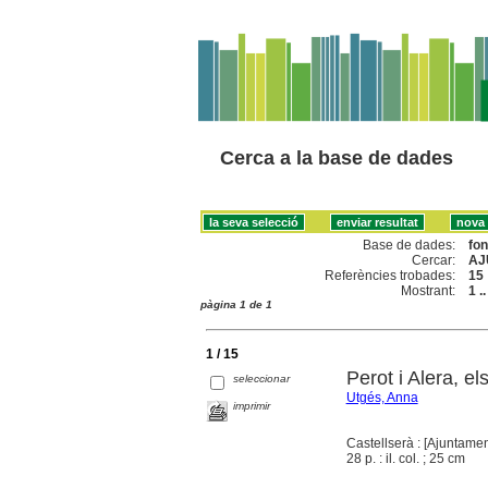
Cerca a la base de dades
Base de dades:
fo
Cercar:
AJ
Referències trobades:
15
Mostrant:
1 .
pàgina 1 de 1
1 / 15
Perot i Alera, e
seleccionar
Utgés, Anna
imprimir
Castellserà : [Ajuntamen
28 p. : il. col. ; 25 cm