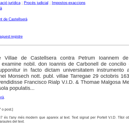
ció jurídica
;
Procés judicial
;
Impostos-exaccions
rà
t de Castellserà
aquest registre
te Villae de Castellsera contra Petrum Ioannem de
examine nobil. don Ioannis de Carbonell de concilio 
upponitur in facto dictam universitatem instrumento 
ei Monsech nott. publ. villae Tarregae 29 octobris 1
vendidisse Francisco Rialp V.I.D. & Thomae Malgosa Me
sola populatis...
erà
.
7 o post.]
1637 és l'any més modern que apareix al text. Text signat per Portell V.I.D. Títol o
araules del text.