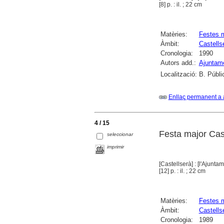
[8] p. : il. ; 22 cm
Matèries:
Festes 
Àmbit:
Castells
Cronologia:
1990
Autors add.:
Ajuntame
Localització:
B. Públi
Enllaç permanent a 
4 / 15
Festa major Cast
seleccionar
imprimir
[Castellserà] : [l'Ajuntam
[12] p. : il. ; 22 cm
Matèries:
Festes 
Àmbit:
Castells
Cronologia:
1989