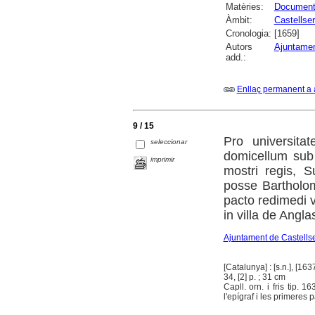
Matèries:
Documenta
Àmbit:
Castellse
Cronologia:
[1659]
Autors
Ajuntamen
add.:
Enllaç permanent a 
9 / 15
Pro universita
seleccionar
domicellum sub 
imprimir
mostri regis, S
posse Bartholom
pacto redimedi 
in villa de Angla
Ajuntament de Castells
[Catalunya] : [s.n.], [163
34, [2] p. ; 31 cm
Capll. orn. i fris tip. 
l'epígraf i les primeres p