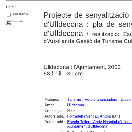
10 / 93
Projecte de senyalització
seleccionar
imprimir
d'Ulldecona : pla de seny
d'Ulldecona
/ realització: Esc
d'Auxiliar de Gestió de Turisme Cult
Ulldecona : l'Ajuntament, 2003
58 f. : il. ; 30 cm
Matèries:
Turisme
;
Rètols anunciadors
;
Disse
Àmbit:
Ulldecona
Cronologia:
2003
Autors add.:
Forcadell i Vericat, Antoni
(Dir.)
Autors add.:
Escola Taller L'Antic Hospital d'Ullde
Ajuntament d'Ulldecona