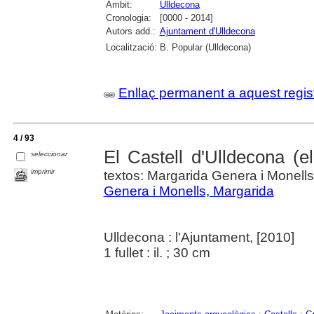
Àmbit:
Ulldecona
Cronologia:
[0000 - 2014]
Autors add.:
Ajuntament d'Ulldecona
Localització:
B. Popular (Ulldecona)
Enllaç permanent a aquest regis
4 / 93
El Castell d'Ulldecona (el
seleccionar
imprimir
textos: Margarida Genera i Monells 
Genera i Monells, Margarida
Ulldecona : l'Ajuntament, [2010]
1 fullet : il. ; 30 cm