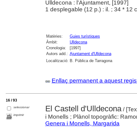
Ulldecona : l'Ajuntament, [1997]
1 desplegable (12 p.) : il. ; 34 * 12
Matèries:
Guies turístiques
Àmbit:
Ulldecona
Cronologia:
[1997]
Autors add.:
Ajuntament d'Ulldecona
Localització:
B. Pública de Tarragona
Enllaç permanent a aquest regis
16 / 93
El Castell d'Ulldecona
seleccionar
/ [Tex
imprimir
i Monells ; Plànol topogràfic: Ramo
Genera i Monells, Margarida