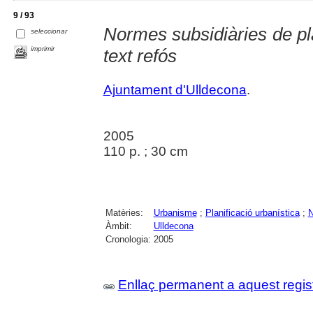
9 / 93
Normes subsidiàries de pl
seleccionar
imprimir
text refós
Ajuntament d'Ulldecona
.
2005
110 p. ; 30 cm
Matèries:
Urbanisme
;
Planificació urbanística
;
N
Àmbit:
Ulldecona
Cronologia:
2005
Enllaç permanent a aquest regis