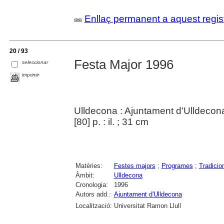
Enllaç permanent a aquest regis
20 / 93
Festa Major 1996
seleccionar
imprimir
Ulldecona : Ajuntament d'Ulldecon
[80] p. : il. ; 31 cm
Matèries:
Festes majors
;
Programes
;
Tradicio
Àmbit:
Ulldecona
Cronologia:
1996
Autors add.:
Ajuntament d'Ulldecona
Localització:
Universitat Ramon Llull