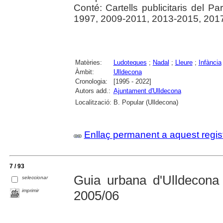
Conté: Cartells publicitaris del P
1997, 2009-2011, 2013-2015, 2017
Matèries:
Ludoteques
;
Nadal
;
Lleure
;
Infància
Àmbit:
Ulldecona
Cronologia:
[1995 - 2022]
Autors add.:
Ajuntament d'Ulldecona
Localització:
B. Popular (Ulldecona)
Enllaç permanent a aquest regis
7 / 93
Guia urbana d'Ulldecona
seleccionar
imprimir
2005/06