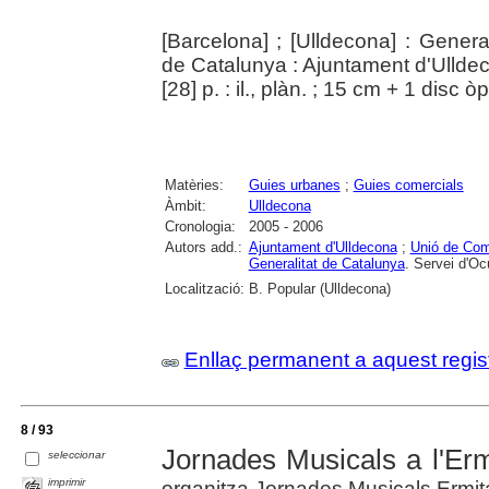
[Barcelona] ; [Ulldecona] : Gener
de Catalunya : Ajuntament d'Ullde
[28] p. : il., plàn. ; 15 cm + 1 disc
Matèries:
Guies urbanes
;
Guies comercials
Àmbit:
Ulldecona
Cronologia:
2005 - 2006
Autors add.:
Ajuntament d'Ulldecona
;
Unió de Com
Generalitat de Catalunya
. Servei d'O
Localització:
B. Popular (Ulldecona)
Enllaç permanent a aquest regis
8 / 93
Jornades Musicals a l'Erm
seleccionar
imprimir
organitza Jornades Musicals Ermita