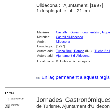
Ulldecona : l'Ajuntament, [1997]
1 desplegable : il. ; 21 cm
Matèries:
Castells
;
Guies monumentals
;
Arque
Matèries:
Castell d'Ulldecona
Àmbit:
Ulldecona
Cronologia:
[1997]
Autors add.:
Tucho Brull, Ramon
(Il·l.) ;
Tucho Brul
Autors add.:
Ajuntament d'Ulldecona
Localització:
B. Pública de Tarragona
Enllaç permanent a aquest regis
17 / 93
Jornades Gastronòmiques
seleccionar
imprimir
de Turisme, Ajuntament d'Ulldeco