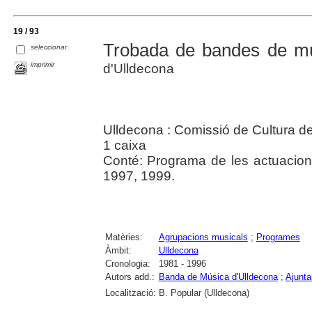
19 / 93
Trobada de bandes de m
seleccionar
imprimir
d'Ulldecona
Ulldecona : Comissió de Cultura d
1 caixa
Conté: Programa de les actuacions
1997, 1999.
Matèries:
Agrupacions musicals
;
Programes
Àmbit:
Ulldecona
Cronologia:
1981 - 1996
Autors add.:
Banda de Música d'Ulldecona
;
Ajunta
Localització:
B. Popular (Ulldecona)