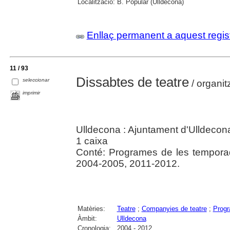
Localització:
B. Popular (Ulldecona)
Enllaç permanent a aquest regis
11 / 93
Dissabtes de teatre
seleccionar
/ organit
imprimir
Ulldecona : Ajuntament d'Ulldecon
1 caixa
Conté: Programes de les tempora
2004-2005, 2011-2012.
Matèries:
Teatre
;
Companyies de teatre
;
Prog
Àmbit:
Ulldecona
Cronologia:
2004 - 2012