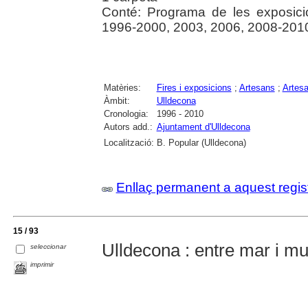
Conté: Programa de les exposicion
1996-2000, 2003, 2006, 2008-201
Matèries:
Fires i exposicions
;
Artesans
;
Artesa
Àmbit:
Ulldecona
Cronologia:
1996 - 2010
Autors add.:
Ajuntament d'Ulldecona
Localització:
B. Popular (Ulldecona)
Enllaç permanent a aquest regis
15 / 93
Ulldecona : entre mar i mu
seleccionar
imprimir