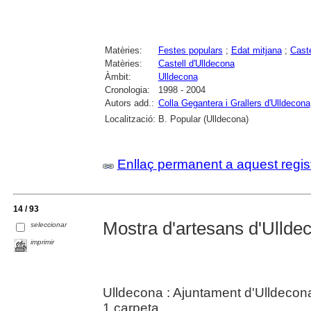
Matèries:
Festes populars
;
Edat mitjana
;
Caste
Matèries:
Castell d'Ulldecona
Àmbit:
Ulldecona
Cronologia:
1998 - 2004
Autors add.:
Colla Gegantera i Grallers d'Ulldecona
Localització:
B. Popular (Ulldecona)
Enllaç permanent a aquest regis
14 / 93
Mostra d'artesans d'Ullde
seleccionar
imprimir
Ulldecona : Ajuntament d'Ulldecon
1 carpeta