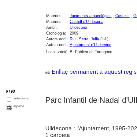
Matèries:
Jaciments arqueològics
;
Castells
;
G
Matèries:
Castell d'Ulldecona
Àmbit:
Ulldecona
Cronologia:
2009
Autors add.:
Riu i Serra, Julià
(Il·l.)
Autors add.:
Ajuntament d'Ulldecona
Localització:
B. Pública de Tarragona
Enllaç permanent a aquest regis
6 / 93
Parc Infantil de Nadal d'U
seleccionar
imprimir
Ulldecona : l'Ajuntament, 1995-20
1 carpeta