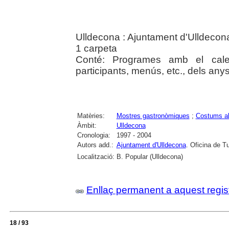
Ulldecona : Ajuntament d'Ulldecona
1 carpeta
Conté: Programes amb el calen
participants, menús, etc., dels an
Matèries:
Mostres gastronòmiques
;
Costums al
Àmbit:
Ulldecona
Cronologia:
1997 - 2004
Autors add.:
Ajuntament d'Ulldecona
. Oficina de T
Localització:
B. Popular (Ulldecona)
Enllaç permanent a aquest regis
18 / 93