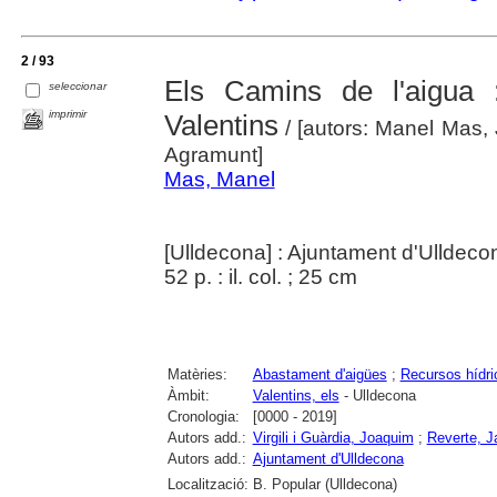
2 / 93
Els Camins de l'aigua :
seleccionar
imprimir
Valentins
/ [autors: Manel Mas, J
Agramunt]
Mas, Manel
[Ulldecona] : Ajuntament d'Ulldeco
52 p. : il. col. ; 25 cm
Matèries:
Abastament d'aigües
;
Recursos hídri
Àmbit:
Valentins, els
- Ulldecona
Cronologia:
[0000 - 2019]
Autors add.:
Virgili i Guàrdia, Joaquim
;
Reverte, J
Autors add.:
Ajuntament d'Ulldecona
Localització:
B. Popular (Ulldecona)