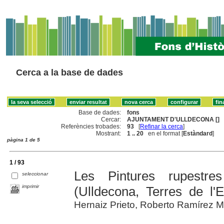
Cerca a la base de dades
Base de dades:
fons
Cercar:
AJUNTAMENT D'ULLDECONA []
Referències trobades:
93
[
Refinar la cerca
]
Mostrant:
1 .. 20
en el format [
Estàndard
]
pàgina 1 de 5
1 / 93
Les Pintures rupestre
seleccionar
imprimir
(Ulldecona, Terres de l'E
Hernaiz Prieto, Roberto Ramírez M