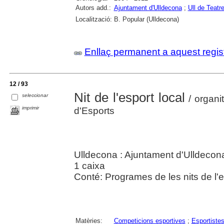
Autors add.:
Ajuntament d'Ulldecona
;
Ull de Teatr
Localització:
B. Popular (Ulldecona)
Enllaç permanent a aquest regis
12 / 93
Nit de l'esport local
seleccionar
/ organi
imprimir
d'Esports
Ulldecona : Ajuntament d'Ulldecon
1 caixa
Conté: Programes de les nits de l'
Matèries:
Competicions esportives
;
Esportiste