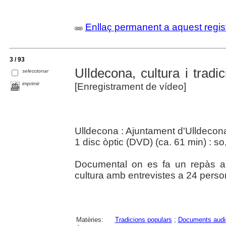
Enllaç permanent a aquest regis
3 / 93
Ulldecona, cultura i trad
seleccionar
imprimir
[Enregistrament de vídeo]
Ulldecona : Ajuntament d'Ulldecon
1 disc òptic (DVD) (ca. 61 min) : so,
Documental on es fa un repàs a la
cultura amb entrevistes a 24 person
Matèries:
Tradicions populars
;
Documents audi