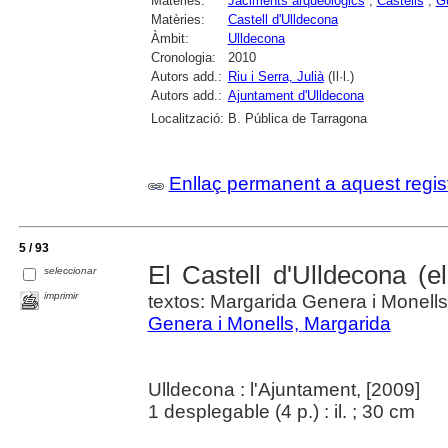
Matèries:
Jaciments arqueològics
;
Castells
;
G
Matèries:
Castell d'Ulldecona
Àmbit:
Ulldecona
Cronologia:
2010
Autors add.:
Riu i Serra, Julià
(Il·l.)
Autors add.:
Ajuntament d'Ulldecona
Localització:
B. Pública de Tarragona
Enllaç permanent a aquest regis
5 / 93
El Castell d'Ulldecona (el
seleccionar
imprimir
textos: Margarida Genera i Monells 
Genera i Monells, Margarida
Ulldecona : l'Ajuntament, [2009]
1 desplegable (4 p.) : il. ; 30 cm