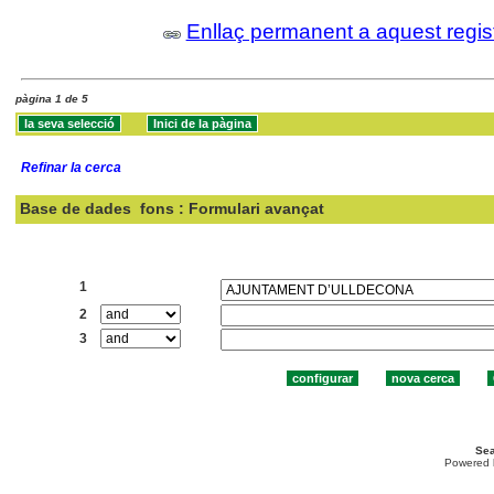
Enllaç permanent a aquest regis
pàgina 1 de 5
Refinar la cerca
Base de dades
fons : Formulari avançat
Cercar:
1
2
3
Sea
Powered