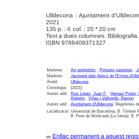
Ulldecona : Ajuntament d'Ulldecon
2021
135 p. : il. col. ; 20 * 20 cm
Text a dues columnes. Bibliografia. 
ISBN 9788409371327
Matèries:
Art prehistòric
;
Pintures rupestres
;
J
Matèries:
Jaciment dels Abrics de l'Ermita d'Ul
Àmbit:
Ulldecona
Cronologia:
[2021]
Autors add.:
Ruiz López, Juan F.
;
Hernaiz Prieto,
Roberto
;
Viñas i Vallverdú, Ramon
Autors add.:
Ajuntament d'Ulldecona
. Regidories d
Localització:
Universitat de Barcelona; B. Trinitari
B. Pere de Montcada (La Sènia); B. P
Enllaç permanent a aquest regis