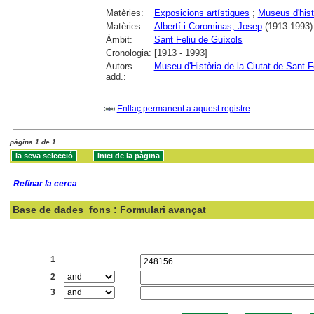
Matèries:
Exposicions artístiques
;
Museus d'hist
Matèries:
Albertí i Corominas, Josep
(1913-1993)
Àmbit:
Sant Feliu de Guíxols
Cronologia:
[1913 - 1993]
Autors
Museu d'Història de la Ciutat de Sant F
add.:
Enllaç permanent a aquest registre
pàgina 1 de 1
Refinar la cerca
Base de dades
fons : Formulari avançat
Cercar:
1
2
3