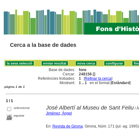
Cerca a la base de dades
Base de dades:
fons
Cercar:
248156 []
Referències trobades:
1
[
Refinar la cerca
]
Mostrant:
1 .. 1
en el format [
Estàndard
]
pàgina 1 de 1
1 / 1
José Albertí al Museu de Sant Feliu
seleccionar
/ 
Jiménez, Àngel
imprimir
En:
Revista de Girona
. Girona, Núm. 171 (jul.-ag. 1995)