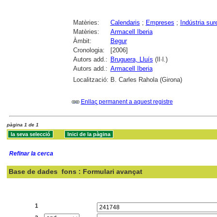
Matèries:
Calendaris
;
Empreses
;
Indústria sur
Matèries:
Armacell Iberia
Àmbit:
Begur
Cronologia:
[2006]
Autors add.:
Bruguera, Lluís
(Il·l.)
Autors add.:
Armacell Iberia
Localització:
B. Carles Rahola (Girona)
Enllaç permanent a aquest registre
pàgina 1 de 1
Refinar la cerca
Base de dades
fons : Formulari avançat
Cercar:
1