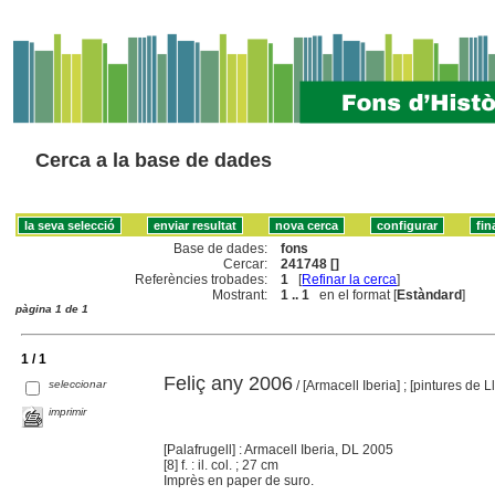
Cerca a la base de dades
Base de dades:
fons
Cercar:
241748 []
Referències trobades:
1
[
Refinar la cerca
]
Mostrant:
1 .. 1
en el format [
Estàndard
]
pàgina 1 de 1
1 / 1
Feliç any 2006
seleccionar
/ [Armacell Iberia] ; [pintures de 
imprimir
[Palafrugell] : Armacell Iberia, DL 2005
[8] f. : il. col. ; 27 cm
Imprès en paper de suro.