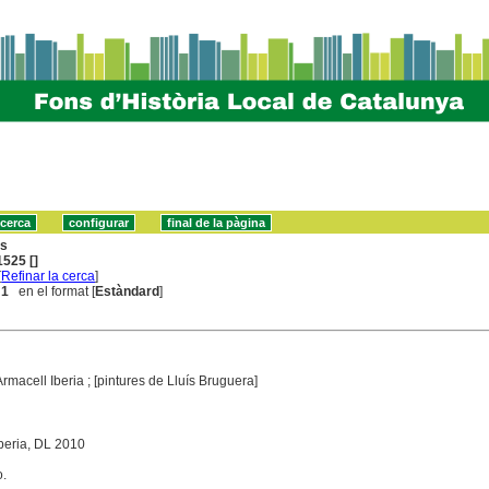
ns
525 []
[
Refinar la cerca
]
 1
en el format [
Estàndard
]
Armacell Iberia ; [pintures de Lluís Bruguera]
Iberia, DL 2010
.