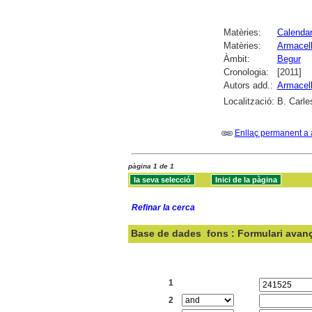
Matèries:
Calendar
Matèries:
Armacell
Àmbit:
Begur
Cronologia:
[2011]
Autors add.:
Armacell
Localització:
B. Carle
Enllaç permanent a 
pàgina 1 de 1
Refinar la cerca
Base de dades
fons : Formulari avan
Cercar:
1
2