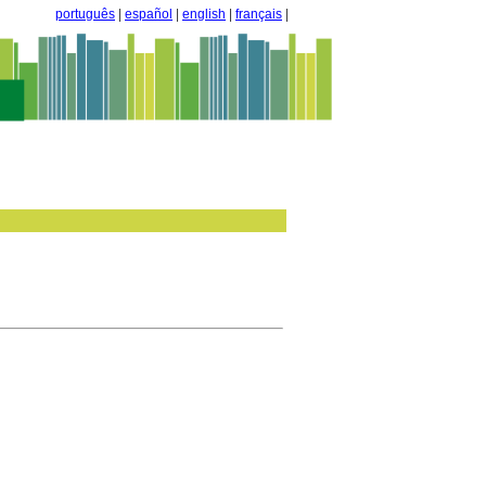
português
|
español
|
english
|
français
|