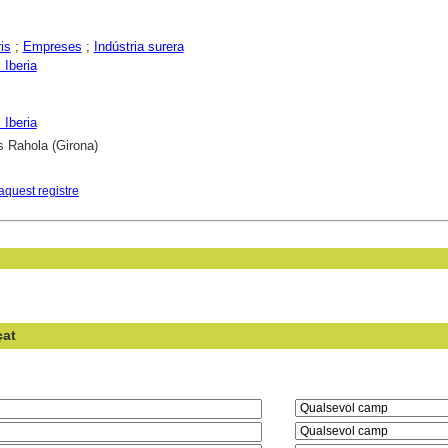
is
;
Empreses
;
Indústria surera
 Iberia
 Iberia
s Rahola (Girona)
aquest registre
çat
en el camp: