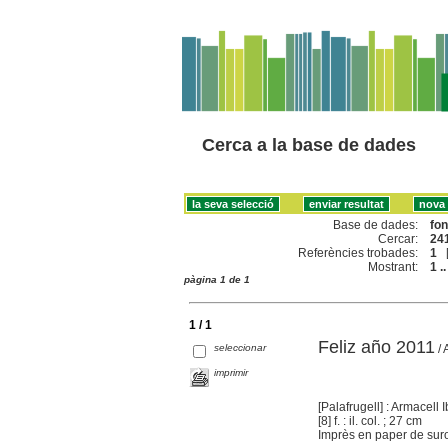
Cerca a la base de dades
Base de dades:
fo
Cercar:
241
Referències trobades:
1
Mostrant:
1 ..
pàgina 1 de 1
1 / 1
Feliz año 2011
seleccionar
/ 
imprimir
[Palafrugell] : Armacell 
[8] f. : il. col. ; 27 cm
Imprès en paper de suro