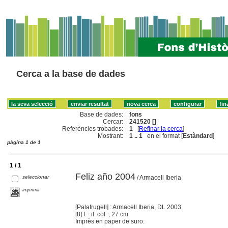
Cerca a la base de dades
Base de dades:
fons
Cercar:
241520 []
Referències trobades:
1
[
Refinar la cerca
]
Mostrant:
1 .. 1
en el format [
Estàndard
]
pàgina 1 de 1
1 / 1
Feliz año 2004
seleccionar
/ Armacell Iberia
imprimir
[Palafrugell] : Armacell Iberia, DL 2003
[8] f. : il. col. ; 27 cm
Imprès en paper de suro.