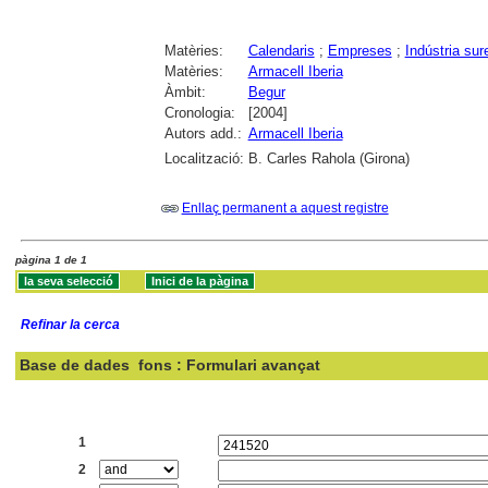
Matèries:
Calendaris
;
Empreses
;
Indústria sur
Matèries:
Armacell Iberia
Àmbit:
Begur
Cronologia:
[2004]
Autors add.:
Armacell Iberia
Localització:
B. Carles Rahola (Girona)
Enllaç permanent a aquest registre
pàgina 1 de 1
Refinar la cerca
Base de dades
fons : Formulari avançat
Cercar:
1
2