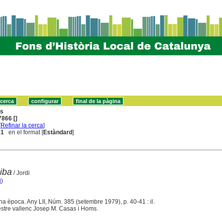
ns
866 []
[
Refinar la cerca
]
 1
en el format [
Estàndard
]
iba
/ Jordi
i
)
na època. Any LII, Núm. 385 (setembre 1979), p. 40-41 : il.
uestre vallenc Josep M. Casas i Homs.