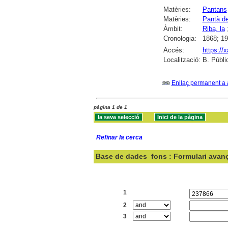
Matèries:
Pantans
Matèries:
Pantà de
Àmbit:
Riba, la
Cronologia:
1868; 19
Accés:
https://
Localització:
B. Públi
Enllaç permanent a 
pàgina 1 de 1
Refinar la cerca
Base de dades
fons : Formulari avan
Cercar:
1
2
3