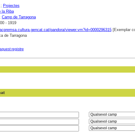
;
Projectes
 la Riba
;
Camp de Tarragona
00 - 1919
xacpremsa.cultura.gencat.cat/pandora/viewer.vm?id=0000296315
[Exemplar co
ca de Tarragona
aquest registre
çat
en el camp: