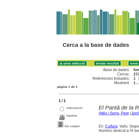
Cerca a la base de dades
Base de dades:
fo
Cercar:
237
Referències trobades:
1
Mostrant:
1 ..
pàgina 1 de 1
1 / 1
El Pantà de la R
seleccionar
Altès i Serra, Pere
(
Jord
imprimir
En:
Cultura
. Valls. Sego
Text complet
Número dedicat a l'il·l