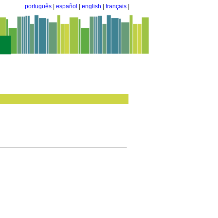
português
|
español
|
english
|
français
|