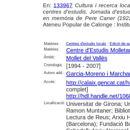
En:
133967
Cultura i recerca loca
centres d'estudis. Jornada d'est
en memòria de Pere Caner (192
Ateneu Popular de Calonge : Insti
Matèries:
Centres d'estudis locals
;
Edició de p
Matèries:
Centre d'Estudis Molleta
Àmbit:
Mollet del Vallès
Cronologia:
[1994 - 2007]
Autors add.:
Garcia-Moreno i Marcha
Accés:
http://calaix.gencat.cat
complet]
http://hdl.handle.net/10
Localització:
Universitat de Girona; U
Ramon Muntaner; Bibliot
Lectura de Reus; Arxiu H
(Barcelona); Fundació Bo