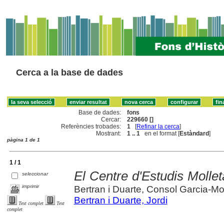
Cerca a la base de dades
Base de dades:
fons
Cercar:
229660 []
Referències trobades:
1
[
Refinar la cerca
]
Mostrant:
1 .. 1
en el format [
Estàndard
]
pàgina 1 de 1
1 / 1
El Centre d'Estudis Mollet
seleccionar
imprimir
Bertran i Duarte, Consol Garcia-M
Bertran i Duarte, Jordi
Text complet
Text
complet