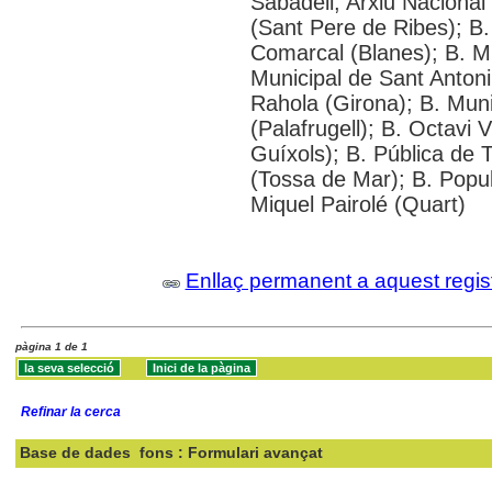
Sabadell; Arxiu Nacional
(Sant Pere de Ribes); B.
Comarcal (Blanes); B. M
Municipal de Sant Antoni
Rahola (Girona); B. Muni
(Palafrugell); B. Octavi 
Guíxols); B. Pública de 
(Tossa de Mar); B. Popul
Miquel Pairolé (Quart)
Enllaç permanent a aquest regis
pàgina 1 de 1
Refinar la cerca
Base de dades
fons : Formulari avançat