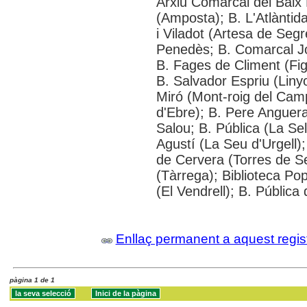
Arxiu Comarcal del Baix 
(Amposta); B. L'Atlàntid
i Viladot (Artesa de Segr
Penedès; B. Comarcal Jo
B. Fages de Climent (Fig
B. Salvador Espriu (Linyo
Miró (Mont-roig del Cam
d'Ebre); B. Pere Anguera
Salou; B. Pública (La S
Agustí (La Seu d'Urgell)
de Cervera (Torres de S
(Tàrrega); Biblioteca Pop
(El Vendrell); B. Pública
Enllaç permanent a aquest regis
pàgina 1 de 1