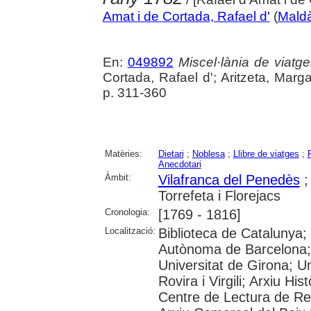
Amat i de Cortada, Rafael d'
(
Maldà
En:
049892
Miscel·lània de viatge
Cortada, Rafael d'; Aritzeta, Marg
p. 311-360
Matèries:
Dietari
;
Noblesa
;
Llibre de viatges
;
Anecdotari
Àmbit:
Vilafranca del Penedès
Torrefeta i Florejacs
Cronologia:
[1769 - 1816]
Localització:
Biblioteca de Catalunya;
Autònoma de Barcelona; 
Universitat de Girona; U
Rovira i Virgili; Arxiu Hi
Centre de Lectura de Re