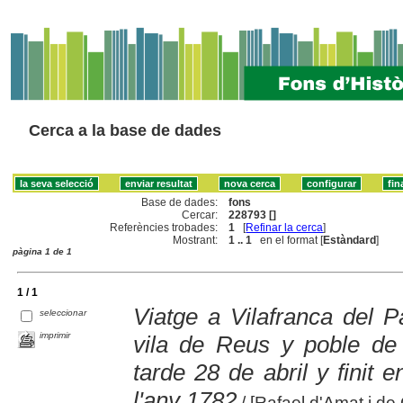
Cerca a la base de dades
Base de dades:
fons
Cercar:
228793 []
Referències trobades:
1
[
Refinar la cerca
]
Mostrant:
1 .. 1
en el format [
Estàndard
]
pàgina 1 de 1
1 / 1
Viatge a Vilafranca del P
seleccionar
imprimir
vila de Reus y poble de
tarde 28 de abril y finit 
l'any 1782
/ [Rafael d'Amat i de