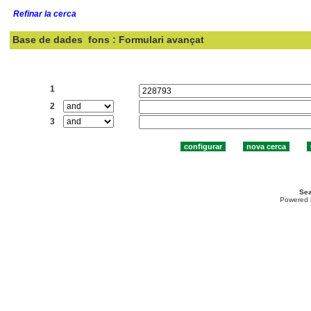
Refinar la cerca
Base de dades
fons : Formulari avançat
Cercar:
1
2
3
Sea
Powered