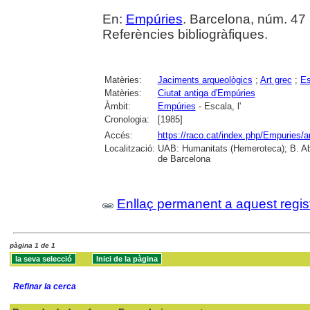
En:
Empúries
. Barcelona, núm. 47 (
Referències bibliogràfiques.
Matèries:
Jaciments arqueològics
;
Art grec
;
Es
Matèries:
Ciutat antiga d'Empúries
Àmbit:
Empúries
- Escala, l'
Cronologia:
[1985]
Accés:
https://raco.cat/index.php/Empuries/a
Localització:
UAB: Humanitats (Hemeroteca); B. Aba
de Barcelona
Enllaç permanent a aquest regis
pàgina 1 de 1
Refinar la cerca