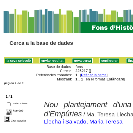
Cerca a la base de dades
Base de dades:
fons
Cercar:
225217 []
Referències trobades:
1
[
Refinar la cerca
]
Mostrant:
1 .. 1
en el format [
Estàndard
]
pàgina 1 de 1
1 / 1
Nou plantejament d'una
seleccionar
imprimir
d'Empúries
/ Ma. Teresa Llech
Llecha i Salvado, Maria Teresa
Text complet