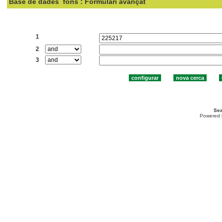
Base de dades
fons : Formulari avançat
Cercar:
1
2
3
Sea
Powered